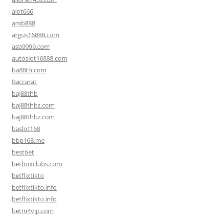
alot666
amb888
argus16888.com
asb9999.com
autoslot16888.com
ba88th.com
Baccarat
baj88thb
baj88thbz.com
baj88thbz.com
baslot168
bbp168.me
bestbet
betboxclubs.com
betflixtikto
betflixtikto.info
betflixtikto.info
betm4vip.com