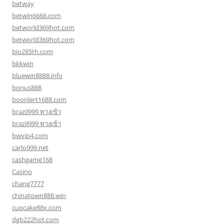
betway
betwin6666.com
betworld369hot.com
betworld369hot.com
bio285th.com
bkkwin
bluewin8888.info
bonus888
boonlert1688.com
brazil999 ทางเข้า
brazil999 ทางเข้า
bwvip4.com
carlo999.net
cashgame168
Casino
chang7777
chinatown888.win
cupcake88x.com
dgb222hot.com