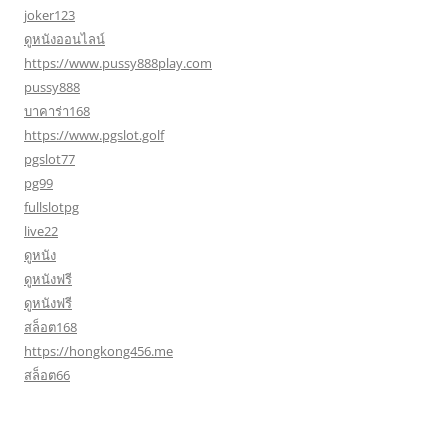
joker123
ดูหนังออนไลน์
https://www.pussy888play.com
pussy888
บาคาร่า168
https://www.pgslot.golf
pgslot77
pg99
fullslotpg
live22
ดูหนัง
ดูหนังฟรี
ดูหนังฟรี
สล็อต168
https://hongkong456.me
สล็อต66