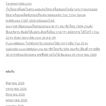
Tangtem168e.com
เว็บใหญ่ สล็อตเว็บตรง websiteใหญ่ สล็อตออนไลน์มาแรง รวมเกมยอด
นิยม พร้อมเคล็ดลับก่อนเริ่มเล่น ทดลองเล่น Top 13 by Danae
Jin888.asia 3 SEP 2026 พนันออนไลน์
Sexy168 เปิดมุมมองใหม่ของเกมบาคาร่า สมาชิกใหม่ 100% เกมดัง
ฟีเจอร์ครบ สัมผัสโต๊ะสดระดับพรีเมียม บาคาร่า สมัครง่าย ได้โปรไว Top
22 by Robt Sexy168c.com 26 ส.ค. 69
Pussy888play โปรคุ้มทุกวัน เล่นสนุกได้มากกว่าเดิม Top 35 by
Gabrielle pussy888play.me สมาชิกใหม่รับ 50% สมจริง เสียงดี กราฟฟิค
3D สวรรค์ของนักลงทุน พุซซี่888 รอไม่ได้ ต้องลอง 29 กรกฎาคม 2569
คลังเก็บ
สิงหาคม 2026
กรกฎาคม 2026
มิถุนายน 2026
พฤษภาคม 2026
เมษายน 2026