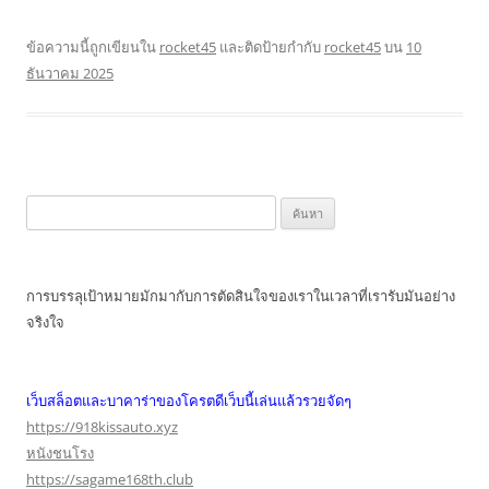
ข้อความนี้ถูกเขียนใน
rocket45
และติดป้ายกำกับ
rocket45
บน
10
ธันวาคม 2025
ค้นหา
สำหรับ:
การบรรลุเป้าหมายมักมากับการตัดสินใจของเราในเวลาที่เรารับมันอย่าง
จริงใจ
เว็บสล็อตและบาคาร่าของโครตดีเว็บนี้เล่นแล้วรวยจัดๆ
https://918kissauto.xyz
หนังชนโรง
https://sagame168th.club