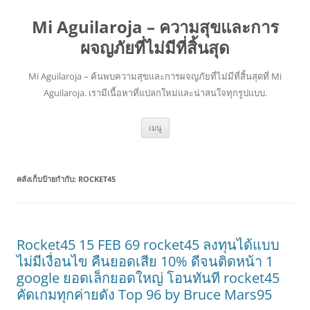
Mi Aguilaroja – ความสุขและการ
ผจญภัยที่ไม่มีที่สิ้นสุด
Mi Aguilaroja – ค้นพบความสุขและการผจญภัยที่ไม่มีที่สิ้นสุดที่ Mi
Aguilaroja. เรามีเนื้อหาที่แปลกใหม่และน่าสนใจทุกรูปแบบ.
ข้าม
เมนู
ไป
ยัง
เนื้อหา
คลังเก็บป้ายกำกับ:
ROCKET45
Rocket45 15 FEB 69 rocket45 ลงทุนได้แบบ
ไม่มีเงื่อนไข คืนยอดเสีย 10% ดีจนติดหน้า 1
google ยอดเล็กยอดใหญ่ โอนทันที rocket45
คัดเกมทุกค่ายดัง Top 96 by Bruce Mars95