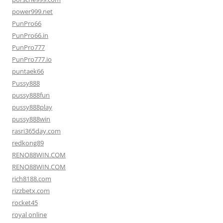
power999.net
PunPro66
PunPro66.in
PunPro777
PunPro777.io
puntaek66
Pussy888
pussy888fun
pussy888play
pussy888win
rasri365day.com
redkong89
RENO88WIN.COM
RENO88WIN.COM
rich8188.com
rizzbetx.com
rocket45
royal online