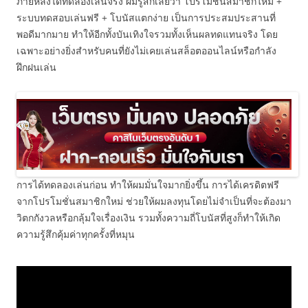
ภายหลังได้ทดลองเล่นจริง ผมรู้สึกเลยว่า โปรโมชั่นสมาชิกใหม่ +
ระบบทดสอบเล่นฟรี + โบนัสแตกง่าย เป็นการประสมประสานที่
พอดีมากมาย ทำให้อีกทั้งบันเทิงใจรวมทั้งเห็นผลทดแทนจริง โดย
เฉพาะอย่างยิ่งสำหรับคนที่ยังไม่เคยเล่นสล็อตออนไลน์หรือกำลัง
ฝึกฝนเล่น
การได้ทดลองเล่นก่อน ทำให้ผมมั่นใจมากยิ่งขึ้น การได้เครดิตฟรี
จากโปรโมชั่นสมาชิกใหม่ ช่วยให้ผมลงทุนโดยไม่จำเป็นที่จะต้องมา
วิตกกังวลหรือกลุ้มใจเรื่องเงิน รวมทั้งความถี่โบนัสที่สูงก็ทำให้เกิด
ความรู้สึกคุ้มค่าทุกครั้งที่หมุน