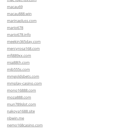
macau69
macau888.win
marinapluss.com
mario678
mario678.info
meekin365day.com
mercyrosa168.com
mfj889xx.com
mia88th.com
mib555s.com
mmgoldsbets.com
mmplay-casino.com
mono16888.com
moza888.com
mun789slot.com
nakoya1688.site
nbwin.me
nemo168casino.com