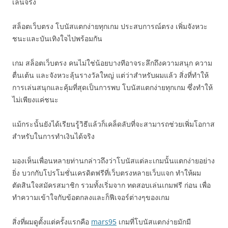
เล่นจริง
สล็อตเว็บตรง โบนัสแตกง่ายทุกเกม ประสบการณ์ตรง เพิ่มจังหวะ
ชนะและบันเทิงใจไปพร้อมกัน
เกม สล็อตเว็บตรง คนไม่ใช่น้อยบางทีอาจระลึกถึงความสนุก ความ
ตื่นเต้น และจังหวะลุ้นรางวัลใหญ่ แต่ว่าสำหรับผมแล้ว สิ่งที่ทำให้
การเล่นสนุกและคุ้มที่สุดเป็นการพบ โบนัสแตกง่ายทุกเกม ซึ่งทำให้
ไม่เพียงแค่ชนะ
แม้กระนั้นยังได้เรียนรู้วิธีแล้วก็เคล็ดลับที่จะสามารถช่วยเพิ่มโอกาส
สำหรับในการทำเงินได้จริง
มองเห็นเพื่อนหลายท่านกล่าวถึงว่าโบนัสแต่ละเกมนั้นแตกง่ายอย่าง
ยิ่ง บวกกับโปรโมชั่นเครดิตฟรีที่เว็บตรงหลายเว็บแจก ทำให้ผม
ตัดสินใจสมัครสมาชิก รวมทั้งเริ่มจาก ทดสอบเล่นเกมฟรี ก่อน เพื่อ
ทำความเข้าใจกับข้อตกลงและก็ฟีเจอร์ต่างๆของเกม
สิ่งที่ผมดูตั้งแต่ครั้งแรกคือ
mars95
เกมที่โบนัสแตกง่ายมักมี