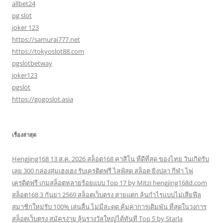
allbet24
pg slot
joker 123
https://samurai777.net
https://tokyoslot88.com
pgslotbetway
joker123
pgslot
https://gogoslot.asia
เรื่องล่าสุด
Hengjing168 13 ส.ค. 2026 สล็อต168 คาสิโน ที่ดีที่สุด ของไทย วันเกิดรับ
เลย 300 กล่องสุ่มเฮงเฮง รับเครดิตฟรี ไลฟ์สด สล็อต ยิงปลา กีฬา ไพ่
เครดิตฟรี เกมสล็อตหลายร้อยแบบ Top 17 by Mitzi hengjing168d.com
สล็อต168 3 กันยา 2569 สล็อตเว็บตรง สายแตก ลุ้นกำไรแบบไม่เสียฟีล
สมาชิกใหม่รับ 100% เล่นลื่น ไม่มีสะดุด คุ้มค่าการเดิมพัน ที่สุดในวงการ
สล็อตเว็บตรง สมัครง่าย ลุ้นรางวัลใหญ่ได้ทันที Top 5 by Starla