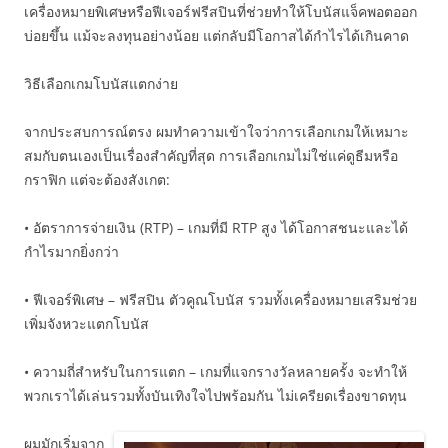
เครื่องหมายพิเศษหรือฟีเจอร์ฟรีสปินที่ช่วยทำให้โบนัสแจ็คพอตออก
บ่อยขึ้น แม้จะลงทุนอย่างน้อย แต่กลับมีโอกาสได้กำไรได้เกินคาด
วิธีเลือกเกมโบนัสแตกง่าย
จากประสบการณ์ตรง ผมทำความเข้าใจว่าการเลือกเกมให้เหมาะ
สมกับตนเองเป็นเรื่องสำคัญที่สุด การเลือกเกมไม่ใช่แค่ดูธีมหรือ
กราฟิก แต่จะต้องสังเกต:
• อัตราการจ่ายเงิน (RTP) – เกมที่มี RTP สูง ได้โอกาสชนะและได้
กำไรมากยิ่งกว่า
• ฟีเจอร์พิเศษ – ฟรีสปิน ตัวคูณโบนัส รวมทั้งเครื่องหมายเสริมช่วย
เพิ่มจังหวะแตกโบนัส
• ความถี่สำหรับในการแตก – เกมที่แจกรางวัลหลายครั้ง จะทำให้
พวกเราได้เล่นรวมทั้งบันเทิงใจไปพร้อมกัน ไม่เครียดเรื่องขาดทุน
ผมมักเริ่มจาก