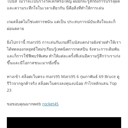
โบนัส ไม่ว่าจะเป็นรางวัลเล็กหรือใหญ่ ผมมักจะรู้สึกถึงการบรรลุผล
และความระทึกใจในเวลาเดียวกัน นี่คือสิ่งที่ทำให้การเล่น
เกมสล็อตไม่ใช่แค่การพนัน แต่เป็น ประสบการณ์บันเทิงใจและก็
ผ่อนคลาย
ยิ่งไปกว่านี้ mars95 การเล่นกับเกมที่โบนัสแตกง่ายยังช่วยทำให้เรา
ได้ทดลองกลยุทธ์ใหม่ๆเรียนรู้เทคนิคการกดสปิน จังหวะการเดิมพัน
และก็การใช้ฟีพบร์พิเศษ ทำให้แต่ละครั้งที่เล่นมีความรู้สึกว่าเราเก่ง
ขึ้นและมีโอกาสชนะมากยิ่งขึ้น
ทางเข้า สล็อตเว็บตรง mars95 Mars95 6 กุมภาพันธ์ 69 Bruce ดู
รีวิวจากลูกค้าจริง สล็อตเว็บตรงลงทุนงบน้อย กำไรหลักแสน Top
23
ขอขอบคุณมากweb
rocket45