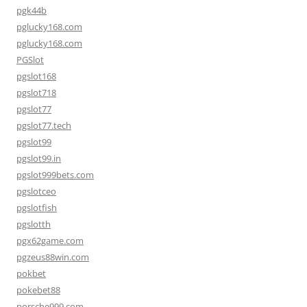
pgk44b
pglucky168.com
pglucky168.com
PGSlot
pgslot168
pgslot718
pgslot77
pgslot77.tech
pgslot99
pgslot99.in
pgslot999bets.com
pgslotceo
pgslotfish
pgslotth
pgx62game.com
pgzeus88win.com
pokbet
pokebet88
porsche999.com