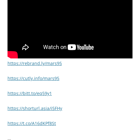
https://rebrand.ly/mars95
https://cutly.info/mars95
https://bitt.to/eq59y1
https://shorturl.asia/i5FHy
https://t.co/A16dKPf8St
…