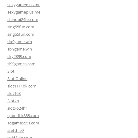
sexygameplus.me
sexygameplus.me
shinobi24hr.com
sing55fun.com
sing55fun.com
six9game.win
six9game.win
sky2899.com
sl99games.com
Slot
Slot Online
slot1111ok.com
slot168
Slotxo
slotxo24hr
spbetflik888.com
sqgame555s.com
sretthi99
ss168vip.com