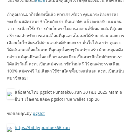
บันเทิงใจกับเกม
สล็อต
ในแบบที่คุณถูกใจได้ทุกเมื่อเชื่อวัน สมัครเลย!
ถ้าคุณอ่านมาถึงที่ตรงนี้แล้ว พวกเราเชื่อว่า คุณน่าจะต้องการลง
ทะเบียนสมัครสมาชิกใหม่กับเรา ปั่นแตก66 แล้วล่ะขอรับ แน่นอน
ว่า การเลือกใช้บริการกับเว็บตรงไม่ผ่านเอเย่นต์ที่เหมาะสมที่สุดจะ
สร้างผลสำหรับการเล่นสล็อตที่คุณอาจไม่เคยได้รับมาก่อน และการ
เลือกเว็บไซต์ตรงไม่ผ่านเอเย่นต์กับพวกเรา มั่นใจได้เลยว่า คุณจะ
ได้เล่นเกมสล็อตในแบบที่คุณถูกใจทุกๆวันแน่ๆขอรับ ด้วยเหตุผลดัง
กล่าว แม้คุณพึงพอใจล่ะก็ มาลงทะเบียนเป็นสมาชิกใหม่กับพวกเรา
ได้แล้ววันนี้ ลงทะเบียนสมัครสมาชิกใหม่ฟรี ไร้คุณค่าธรรมเนียม
100% สมัครฟรี ไม่เสียค่าใช้จ่ายใดๆทั้งปวงแน่นอน ลงทะเบียนเป็น
สมาชิกเลย!
สล็อตเว็บไทย pgslot Puntaek66.run 30 เม.ย 2025 Mamie
ยืน 1 เรื่องเกมสล็อต pgslotTrue wallet Top 26
ขอขอบคุณby
pgslot
https://bit.ly/puntaek66-run