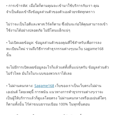
• การเข้ารหัส: เมื่อใดก็ตามคุณจะเข้ามาใช้บริการกับเรา คุณ
จำเป็นต้องเข้าถึงข้อมูลส่วนตัวของตัวเองด้วยรหัสทุกคราว
ไม่ว่าจะเป็นไอดีและพาสเวิร์ดก็ตาม ซึ่งมันจะก่อให้คุณสามารถเข้า
ใช้งานได้อย่างปลอดภัย ไม่มีโดนแฮ็กแน่ๆ
• ไม่เปิดเผยข้อมูล: ข้อมูลส่วนตัวของคุณที่ใช้สำหรับเพื่อการลง
ทะเบียนใหม่ รวมถึงวิธีการทำธุรกรรมต่างๆบนเว็บ sagame168
นั้น
จะไม่มีการเปิดเผยข้อมูลอะไรก็แล้วแต่ทั้งสิ้นแน่ๆครับ ข้อมูลส่วนตัว
ไม่รั่วไหล มั่นใจในระบบของพวกเราได้เลย
• ไม่ผ่านคนกลาง:
Sagame168
เว็บของเราเป็นเว็บตรงไม่ผ่าน
เอเย่นต์ โดยเหตุนี้ การพนัน แนวทางการทำธุรกรรมต่างๆเราจะ
เป็นผู้ให้บริการแล้วก็ดูแลโดยตรง ไม่ผ่านคนกลางหรือเอเย่นต์ใดๆ
ก็ตามทั้งนั้น ไร้ค่าขนบธรรมเนียม 100% ในทุกขั้นตอน