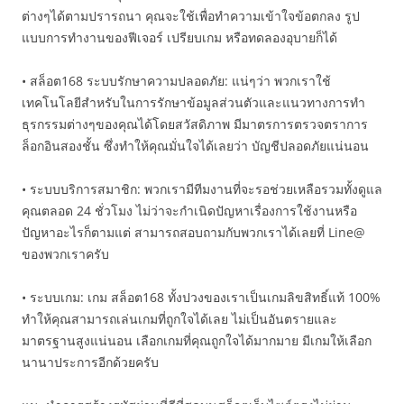
ต่างๆได้ตามปรารถนา คุณจะใช้เพื่อทำความเข้าใจข้อตกลง รูป
แบบการทำงานของฟีเจอร์ เปรียบเกม หรือทดลองอุบายก็ได้
• สล็อต168 ระบบรักษาความปลอดภัย: แน่ๆว่า พวกเราใช้
เทคโนโลยีสำหรับในการรักษาข้อมูลส่วนตัวและแนวทางการทำ
ธุรกรรมต่างๆของคุณได้โดยสวัสดิภาพ มีมาตรการตรวจตราการ
ล็อกอินสองชั้น ซึ่งทำให้คุณมั่นใจได้เลยว่า บัญชีปลอดภัยแน่นอน
• ระบบบริการสมาชิก: พวกเรามีทีมงานที่จะรอช่วยเหลือรวมทั้งดูแล
คุณตลอด 24 ชั่วโมง ไม่ว่าจะกำเนิดปัญหาเรื่องการใช้งานหรือ
ปัญหาอะไรก็ตามแต่ สามารถสอบถามกับพวกเราได้เลยที่ Line@
ของพวกเราครับ
• ระบบเกม: เกม สล็อต168 ทั้งปวงของเราเป็นเกมลิขสิทธิ์แท้ 100%
ทำให้คุณสามารถเล่นเกมที่ถูกใจได้เลย ไม่เป็นอันตรายและ
มาตรฐานสูงแน่นอน เลือกเกมที่คุณถูกใจได้มากมาย มีเกมให้เลือก
นานาประการอีกด้วยครับ