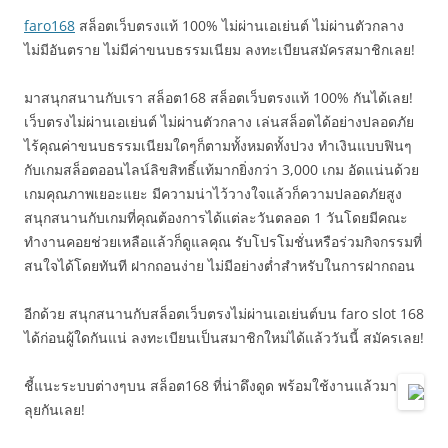
faro168
สล็อตเว็บตรงแท้ 100% ไม่ผ่านเอเย่นต์ ไม่ผ่านตัวกลาง
ไม่มีอันตราย ไม่มีค่าขนบธรรมเนียม ลงทะเบียนสมัครสมาชิกเลย!
มาสนุกสนานกับเรา สล็อต168 สล็อตเว็บตรงแท้ 100% กันได้เลย!
เว็บตรงไม่ผ่านเอเย่นต์ ไม่ผ่านตัวกลาง เล่นสล็อตได้อย่างปลอดภัย
ไร้คุณค่าขนบธรรมเนียมใดๆก็ตามทั้งหมดทั้งปวง ทำเงินแบบฟินๆ
กับเกมสล็อตออนไลน์ลิขสิทธิ์แท้มากยิ่งกว่า 3,000 เกม อัดแน่นด้วย
เกมคุณภาพเยอะแยะ มีความน่าไว้วางใจแล้วก็ความปลอดภัยสูง
สนุกสนานกับเกมที่คุณต้องการได้แต่ละวันตลอด 1 วันโดยมีคณะ
ทำงานคอยช่วยเหลือแล้วก็ดูแลคุณ รับโปรโมชั่นหรือร่วมกิจกรรมที่
สนใจได้โดยทันที ฝากถอนง่าย ไม่มีอย่างต่ำสำหรับในการฝากถอน
อีกด้วย สนุกสนานกับสล็อตเว็บตรงไม่ผ่านเอเย่นต์บน faro slot 168
ได้ก่อนผู้ใดกันแน่ ลงทะเบียนเป็นสมาชิกใหม่ได้แล้ววันนี้ สมัครเลย!
ชี้แนะระบบต่างๆบน สล็อต168 ที่น่าดึงดูด พร้อมใช้งานแล้วมา
ลุยกันเลย!