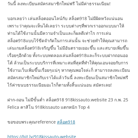
วันนี้ ลงทะเบียนสมัครสมาชิกใหม่ฟรี ไม่มีค่าธรรมเนียม!
บอกเลยว่า เล่นสล็อตออนไลน์กับ สล็อต918 ไม่มีผิดหวังแน่นอน
เพราะว่าคุณจะเห็นได้เลยว่า ระบบต่างๆที่พวกเราออกแบบมาให้
ท่านได้ใช้งานนั้นมีความจำเป็นและก็ผลดีเท่าไร การเล่น
สล็อต918แบบไร้ขีดจำกัดในการเล่นนั้น จะช่วยทำให้คุณสามารถ
เล่นเกมสล็อต918เจริญขึ้น ไม่มีอันตรายเยอะขึ้น และสบายเพิ่มขึ้น
เรื่อยๆอีกด้วย ทั้งระบบทดลองเล่นสล็อต918และก็ระบบฝากถอนออ
โต้ ล้วนเป็นระบบบริการที่เหมาะสมที่สุดที่ทำให้คุณเอนจอยกับการ
ใช้งานเว็บเพิ่มขึ้นเรื่อยๆแน่ๆ หากคุณพอใจล่ะก็ สามารถลงทะเบียน
สมัครสมาชิกใหม่กับเราได้แล้ววันนี้ ลงทะเบียนเป็นสมาชิกใหม่ฟรี
ไร้ค่าขนบธรรมเนียมอะไรก็ตามทั้งสิ้นแน่นอน สมัครเลย!
ฝาก-ถอน ไม่มีขั้นต่ำ สล็อต918 918kissauto.website 23 ก.พ. 25
Felica คาสิโน 918kissauto แตกหนัก Top 4
ขอขอบพระคุณreference
สล็อต918
https://bit.ly/918kissauto-website