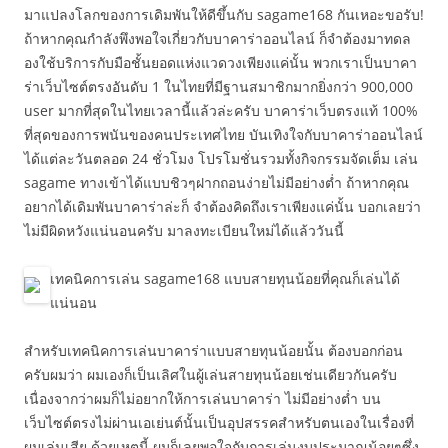
มาแปลงโลกของการเดิมพันให้ดีขึ้นกับ sagame168 กันเหอะขอรับ!
ถ้าหากคุณกำลังพึงพอใจเกี่ยวกับบาคาร่าออนไลน์ ก็จำต้องมาทดล
องใช้บริการกับมือชั้นยอดแห่งแวดวงเพียงแค่นั้น พวกเราเป็นบาคา
ร่าเว็บไซต์ตรงอันดับ 1 ในไทยที่มีฐานสมาชิกมากยิ่งกว่า 900,000
user มากที่สุดในไทยเวลานี้แล้วล่ะครับ บาคาร่าเว็บตรงแท้ 100%
ที่สุดของการพนันของคนประเทศไทย บันเทิงใจกับบาคาร่าออนไลน์
ได้แต่ละวันตลอด 24 ชั่วโมง โปรโมชั่นรวมทั้งกิจกรรมจัดเต็ม เล่น
sagame ทางเข้าได้แบบชิวๆฝากถอนง่ายไม่มีอย่างต่ำ ถ้าหากคุณ
อยากได้เดิมพันบาคาร่าล่ะก็ จำต้องคิดถึงเราเพียงแค่นั้น บอกเลยว่า
ไม่มีผิดหวังแน่นอนครับ มาลงทะเบียนใหม่ได้แล้ววันนี้
เทคนิคการเล่น sagame168 แบบสายทุนน้อยที่คุณก็เล่นได้
แน่นอน
สำหรับเทคนิคการเล่นบาคาร่าแบบสายทุนน้อยนั้น ต้องบอกก่อน
ครับผมว่า ผมเองก็เป็นเลิศในผู้เล่นสายทุนน้อยเช่นเดียวกันครับ
เนื่องจากว่าผมก็ไม่อยากให้การเล่นบาคาร่า ไม่มีอย่างต่ำ บน
เว็บไซต์ตรงไม่ผ่านเอเย่นต์นั้นเป็นอุปสรรคสำหรับตนเองในเรื่องที่
ผมเล่นเสีย ด้วยเหตุนี้ ผมก็เลยพอใจกับการเล่นงบประมาณน้อยๆซึ่ง