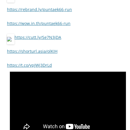
https://rebrand.ly/puntaek66-run
https://wow.in.th/puntaek66-run
https://cutt.ly/Se7N3jDA
https://shorturl.asia/olKIH
https://t.co/ypJWj3DrLd