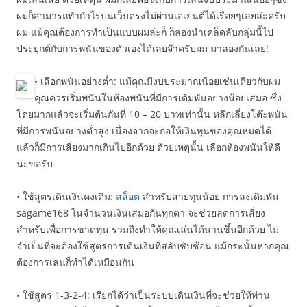
ผมก็สามารถทำกำไรบนเว็บตรงไม่ผ่านเอเย่นต์ได้เรื่อยๆเลยล่ะครับ
ผม แม้คุณต้องการทำเป็นแบบผมล่ะก็ ก็ลองนำเคล็ดลับกลุ่มนี้ไป
ประยุกต์กับการพนันของตัวเองได้เลยจ๊าครับผม มาลองกันเลย!
• เลือกพนันอย่างต่ำ: แม้คุณมีงบประมาณน้อยเช่นเดียวกับผม
คุณควรเริ่มพนันในห้องพนันที่มีการเดิมพันอย่างน้อยเสมอ ซึ่ง
โดยมากแล้วจะเริ่มต้นกันที่ 10 – 20 บาทเท่านั้น หลีกเลี่ยงโต๊ะพนัน
ที่มีการพนันอย่างต่ำสูง เนื่องจากจะก่อให้เงินทุนของคุณหมดได้
แล้วก็มีการเสี่ยงมากเกินไปอีกด้วย ด้วยเหตุนั้น เลือกห้องพนันให้ดี
นะขอรับ
• ใช้สูตรเดินเงินคงเดิม:
สล็อต
สำหรับสายทุนน้อย การลงเดิมพัน
sagame168 ในจำนวนเงินเสมอกันทุกตา จะช่วยลดการเสี่ยง
สำหรับเพื่อการขาดทุน รวมถึงทำให้คุณเล่นได้นานขึ้นอีกด้วย ไม่
จำเป็นที่จะต้องใช้สูตรการเดินเงินที่สลับซับซ้อน แม้กระนั้นหากคุณ
ต้องการเล่นก็ทำได้เหมือนกัน
• ใช้สูตร 1-3-2-4: เรียกได้ว่าเป็นระบบเดินเงินที่จะช่วยให้ท่าน