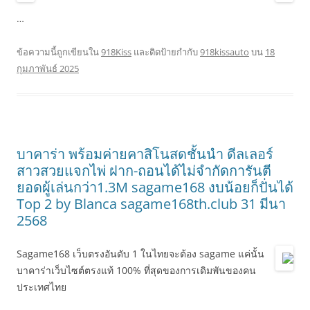
…
ข้อความนี้ถูกเขียนใน
918Kiss
และติดป้ายกำกับ
918kissauto
บน
18
กุมภาพันธ์ 2025
บาคาร่า พร้อมค่ายคาสิโนสดชั้นนำ ดีลเลอร์
สาวสวยแจกไพ่ ฝาก-ถอนได้ไม่จำกัดการันตี
ยอดผู้เล่นกว่า1.3M sagame168 งบน้อยก็ปั่นได้
Top 2 by Blanca sagame168th.club 31 มีนา
2568
Sagame168 เว็บตรงอันดับ 1 ในไทยจะต้อง sagame แค่นั้น
บาคาร่าเว็บไซต์ตรงแท้ 100% ที่สุดของการเดิมพันของคน
ประเทศไทย