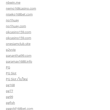
nbwin.me
nemo168casino.com
niseko168bet.com
no1huay
no1huay.com
okcasino159.com
okcasino159.com
onesiamclub.site
p2vvip
pananthai99.com
paramax1688.info
PG
PG Slot
PG Slot เว็บใหม่
pg168
pg77
pg99
pgfish
pggold168bet.com