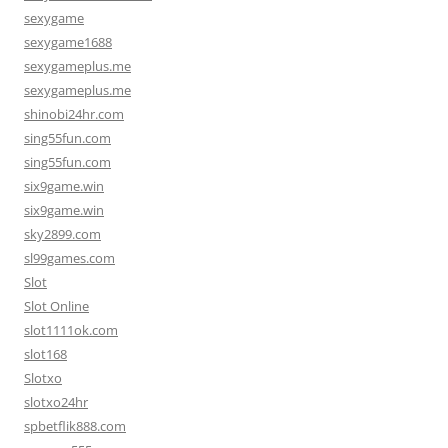
sexygame
sexygame1688
sexygameplus.me
sexygameplus.me
shinobi24hr.com
sing55fun.com
sing55fun.com
six9game.win
six9game.win
sky2899.com
sl99games.com
Slot
Slot Online
slot1111ok.com
slot168
Slotxo
slotxo24hr
spbetflik888.com