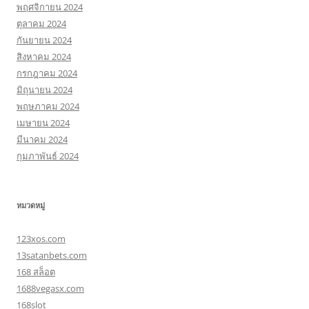
พฤศจิกายน 2024
ตุลาคม 2024
กันยายน 2024
สิงหาคม 2024
กรกฎาคม 2024
มิถุนายน 2024
พฤษภาคม 2024
เมษายน 2024
มีนาคม 2024
กุมภาพันธ์ 2024
หมวดหมู่
123xos.com
13satanbets.com
168 สล็อต
1688vegasx.com
168slot