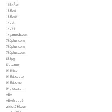
168สล็อต
188bet
188betth
1xbet
1xbit1
1xgameth.com
789plus.com
789plus.com
789pluss.com
888pg
8lots.me
918Kiss
918kissauto
918kissme
9kpluss.com
ABA
ABAGroup2
abbet789.com