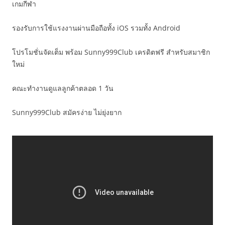
เกมกีฬา
รองรับการใช้แรงงานผ่านมือถือทั้ง iOS รวมทั้ง Android
โปรโมชั่นจัดเต็ม พร้อม Sunny999Club เครดิตฟรี สำหรับสมาชิก
ใหม่
คณะทำงานดูแลลูกค้าตลอด 1 วัน
Sunny999Club สมัครง่าย ไม่ยุ่งยาก