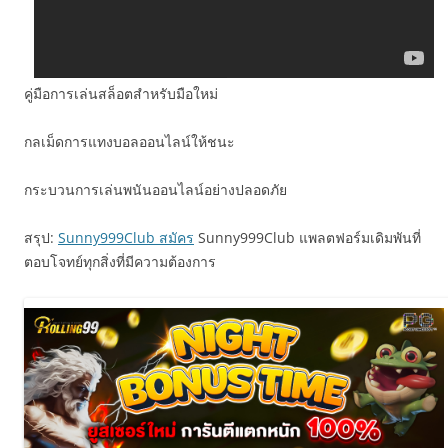
คู่มือการเล่นสล็อตสำหรับมือใหม่
กลเม็ดการแทงบอลออนไลน์ให้ชนะ
กระบวนการเล่นพนันออนไลน์อย่างปลอดภัย
สรุป:
Sunny999Club สมัคร
Sunny999Club แพลตฟอร์มเดิมพันที่
ตอบโจทย์ทุกสิ่งที่มีความต้องการ