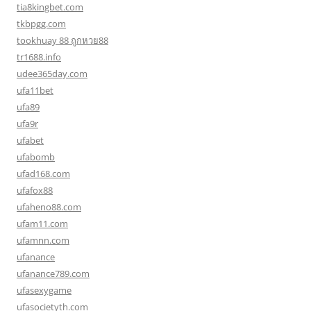
tia8kingbet.com
tkbpgg.com
tookhuay 88 ถูกหวย88
tr1688.info
udee365day.com
ufa11bet
ufa89
ufa9r
ufabet
ufabomb
ufad168.com
ufafox88
ufaheno88.com
ufam11.com
ufamnn.com
ufanance
ufanance789.com
ufasexygame
ufasocietyth.com