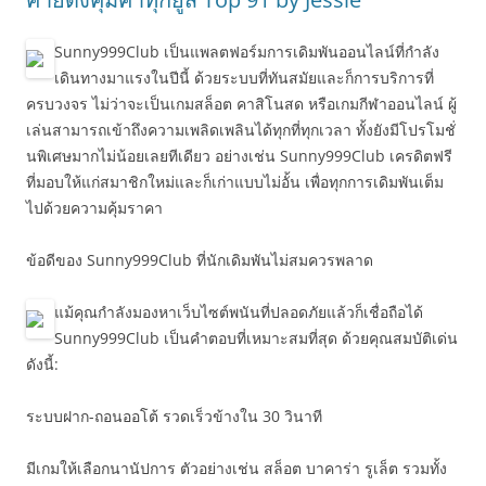
Sunny999Club เป็นแพลตฟอร์มการเดิมพันออนไลน์ที่กำลัง
เดินทางมาแรงในปีนี้ ด้วยระบบที่ทันสมัยและก็การบริการที่
ครบวงจร ไม่ว่าจะเป็นเกมสล็อต คาสิโนสด หรือเกมกีฬาออนไลน์ ผู้
เล่นสามารถเข้าถึงความเพลิดเพลินได้ทุกที่ทุกเวลา ทั้งยังมีโปรโมชั่
นพิเศษมากไม่น้อยเลยทีเดียว อย่างเช่น Sunny999Club เครดิตฟรี
ที่มอบให้แก่สมาชิกใหม่และก็เก่าแบบไม่อั้น เพื่อทุกการเดิมพันเต็ม
ไปด้วยความคุ้มราคา
ข้อดีของ Sunny999Club ที่นักเดิมพันไม่สมควรพลาด
แม้คุณกำลังมองหาเว็บไซต์พนันที่ปลอดภัยแล้วก็เชื่อถือได้
Sunny999Club เป็นคำตอบที่เหมาะสมที่สุด ด้วยคุณสมบัติเด่น
ดังนี้:
ระบบฝาก-ถอนออโต้ รวดเร็วข้างใน 30 วินาที
มีเกมให้เลือกนานัปการ ตัวอย่างเช่น สล็อต บาคาร่า รูเล็ต รวมทั้ง