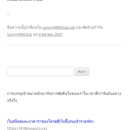
…
ข้อความนี้ถูกเขียนใน
sunny9999club.net
และติดป้ายกำกับ
Sunny999Club
บน
9 ตุลาคม 2025
ค้นหา
สำหรับ:
การบรรลุเป้าหมายมักมากับการตัดสินใจของเราในเวลาที่เรารับมันอย่าง
จริงใจ
เว็บสล็อตและบาคาร่าของโครตดีเว็บนี้เล่นแล้วรวยจัดๆ
https://918kissauto.xyz