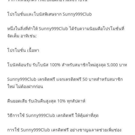
โปรโมชั่นและโบนัสพิเศษจาก Sunny999Club
หนึ่งในสิ่งที่ทำให้ Sunny999Club ได้รับความนิยมคือโปรโมชั่นที่
จัดเต็ม อาทิเช่น:
โปรโมชั่น เนื้อหา
โบนัสต้อนรับ รับโบนัส 100% สำหรับสมาชิกใหม่สูงสุด 5,000 บาท
Sunny999Club เครดิตฟรี แจกเครดิตฟรี 50 บาทสำหรับสมาชิก
ใหม่ ไม่ต้องฝากก่อน
คืนยอดเสีย รับเงินคืนสูงสุด 10% ทุกสัปดาห์
วิธีการใช้ Sunny999Club เครดิตฟรี ให้คุ้มค่าที่สุด
การใช้ Sunny999Club เครดิตฟรี อย่างชาญฉลาดช่วยเพิ่มช่อง