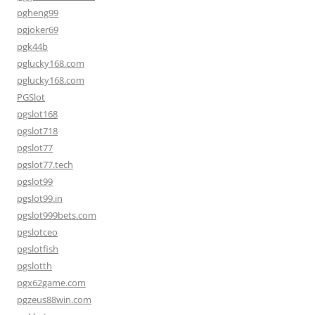
pgheng99
pgjoker69
pgk44b
pglucky168.com
pglucky168.com
PGSlot
pgslot168
pgslot718
pgslot77
pgslot77.tech
pgslot99
pgslot99.in
pgslot999bets.com
pgslotceo
pgslotfish
pgslotth
pgx62game.com
pgzeus88win.com