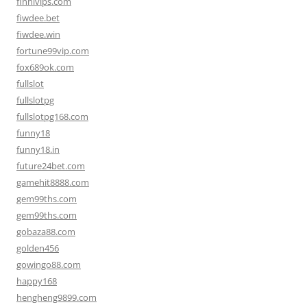
finnivips.com
fiwdee.bet
fiwdee.win
fortune99vip.com
fox689ok.com
fullslot
fullslotpg
fullslotpg168.com
funny18
funny18.in
future24bet.com
gamehit8888.com
gem99ths.com
gem99ths.com
gobaza88.com
golden456
gowingo88.com
happy168
hengheng9899.com