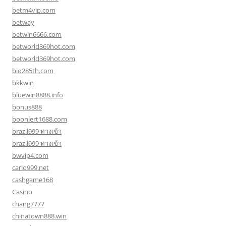
betm4vip.com
betway
betwin6666.com
betworld369hot.com
betworld369hot.com
bio285th.com
bkkwin
bluewin8888.info
bonus888
boonlert1688.com
brazil999 ทางเข้า
brazil999 ทางเข้า
bwvip4.com
carlo999.net
cashgame168
Casino
chang7777
chinatown888.win