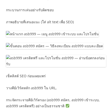
กระบวนการเล่นอย่างรับผิดชอบ
ภาพอธิบายที่เสนอแนะ (ใส่ alt text เพื่อ SEO)
เช็คลิสต์ SEO ก่อนเผยแพร่
วางคีย์เวิร์ดหลัก asb999 ใน URL,
กระจัดกระจายคีย์เวิร์ดรอง (asb999 สมัคร, asb999 เข้าระบบ,
asb999 เครดิตฟรี) อย่างเป็นธรรมชาติ