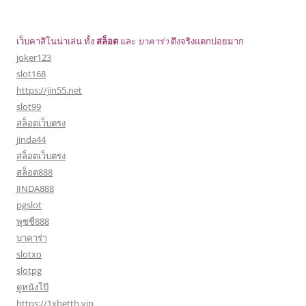
เว็บคาสิโนน่าเล่น ทั้ง
สล็อต
และ
บาคาร่า
ตึงจริงแตกบ่อยมาก
joker123
slot168
https://jin55.net
slot99
สล็อตเว็บตรง
jinda44
สล็อตเว็บตรง
สล็อต888
JINDA888
pgslot
พุซซี่888
บาคาร่า
slotxo
slotpg
ดูหนังโป๊
https://1xbetth.vip