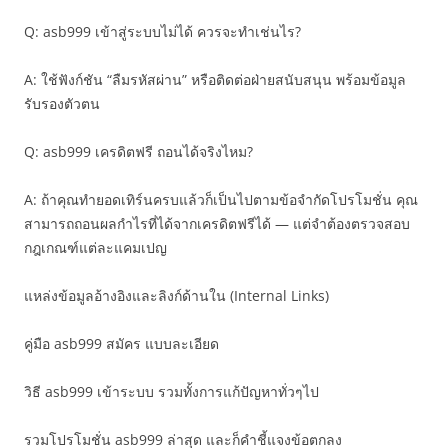
Q: asb999 เข้าสู่ระบบไม่ได้ ควรจะทำเช่นไร?
A: ใช้ฟังก์ชัน “ลืมรหัสผ่าน” หรือติดต่อฝ่ายสนับสนุน พร้อมข้อมูล
รับรองตัวตน
Q: asb999 เครดิตฟรี ถอนได้จริงไหม?
A: ถ้าคุณทำยอดเทิร์นครบแล้วก็เป็นไปตามข้อจำกัดโปรโมชั่น คุณ
สามารถถอนผลกำไรที่ได้จากเครดิตฟรีได้ — แต่จำต้องตรวจสอบ
กฎเกณฑ์แต่ละแคมเปญ
แหล่งข้อมูลอ้างอิงและลิงก์ด้านใน (Internal Links)
คู่มือ asb999 สมัคร แบบละเอียด
วิธี asb999 เข้าระบบ รวมทั้งการแก้ปัญหาทั่วๆไป
รวมโปรโมชั่น asb999 ล่าสุด และก็คำชี้แจงข้อตกลง