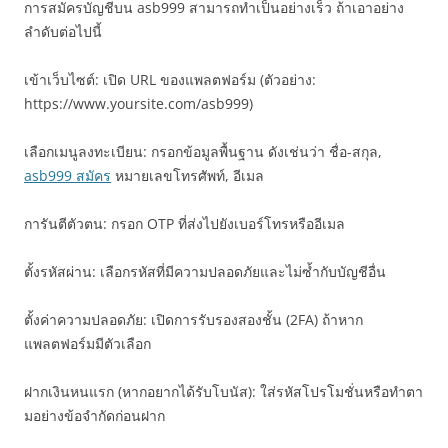
การสมัครบัญชีบน asb999 สามารถทำเป็นอย่างเร็ว ถ้าเอาอย่าง
ลำดับต่อไปนี้
เข้าเว็บไซต์: เปิด URL ของแพลตฟอร์ม (ตัวอย่าง:
https://www.yoursite.com/asb999)
เลือกเมนูลงทะเบียน: กรอกข้อมูลพื้นฐาน ดังเช่นว่า ชื่อ-สกุล,
asb999 สมัคร
หมายเลขโทรศัพท์, อีเมล
การันตีตัวตน: กรอก OTP ที่ส่งไปยังเบอร์โทรหรืออีเมล
ตั้งรหัสผ่าน: เลือกรหัสที่มีความปลอดภัยและไม่ซ้ำกับบัญชีอื่น
ตั้งค่าความปลอดภัย: เปิดการรับรองสองชั้น (2FA) ถ้าหาก
แพลตฟอร์มมีตัวเลือก
ฝากเงินหนแรก (หากอยากได้รับโบนัส): ใส่รหัสโปรโมชั่นหรือทำตา
มอย่างข้อจำกัดก่อนฝาก