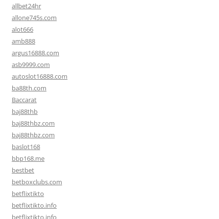
allbet24hr
allone745s.com
alot666
amb888
argus16888.com
asb9999.com
autoslot16888.com
ba88th.com
Baccarat
baj88thb
baj88thbz.com
baj88thbz.com
baslot168
bbp168.me
bestbet
betboxclubs.com
betflixtikto
betflixtikto.info
betflixtikto.info