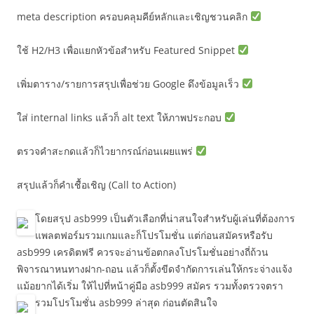
meta description ครอบคลุมคีย์หลักและเชิญชวนคลิก
ใช้ H2/H3 เพื่อแยกหัวข้อสำหรับ Featured Snippet
เพิ่มตาราง/รายการสรุปเพื่อช่วย Google ดึงข้อมูลเร็ว
ใส่ internal links แล้วก็ alt text ให้ภาพประกอบ
ตรวจคำสะกดแล้วก็ไวยากรณ์ก่อนเผยแพร่
สรุปแล้วก็คำเชื้อเชิญ (Call to Action)
โดยสรุป asb999 เป็นตัวเลือกที่น่าสนใจสำหรับผู้เล่นที่ต้องการ
แพลตฟอร์มรวมเกมและก็โปรโมชั่น แต่ก่อนสมัครหรือรับ
asb999 เครดิตฟรี ควรจะอ่านข้อตกลงโปรโมชั่นอย่างถี่ถ้วน
พิจารณาหนทางฝาก-ถอน แล้วก็ตั้งขีดจำกัดการเล่นให้กระจ่างแจ้ง
แม้อยากได้เริ่ม ให้ไปที่หน้าคู่มือ asb999 สมัคร รวมทั้งตรวจตรา
รวมโปรโมชั่น asb999 ล่าสุด ก่อนตัดสินใจ