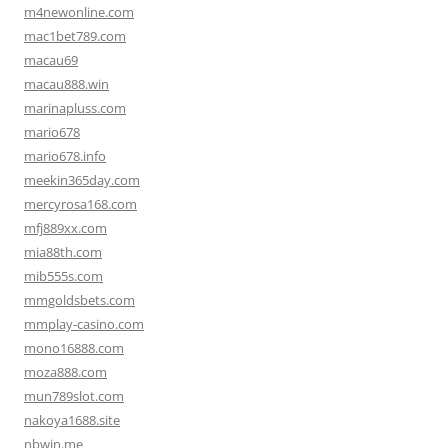
m4newonline.com
mac1bet789.com
macau69
macau888.win
marinapluss.com
mario678
mario678.info
meekin365day.com
mercyrosa168.com
mfj889xx.com
mia88th.com
mib555s.com
mmgoldsbets.com
mmplay-casino.com
mono16888.com
moza888.com
mun789slot.com
nakoya1688.site
nbwin.me