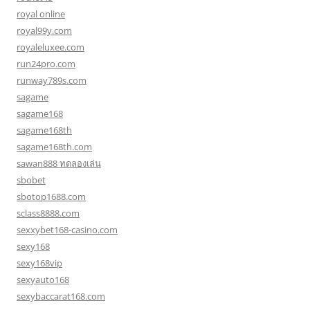
royal online
royal99y.com
royaleluxee.com
run24pro.com
runway789s.com
sagame
sagame168
sagame168th
sagame168th.com
sawan888 ทดลองเล่น
sbobet
sbotop1688.com
sclass8888.com
sexxybet168-casino.com
sexy168
sexy168vip
sexyauto168
sexybaccarat168.com