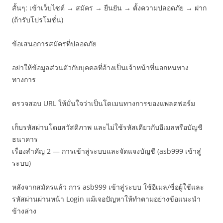
สั้นๆ: เข้าเว็บไซต์ → สมัคร → ยืนยัน → ตั้งความปลอดภัย → ฝาก
(ถ้ารับโปรโมชั่น)
ข้อเสนอการสมัครที่ปลอดภัย
อย่าให้ข้อมูลส่วนตัวกับบุคคลที่อ้างเป็นเจ้าหน้าที่นอกหนทาง
ทางการ
ตรวจสอบ URL ให้มั่นใจว่าเป็นโดเมนทางการของแพลตฟอร์ม
เก็บรหัสผ่านโดยสวัสดิภาพ และไม่ใช้รหัสเดียวกับอีเมลหรือบัญชี
ธนาคาร
เรื่องสำคัญ 2 — การเข้าสู่ระบบและจัดแจงบัญชี (asb999 เข้าสู่
ระบบ)
หลังจากสมัครแล้ว การ asb999 เข้าสู่ระบบ ใช้อีเมล/ชื่อผู้ใช้และ
รหัสผ่านผ่านหน้า Login แม้เจอปัญหาให้ทำตามอย่างข้อแนะนำ
ข้างล่าง