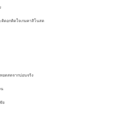
ย
ว่าจะติดอกติดใจเกมคาสิโนสด
ยทอดสดจากบ่อนจริง
จน
ชัย