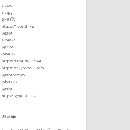
slotxo
slotpg
ดูหนังโป๊
https://1xbetth.vip
pgslot
allbet24
pg slot
joker 123
https://samurai777.net
https://tokyoslot88.com
pgslotbetway
joker123
pgslot
https://gogoslot.asia
เรื่องล่าสุด