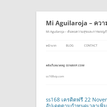
Mi Aguilaroja – ความส
Mi Aguilaroja – ค้นพบความสุขและการผจญภัยที่ไ
หน้าแรก
BLOG
CONTACT
คลังเก็บหมวดหมู่:
SS168VIP.COM
ss168vip.com
ss168 เครดิตฟรี 22 Novem
อัปเดตตามกำหนดเวลาเพิ่ม