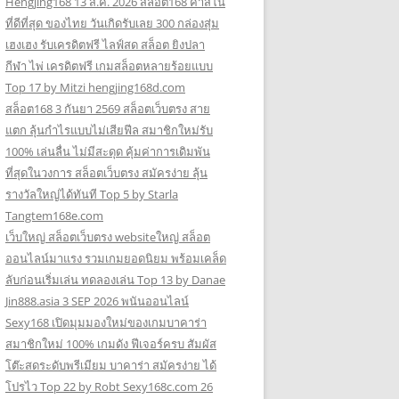
Hengjing168 13 ส.ค. 2026 สล็อต168 คาสิโน
ที่ดีที่สุด ของไทย วันเกิดรับเลย 300 กล่องสุ่ม
เฮงเฮง รับเครดิตฟรี ไลฟ์สด สล็อต ยิงปลา
กีฬา ไพ่ เครดิตฟรี เกมสล็อตหลายร้อยแบบ
Top 17 by Mitzi hengjing168d.com
สล็อต168 3 กันยา 2569 สล็อตเว็บตรง สาย
แตก ลุ้นกำไรแบบไม่เสียฟีล สมาชิกใหม่รับ
100% เล่นลื่น ไม่มีสะดุด คุ้มค่าการเดิมพัน
ที่สุดในวงการ สล็อตเว็บตรง สมัครง่าย ลุ้น
รางวัลใหญ่ได้ทันที Top 5 by Starla
Tangtem168e.com
เว็บใหญ่ สล็อตเว็บตรง websiteใหญ่ สล็อต
ออนไลน์มาแรง รวมเกมยอดนิยม พร้อมเคล็ด
ลับก่อนเริ่มเล่น ทดลองเล่น Top 13 by Danae
Jin888.asia 3 SEP 2026 พนันออนไลน์
Sexy168 เปิดมุมมองใหม่ของเกมบาคาร่า
สมาชิกใหม่ 100% เกมดัง ฟีเจอร์ครบ สัมผัส
โต๊ะสดระดับพรีเมียม บาคาร่า สมัครง่าย ได้
โปรไว Top 22 by Robt Sexy168c.com 26