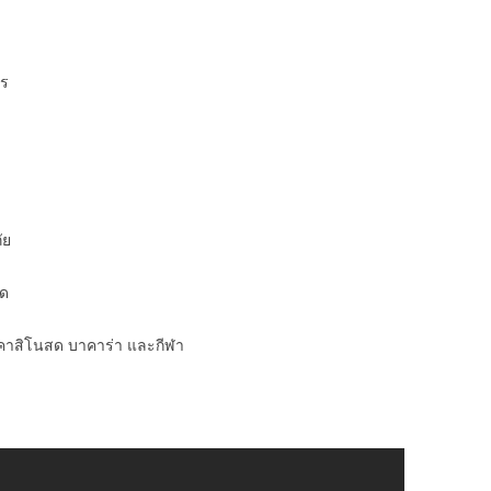
จร
ัย
อด
 คาสิโนสด บาคาร่า และกีฬา