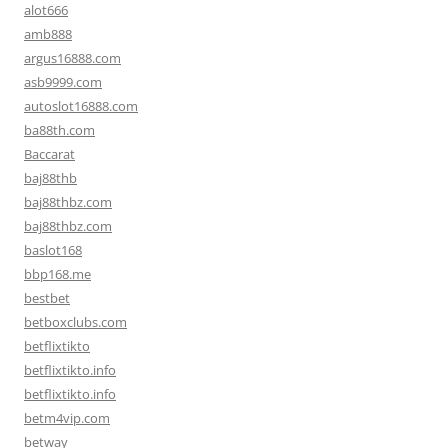
alot666
amb888
argus16888.com
asb9999.com
autoslot16888.com
ba88th.com
Baccarat
baj88thb
baj88thbz.com
baj88thbz.com
baslot168
bbp168.me
bestbet
betboxclubs.com
betflixtikto
betflixtikto.info
betflixtikto.info
betm4vip.com
betway