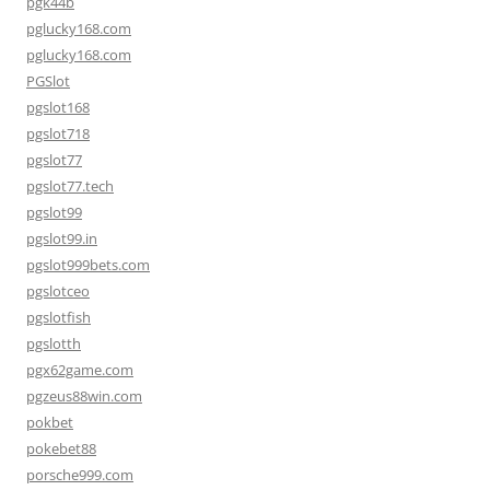
pgk44b
pglucky168.com
pglucky168.com
PGSlot
pgslot168
pgslot718
pgslot77
pgslot77.tech
pgslot99
pgslot99.in
pgslot999bets.com
pgslotceo
pgslotfish
pgslotth
pgx62game.com
pgzeus88win.com
pokbet
pokebet88
porsche999.com