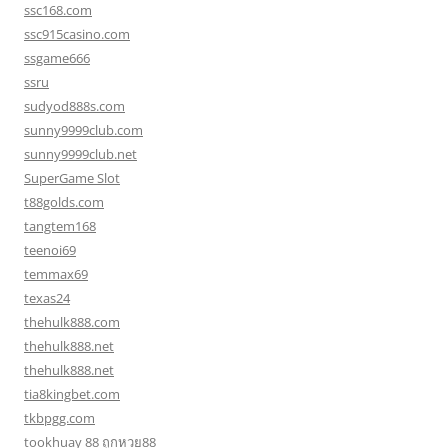
ssc168.com
ssc915casino.com
ssgame666
ssru
sudyod888s.com
sunny9999club.com
sunny9999club.net
SuperGame Slot
t88golds.com
tangtem168
teenoi69
temmax69
texas24
thehulk888.com
thehulk888.net
thehulk888.net
tia8kingbet.com
tkbpgg.com
tookhuay 88 ถูกหวย88