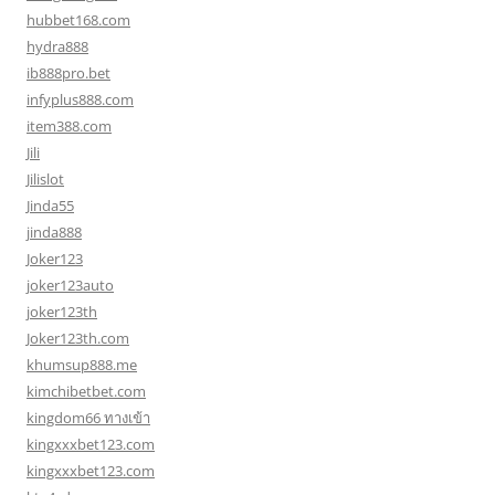
hubbet168.com
hydra888
ib888pro.bet
infyplus888.com
item388.com
Jili
Jilislot
Jinda55
jinda888
Joker123
joker123auto
joker123th
Joker123th.com
khumsup888.me
kimchibetbet.com
kingdom66 ทางเข้า
kingxxxbet123.com
kingxxxbet123.com