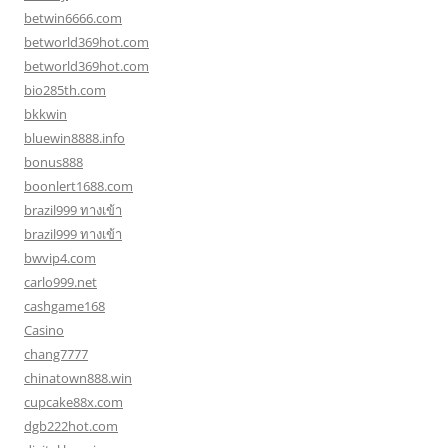
betwin6666.com
betworld369hot.com
betworld369hot.com
bio285th.com
bkkwin
bluewin8888.info
bonus888
boonlert1688.com
brazil999 ทางเข้า
brazil999 ทางเข้า
bwvip4.com
carlo999.net
cashgame168
Casino
chang7777
chinatown888.win
cupcake88x.com
dgb222hot.com