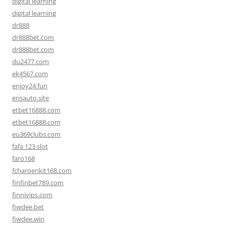
digital learning
digital learning
dr888
dr888bet.com
dr888bet.com
du2477.com
ek4567.com
enjoy24.fun
erisauto.site
etbet16888.com
etbet16888.com
eu369clubs.com
fafa 123 slot
faro168
fcharoenkit168.com
finfinbet789.com
finnivips.com
fiwdee.bet
fiwdee.win