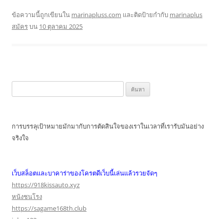
ข้อความนี้ถูกเขียนใน
marinapluss.com
และติดป้ายกำกับ
marinaplus
สมัคร
บน
10 ตุลาคม 2025
ค้นหา
สำหรับ:
การบรรลุเป้าหมายมักมากับการตัดสินใจของเราในเวลาที่เรารับมันอย่าง
จริงใจ
เว็บสล็อตและบาคาร่าของโครตดีเว็บนี้เล่นแล้วรวยจัดๆ
https://918kissauto.xyz
หนังชนโรง
https://sagame168th.club