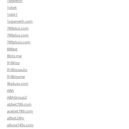
188betth
1xbet
1xbit1
1xgameth.com
789plus.com
789plus.com
789pluss.com
888pg
8lots.me
918Kiss
918kissauto
918kissme
9kpluss.com
ABA
ABAGroup2
abbet789.com
acebet789.com
allbet24hr
allone745s.com