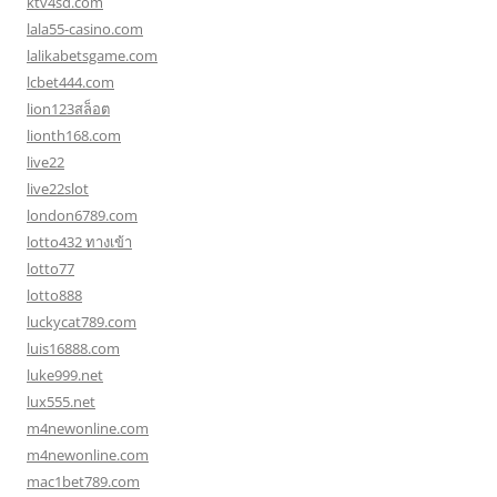
ktv4sd.com
lala55-casino.com
lalikabetsgame.com
lcbet444.com
lion123สล็อต
lionth168.com
live22
live22slot
london6789.com
lotto432 ทางเข้า
lotto77
lotto888
luckycat789.com
luis16888.com
luke999.net
lux555.net
m4newonline.com
m4newonline.com
mac1bet789.com