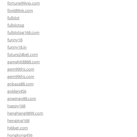
fortune99vip.com
fox689ok.com
fullslot
fullslotpg
fullslotpg168.com
funny18
funny18.in
future24bet.com
gamehit8888.com
gem99ths.com
gem99ths.com
gobaza88.com
golden456
gowingo88.com
happy168
hengheng9899.com
hengjing168
hi6bet.com
hongkong456