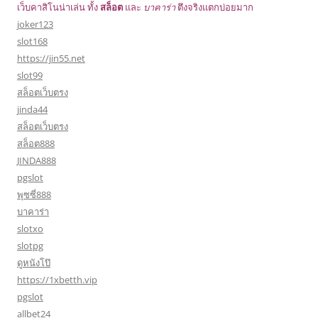
เว็บคาสิโนน่าเล่น ทั้ง
สล็อต
และ
บาคาร่า
ตึงจริงแตกบ่อยมาก
joker123
slot168
https://jin55.net
slot99
สล็อตเว็บตรง
jinda44
สล็อตเว็บตรง
สล็อต888
JINDA888
pgslot
พุซซี่888
บาคาร่า
slotxo
slotpg
ดูหนังโป๊
https://1xbetth.vip
pgslot
allbet24