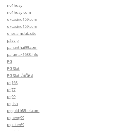
no1huay
no1huay.com
okcasino159.com
okcasino159.com
onesiamclub.site
p2vvip
pananthai99.com
paramax1688.info
PG
PG Slot
PG Slot เว็บใหม่
pg168
pg77
pg99
pgfish
pggold168bet.com
pgheng99
pgjoker69