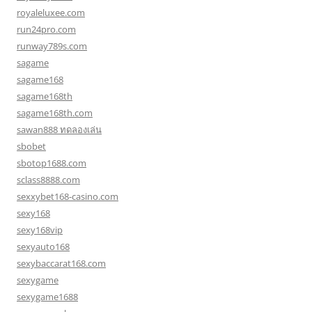
royaleluxee.com
run24pro.com
runway789s.com
sagame
sagame168
sagame168th
sagame168th.com
sawan888 ทดลองเล่น
sbobet
sbotop1688.com
sclass8888.com
sexxybet168-casino.com
sexy168
sexy168vip
sexyauto168
sexybaccarat168.com
sexygame
sexygame1688