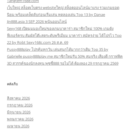
Tangtem168e.com
เว็บใหญ่ สล็อตเว็บตรง websiteใหญ่ สล็อตออนไลน์มาแรง รวมเกมยอด
นิยม พร้อมเคล็ดลับก่อนเริ่มเล่น ทดลองเล่น Top 13 by Danae
Jin888.asia 3 SEP 2026 พนันออนไลน์
Sexy168 เปิดมุมมองใหม่ของเกมบาคาร่า สมาชิกใหม่ 100% เกมดัง
ฟีเจอร์ครบ สัมผัสโต๊ะสดระดับพรีเมียม บาคาร่า สมัครง่าย ได้โปรไว Top
22 by Robt Sexy168c.com 26 ส.ค. 69
Pussy888play โปรคุ้มทุกวัน เล่นสนุกได้มากกว่าเดิม Top 35 by
Gabrielle pussy888play.me สมาชิกใหม่รับ 50% สมจริง เสียงดี กราฟฟิค
3D สวรรค์ของนักลงทุน พุซซี่888 รอไม่ได้ ต้องลอง 29 กรกฎาคม 2569
คลังเก็บ
สิงหาคม 2026
กรกฎาคม 2026
มิถุนายน 2026
พฤษภาคม 2026
เมษายน 2026