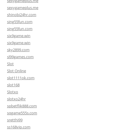
sexygameplus.me
sexygameplus.me
shinobi24hr.com
sing55fun.com
sing55fun.com
six9game.win
six9game.win
sky2899.com
sl99games.com
Slot
Slot Online
slot1111ok.com
slot168
Slotxo
slotxo24hr
spbetflik888.com
sqgame555s.com
sretthi99
ss168vip.com