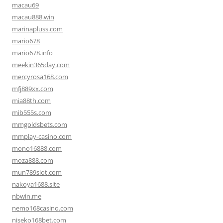
macau69
macau888.win
marinapluss.com
mario678
mario678.info
meekin365day.com
mercyrosa168.com
mfj889xx.com
mia88th.com
mib555s.com
mmgoldsbets.com
mmplay-casino.com
mono16888.com
moza888.com
mun789slot.com
nakoya1688.site
nbwin.me
nemo168casino.com
niseko168bet.com