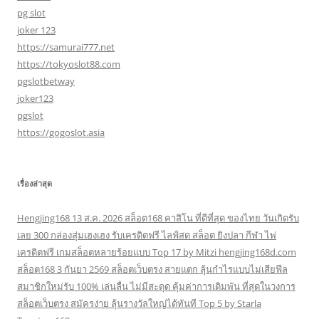
pg slot
joker 123
https://samurai777.net
https://tokyoslot88.com
pgslotbetway
joker123
pgslot
https://gogoslot.asia
เรื่องล่าสุด
Hengjing168 13 ส.ค. 2026 สล็อต168 คาสิโน ที่ดีที่สุด ของไทย วันเกิดรับ
เลย 300 กล่องสุ่มเฮงเฮง รับเครดิตฟรี ไลฟ์สด สล็อต ยิงปลา กีฬา ไพ่
เครดิตฟรี เกมสล็อตหลายร้อยแบบ Top 17 by Mitzi hengjing168d.com
สล็อต168 3 กันยา 2569 สล็อตเว็บตรง สายแตก ลุ้นกำไรแบบไม่เสียฟีล
สมาชิกใหม่รับ 100% เล่นลื่น ไม่มีสะดุด คุ้มค่าการเดิมพัน ที่สุดในวงการ
สล็อตเว็บตรง สมัครง่าย ลุ้นรางวัลใหญ่ได้ทันที Top 5 by Starla