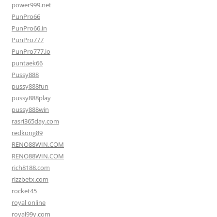
power999.net
PunPro66
PunPro66.in
PunPro777
PunPro777.io
puntaek66
Pussy888
pussy888fun
pussy888play
pussy888win
rasri365day.com
redkong89
RENO88WIN.COM
RENO88WIN.COM
rich8188.com
rizzbetx.com
rocket45
royal online
royal99y.com