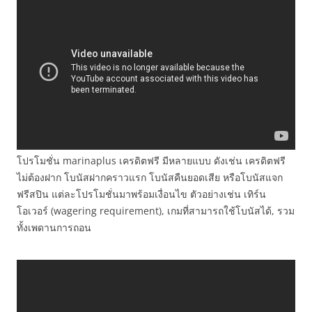
โปรโมชั่น marinaplus เครดิตฟรี มีหลายแบบ ดังเช่น เครดิตฟรี
ไม่ต้องฝาก โบนัสฝากคราวแรก โบนัสคืนยอดเสีย หรือโบนัสแจก
ฟรีสปิน แต่ละโปรโมชั่นมาพร้อมเงื่อนไข ตัวอย่างเช่น เทิร์น
โอเวอร์ (wagering requirement), เกมที่สามารถใช้โบนัสได้, รวม
ทั้งเพดานการถอน