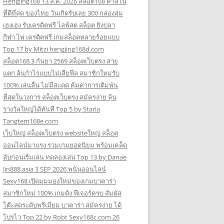
Hengjing168 13 ส.ค. 2026 สล็อต168 คาสิโน
ที่ดีที่สุด ของไทย วันเกิดรับเลย 300 กล่องสุ่ม
เฮงเฮง รับเครดิตฟรี ไลฟ์สด สล็อต ยิงปลา
กีฬา ไพ่ เครดิตฟรี เกมสล็อตหลายร้อยแบบ
Top 17 by Mitzi hengjing168d.com
สล็อต168 3 กันยา 2569 สล็อตเว็บตรง สาย
แตก ลุ้นกำไรแบบไม่เสียฟีล สมาชิกใหม่รับ
100% เล่นลื่น ไม่มีสะดุด คุ้มค่าการเดิมพัน
ที่สุดในวงการ สล็อตเว็บตรง สมัครง่าย ลุ้น
รางวัลใหญ่ได้ทันที Top 5 by Starla
Tangtem168e.com
เว็บใหญ่ สล็อตเว็บตรง websiteใหญ่ สล็อต
ออนไลน์มาแรง รวมเกมยอดนิยม พร้อมเคล็ด
ลับก่อนเริ่มเล่น ทดลองเล่น Top 13 by Danae
Jin888.asia 3 SEP 2026 พนันออนไลน์
Sexy168 เปิดมุมมองใหม่ของเกมบาคาร่า
สมาชิกใหม่ 100% เกมดัง ฟีเจอร์ครบ สัมผัส
โต๊ะสดระดับพรีเมียม บาคาร่า สมัครง่าย ได้
โปรไว Top 22 by Robt Sexy168c.com 26