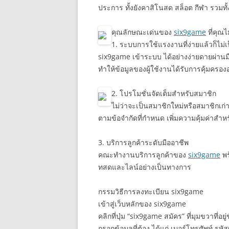
ประการ ทั้งยังคาสิโนสด สล็อต กีฬา รวมทั้ง
คุณลักษณะเด่นของ
six9game
ที่คุณ
1. ระบบการใช้แรงงานที่ง่ายแล้วก็ไม่
six9game เข้าระบบ ได้อย่างง่ายดายผ่านม
ทำให้ข้อมูลของผู้ใช้งานได้รับการคุ้มครองอ
2. โปรโมชั่นจัดเต็มสำหรับสมาชิก
ไม่ว่าจะเป็นสมาชิกใหม่หรือสมาชิกเก่
ตามข้อจำกัดที่กำหนด เพิ่มความคุ้มค่าสำหร
3. บริการลูกค้าระดับมืออาชีพ
คณะทำงานบริการลูกค้าของ
six9game
พร
ทสดและไลน์อย่างเป็นทางการ
กรรมวิธีการลงทะเบียน six9game
เข้าสู่เว็บหลักของ six9game
คลิกที่ปุ่ม “six9game สมัคร” ที่มุมขวาที่อย
กรอกข้อมูลที่ต้อง ได้แก่ เบอร์โทรศัพท์ รหัส