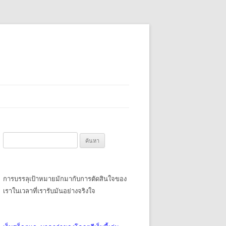
ค้นหา
สำหรับ:
การบรรลุเป้าหมายมักมากับการตัดสินใจของ
เราในเวลาที่เรารับมันอย่างจริงใจ