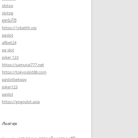
slotxo
slotpg
ดูหนังโป๊
https://1xbetth.vip
pgslot
allbet24
pg slot
joker 123
https://samurai777.net
https://tokyoslot88.com
pgslotbetway
joker123
pgslot
https://gogoslot.asia
เรื่องล่าสุด