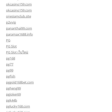
okcasino159.com
okcasino159.com
onesiamclub.site
p2vvip
pananthai99.com
paramax1688.info
PG
PG Slot
PG Slot เว็บใหม่
pg168
pg77
pg99
pgfish
pggold168bet.com
pgheng99
pgjoker69
pgk44b
pglucky168.com