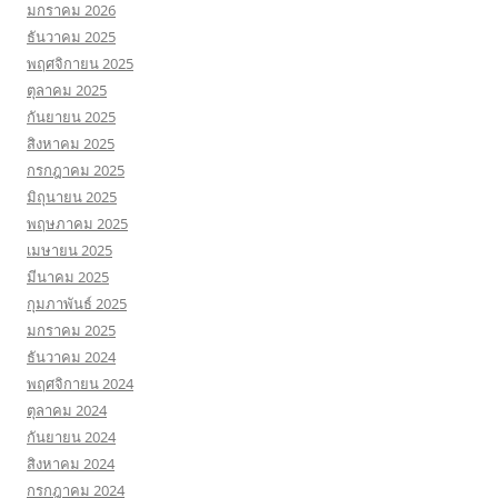
มกราคม 2026
ธันวาคม 2025
พฤศจิกายน 2025
ตุลาคม 2025
กันยายน 2025
สิงหาคม 2025
กรกฎาคม 2025
มิถุนายน 2025
พฤษภาคม 2025
เมษายน 2025
มีนาคม 2025
กุมภาพันธ์ 2025
มกราคม 2025
ธันวาคม 2024
พฤศจิกายน 2024
ตุลาคม 2024
กันยายน 2024
สิงหาคม 2024
กรกฎาคม 2024