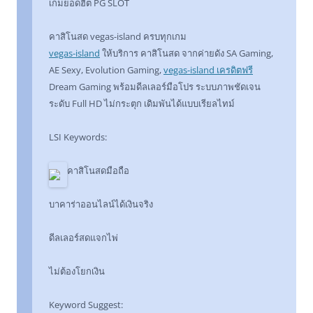
เกมยอดฮิต PG SLOT
คาสิโนสด vegas-island ครบทุกเกม
vegas-island
ให้บริการ คาสิโนสด จากค่ายดัง SA Gaming,
AE Sexy, Evolution Gaming,
vegas-island เครดิตฟรี
Dream Gaming พร้อมดีลเลอร์มือโปร ระบบภาพชัดเจน
ระดับ Full HD ไม่กระตุก เดิมพันได้แบบเรียลไทม์
LSI Keywords:
คาสิโนสดมือถือ
บาคาร่าออนไลน์ได้เงินจริง
ดีลเลอร์สดแจกไพ่
ไม่ต้องโยกเงิน
Keyword Suggest: