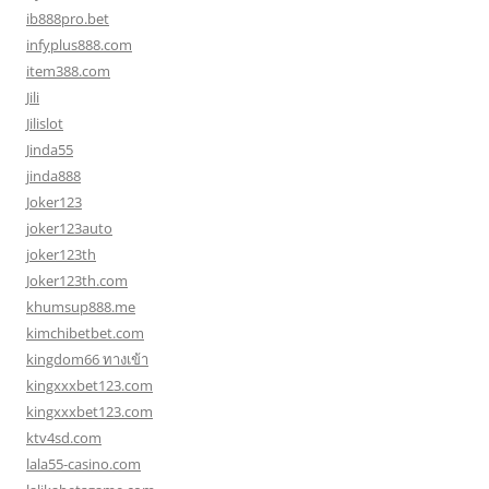
ib888pro.bet
infyplus888.com
item388.com
Jili
Jilislot
Jinda55
jinda888
Joker123
joker123auto
joker123th
Joker123th.com
khumsup888.me
kimchibetbet.com
kingdom66 ทางเข้า
kingxxxbet123.com
kingxxxbet123.com
ktv4sd.com
lala55-casino.com