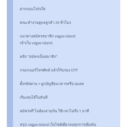
ฝากถอนโปร่งใส
คณะทำงานดูแลลูกค้า 24 ชั่วโมง
แนวทางสมัครสมาชิก vegas-island
เข้าเว็บ vegas-island
คลิก “สมัครเป็นสมาชิก”
กรอกเบอร์โทรศัพท์ แล้วก็รับรอง OTP
ตั้งรหัสผ่าน + ผูกบัญชีธนาคารหรือวอเลท
เริ่มเล่นได้ในทันที
สมัครฟรี ไม่ต้องจ่ายเงิน ใช้เวลาไม่ถึง 1 นาที
สรุป: vegas-island เว็บไซต์เดียวจบทุกการเดิมพัน