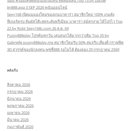
นิยม พร้อมเคล็ดลับก่อนเริ่มเล่น ทดลองเล่น Top 13 by Danae
Jin888.asia 3 SEP 2026 พนันออนไลน์
Sexy168 เปิดมุมมองใหม่ของเกมบาคาร่า สมาชิกใหม่ 100% เกมดัง
ฟีเจอร์ครบ สัมผัสโต๊ะสดระดับพรีเมียม บาคาร่า สมัครง่าย ได้โปรไว Top
22 by Robt Sexy168c.com 26 ส.ค. 69
Pussy888play โปรคุ้มทุกวัน เล่นสนุกได้มากกว่าเดิม Top 35 by
Gabrielle pussy888play.me สมาชิกใหม่รับ 50% สมจริง เสียงดี กราฟฟิค
3D สวรรค์ของนักลงทุน พุซซี่888 รอไม่ได้ ต้องลอง 29 กรกฎาคม 2569
คลังเก็บ
สิงหาคม 2026
กรกฎาคม 2026
มิถุนายน 2026
พฤษภาคม 2026
เมษายน 2026
มีนาคม 2026
กุมภาพันธ์ 2026