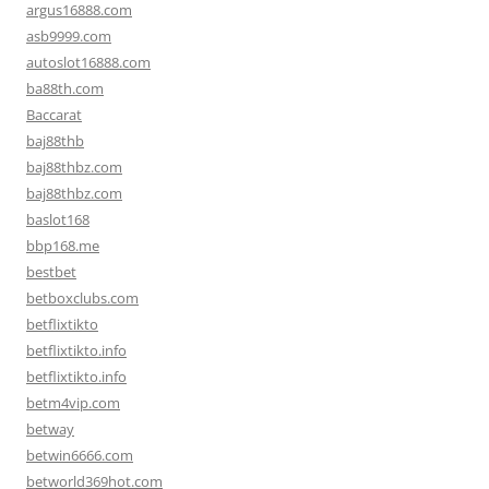
argus16888.com
asb9999.com
autoslot16888.com
ba88th.com
Baccarat
baj88thb
baj88thbz.com
baj88thbz.com
baslot168
bbp168.me
bestbet
betboxclubs.com
betflixtikto
betflixtikto.info
betflixtikto.info
betm4vip.com
betway
betwin6666.com
betworld369hot.com