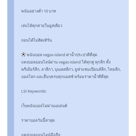
พนันอย่างต่ำ 10 บาท
เล่นได้ทุกค่ายในยูสเดียว
ถอนได้ไม่ติดเทิร์น
พนันบอล vegas-island ค่าน้ำประปาดีที่สุด
แทงบอลออนไลน์ผ่าน vegas-island ได้ทุกคู่ ทุกลีก ทั้ง
พรีเมียร์ลีก, ลาลีกา, บุนเดสลีกา, ยูฟ่าแชมเปียนส์ลีก, ไทยลีก,
บอลโลก และอื่นๆครบทุกแมตช์ พร้อมราคาน้ำดีที่สุด
LSI Keywords:
เว็บพนันบอลไม่ผ่านเอเย่นต์
ราคาบอลวันนี้ล่าสุด
แทงบอลออนไลน์มือถือ