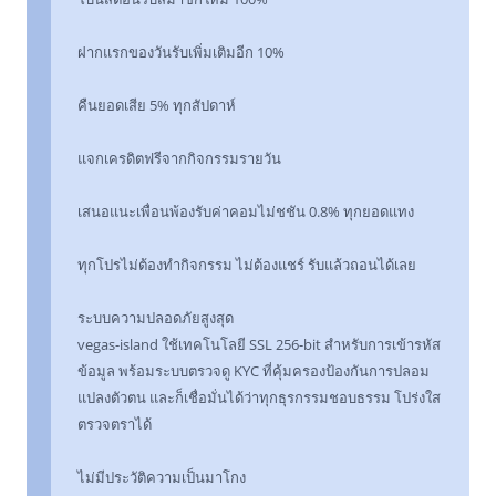
ฝากแรกของวันรับเพิ่มเติมอีก 10%
คืนยอดเสีย 5% ทุกสัปดาห์
แจกเครดิตฟรีจากกิจกรรมรายวัน
เสนอแนะเพื่อนพ้องรับค่าคอมไม่ชชัน 0.8% ทุกยอดแทง
ทุกโปรไม่ต้องทำกิจกรรม ไม่ต้องแชร์ รับแล้วถอนได้เลย
ระบบความปลอดภัยสูงสุด
vegas-island ใช้เทคโนโลยี SSL 256-bit สำหรับการเข้ารหัส
ข้อมูล พร้อมระบบตรวจดู KYC ที่คุ้มครองป้องกันการปลอม
แปลงตัวตน และก็เชื่อมั่นได้ว่าทุกธุรกรรมชอบธรรม โปร่งใส
ตรวจตราได้
ไม่มีประวัติความเป็นมาโกง