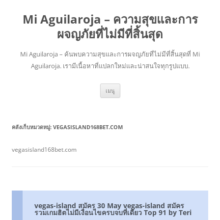
Mi Aguilaroja – ความสุขและการ
ผจญภัยที่ไม่มีที่สิ้นสุด
Mi Aguilaroja – ค้นพบความสุขและการผจญภัยที่ไม่มีที่สิ้นสุดที่ Mi
Aguilaroja. เรามีเนื้อหาที่แปลกใหม่และน่าสนใจทุกรูปแบบ.
ข้าม
เมนู
ไป
ยัง
เนื้อหา
คลังเก็บหมวดหมู่:
VEGASISLAND168BET.COM
vegasisland168bet.com
vegas-island สมัคร 30 May vegas-island สมัคร
รวมเกมฮิตไม่มีเงื่อนไขครบจบที่เดียว Top 91 by Teri