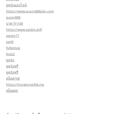
ดูหนังออนไลน์
https://www.pussy888play.com
pussy888
บาคาร่า168
https://www.pgslot.golf
pgslot77
pg99
fullslotpg
live22
ดูหนัง
ดูหนังฟรี
ดูหนังฟรี
สล็อต168
https://hongkong456.me
สล็อต66