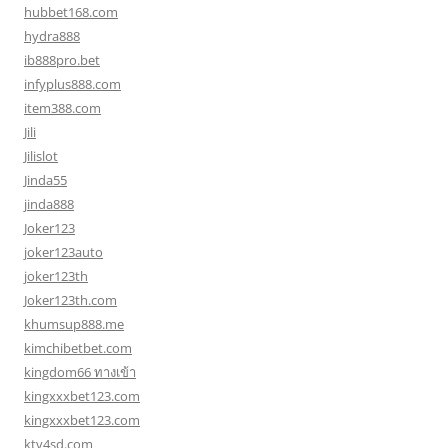
hubbet168.com
hydra888
ib888pro.bet
infyplus888.com
item388.com
Jili
Jilislot
Jinda55
jinda888
Joker123
joker123auto
joker123th
Joker123th.com
khumsup888.me
kimchibetbet.com
kingdom66 ทางเข้า
kingxxxbet123.com
kingxxxbet123.com
ktv4sd.com