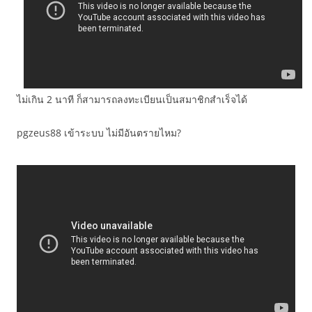
ไม่เกิน 2 นาที ก็สามารถลงทะเบียนเป็นสมาชิกสำเร็จได้
pgzeus88 เข้าระบบ ไม่มีอันตรายไหม?