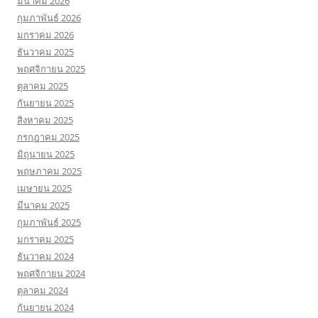
มีนาคม 2026
กุมภาพันธ์ 2026
มกราคม 2026
ธันวาคม 2025
พฤศจิกายน 2025
ตุลาคม 2025
กันยายน 2025
สิงหาคม 2025
กรกฎาคม 2025
มิถุนายน 2025
พฤษภาคม 2025
เมษายน 2025
มีนาคม 2025
กุมภาพันธ์ 2025
มกราคม 2025
ธันวาคม 2024
พฤศจิกายน 2024
ตุลาคม 2024
กันยายน 2024