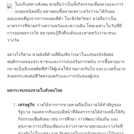
ในบริบททางสังคม หวยถือว่าเป็นทั้งกิจกรรมเสี่ยงดวงและการ
ลงทุนชนิดหนึ่ง หลายคนซื้อหวยเพราะหวังว่าจะได้รับผล
ตอบแทนที่สูงจากการลงทุนที่ต่ำ ในเชิงจิตวิทยา หวยถือว่าเป็น
มาตรการที่ช่วยสร้างความหวังและความฝัน โดยเฉพาะในวันที่มี
การออกผลรางวัล หลายคนรู้สึกตื่นเต้นและคาดหวังว่าจะชนะ
รางวัล
อย่างไรก็ตาม หวยยังมีด้านที่ต้องพิจารณาในแง่ของปัจจัยต่อ
พฤติกรรมของประชาชนและการส่งเสริมการพนัน การซื้อหวยอาจ
กลายเป็นสิ่งเสพติดที่ทำให้ผู้เล่นใช้จ่ายมากเกินไป และบางครั้งอาจ
ส่งผลกระทบต่อชีวิตครอบครัวและการเงินของผู้เล่น
ผลกระทบของหวยในสังคมไทย
เศรษฐกิจ
: รายได้จากการขายหวยถือเป็นรายได้สำคัญของ
รัฐบาล กองสลากกินแบ่งมีหน้าที่จัดสรรรายได้ส่วนหนึ่งให้กับ
กิจกรรมเพื่อสังคม เช่น การศึกษา การพัฒนาท้องถิ่น และ
สุขภาพ การเปรียบเทียบระหว่างราคาขายหวยและรางวัลที่
ต่างกันไปในแต่ละงวด มีบทบาทในการกำหนดแนวโน้มการ