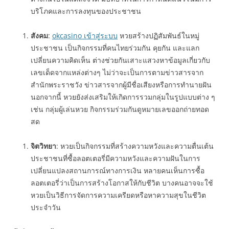
บริโภคและการลงทุนของประชาชน
สังคม
:
okcasino เข้าสู่ระบบ
หวยสร้างปฏิสัมพันธ์ในหมู่
ประชาชน เป็นกิจกรรมที่คนไทยร่วมกัน คุยกัน และแลก
เปลี่ยนความคิดเห็น ต่างช่วยกันเสาะแสวงหาข้อมูลเกี่ยวกับ
เลขเด็ดจากแหล่งต่างๆ ไม่ว่าจะเป็นการตามข่าวสารจาก
สำนักพระราชวัง ข่าวสารจากผู้มีชื่อเสียงหรือการทำนายฝัน
นอกจากนี้ หวยยังส่งเสริมให้เกิดการรวมกลุ่มในรูปแบบต่าง ๆ
เช่น กลุ่มผู้เล่นหวย กิจกรรมร่วมกันดูหมายเลขออกถ่ายทอด
สด
จิตวิทยา
: หวยเป็นกิจกรรมที่สร้างความหวังและความตื่นเต้น
ประชาชนที่ซื้อลอตเตอรี่มีความหวังและความฝันในการ
เปลี่ยนแปลงสถานการณ์ทางการเงิน หลายคนเห็นการซื้อ
ลอตเตอรี่ว่าเป็นการสร้างโอกาสให้กับชีวิต บางคนอาจจะใช้
หวยเป็นวิธีการจัดการความเครียดหรือหาความสุขในชีวิต
ประจำวัน