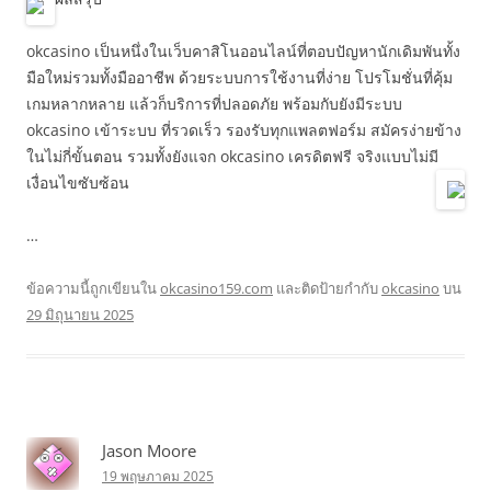
okcasino เป็นหนึ่งในเว็บคาสิโนออนไลน์ที่ตอบปัญหานักเดิมพันทั้ง
มือใหม่รวมทั้งมืออาชีพ ด้วยระบบการใช้งานที่ง่าย โปรโมชั่นที่คุ้ม
เกมหลากหลาย แล้วก็บริการที่ปลอดภัย พร้อมกับยังมีระบบ
okcasino เข้าระบบ ที่รวดเร็ว รองรับทุกแพลตฟอร์ม สมัครง่ายข้าง
ในไม่กี่ขั้นตอน รวมทั้งยังแจก okcasino เครดิตฟรี จริงแบบไม่มี
เงื่อนไขซับซ้อน
…
ข้อความนี้ถูกเขียนใน
okcasino159.com
และติดป้ายกำกับ
okcasino
บน
29 มิถุนายน 2025
Jason Moore
19 พฤษภาคม 2025