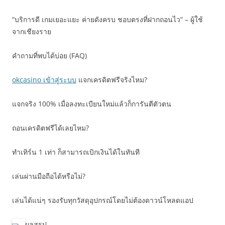
“บริการดี เกมเยอะแยะ ค่ายดังครบ ชอบตรงที่ฝากถอนไว” – ผู้ใช้
จากเชียงราย
คำถามที่พบได้บ่อย (FAQ)
okcasino เข้าสู่ระบบ
แจกเครดิตฟรีจริงไหม?
แจกจริง 100% เมื่อลงทะเบียนใหม่แล้วก็การันตีตัวตน
ถอนเครดิตฟรีได้เลยไหม?
ทำเทิร์น 1 เท่า ก็สามารถเบิกเงินได้ในทันที
เล่นผ่านมือถือได้หรือไม่?
เล่นได้แน่ๆ รองรับทุกวัสดุอุปกรณ์โดยไม่ต้องดาวน์โหลดแอป
ผลสรุป