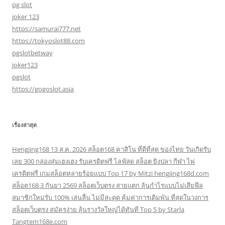
pg slot
joker 123
https://samurai777.net
https://tokyoslot88.com
pgslotbetway
joker123
pgslot
https://gogoslot.asia
เรื่องล่าสุด
Hengjing168 13 ส.ค. 2026 สล็อต168 คาสิโน ที่ดีที่สุด ของไทย วันเกิดรับ
เลย 300 กล่องสุ่มเฮงเฮง รับเครดิตฟรี ไลฟ์สด สล็อต ยิงปลา กีฬา ไพ่
เครดิตฟรี เกมสล็อตหลายร้อยแบบ Top 17 by Mitzi hengjing168d.com
สล็อต168 3 กันยา 2569 สล็อตเว็บตรง สายแตก ลุ้นกำไรแบบไม่เสียฟีล
สมาชิกใหม่รับ 100% เล่นลื่น ไม่มีสะดุด คุ้มค่าการเดิมพัน ที่สุดในวงการ
สล็อตเว็บตรง สมัครง่าย ลุ้นรางวัลใหญ่ได้ทันที Top 5 by Starla
Tangtem168e.com