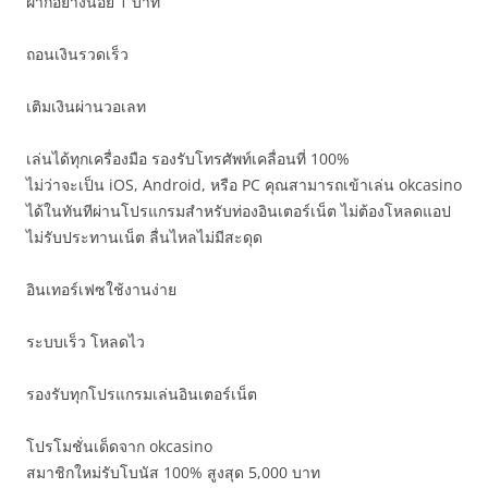
ฝากอย่างน้อย 1 บาท
ถอนเงินรวดเร็ว
เติมเงินผ่านวอเลท
เล่นได้ทุกเครื่องมือ รองรับโทรศัพท์เคลื่อนที่ 100%
ไม่ว่าจะเป็น iOS, Android, หรือ PC คุณสามารถเข้าเล่น okcasino
ได้ในทันทีผ่านโปรแกรมสำหรับท่องอินเตอร์เน็ต ไม่ต้องโหลดแอป
ไม่รับประทานเน็ต ลื่นไหลไม่มีสะดุด
อินเทอร์เฟซใช้งานง่าย
ระบบเร็ว โหลดไว
รองรับทุกโปรแกรมเล่นอินเตอร์เน็ต
โปรโมชั่นเด็ดจาก okcasino
สมาชิกใหม่รับโบนัส 100% สูงสุด 5,000 บาท