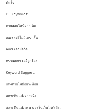
ทันใจ
LSI Keywords:
หวยออนไลน์จ่ายเต็ม
ลอตเตอรี่ไม่มีเลขกลั้น
ลอตเตอรี่มือถือ
ตรวจลอตเตอรี่ถูกต้อง
Keyword Suggest:
แทงหวยไม่มีอย่างน้อย
สลากกินแบ่งจ่ายจริง
สลากกินแบ่งครบวงจรในเว็บไซต์เดียว