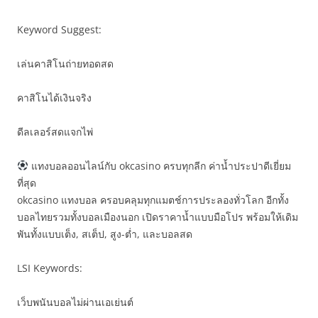
Keyword Suggest:
เล่นคาสิโนถ่ายทอดสด
คาสิโนได้เงินจริง
ดีลเลอร์สดแจกไพ่
แทงบอลออนไลน์กับ okcasino ครบทุกลีก ค่าน้ำประปาดีเยี่ยม
ที่สุด
okcasino แทงบอล ครอบคลุมทุกแมตช์การประลองทั่วโลก อีกทั้ง
บอลไทยรวมทั้งบอลเมืองนอก เปิดราคาน้ำแบบมือโปร พร้อมให้เดิม
พันทั้งแบบเต็ง, สเต็ป, สูง-ต่ำ, และบอลสด
LSI Keywords:
เว็บพนันบอลไม่ผ่านเอเย่นต์