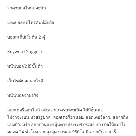
ราคาบอลไหลปัจจุบัน
แทงบอลสดโทรศัพท์มือถือ
บอลสเต็ปเริ่มต้น 2 คู่
Keyword Suggest:
พนันบอลไม่มีขั้นต่ำ
เว็บไซต์บอลค่าน้ำดี
พนันบอลจ่ายจริง
ลอตเตอรี่ออนไลน์ okcasino ครบทุกชนิด ไม่มีอั้นเลข
ไม่ว่าจะเป็น หวยรัฐบาล, ลอตเตอรี่ฮานอย, ลอตเตอรี่ลาว, สลากกิน
แบ่งยี่กี, หรือ สลากกินแบ่งหุ้นต่างประเทศ okcasino เปิดให้แทงได้
ตลอด 24 ชั่วโมง จ่ายสูงสุด บาทละ 950 ไม่มีเลขกลั้น จ่ายเร็ว