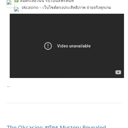
สมัครเลยวันนี้ รับโบนัสฟรีทันที
okcasino – เว็บไซต์ตรงประสิทธิภาพ จ่ายจริงทุกเกม
…
The Okcasino สมัคร Mystery Revealed