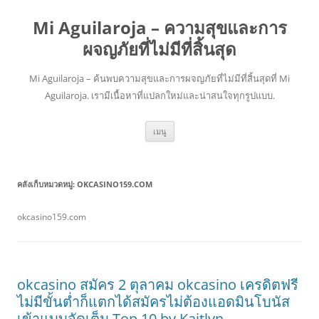
Mi Aguilaroja – ความสุขและการ
ผจญภัยที่ไม่มีที่สิ้นสุด
Mi Aguilaroja – ค้นพบความสุขและการผจญภัยที่ไม่มีที่สิ้นสุดที่ Mi
Aguilaroja. เรามีเนื้อหาที่แปลกใหม่และน่าสนใจทุกรูปแบบ.
ข้าม
เมนู
ไป
ยัง
เนื้อหา
คลังเก็บหมวดหมู่:
OKCASINO159.COM
okcasino159.com
okcasino สมัคร 2 ตุลาคม okcasino เครดิตฟรี
ไม่มีขั้นต่ำก็แตกได้สมัครไม่ต้องแอดมินโบนัส
เข้าแบบจัดเต็ม Top 10 by Kaitlyn