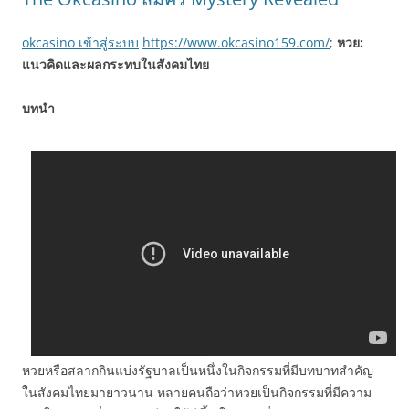
okcasino เข้าสู่ระบบ
https://www.okcasino159.com/
;
หวย:
แนวคิดและผลกระทบในสังคมไทย
บทนำ
หวยหรือสลากกินแบ่งรัฐบาลเป็นหนึ่งในกิจกรรมที่มีบทบาทสำคัญ
ในสังคมไทยมายาวนาน หลายคนถือว่าหวยเป็นกิจกรรมที่มีความ