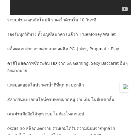
ระบบฝาก-ถอนอัตโนมัติ รวดเร็วด้านใน 10 วินาที
รองรับทุกวิถีทาง ทั้งบัญชีธนาคารแล้วก็ TrueMoney Wallet
สล็อตแตกง่าย จากค่ายเกมยอดฮิต PG, Joker, Pragmatic Play
คาสิโนสดภาพชัดระดับ HD จาก SA Gaming, Sexy Baccarat อื่นๆ
อีกมากมาย
แทงบอลออนไลน์ราคาน้ำดีที่สุด ครบทุกลีก
สลากกินแบ่งออนไลน์ครบทุกหมวดหมู่ จ่ายเต็ม ไม่มีเลขกลั้น
เล่นผ่านมือถือได้ทุกระบบ ไม่ต้องโหลดแอป
okcasino สล็อตแตกง่าย รวมเกมได้รับความนิยมจากทุกค่าย