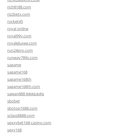
rich8188.com
rizzbetx.com
rocket45
royal online
royal99y.com
royaleluxee.com
run24pro.com
runway789s.com
sagame
sagame168
sagame168th
sagame168th.com
sawan888 ทดลองเล่น
sbobet
sbotop1688.com
sclass8888.com
sexxybet168-casino.com
sexy168