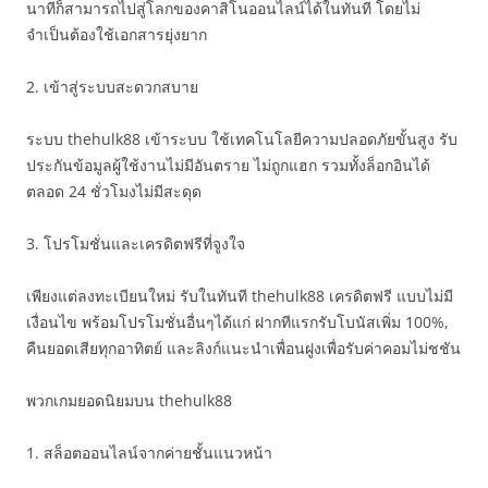
นาทีก็สามารถไปสู่โลกของคาสิโนออนไลน์ได้ในทันที โดยไม่
จำเป็นต้องใช้เอกสารยุ่งยาก
2. เข้าสู่ระบบสะดวกสบาย
ระบบ thehulk88 เข้าระบบ ใช้เทคโนโลยีความปลอดภัยขั้นสูง รับ
ประกันข้อมูลผู้ใช้งานไม่มีอันตราย ไม่ถูกแฮก รวมทั้งล็อกอินได้
ตลอด 24 ชั่วโมงไม่มีสะดุด
3. โปรโมชั่นและเครดิตฟรีที่จูงใจ
เพียงแต่ลงทะเบียนใหม่ รับในทันที thehulk88 เครดิตฟรี แบบไม่มี
เงื่อนไข พร้อมโปรโมชั่นอื่นๆได้แก่ ฝากทีแรกรับโบนัสเพิ่ม 100%,
คืนยอดเสียทุกอาทิตย์ และลิงก์แนะนำเพื่อนฝูงเพื่อรับค่าคอมไม่ชชัน
พวกเกมยอดนิยมบน thehulk88
1. สล็อตออนไลน์จากค่ายชั้นแนวหน้า