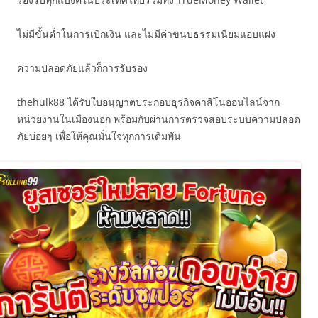
ไม่มีขั้นต่ำในการเบิกเงิน และไม่มีค่าขนบธรรมเนียมแอบแฝง
ความปลอดภัยแล้วก็การรับรอง
thehulk88 ได้รับใบอนุญาตประกอบธุรกิจคาสิโนออนไลน์จาก
หน่วยงานในเมืองนอก พร้อมกับผ่านการตรวจสอบระบบความปลอด
ภัยบ่อยๆ เพื่อให้คุณมั่นใจทุกการเดิมพัน