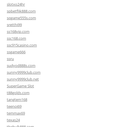
slotxo24hr
spbetflik888.com
sqgame555s.com
sretthi99
ss168vip.com
ssc168.com
ssc915casino.com
ssgame666
ssru
sudyod888s.com
sunny9999club.com
sunny9999club.net
SuperGame Slot
t88golds.com
tangtem168
teenoi69
temmax69
texas24
thehulk888.com