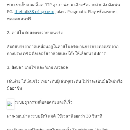
พวกเราเก็บเกมสล็อต RTP สูง ภาพงาม เสียงชัดจากค่ายดัง ดังเช่น
PG,
thehulk88 เข้าสู่ระบบ
Joker, Pragmatic Play พร้อมระบบ
ทดลองเล่นฟรี
2. คาสิโนสดส่งตรงจากบ่อนจริง
สัมผัสบรรยากาศเหมือนอยู่ในคาสิโนจริงผ่านการถ่ายทอดสดจาก
ต่างประเทศ มีดีลเลอร์สาวสวยและโต๊ะให้เลือกนานัปการ
3. ยิงปลา เกมไพ่ และก็เกม Arcade
เล่นง่าย ได้เงินจริง เหมาะกับผู้เล่นทุกระดับ ไม่ว่าจะเป็นมือใหม่หรือ
มืออาชีพ
ระบบธุรกรรมที่ปลอดภัยและก็เร็ว
ฝาก-ถอนผ่านระบบอัตโนมัติ ใช้เวลาน้อยกว่า 30 วินาที
รองรับทุกแบงค์ในประเทศไทยรวมทั้ง TrueMoney Wallet