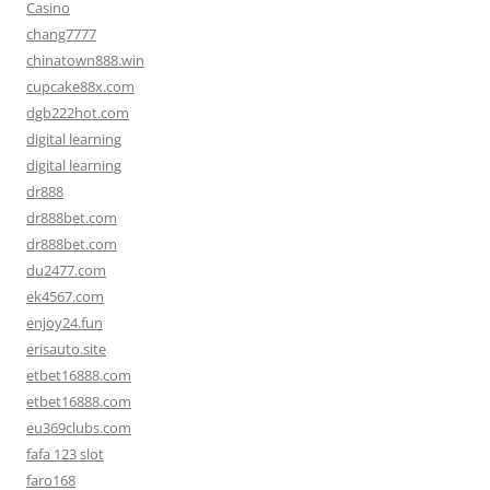
Casino
chang7777
chinatown888.win
cupcake88x.com
dgb222hot.com
digital learning
digital learning
dr888
dr888bet.com
dr888bet.com
du2477.com
ek4567.com
enjoy24.fun
erisauto.site
etbet16888.com
etbet16888.com
eu369clubs.com
fafa 123 slot
faro168