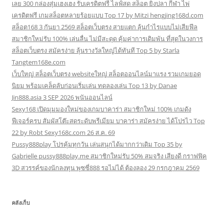
เลย 300 กล่องสุ่มเฮงเฮง รับเครดิตฟรี ไลฟ์สด สล็อต ยิงปลา กีฬา ไพ่
เครดิตฟรี เกมสล็อตหลายร้อยแบบ Top 17 by Mitzi hengjing168d.com
สล็อต168 3 กันยา 2569 สล็อตเว็บตรง สายแตก ลุ้นกำไรแบบไม่เสียฟีล
สมาชิกใหม่รับ 100% เล่นลื่น ไม่มีสะดุด คุ้มค่าการเดิมพัน ที่สุดในวงการ
สล็อตเว็บตรง สมัครง่าย ลุ้นรางวัลใหญ่ได้ทันที Top 5 by Starla
Tangtem168e.com
เว็บใหญ่ สล็อตเว็บตรง websiteใหญ่ สล็อตออนไลน์มาแรง รวมเกมยอด
นิยม พร้อมเคล็ดลับก่อนเริ่มเล่น ทดลองเล่น Top 13 by Danae
Jin888.asia 3 SEP 2026 พนันออนไลน์
Sexy168 เปิดมุมมองใหม่ของเกมบาคาร่า สมาชิกใหม่ 100% เกมดัง
ฟีเจอร์ครบ สัมผัสโต๊ะสดระดับพรีเมียม บาคาร่า สมัครง่าย ได้โปรไว Top
22 by Robt Sexy168c.com 26 ส.ค. 69
Pussy888play โปรคุ้มทุกวัน เล่นสนุกได้มากกว่าเดิม Top 35 by
Gabrielle pussy888play.me สมาชิกใหม่รับ 50% สมจริง เสียงดี กราฟฟิค
3D สวรรค์ของนักลงทุน พุซซี่888 รอไม่ได้ ต้องลอง 29 กรกฎาคม 2569
คลังเก็บ