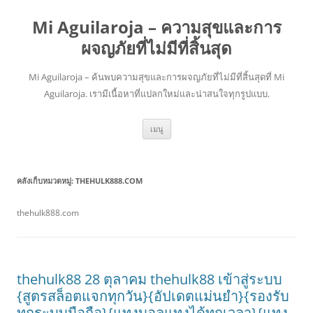
Mi Aguilaroja – ความสุขและการ
ผจญภัยที่ไม่มีที่สิ้นสุด
Mi Aguilaroja – ค้นพบความสุขและการผจญภัยที่ไม่มีที่สิ้นสุดที่ Mi
Aguilaroja. เรามีเนื้อหาที่แปลกใหม่และน่าสนใจทุกรูปแบบ.
ข้าม
เมนู
ไป
ยัง
เนื้อหา
คลังเก็บหมวดหมู่:
THEHULK888.COM
thehulk888.com
thehulk88 28 ตุลาคม thehulk88 เข้าสู่ระบบ
{สูตรสล็อตแจกทุกวัน}{อัปเดตแม่นยำ}{รองรับ
ทุกระบบมือถือ}{แทงบอลแทงได้ทุกเวลา}{แทง