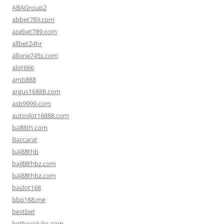
ABAGroup2
abbet789.com
acebet789.com
allbet24hr
allone745s.com
alot666
amb888
argus16888.com
asb9999.com
autoslot16888.com
ba88th.com
Baccarat
baj88thb
baj88thbz.com
baj88thbz.com
baslot168
bbp168.me
bestbet
betboxclubs.com