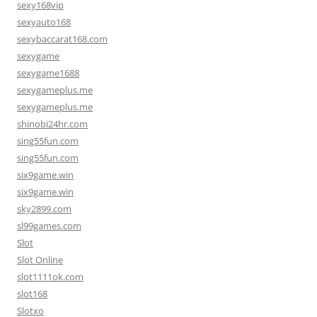
sexy168vip
sexyauto168
sexybaccarat168.com
sexygame
sexygame1688
sexygameplus.me
sexygameplus.me
shinobi24hr.com
sing55fun.com
sing55fun.com
six9game.win
six9game.win
sky2899.com
sl99games.com
Slot
Slot Online
slot1111ok.com
slot168
Slotxo