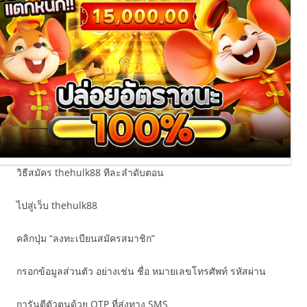
วิธีสมัคร thehulk88 ทีละลำดับตอน
ไปสู่เว็บ thehulk88
คลิกปุ่ม “ลงทะเบียนสมัครสมาชิก”
กรอกข้อมูลส่วนตัว อย่างเช่น ชื่อ หมายเลขโทรศัพท์ รหัสผ่าน
การันตีตัวตนด้วย OTP ที่ส่งทาง SMS