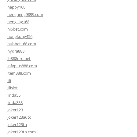
happy168
hengheng9899.com
hengjing168
hi6bet.com
hongkong456
hubbet168.com
hydra888
ib888pro.bet
infyplus888.com
item388.com
Jili
Jilislot
Jinda55
jinda888
Joker123
joker123auto
joker123th
Joker123th.com