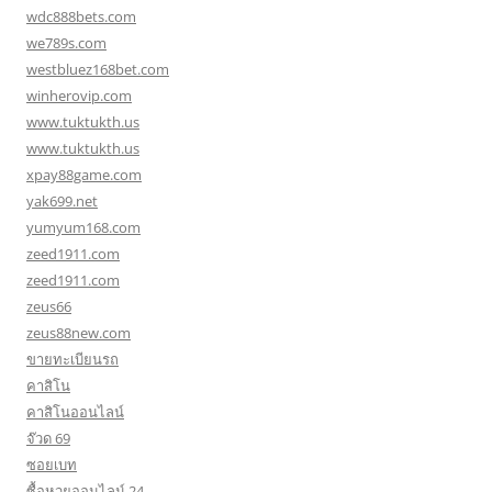
wdc888bets.com
we789s.com
westbluez168bet.com
winherovip.com
www.tuktukth.us
www.tuktukth.us
xpay88game.com
yak699.net
yumyum168.com
zeed1911.com
zeed1911.com
zeus66
zeus88new.com
ขายทะเบียนรถ
คาสิโน
คาสิโนออนไลน์
จ๊วด 69
ซอยเบท
ซื้อหวยออนไลน์ 24