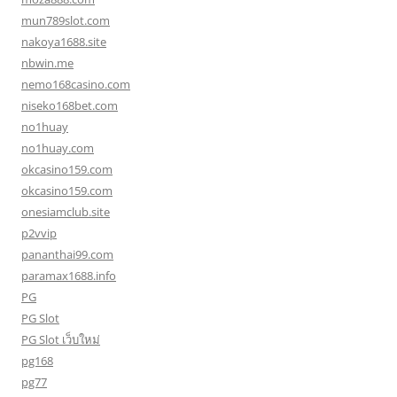
mun789slot.com
nakoya1688.site
nbwin.me
nemo168casino.com
niseko168bet.com
no1huay
no1huay.com
okcasino159.com
okcasino159.com
onesiamclub.site
p2vvip
pananthai99.com
paramax1688.info
PG
PG Slot
PG Slot เว็บใหม่
pg168
pg77