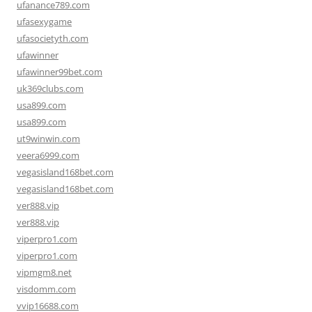
ufanance789.com
ufasexygame
ufasocietyth.com
ufawinner
ufawinner99bet.com
uk369clubs.com
usa899.com
usa899.com
ut9winwin.com
veera6999.com
vegasisland168bet.com
vegasisland168bet.com
ver888.vip
ver888.vip
viperpro1.com
viperpro1.com
vipmgm8.net
visdomm.com
vvip16688.com