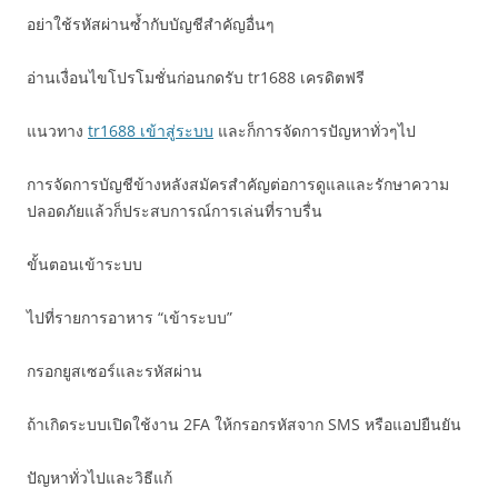
อย่าใช้รหัสผ่านซ้ำกับบัญชีสำคัญอื่นๆ
อ่านเงื่อนไขโปรโมชั่นก่อนกดรับ tr1688 เครดิตฟรี
แนวทาง
tr1688 เข้าสู่ระบบ
และก็การจัดการปัญหาทั่วๆไป
การจัดการบัญชีข้างหลังสมัครสำคัญต่อการดูแลและรักษาความ
ปลอดภัยแล้วก็ประสบการณ์การเล่นที่ราบรื่น
ขั้นตอนเข้าระบบ
ไปที่รายการอาหาร “เข้าระบบ”
กรอกยูสเซอร์และรหัสผ่าน
ถ้าเกิดระบบเปิดใช้งาน 2FA ให้กรอกรหัสจาก SMS หรือแอปยืนยัน
ปัญหาทั่วไปและวิธีแก้