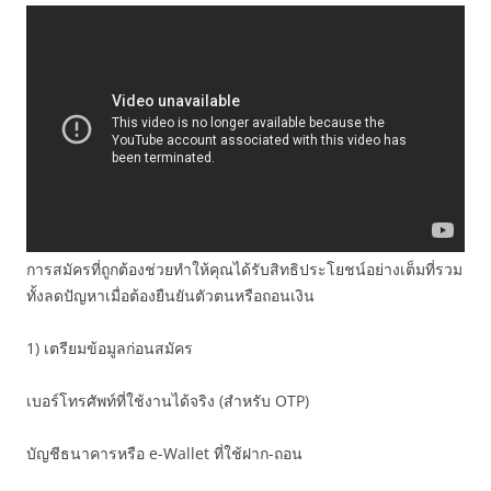
การสมัครที่ถูกต้องช่วยทำให้คุณได้รับสิทธิประโยชน์อย่างเต็มที่รวม
ทั้งลดปัญหาเมื่อต้องยืนยันตัวตนหรือถอนเงิน
1) เตรียมข้อมูลก่อนสมัคร
เบอร์โทรศัพท์ที่ใช้งานได้จริง (สำหรับ OTP)
บัญชีธนาคารหรือ e-Wallet ที่ใช้ฝาก-ถอน