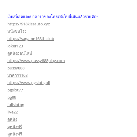
เว็บสล็อตและบาคาร่าของโครตดีเว็บนี้เล่นแล้วรวยจัดๆ
https://918kissauto.xyz
หนังชนโรง
https://sagame168th.club
joker123
ดูหนังออนไลน์
https://www.pussy888play.com
pussy888
บาคาร่า168
https://www.pgslot.golf
pgslot77
pg99
fullslotpg
live22
ดูหนัง
ดูหนังฟรี
ดูหนังฟรี