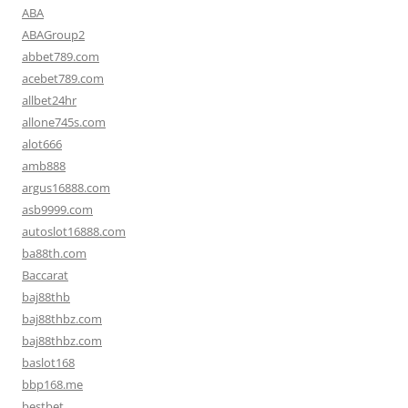
ABA
ABAGroup2
abbet789.com
acebet789.com
allbet24hr
allone745s.com
alot666
amb888
argus16888.com
asb9999.com
autoslot16888.com
ba88th.com
Baccarat
baj88thb
baj88thbz.com
baj88thbz.com
baslot168
bbp168.me
bestbet