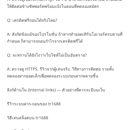
ให้ติดต่อข้างซัพพอร์ตพร้อมแจ้งในตอนที่ทดลองสมัคร
Q: เครดิตฟรีถอนได้จริงไหม?
A: สังกัดข้อแม้ของโปรโมชั่น ถ้าหากทำยอดเทิร์นโอเวอร์ครบตามที่
กำหนด ก็สามารถถอนกำไรจากเครดิตฟรีได้
Q: จะทราบได้ยังไงว่าเว็บไซต์ไม่เป็นอันตราย?
A: ตรวจดู HTTPS, รีวิวจากผู้เล่นจริง, วิถีทางการติดต่อ รวมทั้ง
ทดลองฝากยอดเล็กเพื่อทดลองระบบก่อนฝากหลายชิ้น
ลิงก์ด้านใน (Internal links) — ตัวอย่างที่ควรจะมีบนเว็บ
รีวิวระบบฝาก-ถอนของ tr1688
วิธีเล่นสล็อตบน tr1688