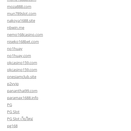
moza888.com
mun789slot.com
nakoya1688.site
nbwin.me
nemo168casino.com
niseko168bet.com
no1huay
no1huay.com
okcasino159.com
okcasino159.com
onesiamclub.site
p2vvip
pananthai99.com
paramax1688.info
PG
PG Slot
PG Slot เว็บใหม่
pg168