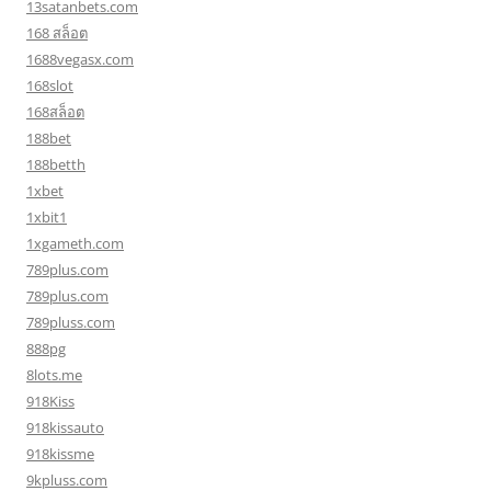
13satanbets.com
168 สล็อต
1688vegasx.com
168slot
168สล็อต
188bet
188betth
1xbet
1xbit1
1xgameth.com
789plus.com
789plus.com
789pluss.com
888pg
8lots.me
918Kiss
918kissauto
918kissme
9kpluss.com