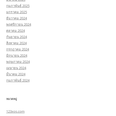
กุมภาพันธ์ 2025
มกราคม 2025
ธันวาคม 2024
พฤศจิกายน 2024
ตุลาคม 2024
กันยายน 2024
สิงหาคม 2024
กรกฎาคม 2024
มิถุนายน 2024
พฤษภาคม 2024
เมษายน 2024
มีนาคม 2024
กุมภาพันธ์ 2024
หมวดหมู่
123xos.com