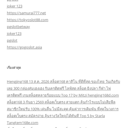
joker 123
https://samurai777.net
https://tokyoslot88.com
pgslotbetway
joker123
pgslot
https://gogoslot.asia
เรื่องล่าสุด
Hengjing168 13 ส.ค. 2026 สล็อต168 คาสิโน ที่ดีที่สุด ของไทย วันเกิดรับ
เลย 300 กล่องสุ่มเฮงเฮง รับเครดิตฟรี ไลฟ์สด สล็อต ยิงปลา กีฬา ไพ่
เครดิตฟรี เกมสล็อตหลายร้อยแบบ Top 17 by Mitzi hengjing168d.com
สล็อต168 3 กันยา 2569 สล็อตเว็บตรง สายแตก ลุ้นกำไรแบบไม่เสียฟีล
สมาชิกใหม่รับ 100% เล่นลื่น ไม่มีสะดุด คุ้มค่าการเดิมพัน ที่สุดในวงการ
สล็อตเว็บตรง สมัครง่าย ลุ้นรางวัลใหญ่ได้ทันที Top 5 by Starla
Tangtem168e.com