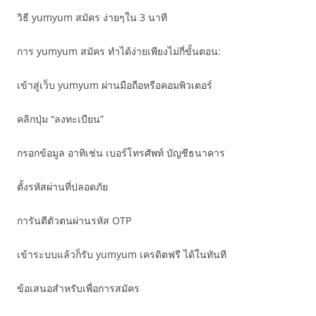
วิธี yumyum สมัคร ง่ายๆใน 3 นาที
การ yumyum สมัคร ทำได้ง่ายเพียงไม่กี่ขั้นตอน:
เข้าสู่เว็บ yumyum ผ่านมือถือหรือคอมพิวเตอร์
คลิกปุ่ม “ลงทะเบียน”
กรอกข้อมูล อาทิเช่น เบอร์โทรศัพท์ บัญชีธนาคาร
ตั้งรหัสผ่านที่ปลอดภัย
การันตีตัวตนผ่านรหัส OTP
เข้าระบบแล้วก็รับ yumyum เครดิตฟรี ได้ในทันที
ข้อเสนอสำหรับเพื่อการสมัคร