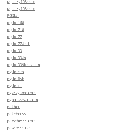
pglucky168.com
pglucky168.com
PGSlot
pgslot168
pgslot718
pgslot77
pgslot77.tech
pgslot99
pgslot99.in
pgslot999bets.com
pgslotceo
pgslotfish
pgslotth
pgx62game.com
pgzeus88win.com
pokbet
pokebet88
porsche999.com
power999.net