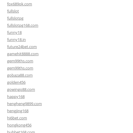
fox689ok.com
fullslot
fullslotpg
fullslotpg168.com
funny18
funny18.in
future24bet.com
gamehit8888.com
gem99ths.com
gem99ths.com
gobaza88.com
golden456
gowingo88.com
happy168
hengheng9899.com
hengjing168
hi6bet.com
hongkong456
hubbet168.com