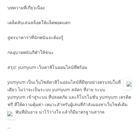
บทความที่เกี่ยวเนื่อง
เคล็ดลับเล่นสล็อตให้แจ็คพอตแตก
สูตรบาคาร่าที่นักพนันจะต้องรู้
กลอุบายพนันกีฬาให้ชนะ
สรุป: yumyum เว็บคาสิโนออนไลน์ที่พร้อม
yumyum เป็นเว็บไซต์คาสิโนออนไลน์ที่มีทุกอย่างครบจบในที่
เดียว ไม่ว่าจะเป็นระบบ yumyum สมัคร ที่ง่าย ระบบ
yumyum เข้าสู่ระบบ ที่ปลอดภัย และก็โปรโมชั่น yumyum เครดิต
ฟรี ที่ให้ความคุ้มค่า เหมาะสำหรับผู้เล่นที่กำลังมองหาเว็บไซต์เดิม
พันที่มั่นอาจ น่าไว้วางใจ แล้วก็มีมาตรฐานสากล
…