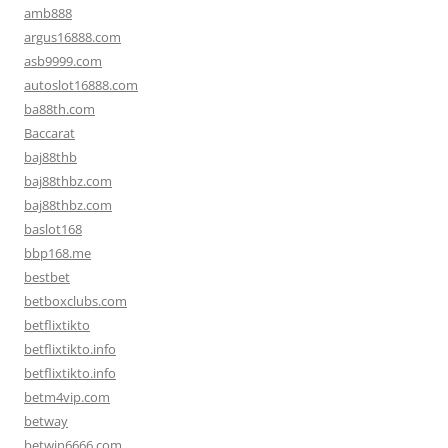
amb888
argus16888.com
asb9999.com
autoslot16888.com
ba88th.com
Baccarat
baj88thb
baj88thbz.com
baj88thbz.com
baslot168
bbp168.me
bestbet
betboxclubs.com
betflixtikto
betflixtikto.info
betflixtikto.info
betm4vip.com
betway
betwin6666.com