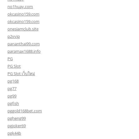
no1huay.com
okcasino159.com
okcasino159.com
onesiamclub.site
p2vvip
pananthai99.com
paramax1688.info
PG
PG Slot
PG Slot เว็บใหม่
pg168
pg77
pg99
pgfish
pggold168bet.com
pgheng99
pgjoker69
pgk44b