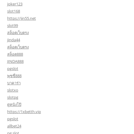
joker123
slot168
https://jin55.net
slot99
สล็อตเว็บตรง
jinda44
สล็อตเว็บตรง
สล็อต888
JINDA888
pgslot
พุซซี่888
บาคาร่า
slotxo
slotpg
ดูหนังโป๊
https://1xbetth.vip
pgslot
allbet24
pg slot