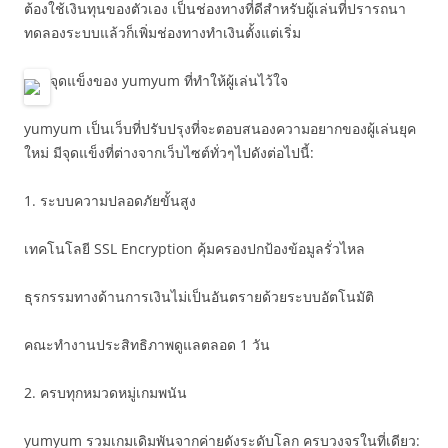
ต้องใช้เงินทุนของตัวเอง เป็นช่องทางที่ดีสำหรับผู้เล่นที่ปรารถนา
ทดลองระบบแล้วก็เพิ่มช่องทางทำเงินตั้งแต่เริ่ม
จุดแข็งของ yumyum ที่ทำให้ผู้เล่นไว้ใจ
yumyum เป็นเว็บที่ปรับปรุงที่จะตอบสนองความอยากของผู้เล่นยุค
ใหม่ มีจุดแข็งที่ต่างจากเว็บไซต์ทั่วๆไปดังต่อไปนี้:
1. ระบบความปลอดภัยขั้นสูง
เทคโนโลยี SSL Encryption คุ้มครองปกป้องข้อมูลรั่วไหล
ธุรกรรมทางด้านการเงินไม่เป็นอันตรายด้วยระบบอัตโนมัติ
คณะทำงานประสิทธิภาพดูแลตลอด 1 วัน
2. ครบทุกหมวดหมู่เกมพนัน
yumyum รวมเกมเดิมพันจากค่ายดังระดับโลก ครบวงจรในที่เดียว: