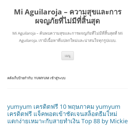
Mi Aguilaroja – ความสุขและการ
ผจญภัยที่ไม่มีที่สิ้นสุด
Mi Aguilaroja – ค้นพบความสุขและการผจญภัยที่ไม่มีที่สิ้นสุดที่ Mi
Aguilaroja. เรามีเนื้อหาที่แปลกใหม่และน่าสนใจทุกรูปแบบ.
ข้าม
เมนู
ไป
ยัง
เนื้อหา
คลังเก็บป้ายกำกับ:
YUMYUM เข้าสู่ระบบ
yumyum เครดิตฟรี 10 พฤษภาคม yumyum
เครดิตฟรี แจ็คพอตเข้าชัดเจนสล็อตธีมใหม่
แตกง่ายเหมาะกับสายทำเงิน Top 88 by Mickie