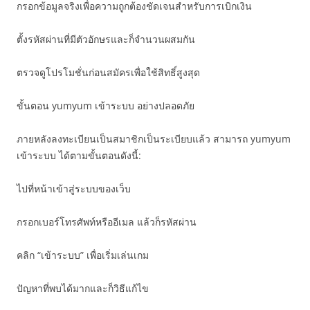
กรอกข้อมูลจริงเพื่อความถูกต้องชัดเจนสำหรับการเบิกเงิน
ตั้งรหัสผ่านที่มีตัวอักษรและก็จำนวนผสมกัน
ตรวจดูโปรโมชั่นก่อนสมัครเพื่อใช้สิทธิ์สูงสุด
ขั้นตอน yumyum เข้าระบบ อย่างปลอดภัย
ภายหลังลงทะเบียนเป็นสมาชิกเป็นระเบียบแล้ว สามารถ yumyum
เข้าระบบ ได้ตามขั้นตอนดังนี้:
ไปที่หน้าเข้าสู่ระบบของเว็บ
กรอกเบอร์โทรศัพท์หรืออีเมล แล้วก็รหัสผ่าน
คลิก “เข้าระบบ” เพื่อเริ่มเล่นเกม
ปัญหาที่พบได้มากและก็วิธีแก้ไข