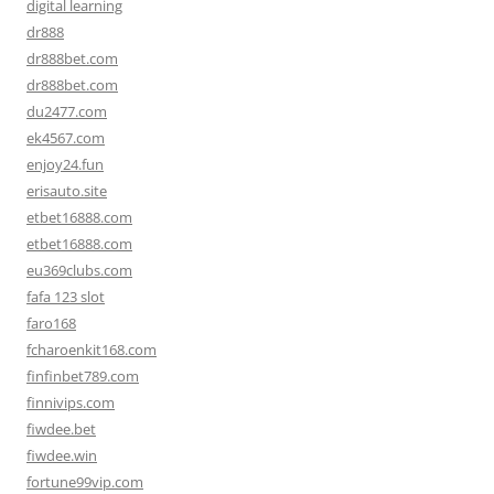
digital learning
dr888
dr888bet.com
dr888bet.com
du2477.com
ek4567.com
enjoy24.fun
erisauto.site
etbet16888.com
etbet16888.com
eu369clubs.com
fafa 123 slot
faro168
fcharoenkit168.com
finfinbet789.com
finnivips.com
fiwdee.bet
fiwdee.win
fortune99vip.com