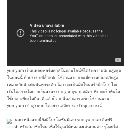
yumyum เป็นแพลตฟอร์มคาสิโนออนไลน์ที่ได้รับความนิยมสูงสุด
ในตอนนี้ ด้วยระบบที่ล้ำสมัย ใช้งานง่าย และมีความปลอดภัยสูง
เหมาะกับนักเดิมพันทุกระดับ ไม่ว่าจะเป็นมือใหม่หรือมือโปร โดย
เริ่มได้อย่างไม่ยากเย็นผ่านระบบ yumyum สมัคร ที่รวดเร็วทันใจ
ใช้เวลาเพียงไม่กี่นาที แล้วก็จากนั้นสามารถเข้าใช้งานผ่าน
yumyum เข้าสู่ระบบ ได้อย่างเสถียร รองรับทุกอุปกรณ์
นอกเหนือจากนี้ยังมีโปรโมชั่นพิเศษ yumyum เครดิตฟรี
สำหรับสมาชิกใหม่ เพื่อให้คุณได้ทดลองเล่นเกมต่างๆโดยไม่