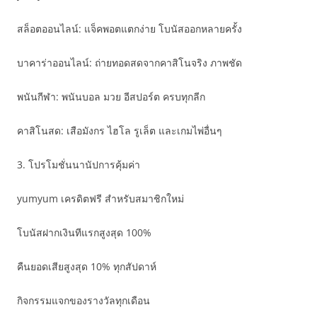
สล็อตออนไลน์: แจ็คพอตแตกง่าย โบนัสออกหลายครั้ง
บาคาร่าออนไลน์: ถ่ายทอดสดจากคาสิโนจริง ภาพชัด
พนันกีฬา: พนันบอล มวย อีสปอร์ต ครบทุกลีก
คาสิโนสด: เสือมังกร ไฮโล รูเล็ต และเกมไพ่อื่นๆ
3. โปรโมชั่นนานัปการคุ้มค่า
yumyum เครดิตฟรี สำหรับสมาชิกใหม่
โบนัสฝากเงินทีแรกสูงสุด 100%
คืนยอดเสียสูงสุด 10% ทุกสัปดาห์
กิจกรรมแจกของรางวัลทุกเดือน