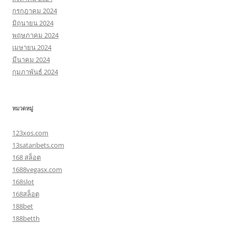
กรกฎาคม 2024
มิถุนายน 2024
พฤษภาคม 2024
เมษายน 2024
มีนาคม 2024
กุมภาพันธ์ 2024
หมวดหมู่
123xos.com
13satanbets.com
168 สล็อต
1688vegasx.com
168slot
168สล็อต
188bet
188betth