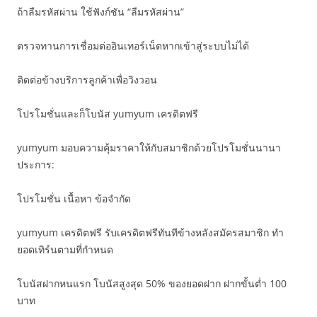
ถ้าลืมรหัสผ่าน ใช้ฟังก์ชัน “ลืมรหัสผ่าน”
ตรวจทานการเชื่อมต่ออินเทอร์เน็ตหากเข้าสู่ระบบไม่ได้
ติดต่อข้างบริการลูกค้าเพื่อวิงวอน
โปรโมชั่นและก็โบนัส yumyum เครดิตฟรี
yumyum มอบความคุ้มราคาให้กับสมาชิกด้วยโปรโมชั่นนานา
ประการ:
โปรโมชั่น เนื้อหา ข้อจำกัด
yumyum เครดิตฟรี รับเครดิตฟรีทันทีข้างหลังสมัครสมาชิก ทำ
ยอดเทิร์นตามที่กำหนด
โบนัสฝากหนแรก โบนัสสูงสุด 50% ของยอดฝาก ฝากขั้นต่ำ 100
บาท