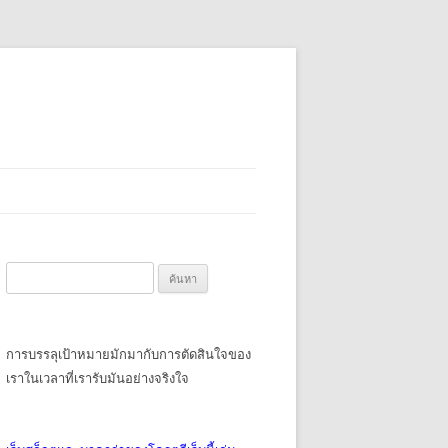
ค้นหา
สำหรับ:
การบรรลุเป้าหมายมักมากับการตัดสินใจของ
เราในเวลาที่เรารับมันอย่างจริงใจ