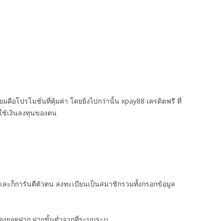
มคือโปรโมชั่นที่คุ้มค่า โดยยิ่งไปกว่านั้น xpay88 เครดิตฟรี ที่
องใช้เงินลงทุนของตน
รและก็การันตีตัวตน ลงทะเบียนเป็นสมาชิกรวมทั้งกรอกข้อมูล
องยอดฝาก ฝากขั้นต่ำจากที่ระบบระบุ