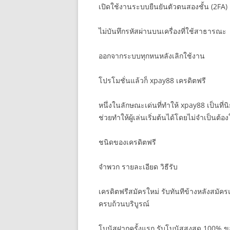
เปิดใช้งานระบบยืนยันตัวตนสองชั้น (2FA)
ไม่บันทึกรหัสผ่านบนเครื่องที่ใช้สาธารณะ
ออกจากระบบทุกหนหลังเลิกใช้งาน
โปรโมชั่นแล้วก็ xpay88 เครดิตฟรี
หนึ่งในลักษณะเด่นที่ทำให้ xpay88 เป็นที่นิย
ช่วยทำให้ผู้เล่นเริ่มต้นได้โดยไม่จำเป็นต้
ชนิดของเครดิตฟรี
จำพวก รายละเอียด วิธีรับ
เครดิตฟรีสมัครใหม่ รับทันทีข้างหลังสมัค
ครบถ้วนบริบูรณ์
โบนัสฝากครั้งแรก รับโบนัสสูงสุด 100% ข