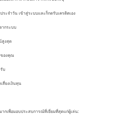
กประจำวัน เข้าสู่ระบบและก็กดรับเครดิตเอง
ติจากระบบ
์สูงสุด
่นของคุณ
รับ
สี่ยงเงินทุน
พื่อมอบประสบการณ์ที่เยี่ยมที่สุดแก่ผู้เล่น: