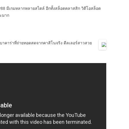
8 มีเกมหลากหลายสไตล์ อีกทั้งสล็อตคลาสสิก วิดีโอสล็อต
อะมาก
มบาคาร่าที่ถ่ายทอดสดจากคาสิโนจริง ดีลเลอร์สาวสวย