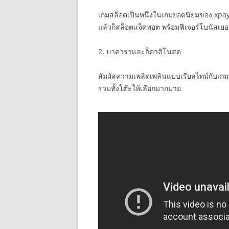
เกมสล็อตเป็นหนึ่งในเกมยอดนิยมของ xpay8
แล้วก็สล็อตแจ็คพอต พร้อมฟีเจอร์โบนัสเย
2. บาคาร่าและก็คาสิโนสด
สัมผัสความเพลิดเพลินแบบเรียลไทม์กับเก
รวมทั้งโต๊ะให้เลือกมากมาย