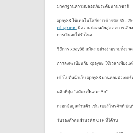
มาตรฐานความปลอดภัยระดับนานาชาติ
xpay88 ใช้เทคโนโลยีการเข้ารหัส SSL 256-
เข้าสู่ระบบ
มีความปลอดภัยสูง ลดการเสี่ยง
การเงินจะไม่รั่วไหล
วิธีการ xpay88 สมัคร อย่างง่ายรวมทั้งรวด
การลงทะเบียนกับ xpay88 ใช้เวลาเพียงแต่ไม
เข้าไปที่หน้าเว็บ xpay88 ผ่านคอมพิวเตอร์ห
คลิกที่ปุ่ม “สมัครเป็นสมาชิก”
กรอกข้อมูลส่วนตัว เช่น เบอร์โทรศัพท์ บั
รับรองตัวตนผ่านรหัส OTP ที่ได้รับ