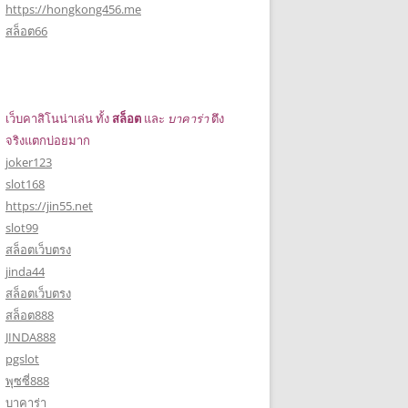
https://hongkong456.me
สล็อต66
เว็บคาสิโนน่าเล่น ทั้ง
สล็อต
และ
บาคาร่า
ตึง
จริงแตกบ่อยมาก
joker123
slot168
https://jin55.net
slot99
สล็อตเว็บตรง
jinda44
สล็อตเว็บตรง
สล็อต888
JINDA888
pgslot
พุซซี่888
บาคาร่า