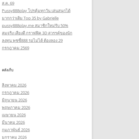
ส.ค. 69
Pussy888play โปรคุ้มทุกวัน เล่นสนุกได้
มากกว่าเดิม Top 35 by Gabrielle
pussy888play.me สมาชิกใหม่รับ 50%
สมจริง เสียงดี กราฟฟิค 3D สวรรค์ของนัก
ลงทุน พุซซี่888 รอไม่ได้ ต้องลอง 29
กรกฎาคม 2569
คลังเก็บ
สิงหาคม 2026
กรกฎาคม 2026
มิถุนายน 2026
พฤษภาคม 2026
เมษายน 2026
มีนาคม 2026
กุมภาพันธ์ 2026
มกราคม 2026