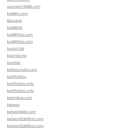
autoslot16888.com
ba88th.com
Baccarat
baj88thb
baj88thbz.com
baj88thbz.com
baslot168
bbp168.me
bestbet
betboxclubs.com
betflixtikto
betflixtikto.info
betflixtikto.info
betm4vip.com
betway
betwin6666.com
betworld369hot.com
betworld369hot.com