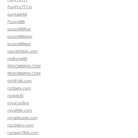
PunPro777.io
puntaek66
Pussy888
pussy888fun
pussy888play
pussy888win
rasri365day.com
redkong89
RENO88WIN.COM
RENO88WIN.COM
rich8188.com
rizzbetx.com
rocket45
royal online
royal99y.com
royaleluxee.com
run24pro.com
runway789s.com