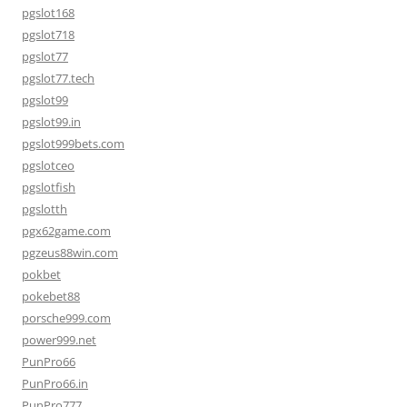
pgslot168
pgslot718
pgslot77
pgslot77.tech
pgslot99
pgslot99.in
pgslot999bets.com
pgslotceo
pgslotfish
pgslotth
pgx62game.com
pgzeus88win.com
pokbet
pokebet88
porsche999.com
power999.net
PunPro66
PunPro66.in
PunPro777