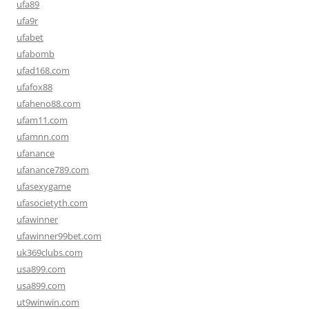
ufa89
ufa9r
ufabet
ufabomb
ufad168.com
ufafox88
ufaheno88.com
ufam11.com
ufamnn.com
ufanance
ufanance789.com
ufasexygame
ufasocietyth.com
ufawinner
ufawinner99bet.com
uk369clubs.com
usa899.com
usa899.com
ut9winwin.com