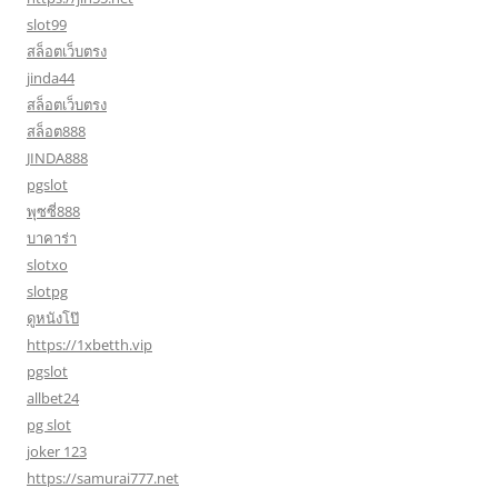
slot99
สล็อตเว็บตรง
jinda44
สล็อตเว็บตรง
สล็อต888
JINDA888
pgslot
พุซซี่888
บาคาร่า
slotxo
slotpg
ดูหนังโป๊
https://1xbetth.vip
pgslot
allbet24
pg slot
joker 123
https://samurai777.net