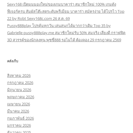
Sexy168 เปิดมุมมองใหม่ของเกมบาคาร่า สมาชิกใหม่ 100% เกมดัง
ฟีเจอร์ครบ สัมผัสโต๊ะสดระดับพรีเมียม บาคาร่า สมัครง่าย ได้โปรไว Top
22 by Robt Sexy168c.com 26 ส.ค. 69
Pussy888play โปรคุ้มทุกวัน เล่นสนุกได้มากกว่าเดิม Top 35 by
Gabrielle pussy888play.me สมาชิกใหม่รับ 50% สมจริง เสียงดี กราฟฟิค
3D สวรรค์ของนักลงทุน พุซซี่888 รอไม่ได้ ต้องลอง 29 กรกฎาคม 2569
คลังเก็บ
สิงหาคม 2026
กรกฎาคม 2026
มิถุนายน 2026
พฤษภาคม 2026
เมษายน 2026
มีนาคม 2026
กุมภาพันธ์ 2026
มกราคม 2026
ธันวาคม 2025