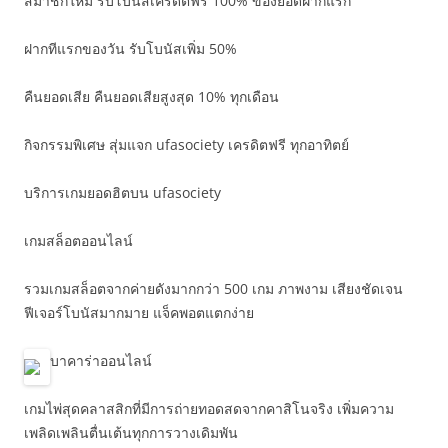
สมาชิกใหม่ รับโบนัสเครดิตฟรี 100% ของยอดฝากแรก
ฝากทีแรกของวัน รับโบนัสเพิ่ม 50%
คืนยอดเสีย คืนยอดเสียสูงสุด 10% ทุกเดือน
กิจกรรมพิเศษ สุ่มแจก ufasociety เครดิตฟรี ทุกอาทิตย์
บริการเกมยอดฮิตบน ufasociety
เกมสล็อตออนไลน์
รวมเกมสล็อตจากค่ายดังมากกว่า 500 เกม ภาพงาม เสียงชัดเจน
ฟีเจอร์โบนัสมากมาย แจ็คพอตแตกง่าย
บาคาร่าออนไลน์
เกมไพ่สุดคลาสสิกที่มีการถ่ายทอดสดจากคาสิโนจริง เพิ่มความ
เพลิดเพลินตื่นเต้นทุกการวางเดิมพัน