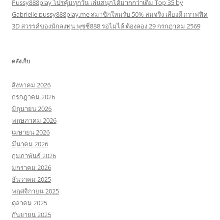
Pussy888play โปรคุ้มทุกวัน เล่นสนุกได้มากกว่าเดิม Top 35 by
Gabrielle pussy888play.me สมาชิกใหม่รับ 50% สมจริง เสียงดี กราฟฟิค
3D สวรรค์ของนักลงทุน พุซซี่888 รอไม่ได้ ต้องลอง 29 กรกฎาคม 2569
คลังเก็บ
สิงหาคม 2026
กรกฎาคม 2026
มิถุนายน 2026
พฤษภาคม 2026
เมษายน 2026
มีนาคม 2026
กุมภาพันธ์ 2026
มกราคม 2026
ธันวาคม 2025
พฤศจิกายน 2025
ตุลาคม 2025
กันยายน 2025