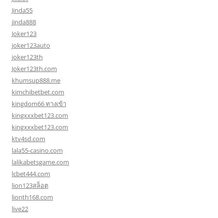
Jinda55
jinda888
Joker123
joker123auto
joker123th
Joker123th.com
khumsup888.me
kimchibetbet.com
kingdom66 ทางเข้า
kingxxxbet123.com
kingxxxbet123.com
ktv4sd.com
lala55-casino.com
lalikabetsgame.com
lcbet444.com
lion123สล็อต
lionth168.com
live22