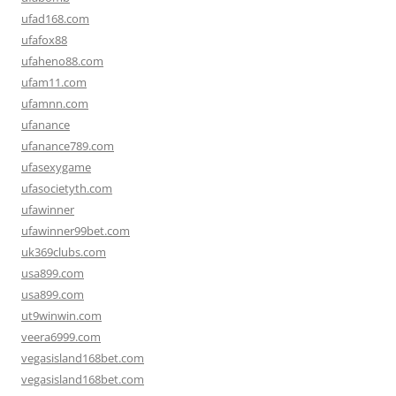
ufad168.com
ufafox88
ufaheno88.com
ufam11.com
ufamnn.com
ufanance
ufanance789.com
ufasexygame
ufasocietyth.com
ufawinner
ufawinner99bet.com
uk369clubs.com
usa899.com
usa899.com
ut9winwin.com
veera6999.com
vegasisland168bet.com
vegasisland168bet.com