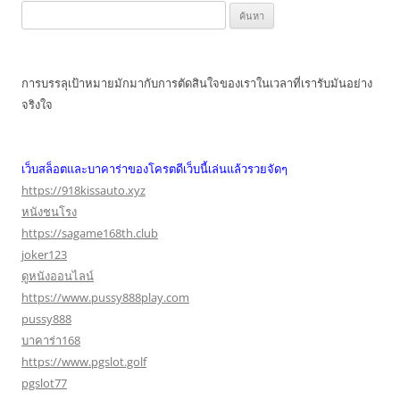
ค้นหา
สำหรับ:
การบรรลุเป้าหมายมักมากับการตัดสินใจของเราในเวลาที่เรารับมันอย่าง
จริงใจ
เว็บสล็อตและบาคาร่าของโครตดีเว็บนี้เล่นแล้วรวยจัดๆ
https://918kissauto.xyz
หนังชนโรง
https://sagame168th.club
joker123
ดูหนังออนไลน์
https://www.pussy888play.com
pussy888
บาคาร่า168
https://www.pgslot.golf
pgslot77