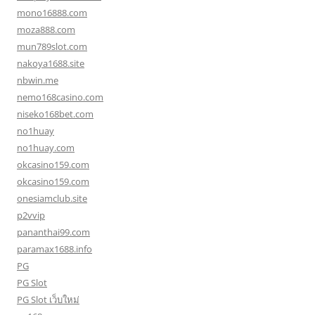
mono16888.com
moza888.com
mun789slot.com
nakoya1688.site
nbwin.me
nemo168casino.com
niseko168bet.com
no1huay
no1huay.com
okcasino159.com
okcasino159.com
onesiamclub.site
p2vvip
pananthai99.com
paramax1688.info
PG
PG Slot
PG Slot เว็บใหม่