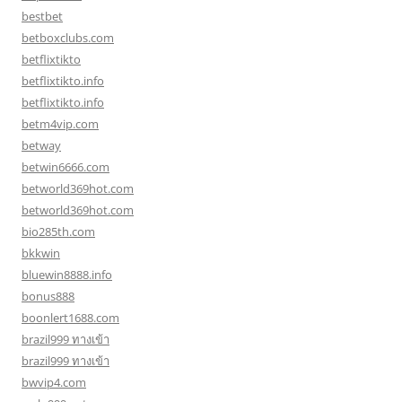
bestbet
betboxclubs.com
betflixtikto
betflixtikto.info
betflixtikto.info
betm4vip.com
betway
betwin6666.com
betworld369hot.com
betworld369hot.com
bio285th.com
bkkwin
bluewin8888.info
bonus888
boonlert1688.com
brazil999 ทางเข้า
brazil999 ทางเข้า
bwvip4.com