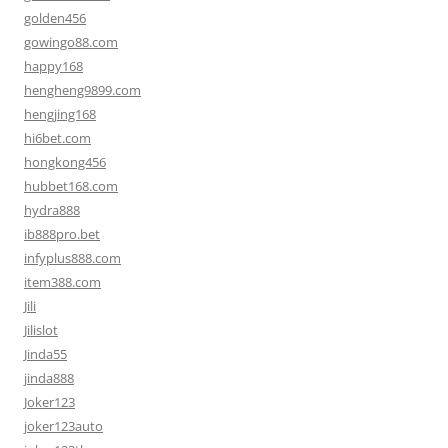
golden456
gowingo88.com
happy168
hengheng9899.com
hengjing168
hi6bet.com
hongkong456
hubbet168.com
hydra888
ib888pro.bet
infyplus888.com
item388.com
Jili
Jilislot
Jinda55
jinda888
Joker123
joker123auto