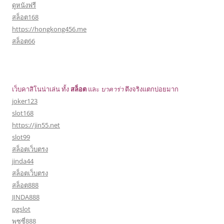
ดูหนังฟรี
สล็อต168
https://hongkong456.me
สล็อต66
เว็บคาสิโนน่าเล่น ทั้ง
สล็อต
และ
บาคาร่า
ตึงจริงแตกบ่อยมาก
joker123
slot168
https://jin55.net
slot99
สล็อตเว็บตรง
jinda44
สล็อตเว็บตรง
สล็อต888
JINDA888
pgslot
พุซซี่888