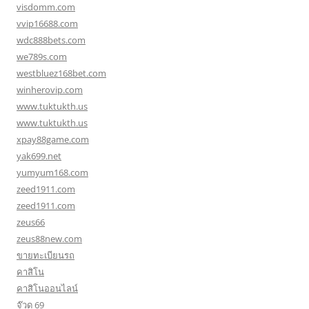
visdomm.com
vvip16688.com
wdc888bets.com
we789s.com
westbluez168bet.com
winherovip.com
www.tuktukth.us
www.tuktukth.us
xpay88game.com
yak699.net
yumyum168.com
zeed1911.com
zeed1911.com
zeus66
zeus88new.com
ขายทะเบียนรถ
คาสิโน
คาสิโนออนไลน์
จ๊วด 69