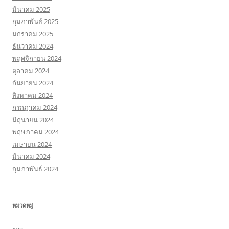
มีนาคม 2025
กุมภาพันธ์ 2025
มกราคม 2025
ธันวาคม 2024
พฤศจิกายน 2024
ตุลาคม 2024
กันยายน 2024
สิงหาคม 2024
กรกฎาคม 2024
มิถุนายน 2024
พฤษภาคม 2024
เมษายน 2024
มีนาคม 2024
กุมภาพันธ์ 2024
หมวดหมู่