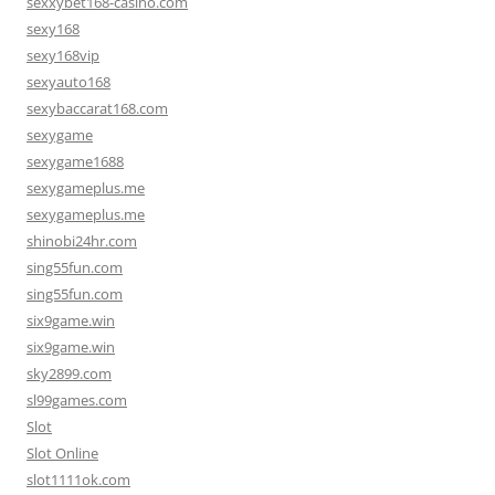
sexxybet168-casino.com
sexy168
sexy168vip
sexyauto168
sexybaccarat168.com
sexygame
sexygame1688
sexygameplus.me
sexygameplus.me
shinobi24hr.com
sing55fun.com
sing55fun.com
six9game.win
six9game.win
sky2899.com
sl99games.com
Slot
Slot Online
slot1111ok.com