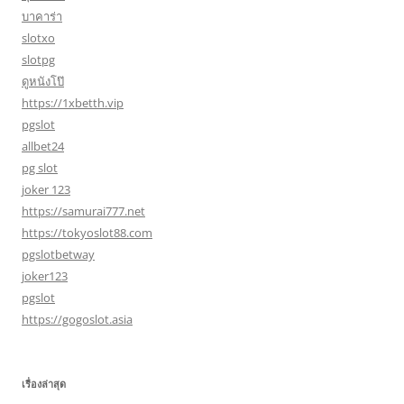
บาคาร่า
slotxo
slotpg
ดูหนังโป๊
https://1xbetth.vip
pgslot
allbet24
pg slot
joker 123
https://samurai777.net
https://tokyoslot88.com
pgslotbetway
joker123
pgslot
https://gogoslot.asia
เรื่องล่าสุด