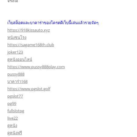
จริงใจ
เว็บสล็อตและบาคาร่าของโครตดีเว็บนี้เล่นแล้วรวยจัดๆ
https://918kissauto.xyz
หนังชนโรง
https://sagame168th.club
joker123
ดูหนังออนไลน์
https://www.pussy888play.com
pussy888
บาคาร่า168
https://www.pgslot.golf
pgslot77
pg99
fullslotpg
live22
ดูหนัง
ดูหนังฟรี