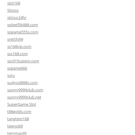
slot168
Slotxo
slotxo24hr
spbetflik888.com
sqgame555s.com
sretthi99
ss168vip.com
ssc168.com
ssc915casino.com
ssgame666
ssru
sudyod888s.com
sunny9999club.com
sunny9999club.net
SuperGame Slot
t88golds.com
tangtem168
teenoi69
temmax69