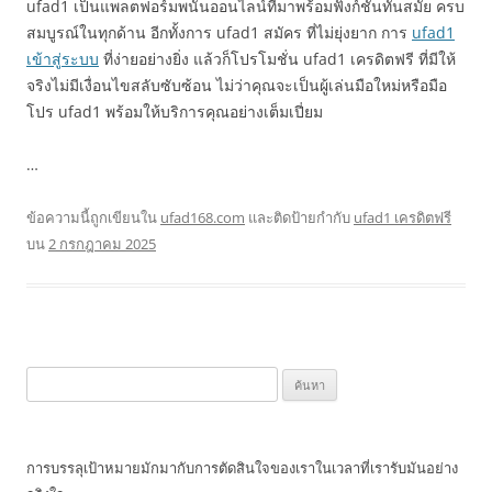
ufad1 เป็นแพลตฟอร์มพนันออนไลน์ที่มาพร้อมฟังก์ชันทันสมัย ครบ
สมบูรณ์ในทุกด้าน อีกทั้งการ ufad1 สมัคร ที่ไม่ยุ่งยาก การ
ufad1
เข้าสู่ระบบ
ที่ง่ายอย่างยิ่ง แล้วก็โปรโมชั่น ufad1 เครดิตฟรี ที่มีให้
จริงไม่มีเงื่อนไขสลับซับซ้อน ไม่ว่าคุณจะเป็นผู้เล่นมือใหม่หรือมือ
โปร ufad1 พร้อมให้บริการคุณอย่างเต็มเปี่ยม
…
ข้อความนี้ถูกเขียนใน
ufad168.com
และติดป้ายกำกับ
ufad1 เครดิตฟรี
บน
2 กรกฎาคม 2025
ค้นหา
สำหรับ:
การบรรลุเป้าหมายมักมากับการตัดสินใจของเราในเวลาที่เรารับมันอย่าง