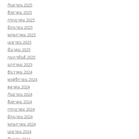
กันยายน 2025
สิงหาคม 2025
กรกฎาคม 2025
มิถุนายน 2025
พฤษภาคม 2025
เมษายน 2025
มีนาคม 2025
กุมภาพันธ์ 2025
มกราคม 2025
ธันวาคม 2024
พฤศจิกายน 2024
ตุลาคม 2024
กันยายน 2024
สิงหาคม 2024
กรกฎาคม 2024
มิถุนายน 2024
พฤษภาคม 2024
เมษายน 2024