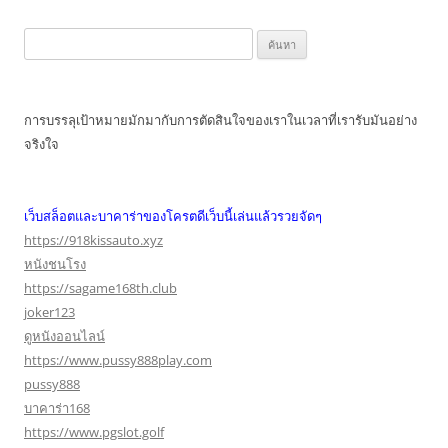
ค้นหา
สำหรับ:
การบรรลุเป้าหมายมักมากับการตัดสินใจของเราในเวลาที่เรารับมันอย่าง
จริงใจ
เว็บสล็อตและบาคาร่าของโครตดีเว็บนี้เล่นแล้วรวยจัดๆ
https://918kissauto.xyz
หนังชนโรง
https://sagame168th.club
joker123
ดูหนังออนไลน์
https://www.pussy888play.com
pussy888
บาคาร่า168
https://www.pgslot.golf