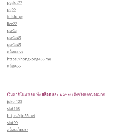
pgslot77
pg99
fullslotpg
live22
ดูหนัง
ดูหนังฟรี
ดูหนังฟรี
สล็อต168
https://hongkong456.me
สล็อต66
เว็บคาสิโนน่าเล่น ทั้ง
สล็อต
และ
บาคาร่า
ตึงจริงแตกบ่อยมาก
joker123
slot168
https://jin55.net
slot99
สล็อตเว็บตรง