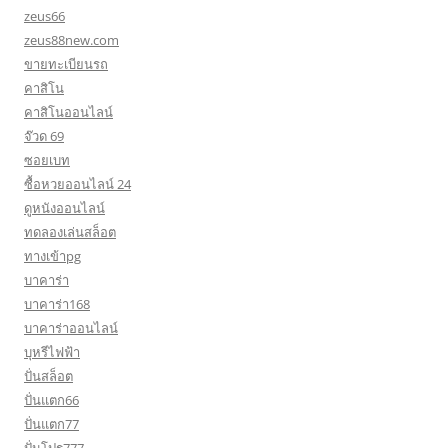
zeus66
zeus88new.com
ขายทะเบียนรถ
คาสิโน
คาสิโนออนไลน์
จ๊วด 69
ซอยเบท
ซื้อหวยออนไลน์ 24
ดูหนังออนไลน์
ทดลองเล่นสล็อต
ทางเข้าpg
บาคาร่า
บาคาร่า168
บาคาร่าออนไลน์
บุหรีไฟฟ้า
ปั่นสล็อต
ปั่นแตก66
ปั่นแตก77