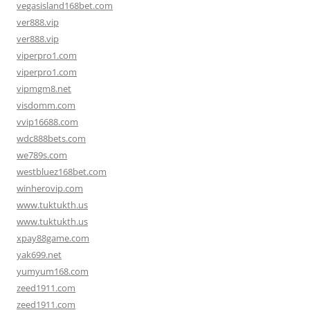
vegasisland168bet.com
ver888.vip
ver888.vip
viperpro1.com
viperpro1.com
vipmgm8.net
visdomm.com
vvip16688.com
wdc888bets.com
we789s.com
westbluez168bet.com
winherovip.com
www.tuktukth.us
www.tuktukth.us
xpay88game.com
yak699.net
yumyum168.com
zeed1911.com
zeed1911.com