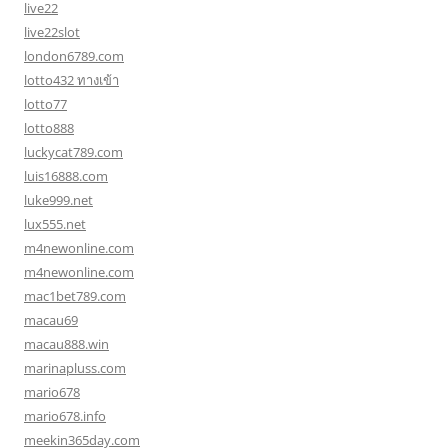
live22
live22slot
london6789.com
lotto432 ทางเข้า
lotto77
lotto888
luckycat789.com
luis16888.com
luke999.net
lux555.net
m4newonline.com
m4newonline.com
mac1bet789.com
macau69
macau888.win
marinapluss.com
mario678
mario678.info
meekin365day.com