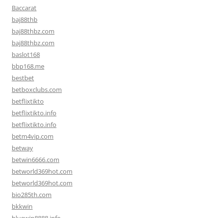
Baccarat
baj88thb
baj88thbz.com
baj88thbz.com
baslot168
bbp168.me
bestbet
betboxclubs.com
betflixtikto
betflixtikto.info
betflixtikto.info
betm4vip.com
betway
betwin6666.com
betworld369hot.com
betworld369hot.com
bio285th.com
bkkwin