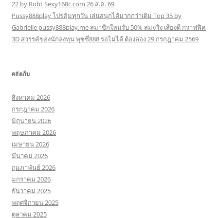
22 by Robt Sexy168c.com 26 ส.ค. 69
Pussy888play โปรคุ้มทุกวัน เล่นสนุกได้มากกว่าเดิม Top 35 by
Gabrielle pussy888play.me สมาชิกใหม่รับ 50% สมจริง เสียงดี กราฟฟิค
3D สวรรค์ของนักลงทุน พุซซี่888 รอไม่ได้ ต้องลอง 29 กรกฎาคม 2569
คลังเก็บ
สิงหาคม 2026
กรกฎาคม 2026
มิถุนายน 2026
พฤษภาคม 2026
เมษายน 2026
มีนาคม 2026
กุมภาพันธ์ 2026
มกราคม 2026
ธันวาคม 2025
พฤศจิกายน 2025
ตุลาคม 2025