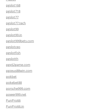
pgslot168
pgslot718
pgslot77
pgslot77.tech
pgslot99
pgslot99.in
pgslot999bets.com
pgslotceo
pgslotfish
pgslotth
pgx62game.com
pgzeus88win.com
pokbet
pokebet88
porsche999.com
power999.net
PunPro66
PunPro66.in