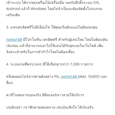
เข้าระบบ ได้จากทุกเครื่องไม้เครื่องมือ รองรับอีกทั้งระบบ iOS,
Android แล้วก็ Windows โดยไม่จำเป็นจะต้องจัดตั้งโปรแกรม
เสริมเติม
3. แจกเครดิตฟรีไม่มีเงื่อนไข ให้คุณเริ่มต้นแบบไม่ต้องลงทุน
nemo168
มีโปรโมชั่น เครดิตฟรี สำหรับผู้เล่นใหม่ โดยไม่ต้องเติม
เงินก่อน แล้วก็สามารถเอาไปใช้เล่นได้กับทุกเกมในเว็บไซต์ เพิ่ม
จังหวะสำหรับในการทำกำไรโดยไม่ต้องเสี่ยง
4. ระบบเกมที่ครบวงจร มีให้เลือกมากกว่า 1,000 รายการ
สล็อตออนไลน์จากค่ายดังอย่าง PG,
nemo168
Joker, SlotXO และ
อื่นๆ
คาสิโนสดจากบ่อนจริง มีดีลเลอร์สาวสวยให้บริการ
เกมยิงปลา กราฟิกสวยสดงดงาม เล่นบันเทิงใจ ได้เงินจริง