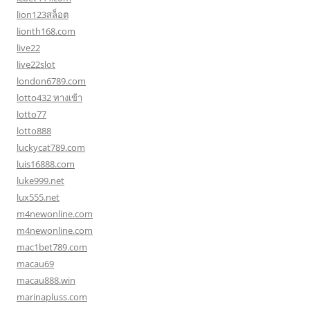
lion123สล็อต
lionth168.com
live22
live22slot
london6789.com
lotto432 ทางเข้า
lotto77
lotto888
luckycat789.com
luis16888.com
luke999.net
lux555.net
m4newonline.com
m4newonline.com
mac1bet789.com
macau69
macau888.win
marinapluss.com