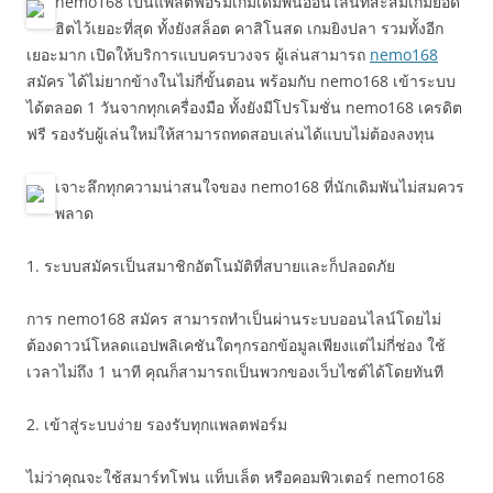
nemo168 เป็นแพลตฟอร์มเกมเดิมพันออนไลน์ที่สะสมเกมยอด
ฮิตไว้เยอะที่สุด ทั้งยังสล็อต คาสิโนสด เกมยิงปลา รวมทั้งอีก
เยอะมาก เปิดให้บริการแบบครบวงจร ผู้เล่นสามารถ
nemo168
สมัคร ได้ไม่ยากข้างในไม่กี่ขั้นตอน พร้อมกับ nemo168 เข้าระบบ
ได้ตลอด 1 วันจากทุกเครื่องมือ ทั้งยังมีโปรโมชั่น nemo168 เครดิต
ฟรี รองรับผู้เล่นใหม่ให้สามารถทดสอบเล่นได้แบบไม่ต้องลงทุน
เจาะลึกทุกความน่าสนใจของ nemo168 ที่นักเดิมพันไม่สมควร
พลาด
1. ระบบสมัครเป็นสมาชิกอัตโนมัติที่สบายและก็ปลอดภัย
การ nemo168 สมัคร สามารถทำเป็นผ่านระบบออนไลน์โดยไม่
ต้องดาวน์โหลดแอปพลิเคชันใดๆกรอกข้อมูลเพียงแต่ไม่กี่ช่อง ใช้
เวลาไม่ถึง 1 นาที คุณก็สามารถเป็นพวกของเว็บไซต์ได้โดยทันที
2. เข้าสู่ระบบง่าย รองรับทุกแพลตฟอร์ม
ไม่ว่าคุณจะใช้สมาร์ทโฟน แท็บเล็ต หรือคอมพิวเตอร์ nemo168