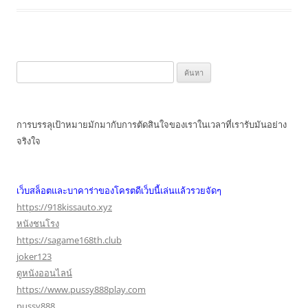
ค้นหา
สำหรับ:
การบรรลุเป้าหมายมักมากับการตัดสินใจของเราในเวลาที่เรารับมันอย่าง
จริงใจ
เว็บสล็อตและบาคาร่าของโครตดีเว็บนี้เล่นแล้วรวยจัดๆ
https://918kissauto.xyz
หนังชนโรง
https://sagame168th.club
joker123
ดูหนังออนไลน์
https://www.pussy888play.com
pussy888