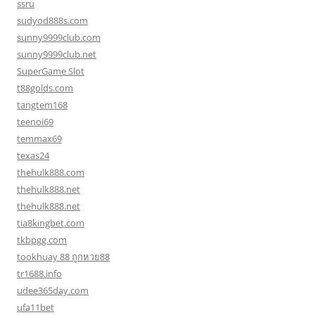
ssru
sudyod888s.com
sunny9999club.com
sunny9999club.net
SuperGame Slot
t88golds.com
tangtem168
teenoi69
temmax69
texas24
thehulk888.com
thehulk888.net
thehulk888.net
tia8kingbet.com
tkbpgg.com
tookhuay 88 ถูกหวย88
tr1688.info
udee365day.com
ufa11bet