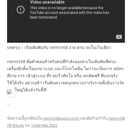
บทสรุป – เริ่มเดิมพันกับ nemo168 ง่าย ครบ จบในเว็บเดียว
nemo168 คือคำตอบสำหรับคนที่กำลังมองหาเว็บเดิมพันที่ครบ
เครื่องอีกทั้งเรื่องเกม ระบบ และก็โปรโมชั่น ไม่ว่าจะเป็นการ สมัคร
ที่ง่าย การ เข้าสู่ระบบ ที่รวดเร็วทันใจ หรือ เครดิตฟรี ที่แจกจริง
ใช้ได้จริง อย่ารอช้า เริ่มต้นความสนุกสนานร่าเริงรวมทั้งลุ้นรางวัล
ใหญ่ได้แล้ววันนี้ที่
…
ข้อความนี้ถูกเขียนใน
nemo168casino.com
และติดป้ายกำกับ
nemo168
เข้าสู่ระบบ
บน
14 ตุลาคม 2025