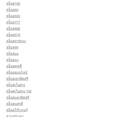
สล็อต168
สล็อต66
สล็อต666
สล็อต777
สล็อต888
สล็อต918
สล็อต918kiss
สล็อต99
สล็อตpg
สล็อตxo
สล็อตพุซซี่
สล็อตออนไลน์
สล็อตเครดิตฟรี
สล็อตเว็บตรง
สล็อตเว็บตรง 168
สล็อตเเครดิตฟรี
สล็อตแตกดี
สล็อตโจ๊กเกอร์
สวนสุนันทา