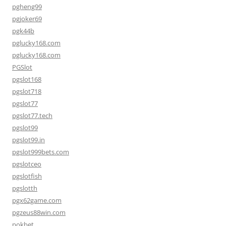
pgheng99
pgjoker69
pgk44b
pglucky168.com
pglucky168.com
PGSlot
pgslot168
pgslot718
pgslot77
pgslot77.tech
pgslot99
pgslot99.in
pgslot999bets.com
pgslotceo
pgslotfish
pgslotth
pgx62game.com
pgzeus88win.com
pokbet