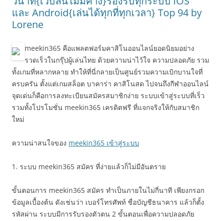
วินาที{เว็บลื่นไม่มีค้าง}รองรับทุกระบบ IOS
และ Android{เล่นได้ทุกที่ทุกเวลา} Top 94 by
Lorene
meekin365 คือแพลตฟอร์มคาสิโนออนไลน์ยอดนิยมอย่าง
รวดเร็วในกรุ๊ปผู้เล่นไทย ด้วยความน่าไว้ใจ ความปลอดภัย รวม
ทั้งเกมที่หลากหลาย ทำให้ที่นี่กลายเป็นศูนย์รวมความเบิกบานใจที่
ครบครัน ตั้งแต่เกมสล็อต บาคาร่า คาสิโนสด ไปจนถึงกีฬาออนไลน์
จุดเด่นก็คือการลงทะเบียนสมัครสมาชิกง่าย ระบบเข้าสู่ระบบที่เร็ว
รวมทั้งโปรโมชั่น meekin365 เครดิตฟรี ที่แจกจริงให้กับสมาชิก
ใหม่
ความน่าสนใจของ
meekin365 เข้าสู่ระบบ
1. ระบบ meekin365 สมัคร ที่ง่ายแล้วก็ไม่มีอันตราย
ขั้นตอนการ meekin365 สมัคร ทำเป็นภายในไม่กี่นาที เพียงกรอก
ข้อมูลเบื้องต้น ดังเช่นว่า เบอร์โทรศัพท์ ชื่อบัญชีธนาคาร แล้วก็ตั้ง
รหัสผ่าน ระบบมีการรับรองตัวตน 2 ขั้นตอนเพื่อความปลอดภัย