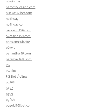
nbwin.me
nemo168casino.com
niseko168bet.com
no1huay
no1huay.com
okcasino159.com
okcasino159.com
onesiamclub.site
p2vvip
pananthai99.com
paramax1688.info
PG
PG Slot
PG Slot เว็บใหม่
pg168
pg77
pg99
pgfish
pggold168bet.com