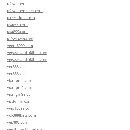
ufawinner
ufawinner99bet.com
uk369clubs.com
usa899.com
usa899.com
ut9winwin.com
veera6999.com
vegasisland168bet.com
vegasisland168bet.com
ver888.vip
ver888.vip
viperpro1.com
viperpro1.com
vipmgm8.net
visdomm.com
vvip16688.com
wdc888bets.com
we789s.com
westbluez168bet.com