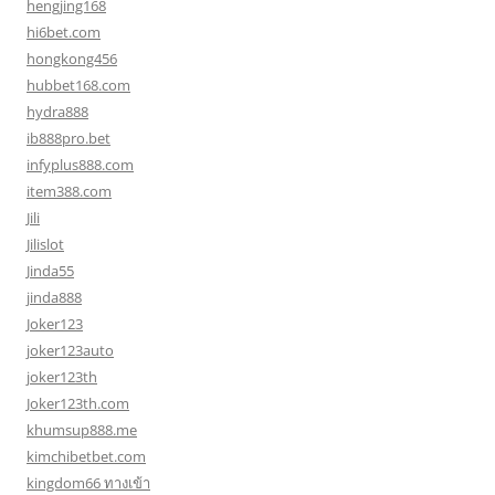
hengjing168
hi6bet.com
hongkong456
hubbet168.com
hydra888
ib888pro.bet
infyplus888.com
item388.com
Jili
Jilislot
Jinda55
jinda888
Joker123
joker123auto
joker123th
Joker123th.com
khumsup888.me
kimchibetbet.com
kingdom66 ทางเข้า