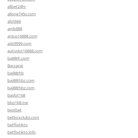
allbet24hr
allone745s.com
alot666
amb888
argus16888.com
asb9999.com
autoslot16888.com
ba88th.com
Baccarat
baj88thb
baj88thbz.com
baj88thbz.com
baslot168
bbp168.me
bestbet
betboxclubs.com
betflixtikto
betflixtikto.info