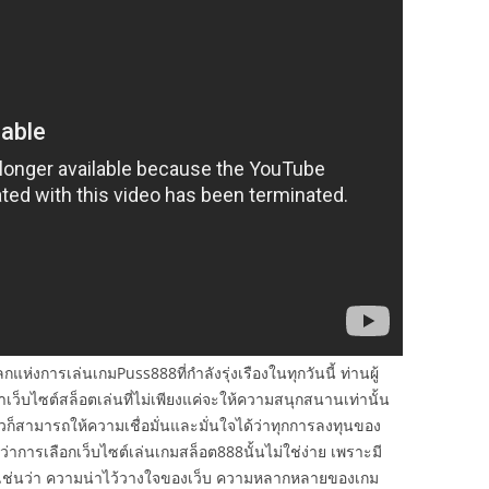
ลกแห่งการเล่นเกมPuss888ที่กำลังรุ่งเรืองในทุกวันนี้ ท่านผู้
ว็บไซต์สล็อตเล่นที่ไม่เพียงแค่จะให้ความสนุกสนานเท่านั้น
้วก็สามารถให้ความเชื่อมั่นและมั่นใจได้ว่าทุกการลงทุนของ
ดีว่าการเลือกเว็บไซต์เล่นเกมสล็อต888นั้นไม่ใช่ง่าย เพราะมี
ดังเช่นว่า ความน่าไว้วางใจของเว็บ ความหลากหลายของเกม