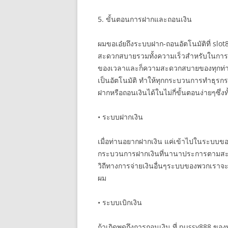
5. ขั้นตอนการฝากและถอนเงิน
ผมขอเอ๋ยถึงระบบฝาก-ถอนอัตโนมัติที่ slot
สะดวกสบายรวมทั้งความเร็วสำหรับในการทำธ
ของเวลาและก็ความสะดวกสบายของทุกท่าน
เป็นอัตโนมัติ ทำให้ทุกกระบวนการทำธุรกร
ฝากหรือถอนเงินได้ในไม่กี่ขั้นตอนง่ายๆซึ่ง
• ระบบฝากเงิน
เมื่อท่านอยากฝากเงิน แค่เข้าไปในระบบขอ
กระบวนการฝากเงินที่นานาประการตามสะดว
วิถีทางการจ่ายเงินอื่นๆระบบของพวกเราจะ
ผม
• ระบบเบิกเงิน
ถ้าเกิดพูดถึงการถอนเงิน ที่ pussy888 ของ