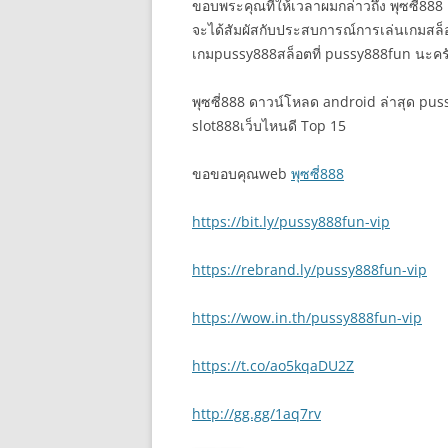
ขอบพระคุณที่ให้เวลาผมกล่าวถึง พุซซี่888
จะได้สัมผัสกับประสบการณ์การเล่นเกมสล็อต
เกมpussy888สล็อตที่ pussy888fun นะคร
พุซซี่888 ดาวน์โหลด android ล่าสุด pu
slot888เว็บไหนดี Top 15
ขอขอบคุณweb
พุซซี่888
https://bit.ly/pussy888fun-vip
https://rebrand.ly/pussy888fun-vip
https://wow.in.th/pussy888fun-vip
https://t.co/ao5kqaDU2Z
http://gg.gg/1aq7rv