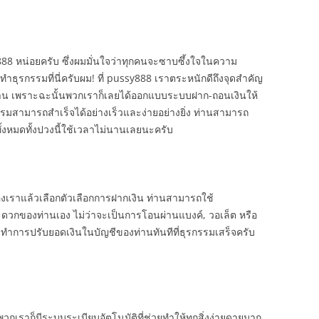
888 หน่อยครับ ซึ่งผมมั่นใจว่าทุกคนจะซาบซึ้งใจในความ
ุรกรรมที่นี่ครับผม! ที่ pussy888 เราตระหนักดีถึงจุดสำคัญ
 เพราะฉะนั้นพวกเราก็เลยได้ออกแบบระบบฝาก-ถอนเงินให้
รมสามารถสำเร็จได้อย่างเร็วและง่ายอย่างยิ่ง ท่านสามารถ
ทั้งหมดทั้งปวงนี้ใช้เวลาไม่นานเลยนะครับ
งเราแล้วเลือกตัวเลือกการฝากเงิน ท่านสามารถใช้
กของท่านเอง ไม่ว่าจะเป็นการโอนผ่านแบงค์, วอเล็ต หรือ
ทำการปรับยอดเงินในบัญชีของท่านทันทีที่ธุรกรรมเสร็จครับ
พวกเราก็มีระบบระเบียบอัตโนมัติที่ช่วยทำให้ทุกสิ่งง่ายดายมาก