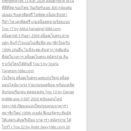
Hengjing168 13 ส.ค. 2026 สล็อต168 คาสิโน
ที่ดีที่สุด ของไทย วันเกิดรับเลย 300 กล่องสุ่ม
เฮงเฮง รับเครดิตฟรี ไลฟ์สด สล็อต ยิงปลา
กีฬา ไพ่ เครดิตฟรี เกมสล็อตหลายร้อยแบบ
Top 17 by Mitzi hengjing168d.com
สล็อต168 3 กันยา 2569 สล็อตเว็บตรง สาย
แตก ลุ้นกำไรแบบไม่เสียฟีล สมาชิกใหม่รับ
100% เล่นลื่น ไม่มีสะดุด คุ้มค่าการเดิมพัน
ที่สุดในวงการ สล็อตเว็บตรง สมัครง่าย ลุ้น
รางวัลใหญ่ได้ทันที Top 5 by Starla
Tangtem168e.com
เว็บใหญ่ สล็อตเว็บตรง websiteใหญ่ สล็อต
ออนไลน์มาแรง รวมเกมยอดนิยม พร้อมเคล็ด
ลับก่อนเริ่มเล่น ทดลองเล่น Top 13 by Danae
Jin888.asia 3 SEP 2026 พนันออนไลน์
Sexy168 เปิดมุมมองใหม่ของเกมบาคาร่า
สมาชิกใหม่ 100% เกมดัง ฟีเจอร์ครบ สัมผัส
โต๊ะสดระดับพรีเมียม บาคาร่า สมัครง่าย ได้
โปรไว Top 22 by Robt Sexy168c.com 26