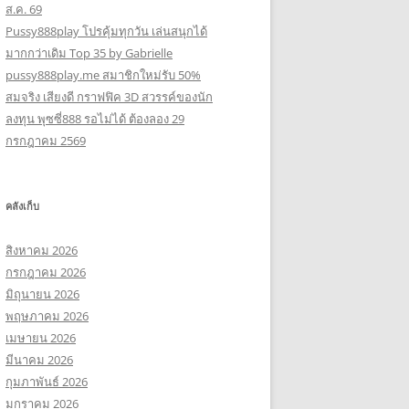
ส.ค. 69
Pussy888play โปรคุ้มทุกวัน เล่นสนุกได้
มากกว่าเดิม Top 35 by Gabrielle
pussy888play.me สมาชิกใหม่รับ 50%
สมจริง เสียงดี กราฟฟิค 3D สวรรค์ของนัก
ลงทุน พุซซี่888 รอไม่ได้ ต้องลอง 29
กรกฎาคม 2569
คลังเก็บ
สิงหาคม 2026
กรกฎาคม 2026
มิถุนายน 2026
พฤษภาคม 2026
เมษายน 2026
มีนาคม 2026
กุมภาพันธ์ 2026
มกราคม 2026