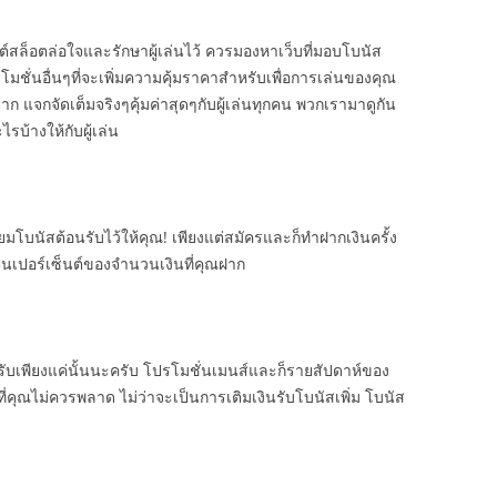
ต์สล็อตล่อใจและรักษาผู้เล่นไว้ ควรมองหาเว็บที่มอบโบนัส
มชั่นอื่นๆที่จะเพิ่มความคุ้มราคาสำหรับเพื่อการเล่นของคุณ
แจกจัดเต็มจริงๆคุ้มค่าสุดๆกับผู้เล่นทุกคน พวกเรามาดูกัน
รบ้างให้กับผู้เล่น
มโบนัสต้อนรับไว้ให้คุณ! เพียงแต่สมัครและก็ทำฝากเงินครั้ง
ป็นเปอร์เซ็นต์ของจำนวนเงินที่คุณฝาก
นรับเพียงแค่นั้นนะครับ โปรโมชั่นเมนส์และก็รายสัปดาห์ของ
ที่คุณไม่ควรพลาด ไม่ว่าจะเป็นการเติมเงินรับโบนัสเพิ่ม โบนัส