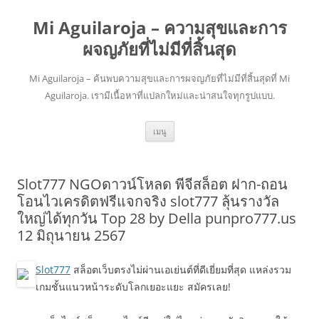
Mi Aguilaroja – ความสุขและการ
ผจญภัยที่ไม่มีที่สิ้นสุด
Mi Aguilaroja – ค้นพบความสุขและการผจญภัยที่ไม่มีที่สิ้นสุดที่ Mi
Aguilaroja. เรามีเนื้อหาที่แปลกใหม่และน่าสนใจทุกรูปแบบ.
ข้าม
เมนู
ไป
ยัง
เนื้อหา
Slot777 NGOดาวน์โหลด พีจีสล็อต ฝาก-ถอน
โอนไวเครดิตฟรีแจกจริง slot777 ลุ้นรางวัล
ใหญ่ได้ทุกวัน Top 28 by Della punpro777.us
12 มิถุนายน 2567
Slot777
สล็อตเว็บตรงไม่ผ่านเอเย่นต์ที่ดีเยี่ยมที่สุด แหล่งรวม
เกมชั้นแนวหน้าระดับโลกเยอะแยะ สมัครเลย!