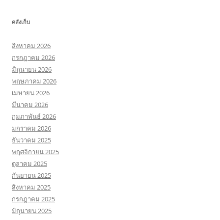
คลังเก็บ
สิงหาคม 2026
กรกฎาคม 2026
มิถุนายน 2026
พฤษภาคม 2026
เมษายน 2026
มีนาคม 2026
กุมภาพันธ์ 2026
มกราคม 2026
ธันวาคม 2025
พฤศจิกายน 2025
ตุลาคม 2025
กันยายน 2025
สิงหาคม 2025
กรกฎาคม 2025
มิถุนายน 2025