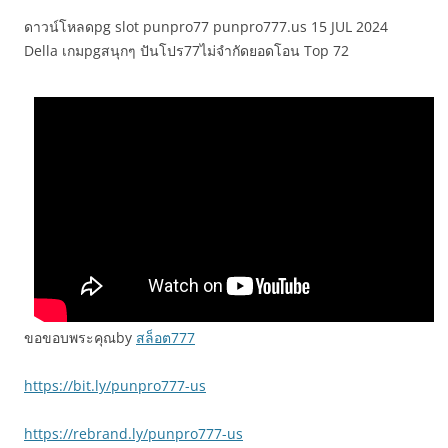
ดาวน์โหลดpg slot punpro77 punpro777.us 15 JUL 2024
Della เกมpgสนุกๆ ปันโปร77ไม่จำกัดยอดโอน Top 72
ขอขอบพระคุณby
สล็อต777
https://bit.ly/punpro777-us
https://rebrand.ly/punpro777-us