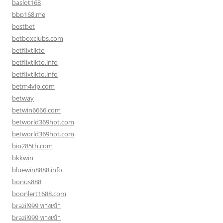
baslot168
bbp168.me
bestbet
betboxclubs.com
betflixtikto
betflixtikto.info
betflixtikto.info
betm4vip.com
betway
betwin6666.com
betworld369hot.com
betworld369hot.com
bio285th.com
bkkwin
bluewin8888.info
bonus888
boonlert1688.com
brazil999 ทางเข้า
brazil999 ทางเข้า