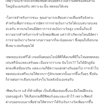
เหตุว่ามันเข้าถึงแจ็กเพียงพอตได้บ่อยครั้งในความคิดของคนส่วน
ใหญ่นั่นเองขอรับ เพราะฉะนั้น ทดลองได้เลย
•โอกาสสำหรับการชนะ คุณสามารถเทียบความเสี่ยงหรือจังหวะ
สำหรับเพื่อการชนะจากอัตราการจ่ายเงินรางวัลได้แบบสบายๆเลย
ล่ะครับ หากเกมไหนมีอัตราการจ่ายเงินรางวัลสูง เกมนั้นก็จะมี
ความยากสำหรับการเข้าแจ็กพอเพียงต แต่ว่าถ้าเกิดเกมไหนมีอัตรา
การจ่ายเงินรางวัลกลางๆความยากก็จะน้อยลงมา ซึ่งคุณก็เลือกเกม
ที่เหมาะสมกับคุณได้
•ทดสอบเล่นฟรีได้ เกมสล็อตออนไลน์ที่ดีก็คือเกมที่มีในโหมดทดสอบ
เล่นฟรีนั่นแหละครับผม เนื่องจากว่าเกม ปันโปร77 ไม่ได้มีกฎข้อ
ตกลงที่เสมือนๆกัน แต่ละเกมก็มีความแตกต่างกันออกไป การเข้าไป
ทดสอบเล่นฟรีจะก่อให้พวกเรารู้จักเกมพวกนั้นมากขึ้นเรื่อยๆ ซึ่งมัน
ก็ง่ายต่อการเลือกเกมจริงๆในวันหลังนั่นเองขอรับ
•ฟีพบร์มาก แล้วก็ท้ายที่สุด เป็นสิ่งที่ผมชอบชี้แนะมือใหม่ฝึกเล่น
บ่อยๆอยู่แล้ว ให้เลือกเกมที่มีฟีพบร์เยอะแยะเข้าไว้ เพราะฟีพบร์
ต่างๆออกแบบมาเพื่อช่วยให้พวกเราได้รับเงินรางวัลเพิ่มมากขึ้น