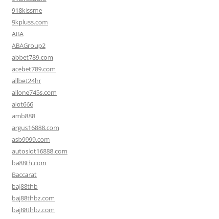
918kissme
9kpluss.com
ABA
ABAGroup2
abbet789.com
acebet789.com
allbet24hr
allone745s.com
alot666
amb888
argus16888.com
asb9999.com
autoslot16888.com
ba88th.com
Baccarat
baj88thb
baj88thbz.com
baj88thbz.com