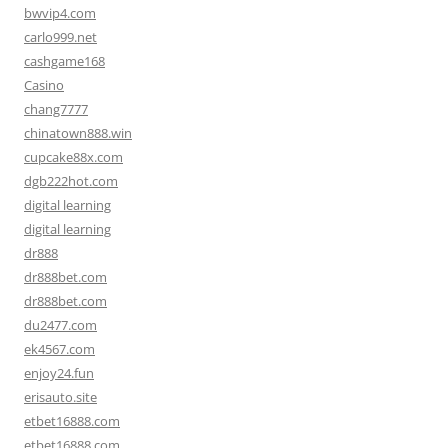
bwvip4.com
carlo999.net
cashgame168
Casino
chang7777
chinatown888.win
cupcake88x.com
dgb222hot.com
digital learning
digital learning
dr888
dr888bet.com
dr888bet.com
du2477.com
ek4567.com
enjoy24.fun
erisauto.site
etbet16888.com
etbet16888.com