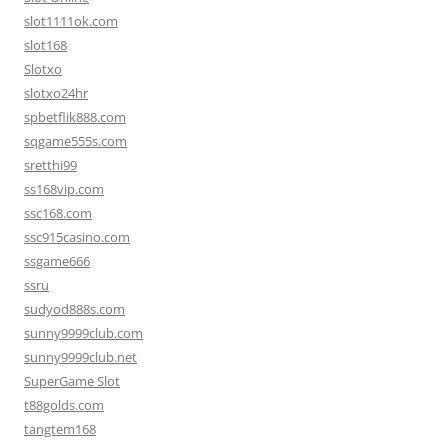
slot1111ok.com
slot168
Slotxo
slotxo24hr
spbetflik888.com
sqgame555s.com
sretthi99
ss168vip.com
ssc168.com
ssc915casino.com
ssgame666
ssru
sudyod888s.com
sunny9999club.com
sunny9999club.net
SuperGame Slot
t88golds.com
tangtem168