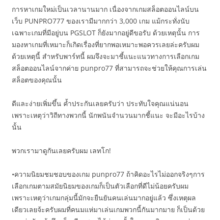
การหาเกมใหม่เป็นเวลานานมาก เนื่องจากเกมสล็อตออนไลน์บน
เว็บ PUNPRO777 ของเรามีมากกว่า 3,000 เกม แม้กระทั่งนับ
เฉพาะเกมที่มีอยู่บน PGSLOT ก็ยังมากอยู่ดีขอรับ ด้วยเหตุนั้น การ
มองหาเกมที่เหมาะก็เกิดเรื่องที่ยากพอเหมาะพอควรเลยล่ะครับผม
ด้วยเหตุนี้ สำหรับพาร์ทนี้ ผมจึงจะมาชี้แนะแนวทางการเลือกเกม
สล็อตออนไลน์จากค่าย punpro77 ที่สามารถจะช่วยให้คุณการเล่น
สล็อตของคุณนั้น
ดีและง่ายเพิ่มขึ้น ค้ำประกันเลยครับว่า ประทับใจคุณแน่นอน
เพราะเหตุว่าวิถีทางพวกนี้ นักพนันจำนวนมากชี้แนะ จะมีอะไรบ้าง
นั้น
พวกเรามาดูกันเลยครับผม เลทโก!
•ความนิยมชมชอบของเกม punpro77 ถ้าคิดอะไรไม่ออกจริงๆการ
เลือกเกมตามสมัยนิยมของเกมก็เป็นตัวเลือกที่ดีไม่น้อยครับผม
เพราะเหตุว่าเกมกลุ่มนี้มักจะยืนยันคนเล่นมากอยู่แล้ว ซึ่งเหตุผล
เดียวเลยจ้ะครับผมที่คนมแห่มาเล่นเกมพวกนี้กันมากมาย ก็เป็นด้วย