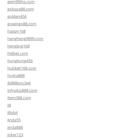
gem99ths.com
gobaza88.com
golden456
gowingo88.com
happy168
hengheng9899.com
hengjing168
hi6bet.com
hongkong456
hubbet168.com
hydra888
ib888pro.bet
infyplus888.com
item388.com
Jili
Jilislot
Jinda55
jinda888
Joker123