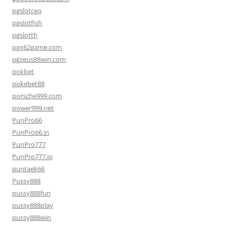
pgslotceo
pgslotfish
pgslotth
pgx62game.com
pgzeus88win.com
pokbet
pokebet88
porsche999.com
power999.net
PunPro66
PunPro66.in
PunPro777
PunPro777.io
puntaek66
Pussy888
pussy888fun
pussy888play
pussy888win