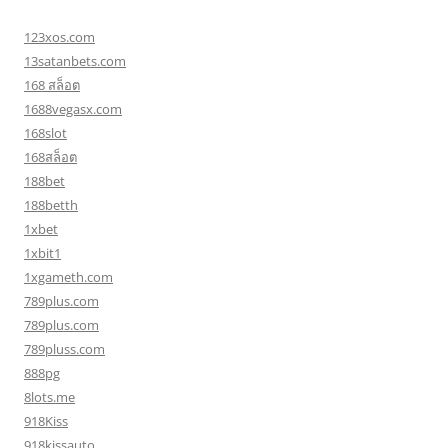
123xos.com
13satanbets.com
168 สล็อต
1688vegasx.com
168slot
168สล็อต
188bet
188betth
1xbet
1xbit1
1xgameth.com
789plus.com
789plus.com
789pluss.com
888pg
8lots.me
918Kiss
918kissauto