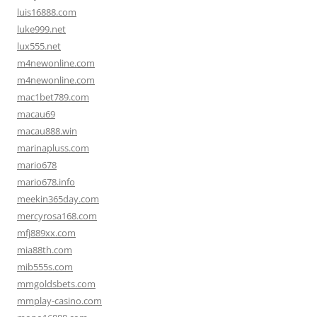
luis16888.com
luke999.net
lux555.net
m4newonline.com
m4newonline.com
mac1bet789.com
macau69
macau888.win
marinapluss.com
mario678
mario678.info
meekin365day.com
mercyrosa168.com
mfj889xx.com
mia88th.com
mib555s.com
mmgoldsbets.com
mmplay-casino.com