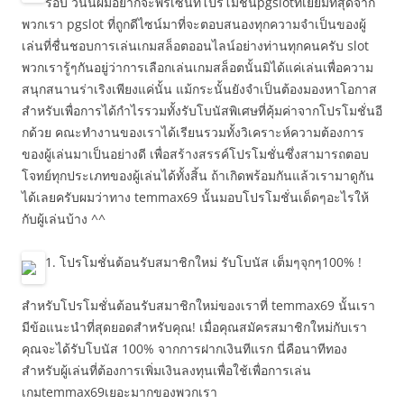
รอบ วันนี้ผมอยากจะพรีเซ็นท์โปรโมชั่นpgslotที่เยี่ยมที่สุดจาก
พวกเรา pgslot ที่ถูกดีไซน์มาที่จะตอบสนองทุกความจำเป็นของผู้
เล่นที่ชื่นชอบการเล่นเกมสล็อตออนไลน์อย่างท่านทุกคนครับ slot
พวกเรารู้ๆกันอยู่ว่าการเลือกเล่นเกมสล็อตนั้นมิได้แค่เล่นเพื่อความ
สนุกสนานร่าเริงเพียงแค่นั้น แม้กระนั้นยังจำเป็นต้องมองหาโอกาส
สำหรับเพื่อการได้กำไรรวมทั้งรับโบนัสพิเศษที่คุ้มค่าจากโปรโมชั่นอี
กด้วย คณะทำงานของเราได้เรียนรวมทั้งวิเคราะห์ความต้องการ
ของผู้เล่นมาเป็นอย่างดี เพื่อสร้างสรรค์โปรโมชั่นซึ่งสามารถตอบ
โจทย์ทุกประเภทของผู้เล่นได้ทั้งสิ้น ถ้าเกิดพร้อมกันแล้วเรามาดูกัน
ได้เลยครับผมว่าทาง temmax69 นั้นมอบโปรโมชั่นเด็ดๆอะไรให้
กับผู้เล่นบ้าง ^^
1. โปรโมชั่นต้อนรับสมาชิกใหม่ รับโบนัส เต็มๆจุกๆ100% !
สำหรับโปรโมชั่นต้อนรับสมาชิกใหม่ของเราที่ temmax69 นั้นเรา
มีข้อแนะนำที่สุดยอดสำหรับคุณ! เมื่อคุณสมัครสมาชิกใหม่กับเรา
คุณจะได้รับโบนัส 100% จากการฝากเงินทีแรก นี่คือนาทีทอง
สำหรับผู้เล่นที่ต้องการเพิ่มเงินลงทุนเพื่อใช้เพื่อการเล่น
เกมtemmax69เยอะมากของพวกเรา