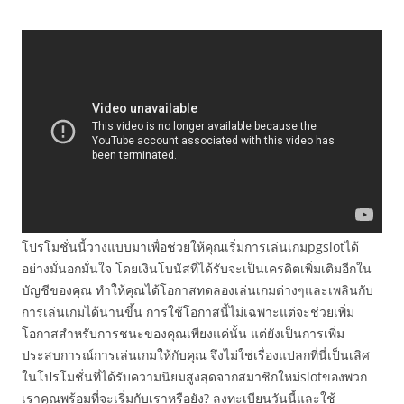
โปรโมชั่นนี้วางแบบมาเพื่อช่วยให้คุณเริ่มการเล่นเกมpgslotได้
อย่างมั่นอกมั่นใจ โดยเงินโบนัสที่ได้รับจะเป็นเครดิตเพิ่มเติมอีกใน
บัญชีของคุณ ทำให้คุณได้โอกาสทดลองเล่นเกมต่างๆและเพลินกับ
การเล่นเกมได้นานขึ้น การใช้โอกาสนี้ไม่เฉพาะแต่จะช่วยเพิ่ม
โอกาสสำหรับการชนะของคุณเพียงแค่นั้น แต่ยังเป็นการเพิ่ม
ประสบการณ์การเล่นเกมให้กับคุณ จึงไม่ใช่เรื่องแปลกที่นี่เป็นเลิศ
ในโปรโมชั่นที่ได้รับความนิยมสูงสุดจากสมาชิกใหม่slotของพวก
เราคุณพร้อมที่จะเริ่มกับเราหรือยัง? ลงทะเบียนวันนี้และใช้