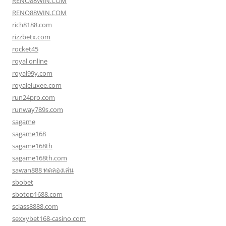
RENO88WIN.COM
RENO88WIN.COM
rich8188.com
rizzbetx.com
rocket45
royal online
royal99y.com
royaleluxee.com
run24pro.com
runway789s.com
sagame
sagame168
sagame168th
sagame168th.com
sawan888 ทดลองเล่น
sbobet
sbotop1688.com
sclass8888.com
sexxybet168-casino.com