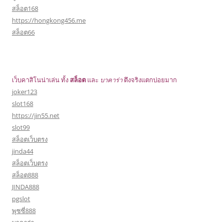
สล็อต168
https://hongkong456.me
สล็อต66
เว็บคาสิโนน่าเล่น ทั้ง
สล็อต
และ
บาคาร่า
ตึงจริงแตกบ่อยมาก
joker123
slot168
https://jin55.net
slot99
สล็อตเว็บตรง
jinda44
สล็อตเว็บตรง
สล็อต888
JINDA888
pgslot
พุซซี่888