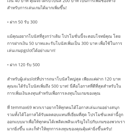
เงิน 40 บาท คุณจะได้รับโบนัส 200 บาท เป็นการเพิ่มช่องทาง
สำหรับการเล่นเกมได้มากเพิ่มขึ้น!
• ฝาก 50 รับ 300
แม้คุณอยากโบนัสที่สูงกว่าเดิม โปรโมชั่นนี้จะตอบโจทย์คุณ โดย
การฝากเงิน 50 บาทและรับโบนัสเพิ่มเป็น 300 บาท เพื่อใช้ในการ
เล่นเกมpgslotได้อย่างมาก!
• ฝาก 120 รับ 500
สำหรับผู้เล่นslotที่ปรารถนาโบนัสใหญ่สุด เพียงแค่ฝาก 120 บาท
คุณจะได้รับโบนัสเพิ่มถึง 500 บาท! นี่คือโอกาสที่ดีที่สุดสำหรับใน
การเพิ่มเงินลงทุนสำหรับเพื่อการลงทุนในเกมของคุณ
ที่ temmax69 พวกเราอยากให้ทุกคนได้โอกาสเล่นเกมอย่างสนุก
รวมทั้งได้โอกาสได้รับผลตอบแทนที่เยี่ยมที่สุด โปรโมชั่นเหล่านี้ถูก
ออกแบบมาเพื่อให้ทุกคนได้เพลิดเพลินเจริญใจไปกับเกมของพวกเรา
มากยิ่งขึ้น และก็ทำให้ทุกการลงทุนของคุณคุ้มค่ายิ่งขึ้นครับ!