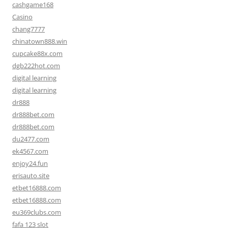
cashgame168
Casino
chang7777
chinatown888.win
cupcake88x.com
dgb222hot.com
digital learning
digital learning
dr888
dr888bet.com
dr888bet.com
du2477.com
ek4567.com
enjoy24.fun
erisauto.site
etbet16888.com
etbet16888.com
eu369clubs.com
fafa 123 slot