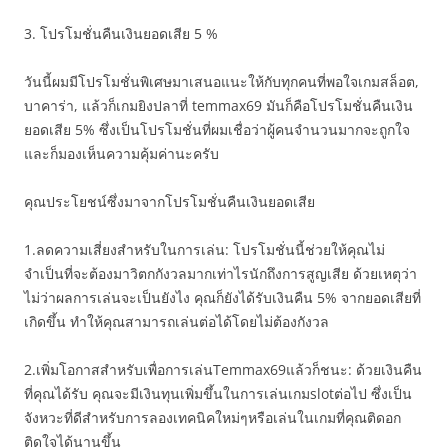
3. โปรโมชั่นคืนเงินยอดเสีย 5 %
วันนี้ผมมีโปรโมชั่นพิเศษมาเสนอแนะให้กับทุกคนที่พอใจเกมสล็อต,
บาคาร่า, แล้วก็เกมยิงปลาที่ temmax69 มันก็คือโปรโมชั่นคืนเงิน
ยอดเสีย 5% ซึ่งเป็นโปรโมชั่นที่ผมเชื่อว่าผู้คนจำนวนมากจะถูกใจ
และก็มองเห็นความคุ้มค่านะครับ
คุณประโยชน์ซึ่งมาจากโปรโมชั่นคืนเงินยอดเสีย
1.ลดความเสี่ยงสำหรับในการเล่น: โปรโมชั่นนี้ช่วยให้คุณไม่
จำเป็นที่จะต้องมาวิตกกังวลมากเท่าไรนักถึงการสูญเสีย ด้วยเหตุว่า
ไม่ว่าผลการเล่นจะเป็นยังไง คุณก็ยังได้รับเงินคืน 5% จากยอดเสียที่
เกิดขึ้น ทำให้คุณสามารถเล่นต่อได้โดยไม่ต้องกังวล
2.เพิ่มโอกาสสำหรับเพื่อการเล่นTemmax69แล้วก็ชนะ: ด้วยเงินคืน
ที่คุณได้รับ คุณจะมีเงินทุนเพิ่มขึ้นในการเล่นเกมslotต่อไป ซึ่งเป็น
จังหวะที่ดีสำหรับการลองเทคนิคใหม่ๆหรือเล่นในเกมที่คุณติดอก
ติดใจได้นานขึ้น