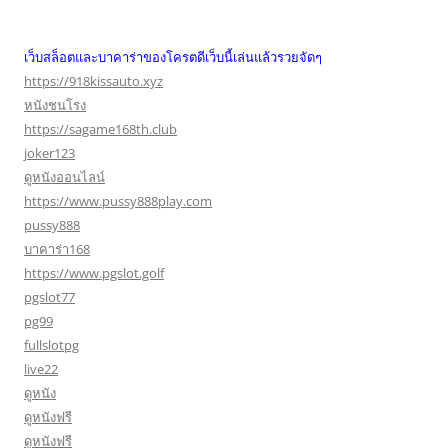
เว็บสล็อตและบาคาร่าของโครตดีเว็บนี้เล่นแล้วรวยจัดๆ
https://918kissauto.xyz
หนังชนโรง
https://sagame168th.club
joker123
ดูหนังออนไลน์
https://www.pussy888play.com
pussy888
บาคาร่า168
https://www.pgslot.golf
pgslot77
pg99
fullslotpg
live22
ดูหนัง
ดูหนังฟรี
ดูหนังฟรี