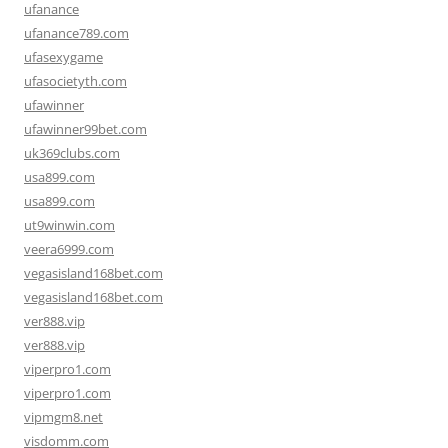
ufanance
ufanance789.com
ufasexygame
ufasocietyth.com
ufawinner
ufawinner99bet.com
uk369clubs.com
usa899.com
usa899.com
ut9winwin.com
veera6999.com
vegasisland168bet.com
vegasisland168bet.com
ver888.vip
ver888.vip
viperpro1.com
viperpro1.com
vipmgm8.net
visdomm.com