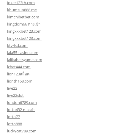
Joker123th.com
khumsup888.me
kimchibetbet.com
kingdom66 ทางเข้า
kingxxxbet123.com
kingxxxbet123.com
ktv4sd.com
lala55-casino.com
lalikabetsgame.com
lcbet444.com
lion123สล็อต
lionth168.com
live22
live22slot
london6789.com
lotto432 ทางเข้า
lotto77
lotto888
luckycat789.com