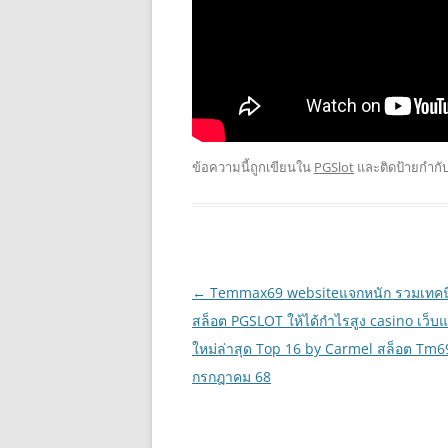
ข้อความนี้ถูกเขียนใน
PGSlot
และติดป้ายกำกั
เมนู
←
Temmax69 websiteแจกหนัก รวมเทคน
นำทาง
สล็อต PGSLOT ให้ได้กำไรสูง casino เว็บแ
เรื่อง
ใหม่ล่าสุด Top 16 by Carmel สล็อต Tm6
กรกฎาคม 68