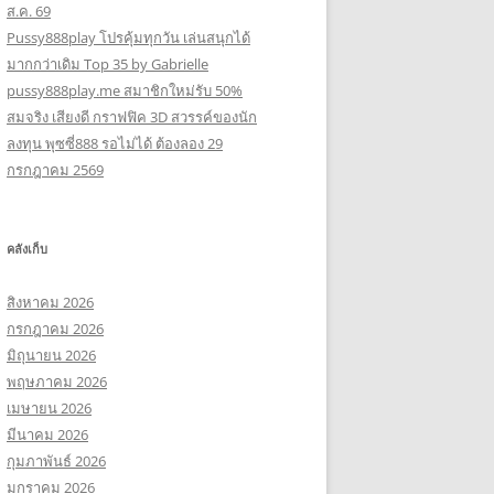
ส.ค. 69
Pussy888play โปรคุ้มทุกวัน เล่นสนุกได้
มากกว่าเดิม Top 35 by Gabrielle
pussy888play.me สมาชิกใหม่รับ 50%
สมจริง เสียงดี กราฟฟิค 3D สวรรค์ของนัก
ลงทุน พุซซี่888 รอไม่ได้ ต้องลอง 29
กรกฎาคม 2569
คลังเก็บ
สิงหาคม 2026
กรกฎาคม 2026
มิถุนายน 2026
พฤษภาคม 2026
เมษายน 2026
มีนาคม 2026
กุมภาพันธ์ 2026
มกราคม 2026