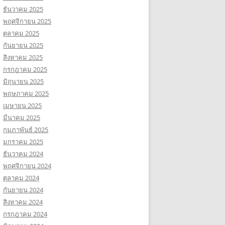
ธันวาคม 2025
พฤศจิกายน 2025
ตุลาคม 2025
กันยายน 2025
สิงหาคม 2025
กรกฎาคม 2025
มิถุนายน 2025
พฤษภาคม 2025
เมษายน 2025
มีนาคม 2025
กุมภาพันธ์ 2025
มกราคม 2025
ธันวาคม 2024
พฤศจิกายน 2024
ตุลาคม 2024
กันยายน 2024
สิงหาคม 2024
กรกฎาคม 2024