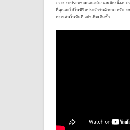
• ระบุงบประมาณก่อนเล่น: คุณต้องตั้งงบป
ที่คุณจะใช้ในชีวิตประจำวันด้วยนะครับ ยกต
หยุดเล่นในทันที อย่าเพิ่มเติมซ้ำ