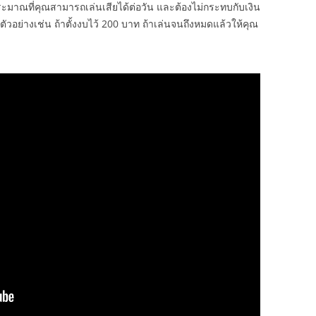
ระมาณที่คุณสามารถเล่นเสียได้ต่อวัน และต้องไม่กระทบกับเงิน
ัวอย่างเช่น ถ้าตั้งงบไว้ 200 บาท ถ้าเล่นจนถึงหมดแล้วให้คุณ