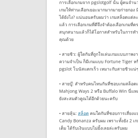
การเลือกเกมจาก pgslotgolf นั้น ผู้คนจ
เกมให้ท่านเลือกเยอะมากมากมายก่ายกอง มิไ
ได้ยังไง? แน่นอนครับผมว่า เกมสล็อตแต่ละเก
แล้ว การเลือกเกมที่ดีจึงจำต้องเลือกเกมที่ต
สนุกสนานแล้วก็ได้โอกาสสำหรับในการทำกำไร
คุณด้วย
• สายชิว: ผู้ใดกันที่ถูกใจเล่นเกมแบบภาพง
ความจำเป็น ก็มีเกมแบบ Fortune Tiger หร
pgslot โบนัสแตกเร็ว เหมาะกับสายชิวแน่
• สายบู๊: สำหรับคนไหนกันที่ชอบเกมสล็อ
Mahjong Ways 2 หรือ Buffalo Win นี่แหละ
ยังสะสมตัวคูณได้อีกด้วยนะครับ
• สายลุ้น:
สล็อต
คนใดกันที่ชอบการเสี่ยงแ
Candy Bonanza ครับผม เพราะทั้งยัง 2 เกมม
เต็ม ได้รับเงินแบบไม่ยั้งเลยล่ะครับผม