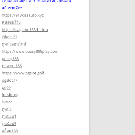
เว็บสล็อตและบาคาร่าของโครตดีเว็บนี้เล่น
แล้วรวยจัดๆ
https://918kissauto.xyz
หนังชนโรง
https://sagame168th.club
joker123
ดูหนังออนไลน์
https://www.pussy888play.com
pussy888
บาคาร่า168
https://www.pgslot.golf
pgslot77
pg99
fullslotpg
live22
ดูหนัง
ดูหนังฟรี
ดูหนังฟรี
สล็อต168