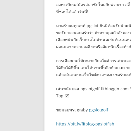
ลงทะเบียนสมัครสมาชิกใหม่กับพวกเรา สล็อต เว
ที่ชอบได้แล้ววันนี้!
มาครับผมทุกคน! pgslot ยินดีต้อนรับนักพน
ขอรับ บอกเลยครับว่า ถ้าหากคุณกำลังมองห
เลือกพนันกับเว็บตรงไม่ผ่านเอเย่นต์แน่นอน
ผ่อนคลายความเคลียดหรือจัดหนักเรื่องทำกำไร
การเลือกเกมให้เหมาะกับสไตล์การเล่นของตั
ได้ดิบได้ดีขึ้น เล่นได้นานขึ้นอีกด้วย เพรา
แล้วเล่นเกมบนเว็บไซต์ตรงของเราครับผม!
เล่นพนันบอล pgslotgolf fitbloggin.com
Top 65
ขอขอบพระคุณby
pgslotgolf
https://bit.ly/fitblog-pgslotfish