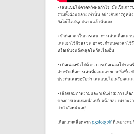
• เล่นแบบไม่คาดหวังผลกำไร: มันเป็นการป
รวมทั้งผ่อนคลายเท่านั้น อย่างกับการดูหนังห
ยังไงก็ได้สนุกสนานแล้วนั่นเอง
• จำกัดเวลาในการเล่น: การเล่นสล็อตนานเ
เล่นเอาไว้ด้วย เช่น อาจจะกำหนดเวลาไว้วั
หรือเล่นจนถึงหลุดโฟกัสเรื่องอื่น
• เปิดเพลงชิวไปด้วย: การเปิดเพลงโปรดห
สำหรับเพื่อการเล่นที่ผ่อนคลายมากยิ่งขึ้
ประกันเลยขอรับว่า เล่นแบบไม่เครียดแน่
• เลือกเกมภาพงามและก็เล่นง่าย: การเลือ
ของการเล่นเกมเพื่อเครียดน้อยลง เพราะว่
ว่ากำลังพนันอยู่!
เลือกเกมสล็อตจาก
pgslotgolf
ที่เหมาะสมกั