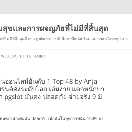
ุขและการผจญภัยที่ไม่มีที่สิ้นสุด
ม่มีที่สิ้นสุดที่ Mi Aguilaroja. เรามีเนื้อหาที่แปลกใหม่และน่าสนใจทุกรูปแบบ.
ข้าม
ไป
WELCOME TO THE FAMILY!
ยัง
เนื้อหา
ิโนออนไลน์อันดับ 1 Top 48 by Anja
รนด์ดังระดับโลก เล่นง่าย แตกหนักบา
 pgslot มั่นคง ปลอดภัย จ่ายจริง 9 มิ
หม่ของนักเดิมพัน ปลอดภัย เชื่อมั่นในทุกการพนัน 100% ลง