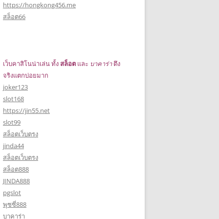
https://hongkong456.me
สล็อต66
เว็บคาสิโนน่าเล่น ทั้ง
สล็อต
และ
บาคาร่า
ตึง
จริงแตกบ่อยมาก
joker123
slot168
https://jin55.net
slot99
สล็อตเว็บตรง
jinda44
สล็อตเว็บตรง
สล็อต888
JINDA888
pgslot
พุซซี่888
บาคาร่า