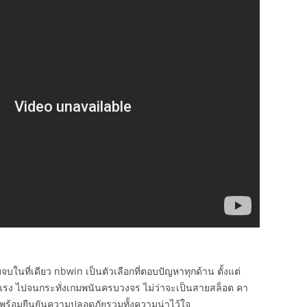
จบในที่เดียว nbwin เป็นตัวเลือกที่ตอบปัญหาทุกด้าน ตั้งแต่
่นแรง ไปจนกระทั่งเกมพนันครบวงจร ไม่ว่าจะเป็นสายสล็อต คา
บ พร้อมยืนยันความปลอดภัยรวมทั้งความน่าไว้ใจ