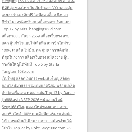
Hengjing168 13 ส.ค. 2026 สล็อต168 คาสิโน
ที่ดีที่สุด ของไทย วันเกิดรับเลย 300 กล่องสุ่ม
เฮงเฮง รับเครดิตฟรี ไลฟ์สด สล็อต ยิงปลา
กีฬา ไพ่ เครดิตฟรี เกมสล็อตหลายร้อยแบบ
Top 17 by Mitzi hengjing168d.com
สล็อต168 3 กันยา 2569 สล็อตเว็บตรง สาย
แตก ลุ้นกำไรแบบไม่เสียฟีล สมาชิกใหม่รับ
100% เล่นลื่น ไม่มีสะดุด คุ้มค่าการเดิมพัน
ที่สุดในวงการ สล็อตเว็บตรง สมัครง่าย ลุ้น
รางวัลใหญ่ได้ทันที Top 5 by Starla
Tangtem168e.com
เว็บใหญ่ สล็อตเว็บตรง websiteใหญ่ สล็อต
ออนไลน์มาแรง รวมเกมยอดนิยม พร้อมเคล็ด
ลับก่อนเริ่มเล่น ทดลองเล่น Top 13 by Danae
Jin888.asia 3 SEP 2026 พนันออนไลน์
Sexy168 เปิดมุมมองใหม่ของเกมบาคาร่า
สมาชิกใหม่ 100% เกมดัง ฟีเจอร์ครบ สัมผัส
โต๊ะสดระดับพรีเมียม บาคาร่า สมัครง่าย ได้
โปรไว Top 22 by Robt Sexy168c.com 26