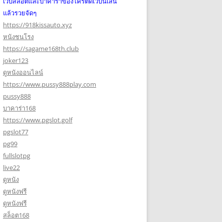
เว็บสล็อตและบาคาร่าของโครตดีเว็บนี้เล่น
แล้วรวยจัดๆ
https://918kissauto.xyz
หนังชนโรง
https://sagame168th.club
joker123
ดูหนังออนไลน์
https://www.pussy888play.com
pussy888
บาคาร่า168
https://www.pgslot.golf
pgslot77
pg99
fullslotpg
live22
ดูหนัง
ดูหนังฟรี
ดูหนังฟรี
สล็อต168