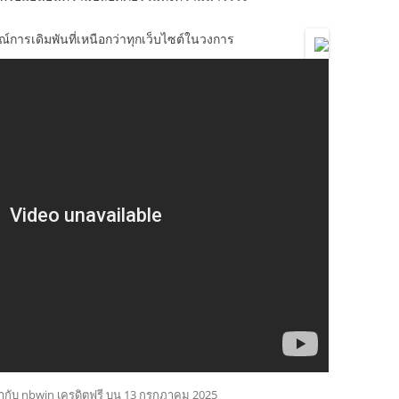
รณ์การเดิมพันที่เหนือกว่าทุกเว็บไซต์ในวงการ
ำกับ
nbwin เครดิตฟรี
บน
13 กรกฎาคม 2025