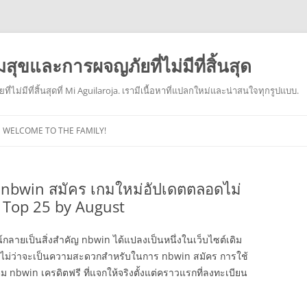
ุขและการผจญภัยที่ไม่มีที่สิ้นสุด
ม่มีที่สิ้นสุดที่ Mi Aguilaroja. เรามีเนื้อหาที่แปลกใหม่และน่าสนใจทุกรูปแบบ.
ข้าม
ไป
WELCOME TO THE FAMILY!
ยัง
เนื้อหา
 nbwin สมัคร เกมใหม่อัปเดตตลอดไม่
้ Top 25 by August
กลายเป็นสิ่งสำคัญ nbwin ได้แปลงเป็นหนึ่งในเว็บไซต์เดิม
วน ไม่ว่าจะเป็นความสะดวกสำหรับในการ nbwin สมัคร การใช้
็ม nbwin เครดิตฟรี ที่แจกให้จริงตั้งแต่คราวแรกที่ลงทะเบียน