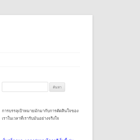
ค้นหา
สำหรับ:
การบรรลุเป้าหมายมักมากับการตัดสินใจของ
เราในเวลาที่เรารับมันอย่างจริงใจ