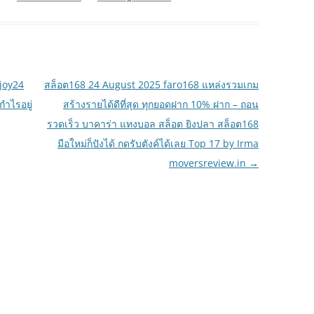
joy24
สล็อต168 24 August 2025 faro168 แหล่งรวมเกม
กำไรอยู่
สร้างรายได้ดีที่สุด ทุกยอดฝาก 10% ฝาก – ถอน
รวดเร็ว บาคาร่า แทงบอล สล็อต ยิงปลา สล็อต168
มือใหม่ก็ปังได้ กดรับตังค์ได้เลย Top 17 by Irma
moversreview.in
→