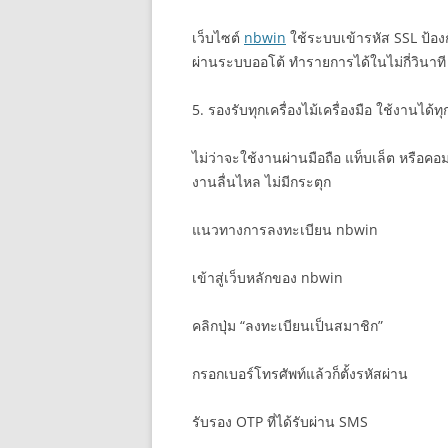
เว็บไซต์
nbwin
ใช้ระบบเข้ารหัส SSL ป้อง
ผ่านระบบออโต้ ทำรายการได้ในไม่กี่วินาที
5. รองรับทุกเครื่องไม้เครื่องมือ ใช้งานได้ทุ
ไม่ว่าจะใช้งานผ่านมือถือ แท็บเล็ต หรือคอ
งานลื่นไหล ไม่มีกระตุก
แนวทางการลงทะเบียน nbwin
เข้าสู่เว็บหลักของ nbwin
คลิกปุ่ม “ลงทะเบียนเป็นสมาชิก”
กรอกเบอร์โทรศัพท์แล้วก็ตั้งรหัสผ่าน
รับรอง OTP ที่ได้รับผ่าน SMS