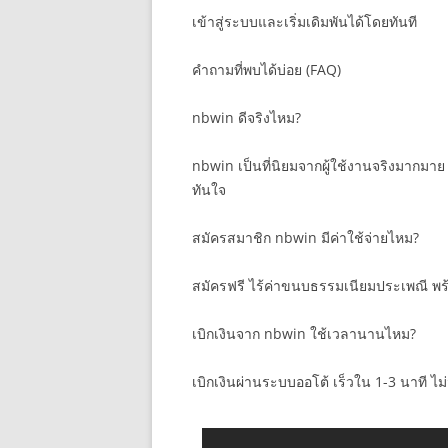
เข้าสู่ระบบและเริ่มเดิมพันได้โดยทันที
คำถามที่พบได้บ่อย (FAQ)
nbwin ดีจริงไหม?
nbwin เป็นที่นิยมจากผู้ใช้งานจริงมากมาย 
ทันใจ
สมัครสมาชิก nbwin มีค่าใช้จ่ายไหม?
สมัครฟรี ไร้ค่าขนบธรรมเนียมประเพณี พร้
เบิกเงินจาก nbwin ใช้เวลานานไหม?
เบิกเงินผ่านระบบออโต้ เร็วใน 1-3 นาที ไม