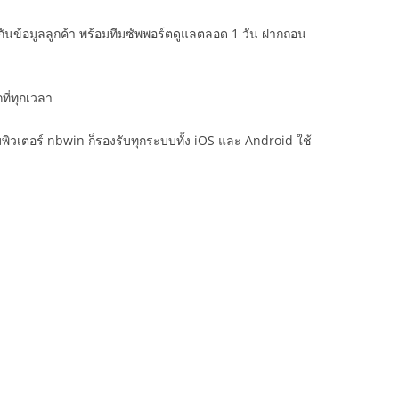
กันข้อมูลลูกค้า พร้อมทีมซัพพอร์ตดูแลตลอด 1 วัน ฝากถอน
กที่ทุกเวลา
มพิวเตอร์ nbwin ก็รองรับทุกระบบทั้ง iOS และ Android ใช้