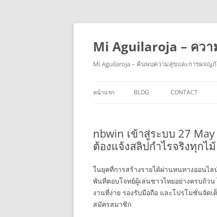
Mi Aguilaroja – ความส
Mi Aguilaroja – ค้นพบความสุขและการผจญภัยที่ไ
หน้าแรก
BLOG
CONTACT
nbwin เข้าสู่ระบบ 27 May
ต้องแจ้งสลิปกำไรจริงทุกไม
ในยุคที่การสร้างรายได้ผ่านหนทางออนไลน์
พันที่ตอบโจทย์ผู้เล่นชาวไทยอย่างครบถ้
งานที่ง่าย รองรับมือถือ และโปรโมชั่นจัดเต
สมัครสมาชิก