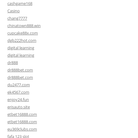
cashgame168
Casino
chang7777
chinatown888.win
cupcake88x.com
dgb222hot.com
digital learning
digital learning
dr888
dr888bet.com
dr888bet.com
du2477.com
ek4567.com
enjoy24.fun
erisauto.site
etbet16888.com
etbet16888.com
eu369clubs.com
fafa 123 slot