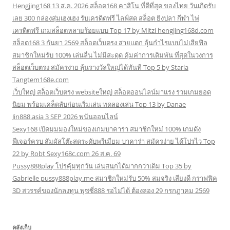
Hengjing168 13 ส.ค. 2026 สล็อต168 คาสิโน ที่ดีที่สุด ของไทย วันเกิดรับ
เลย 300 กล่องสุ่มเฮงเฮง รับเครดิตฟรี ไลฟ์สด สล็อต ยิงปลา กีฬา ไพ่
เครดิตฟรี เกมสล็อตหลายร้อยแบบ Top 17 by Mitzi hengjing168d.com
สล็อต168 3 กันยา 2569 สล็อตเว็บตรง สายแตก ลุ้นกำไรแบบไม่เสียฟีล
สมาชิกใหม่รับ 100% เล่นลื่น ไม่มีสะดุด คุ้มค่าการเดิมพัน ที่สุดในวงการ
สล็อตเว็บตรง สมัครง่าย ลุ้นรางวัลใหญ่ได้ทันที Top 5 by Starla
Tangtem168e.com
เว็บใหญ่ สล็อตเว็บตรง websiteใหญ่ สล็อตออนไลน์มาแรง รวมเกมยอด
นิยม พร้อมเคล็ดลับก่อนเริ่มเล่น ทดลองเล่น Top 13 by Danae
Jin888.asia 3 SEP 2026 พนันออนไลน์
Sexy168 เปิดมุมมองใหม่ของเกมบาคาร่า สมาชิกใหม่ 100% เกมดัง
ฟีเจอร์ครบ สัมผัสโต๊ะสดระดับพรีเมียม บาคาร่า สมัครง่าย ได้โปรไว Top
22 by Robt Sexy168c.com 26 ส.ค. 69
Pussy888play โปรคุ้มทุกวัน เล่นสนุกได้มากกว่าเดิม Top 35 by
Gabrielle pussy888play.me สมาชิกใหม่รับ 50% สมจริง เสียงดี กราฟฟิค
3D สวรรค์ของนักลงทุน พุซซี่888 รอไม่ได้ ต้องลอง 29 กรกฎาคม 2569
คลังเก็บ