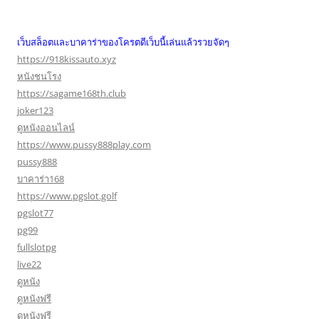
เว็บสล็อตและบาคาร่าของโครตดีเว็บนี้เล่นแล้วรวยจัดๆ
https://918kissauto.xyz
หนังชนโรง
https://sagame168th.club
joker123
ดูหนังออนไลน์
https://www.pussy888play.com
pussy888
บาคาร่า168
https://www.pgslot.golf
pgslot77
pg99
fullslotpg
live22
ดูหนัง
ดูหนังฟรี
ดูหนังฟรี