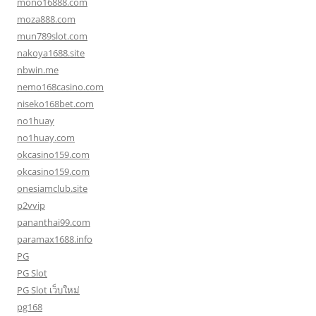
mono16888.com
moza888.com
mun789slot.com
nakoya1688.site
nbwin.me
nemo168casino.com
niseko168bet.com
no1huay
no1huay.com
okcasino159.com
okcasino159.com
onesiamclub.site
p2vvip
pananthai99.com
paramax1688.info
PG
PG Slot
PG Slot เว็บใหม่
pg168