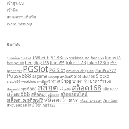
เข้าสู่ระบบ
เข้าฟีด
แสดงความเห็นฟีด
WordPress.org
ป้ายกำกับ
918Kiss
188betth
funny18
918kissauto
faro168
168สล็อต
188bet
Joker123
PG
Joker123th
hengjing168
jinda55
happy168
PGSlot
PG Slot
PunPro777
pgheng99
pgslot99 เข้าสู่ระบบ
Pussy888
Slotxo
sagame
Slot
slot168
sbotop เครดิตฟรี
บาคาร่า
ทางเข้าpg
บาคาร่า168
sretthi99
westbluez เครดิตฟรี
สล็อต
สล็อต168
พุซซี่888
สล็อต777
ปั่นแตก66
สล็อต99
สล็อต888
สล็อตpg
สล็อตออนไลน์
สล็อตxo
สล็อตเว็บตรง
สล็อตเครดิตฟรี
เว็บสล็อต
สล็อตเเครดิตฟรี
แทงบอลออนไลน์
โจ๊กเกอร์123