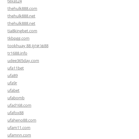
texas24
thehulk888.com
thehulk888.net
thehulk888.net
tia8kingbet.com
tkbpgg.com
tookhuay 88 ถูกหวย88
tr1688.info
udee365day.com
ufa11bet
ufa89
ufa9r
ufabet
ufabomb
ufad168.com
ufafox88
ufaheno88.com
ufam11.com
ufamnn.com