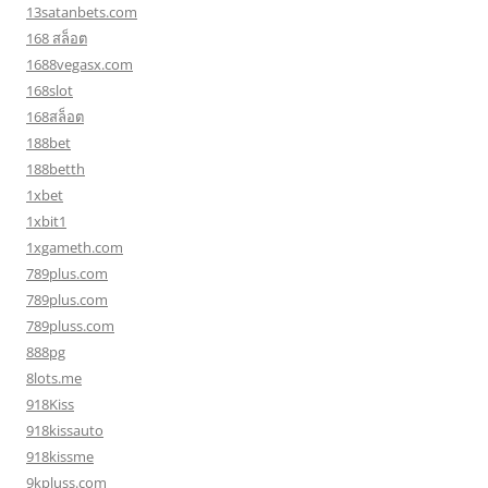
13satanbets.com
168 สล็อต
1688vegasx.com
168slot
168สล็อต
188bet
188betth
1xbet
1xbit1
1xgameth.com
789plus.com
789plus.com
789pluss.com
888pg
8lots.me
918Kiss
918kissauto
918kissme
9kpluss.com