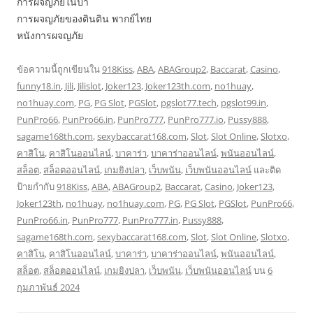
การผจญภัยในป่า
การผจญภัยของตินติน พากย์ไทย
หนังการผจญภัย
ข้อความนี้ถูกเขียนใน
918Kiss
,
ABA
,
ABAGroup2
,
Baccarat
,
Casino
,
funny18.in
,
Jili
,
Jilislot
,
Joker123
,
Joker123th.com
,
no1huay
,
no1huay.com
,
PG
,
PG Slot
,
PGSlot
,
pgslot77.tech
,
pgslot99.in
,
PunPro66
,
PunPro66.in
,
PunPro777
,
PunPro777.io
,
Pussy888
,
sagame168th.com
,
sexybaccarat168.com
,
Slot
,
Slot Online
,
Slotxo
,
คาสิโน
,
คาสิโนออนไลน์
,
บาคาร่า
,
บาคาร่าออนไลน์
,
พนันออนไลน์
,
สล็อต
,
สล็อตออนไลน์
,
เกมยิงปลา
,
เว็บพนัน
,
เว็บพนันออนไลน์
และติด
ป้ายกำกับ
918Kiss
,
ABA
,
ABAGroup2
,
Baccarat
,
Casino
,
Joker123
,
Joker123th
,
no1huay
,
no1huay.com
,
PG
,
PG Slot
,
PGSlot
,
PunPro66
,
PunPro66.in
,
PunPro777
,
PunPro777.in
,
Pussy888
,
sagame168th.com
,
sexybaccarat168.com
,
Slot
,
Slot Online
,
Slotxo
,
คาสิโน
,
คาสิโนออนไลน์
,
บาคาร่า
,
บาคาร่าออนไลน์
,
พนันออนไลน์
,
สล็อต
,
สล็อตออนไลน์
,
เกมยิงปลา
,
เว็บพนัน
,
เว็บพนันออนไลน์
บน
6
กุมภาพันธ์ 2024