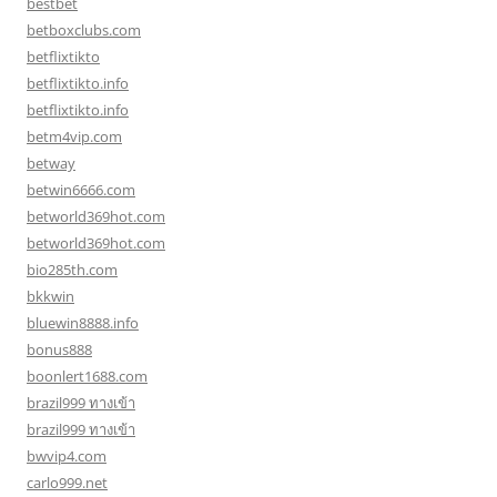
bestbet
betboxclubs.com
betflixtikto
betflixtikto.info
betflixtikto.info
betm4vip.com
betway
betwin6666.com
betworld369hot.com
betworld369hot.com
bio285th.com
bkkwin
bluewin8888.info
bonus888
boonlert1688.com
brazil999 ทางเข้า
brazil999 ทางเข้า
bwvip4.com
carlo999.net