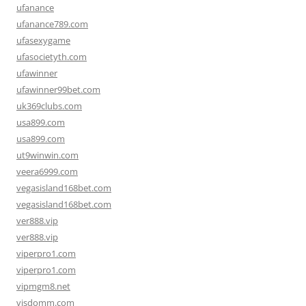
ufanance
ufanance789.com
ufasexygame
ufasocietyth.com
ufawinner
ufawinner99bet.com
uk369clubs.com
usa899.com
usa899.com
ut9winwin.com
veera6999.com
vegasisland168bet.com
vegasisland168bet.com
ver888.vip
ver888.vip
viperpro1.com
viperpro1.com
vipmgm8.net
visdomm.com