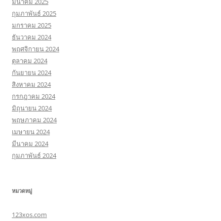
มีนาคม 2025
กุมภาพันธ์ 2025
มกราคม 2025
ธันวาคม 2024
พฤศจิกายน 2024
ตุลาคม 2024
กันยายน 2024
สิงหาคม 2024
กรกฎาคม 2024
มิถุนายน 2024
พฤษภาคม 2024
เมษายน 2024
มีนาคม 2024
กุมภาพันธ์ 2024
หมวดหมู่
123xos.com