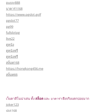
pussy888
บาคาร่า168
https://www.pgslot.golf
pgslot77
pg99
fullslotpg
live22
ดูหนัง
ดูหนังฟรี
ดูหนังฟรี
สล็อต168
https://hongkong456.me
สล็อต66
เว็บคาสิโนน่าเล่น ทั้ง
สล็อต
และ
บาคาร่า
ตึงจริงแตกบ่อยมาก
joker123
slot168