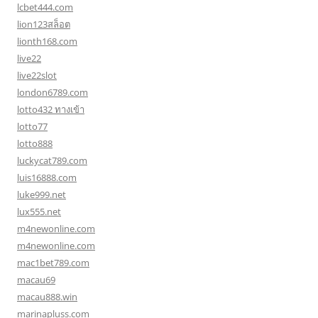
lcbet444.com
lion123สล็อต
lionth168.com
live22
live22slot
london6789.com
lotto432 ทางเข้า
lotto77
lotto888
luckycat789.com
luis16888.com
luke999.net
lux555.net
m4newonline.com
m4newonline.com
mac1bet789.com
macau69
macau888.win
marinapluss.com