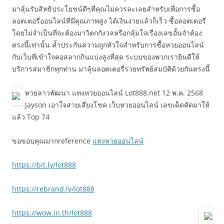
มาลุ้นรับสิทธิประโยชน์ดีๆที่คุณไม่ควรละเลยสำหรับเพื่อการซื้อ
ลอตเตอรี่ออนไลน์ที่มีคุณภาพสูง ได้เงินง่ายแล้วก็เร็ว ซื้อลอตเตอรี่
โดยไม่จำเป็นที่จะต้องมาวิตกกังวลหรือกลุ้มใจเรื่องเลขอั้นจำต้อง
ตรงนี้เท่านั้น ค้ำประกันความถูกหัวใจสำหรับการซื้อหวยออนไลน์
กับเว็บที่เข้าใจคอสลากกินแบ่งสูงที่สุด ระบบของพวกเรายินดีให้
บริการสมาชิกทุกท่าน มาลุ้นลอตเตอรี่รวยทรัพย์สมบัติด้วยกันตรงนี้
หวยลาวพัฒนา แทงหวยออนไลน์ Lot888.net 12 พ.ค. 2568
Jayson เอาใจสายเสี่ยงโชค เว็บหวยออนไลน์ เลขเด็ดคัดมาให้
แล้ว Top 74
ขอขอบคุณมากreference
แทงหวยออนไลน์
https://bit.ly/lot888
https://rebrand.ly/lot888
https://wow.in.th/lot888