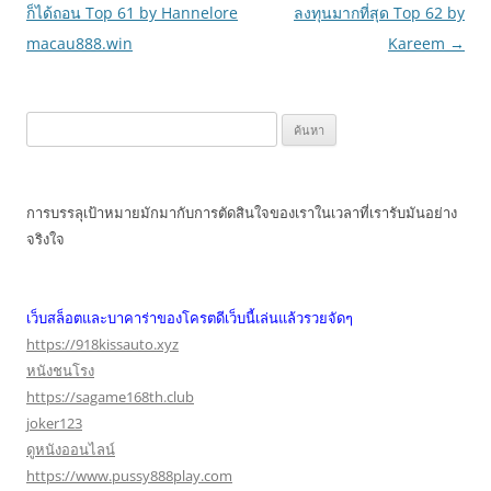
ก็ได้ถอน Top 61 by Hannelore
ลงทุนมากที่สุด Top 62 by
macau888.win
Kareem
→
ค้นหา
สำหรับ:
การบรรลุเป้าหมายมักมากับการตัดสินใจของเราในเวลาที่เรารับมันอย่าง
จริงใจ
เว็บสล็อตและบาคาร่าของโครตดีเว็บนี้เล่นแล้วรวยจัดๆ
https://918kissauto.xyz
หนังชนโรง
https://sagame168th.club
joker123
ดูหนังออนไลน์
https://www.pussy888play.com