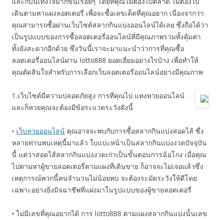
และก็บันเทิงใจมากขึ้นเรื่อยๆ โดยที่คุณไม่ต้องไปตลาด ไม่ต้องไป
เดินตามหาแผงลอตเตอรี่ เพื่อจะซื้อเลขเด็ดที่คุณอยาก เนื่องจากว่า
คุณสามารถซื้อผ่านเว็บไซต์สลากกินแบ่งออนไลน์ได้เลย ซึ่งถือได้ว่า
เป็นรูปแบบของการซื้อลอตเตอรี่ออนไลน์ที่มีคุณภาพรวมทั้งคุ้มค่า
ทั้งยังสะดวกอีกด้วย ซึ่งวันนี้เราจะมาแนะนำว่าการที่คุณซื้อ
ลอตเตอรี่ออนไลน์ผ่าน lotto888 ยอดเยี่ยมอย่างไรบ้าง เพื่อทำให้
คุณตัดสินใจสำหรับการเลือกเว็บลอตเตอรี่ออนไลน์อย่างมีคุณภาพ
1.เว็บไซต์มีความปลอดภัยสูง การที่คุณไป แทงหวยออนไลน์
และก็หวยคุณจะต้องมีข้อระแวดระวังดังนี้
•
เว็บหวยออนไลน์
คุณอาจจะพบกับการซื้อสลากกินแบ่งสอดไส้ ซึ่ง
หลายท่านพบเหตุนี้มาแล้ว ใบแปะหน้าเป็นสลากกินแบ่งงวดปัจจุบัน
นี้ แต่ว่าสอดไส้สลากกินแบ่งงวดเก่าเป็นขั้นตอนการฉ้อโกง เมื่อคุณ
ไปตามหาผู้ขายลอตเตอรี่ตามแผงที่เดินขาย ก็อาจจะไม่เจอแล้วซึ่ง
เหตุการณ์พวกนี้คนจำนวนไม่น้อยพบ จะต้องระมัดระวังให้ดีโดย
เฉพาะอย่างยิ่งมิจฉาชีพที่แฝงมาในรูปแบบของผู้ขายลอตเตอรี่
• ไม่มีเลขที่คุณอยากได้ การ lotto888 ตามแผงสลากกินแบ่งนั้นเลข