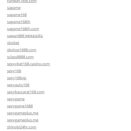
runway789s.com
sagame
sagame168
sagame168th
sagame168th.com
sawan888 ทดลองเล่น
sbobet
sbotop1688.com
sclass8888.com
sexxybet168-casino.com
sexy168
sexy168vip
sexyauto168
sexybaccarat168.com
sexygame
sexygame1688
sexygameplus.me
sexygameplus.me
shinobi24hr.com