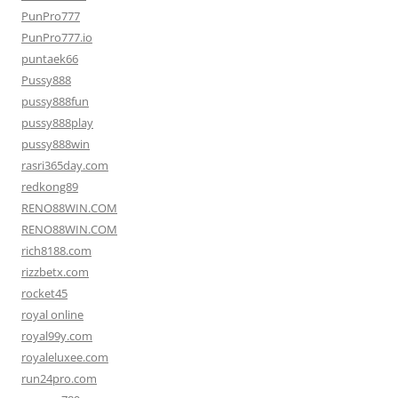
PunPro777
PunPro777.io
puntaek66
Pussy888
pussy888fun
pussy888play
pussy888win
rasri365day.com
redkong89
RENO88WIN.COM
RENO88WIN.COM
rich8188.com
rizzbetx.com
rocket45
royal online
royal99y.com
royaleluxee.com
run24pro.com