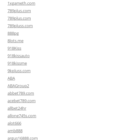
1xgameth.com
789plus.com
789plus.com
789pluss.com
888pg
8lots.me
918Kiss
918kissauto
918kissme
9kpluss.com
ABA
ABAGroup2
abbet789.com
acebet789.com
allbet24hr
allone745s.com
alot666
amb888
argus16888.com