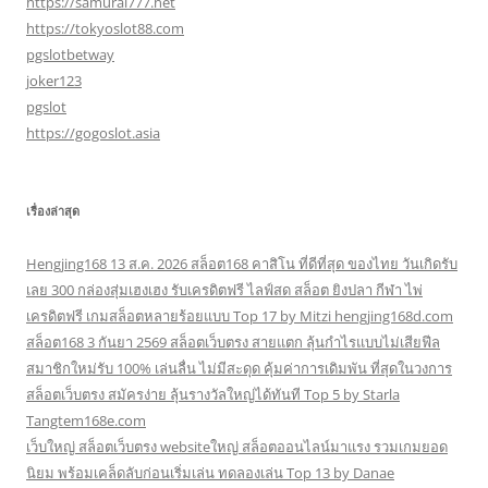
https://samurai777.net
https://tokyoslot88.com
pgslotbetway
joker123
pgslot
https://gogoslot.asia
เรื่องล่าสุด
Hengjing168 13 ส.ค. 2026 สล็อต168 คาสิโน ที่ดีที่สุด ของไทย วันเกิดรับ
เลย 300 กล่องสุ่มเฮงเฮง รับเครดิตฟรี ไลฟ์สด สล็อต ยิงปลา กีฬา ไพ่
เครดิตฟรี เกมสล็อตหลายร้อยแบบ Top 17 by Mitzi hengjing168d.com
สล็อต168 3 กันยา 2569 สล็อตเว็บตรง สายแตก ลุ้นกำไรแบบไม่เสียฟีล
สมาชิกใหม่รับ 100% เล่นลื่น ไม่มีสะดุด คุ้มค่าการเดิมพัน ที่สุดในวงการ
สล็อตเว็บตรง สมัครง่าย ลุ้นรางวัลใหญ่ได้ทันที Top 5 by Starla
Tangtem168e.com
เว็บใหญ่ สล็อตเว็บตรง websiteใหญ่ สล็อตออนไลน์มาแรง รวมเกมยอด
นิยม พร้อมเคล็ดลับก่อนเริ่มเล่น ทดลองเล่น Top 13 by Danae