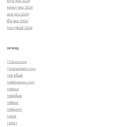
มิถุนายน 2024
พฤษภาคม 2024
เมษายน 2024
มีนาคม 2024
กุมภาพันธ์ 2024
หมวดหมู่
123xos.com
13satanbets.com
168 สล็อต
1688vegasx.com
168slot
168สล็อต
188bet
188betth
1xbet
1xbit1