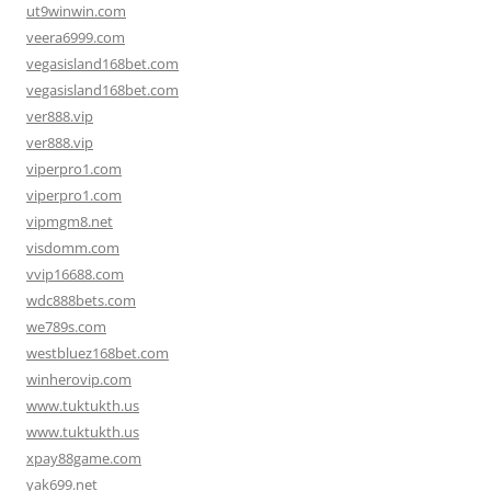
ut9winwin.com
veera6999.com
vegasisland168bet.com
vegasisland168bet.com
ver888.vip
ver888.vip
viperpro1.com
viperpro1.com
vipmgm8.net
visdomm.com
vvip16688.com
wdc888bets.com
we789s.com
westbluez168bet.com
winherovip.com
www.tuktukth.us
www.tuktukth.us
xpay88game.com
yak699.net