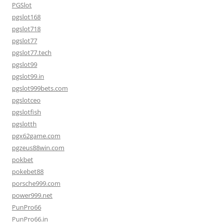
PGSlot
pgslot168
pgslot718
pgslot77
pgslot77.tech
pgslot99
pgslot99.in
pgslot999bets.com
pgslotceo
pgslotfish
pgslotth
pgx62game.com
pgzeus88win.com
pokbet
pokebet88
porsche999.com
power999.net
PunPro66
PunPro66.in