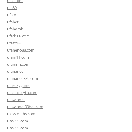
ufa11bet
ufa89
ufa9r
ufabet
ufabomb
ufad168.com
ufafox88
ufaheno88.com
ufam11.com
ufamnn.com
ufanance
ufanance789.com
ufasexygame
ufasocietyth.com
ufawinner
ufawinner99bet.com
uk369clubs.com
usa899.com
usa899.com