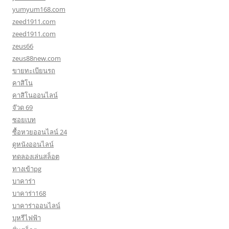
yumyum168.com
zeed1911.com
zeed1911.com
zeus66
zeus88new.com
ขายทะเบียนรถ
คาสิโน
คาสิโนออนไลน์
จ๊วด 69
ซอยเบท
ซื้อหวยออนไลน์ 24
ดูหนังออนไลน์
ทดลองเล่นสล็อต
ทางเข้าpg
บาคาร่า
บาคาร่า168
บาคาร่าออนไลน์
บุหรีไฟฟ้า