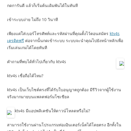
กดการันตี แล้วก็เริ่มต้นเดิมพันได้ในทันที
เข้าระบบง่าย ไม่ถึง 10 วินาที
เพียงแค่ใส่เบอร์โทรศัพท์และรหัสผ่านที่คุณตั้งไว้ตอนสมัคร
ktv4s
เครดิตฟรี
ต่อจากนั้นกดเข้าระบบ ระบบจะนำคุณไปยังหน้าหลักเพื่อ
เริ่มเล่นเกมได้โดยทันที
คำถามที่พบได้ทั่วไปเกี่ยวกับ ktv4s
ktv4s เชื่อถือได้ไหม?
ktv4s เป็นเว็บไซต์ตรงที่ได้รับใบอนุญาตถูกต้อง มีรีวิวจากผู้ใช้งาน
จริงมากมายบนแพลตฟอร์มโซเชียล
ktv4s มีแอปพลิเคชันให้ดาวน์โหลดหรือไม่?
สามารถใช้งานผ่านโปรแกรมท่องอินเตอร์เน็ตได้โดยตรง อีกทั้งใน