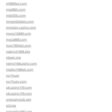
mfj889xx.com
mia88th.com
mib555s.com
mmgoldsbets.com
mmplay-casino.com
mono16888.com
moza888.com
mun789slot.com
nakoya1688.site
nbwin.me
nemo168casino.com
niseko168bet.com
no1huay
no1huay.com
okcasino159.com
okcasino159.com
onesiamclub.site
p2vvip
pananthai99.com