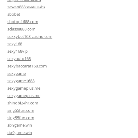
sawan888 ทดลองเล่น
sbobet
sbotop1688.com
sclass8888.com
sexxybet168-casino.com
sexy168
sexy168vip
sexyauto168
sexybaccarat168.com
sexygame
sexygame1688
sexygameplus.me
sexygameplus.me
shinobi24hr.com
sing55fun.com
sing55fun.com
six9game.win
six9game.win