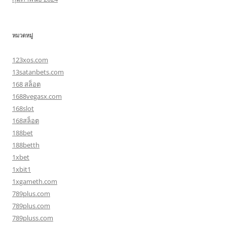
หมวดหมู่
123xos.com
13satanbets.com
168 สล็อต
1688vegasx.com
168slot
168สล็อต
188bet
188betth
1xbet
1xbit1
1xgameth.com
789plus.com
789plus.com
789pluss.com