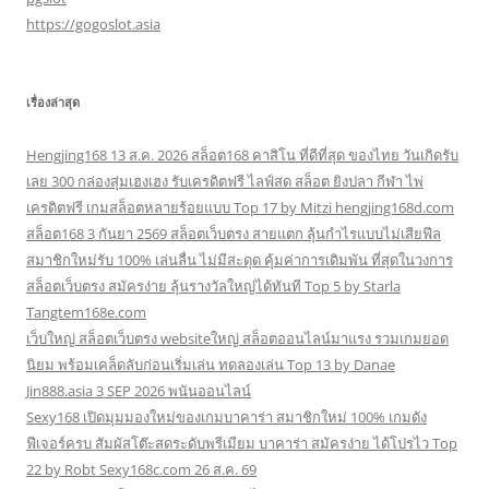
https://gogoslot.asia
เรื่องล่าสุด
Hengjing168 13 ส.ค. 2026 สล็อต168 คาสิโน ที่ดีที่สุด ของไทย วันเกิดรับ
เลย 300 กล่องสุ่มเฮงเฮง รับเครดิตฟรี ไลฟ์สด สล็อต ยิงปลา กีฬา ไพ่
เครดิตฟรี เกมสล็อตหลายร้อยแบบ Top 17 by Mitzi hengjing168d.com
สล็อต168 3 กันยา 2569 สล็อตเว็บตรง สายแตก ลุ้นกำไรแบบไม่เสียฟีล
สมาชิกใหม่รับ 100% เล่นลื่น ไม่มีสะดุด คุ้มค่าการเดิมพัน ที่สุดในวงการ
สล็อตเว็บตรง สมัครง่าย ลุ้นรางวัลใหญ่ได้ทันที Top 5 by Starla
Tangtem168e.com
เว็บใหญ่ สล็อตเว็บตรง websiteใหญ่ สล็อตออนไลน์มาแรง รวมเกมยอด
นิยม พร้อมเคล็ดลับก่อนเริ่มเล่น ทดลองเล่น Top 13 by Danae
Jin888.asia 3 SEP 2026 พนันออนไลน์
Sexy168 เปิดมุมมองใหม่ของเกมบาคาร่า สมาชิกใหม่ 100% เกมดัง
ฟีเจอร์ครบ สัมผัสโต๊ะสดระดับพรีเมียม บาคาร่า สมัครง่าย ได้โปรไว Top
22 by Robt Sexy168c.com 26 ส.ค. 69