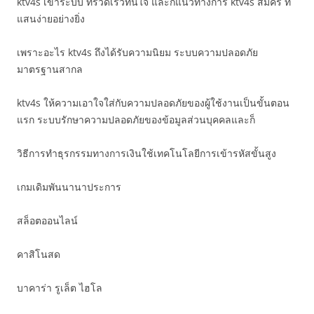
ktv4s เข้าระบบ ที่รวดเร็วทันใจ และก็แนวทางการ ktv4s สมัคร ที่
แสนง่ายอย่างยิ่ง
เพราะอะไร ktv4s ถึงได้รับความนิยม ระบบความปลอดภัย
มาตรฐานสากล
ktv4s ให้ความเอาใจใส่กับความปลอดภัยของผู้ใช้งานเป็นขั้นตอน
แรก ระบบรักษาความปลอดภัยของข้อมูลส่วนบุคคลและก็
วิธีการทำธุรกรรมทางการเงินใช้เทคโนโลยีการเข้ารหัสขั้นสูง
เกมเดิมพันนานาประการ
สล็อตออนไลน์
คาสิโนสด
บาคาร่า รูเล็ต ไฮโล