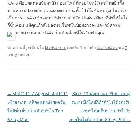
ktv4s คือแพลตฟอร์มคาสิโนออนไลน์ที่ตอบโจทย์ผู้เล่นไทยอีกทั้ง
ด้านความปลอดภัย ความสะดวก รวมทั้งโปรโมชั่นสุดคุ้ม ไม่ว่าจะ
เป็นการ ktv4s เข้าระบบ ที่ง่ายดาย หรือ ktv4s สมัคร ที่ทำได้ในไม่
กี่ขั้นตอน แม้คุณกำลังมองหาเว็บพนันป้อมอาจจะและก็มีความ
มากมายหลาย ktv4s เป็นตัวเลือกที่ใช่สำหรับคุณ
ข้อความนี้ถูกเขียนใน
ktv4sd.com
และติดป้ายกำกับ
ktv4s สมัคร
บน
7
กรกฎาคม 2025
เมนู
←
slot1111 7 August slot1111
8lots 13 พฤษภาคม 8lots เข้าสู่
นำทาง
เข้าสู่ระบบ สล็อตแตกง่ายทุกวัน
ระบบ มือใหม่ก็ทำกำไรได้รองรับ
เรื่อง
ไม่มีขั้นต่ำเล่นแล้วมีกำไร Top
ภาษาไทยเต็มระบบกำไรไว
67 by Mae
ภายในไม่กี่ตา Top 80 by Phil
→