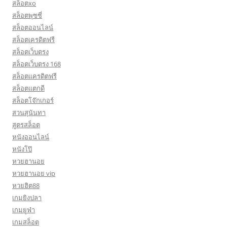
สล็อตxo
สล็อตพุซซี่
สล็อตออนไลน์
สล็อตเครดิตฟรี
สล็อตเว็บตรง
สล็อตเว็บตรง 168
สล็อตเเครดิตฟรี
สล็อตแตกดี
สล็อตโจ๊กเกอร์
สวนสุนันทา
สูตรสล็อต
หนังออนไลน์
หนังโป๊
หวยฮานอย
หวยฮานอย vip
หวยฮิต88
เกมยิงปลา
เกมยูฟ่า
เกมสล็อต