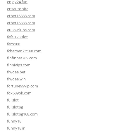
enjoy24.fun
erisauto.site
etbet16888.com
etbet16888.com
eu369clubs.com
fafa 123 slot
faro168
fcharoenkit168.com
finfinbet789.com
finnivips.com
fiwdee.bet
fiwdee.win
fortune99vip.com
fox689ok.com
fullslot
fullslotpg
fullslotpg168.com
funny18
funny18.in