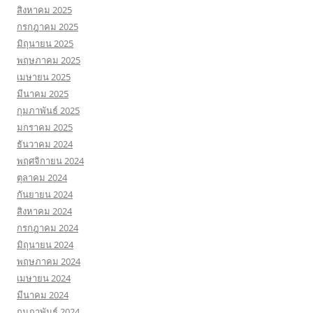
สิงหาคม 2025
กรกฎาคม 2025
มิถุนายน 2025
พฤษภาคม 2025
เมษายน 2025
มีนาคม 2025
กุมภาพันธ์ 2025
มกราคม 2025
ธันวาคม 2024
พฤศจิกายน 2024
ตุลาคม 2024
กันยายน 2024
สิงหาคม 2024
กรกฎาคม 2024
มิถุนายน 2024
พฤษภาคม 2024
เมษายน 2024
มีนาคม 2024
กุมภาพันธ์ 2024