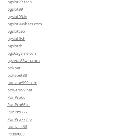
pgslot77.tech
pgslot99
pgslot99.in
pgslot999bets.com
pgslotceo
pgslotfish
pgslotth
pgx62game.com
pgzeus88win.com
pokbet
pokebet88
porsche999.com
power999.net
PunPro66
PunPro66.in
PunPro777
PunPro777.io
puntaek66
Pussy888