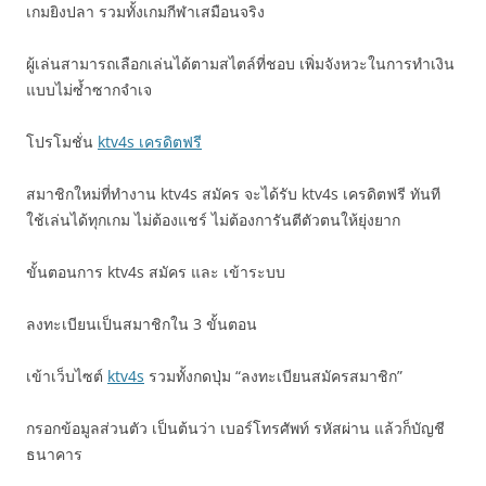
เกมยิงปลา รวมทั้งเกมกีฬาเสมือนจริง
ผู้เล่นสามารถเลือกเล่นได้ตามสไตล์ที่ชอบ เพิ่มจังหวะในการทำเงิน
แบบไม่ซ้ำซากจำเจ
โปรโมชั่น
ktv4s เครดิตฟรี
สมาชิกใหม่ที่ทำงาน ktv4s สมัคร จะได้รับ ktv4s เครดิตฟรี ทันที
ใช้เล่นได้ทุกเกม ไม่ต้องแชร์ ไม่ต้องการันตีตัวตนให้ยุ่งยาก
ขั้นตอนการ ktv4s สมัคร และ เข้าระบบ
ลงทะเบียนเป็นสมาชิกใน 3 ขั้นตอน
เข้าเว็บไซต์
ktv4s
รวมทั้งกดปุ่ม “ลงทะเบียนสมัครสมาชิก”
กรอกข้อมูลส่วนตัว เป็นต้นว่า เบอร์โทรศัพท์ รหัสผ่าน แล้วก็บัญชี
ธนาคาร