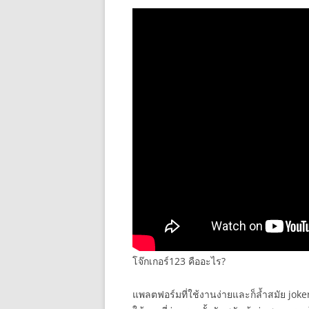
โจ๊กเกอร์123 คืออะไร?
แพลตฟอร์มที่ใช้งานง่ายและก็ล้ำสมัย jo