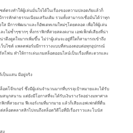
ไซต์ตรงทำให้ผู้เล่นมั่นใจได้ในเรื่องของความปลอดภัยแล้วก็
ีการหักค่าธรรมเนียมเสริมเติม รวมทั้งสามารถเชื่อมั่นได้ว่าทุก
ส มีการพัฒนาและก็อัพเดทเกมใหม่ๆโดยตลอด เพื่อให้ผู้เล่น
ะไม่ซ้ำๆซากๆ ทั้งกราฟิกที่สวยสดงดงาม เอฟเฟ็กต์เสียงที่น่า
่าดึงดูดใจมากเพิ่มขึ้น ไม่ว่าผู้เล่นจะอยู่ที่ใดก็สามารถเข้าถึง
าเว็บไซต์ แพลตฟอร์มมีการวางแบบที่สนองตอบต่อทุกอุปกรณ์
าร์ทโฟน ทำให้การเล่นเกมสล็อตออนไลน์เป็นเรื่องที่สะดวกและ
้เป็นแสน มีอยู่จริง
สล็อตโจ๊กเกอร์ ซึ่งมีผู้เล่นจำนวนมากที่บรรลุเป้าหมายและได้รับ
วามสนุกสนาน แต่ยังมีโอกาสที่จะได้รับเงินรางวัลอย่างมหาศาล
ที่สวยงาม ฟีเจอร์เกมที่มากมาย แล้วก็เสียงเอฟเฟกต์ที่ตื่น
ั้งแต่สล็อตคลาสสิกไปจนถึงสล็อตวิดีโอที่มีเรื่องราวและโบนัส
สูง