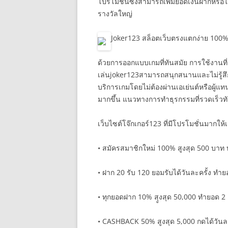
โปรโมชั่นซึ่งสามารถเพิ่มยอดเงินฝากหรือให
รางวัลใหญ่
Joker123 สล็อตเว็บตรงแตกง่าย 100% รื
ด้วยการออกแบบเกมที่ทันสมัย การใช้งานที่
เล่นjoker123สามารถสนุกสนานและไม่รู้สึกเ
บริการเกมโดยไม่ต้องผ่านเอเย่นต์หรือผู้แท
มากขึ้น แนวทางการทำธุรกรรมที่รวดเร็วทั
เว็บไซต์โจ๊กเกอร์123 ที่มีโปรโมชั่นมากให้
• สมัครสมาชิกใหม่ 100% สูงสุด 500 บาท 
• ฝาก 20 รับ 120 ยอมรับได้วันละครั้ง ทำยอ
• ทุกยอดฝาก 10% สุูงสุด 50,000 ทำยอด 2 
• CASHBACK 50% สูงสุด 5,000 กดได้วันละ