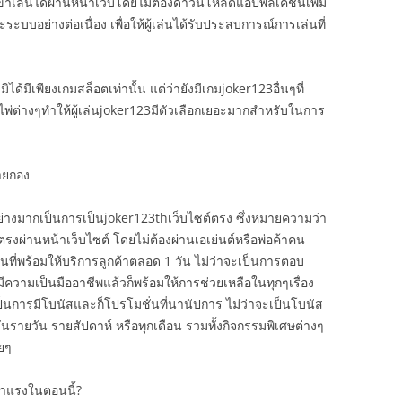
ถเข้าเล่นได้ผ่านหน้าเว็บโดยไม่ต้องดาวน์โหลดแอปพลิเคชันเพิ่ม
บบอย่างต่อเนื่อง เพื่อให้ผู้เล่นได้รับประสบการณ์การเล่นที่
ด้มีเพียงเกมสล็อตเท่านั้น แต่ว่ายังมีเกมjoker123อื่นๆที่
ไพ่ต่างๆทำให้ผู้เล่นjoker123มีตัวเลือกเยอะมากสำหรับในการ
ายกอง
อย่างมากเป็นการเป็นjoker123thเว็บไซต์ตรง ซึ่งหมายความว่า
ตรงผ่านหน้าเว็บไซต์ โดยไม่ต้องผ่านเอเย่นต์หรือพ่อค้าคน
นที่พร้อมให้บริการลูกค้าตลอด 1 วัน ไม่ว่าจะเป็นการตอบ
ีความเป็นมืออาชีพแล้วก็พร้อมให้การช่วยเหลือในทุกๆเรื่อง
ป็นการมีโบนัสและก็โปรโมชั่นที่นานัปการ ไม่ว่าจะเป็นโบนัส
่นรายวัน รายสัปดาห์ หรือทุกเดือน รวมทั้งกิจกรรมพิเศษต่างๆ
อยๆ
มาแรงในตอนนี้?