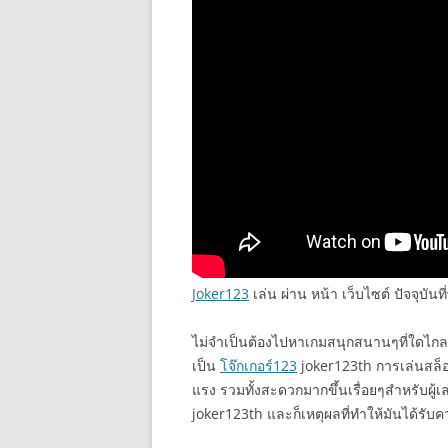
Joker123
เล่น ผ่าน หน้า เว็บไซต์ ปัจจุบัน
ไม่จำเป็นต้องไปหาเกมสนุกสนานๆที่ใดไกล มา
เป็น
โจ๊กเกอร์123
joker123th การเล่นสล็อต
แรง รวมทั้งสะดวกมากขึ้นเรื่อยๆสำหรับผู้เ
joker123th และก็เหตุผลที่ทำให้มันได้รับ