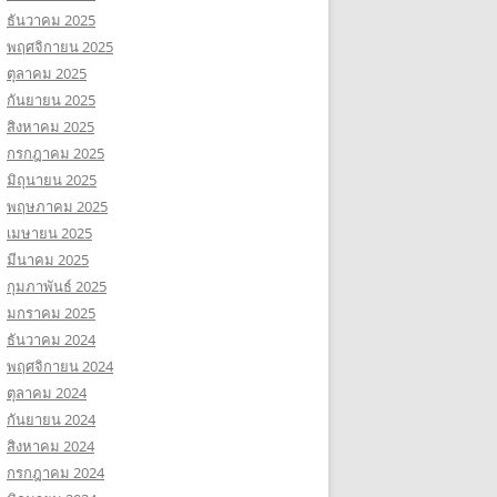
ธันวาคม 2025
พฤศจิกายน 2025
ตุลาคม 2025
กันยายน 2025
สิงหาคม 2025
กรกฎาคม 2025
มิถุนายน 2025
พฤษภาคม 2025
เมษายน 2025
มีนาคม 2025
กุมภาพันธ์ 2025
มกราคม 2025
ธันวาคม 2024
พฤศจิกายน 2024
ตุลาคม 2024
กันยายน 2024
สิงหาคม 2024
กรกฎาคม 2024