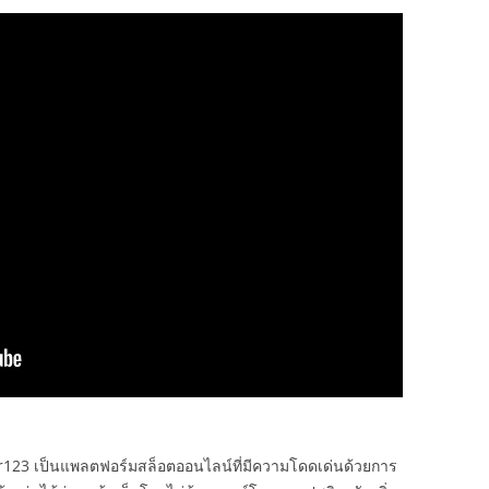
ker123 เป็นแพลตฟอร์มสล็อตออนไลน์ที่มีความโดดเด่นด้วยการ