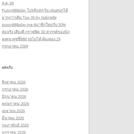
ส.ค. 69
Pussy888play โปรคุ้มทุกวัน เล่นสนุกได้
มากกว่าเดิม Top 35 by Gabrielle
pussy888play.me สมาชิกใหม่รับ 50%
สมจริง เสียงดี กราฟฟิค 3D สวรรค์ของนัก
ลงทุน พุซซี่888 รอไม่ได้ ต้องลอง 29
กรกฎาคม 2569
คลังเก็บ
สิงหาคม 2026
กรกฎาคม 2026
มิถุนายน 2026
พฤษภาคม 2026
เมษายน 2026
มีนาคม 2026
กุมภาพันธ์ 2026
มกราคม 2026