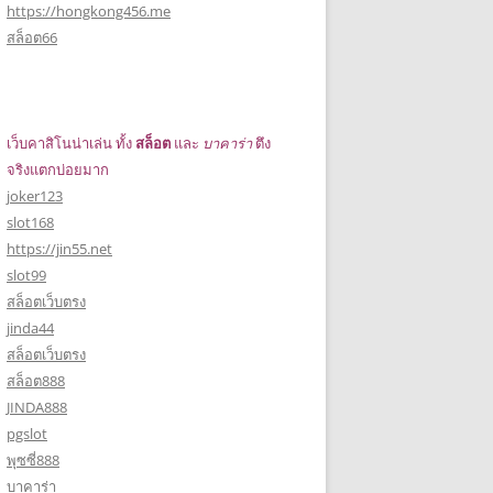
https://hongkong456.me
สล็อต66
เว็บคาสิโนน่าเล่น ทั้ง
สล็อต
และ
บาคาร่า
ตึง
จริงแตกบ่อยมาก
joker123
slot168
https://jin55.net
slot99
สล็อตเว็บตรง
jinda44
สล็อตเว็บตรง
สล็อต888
JINDA888
pgslot
พุซซี่888
บาคาร่า