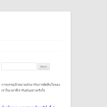
ค้นหา
สำหรับ:
การบรรลุเป้าหมายมักมากับการตัดสินใจของ
เราในเวลาที่เรารับมันอย่างจริงใจ