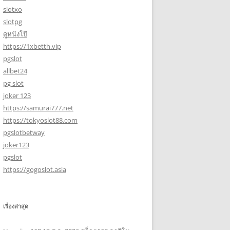
slotxo
slotpg
ดูหนังโป๊
https://1xbetth.vip
pgslot
allbet24
pg slot
joker 123
https://samurai777.net
https://tokyoslot88.com
pgslotbetway
joker123
pgslot
https://gogoslot.asia
เรื่องล่าสุด