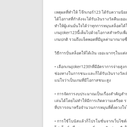
เหตุผลที่ทำให้ โจ๊กเกอร์123 ได้รับความนิยมเ
ได้โอกาสที่กำลังจะได้รับเงินรางวัลคืนเยอ
ทำให้ผู้เล่นมั่นใจได้ว่าทุกการหมุนสล็อต
เกมjoker123นี้เต็มไปด้วยโอกาสสำหรับเพื
เกมปกติ รวมถึงแจ็คพอตที่มีมูลค่ามากมายซึ
วิธีการปั่นสล็อตให้ได้เงิน เยอะมากๆในแต่
• เลือกเกมjoker123thที่มีอัตราการจ่ายสูง
ช่องทางในการชนะและก็ได้รับเงินรางวัลเพิ
แน่ใจว่าเป็นเกมที่มีโอกาสชนะสูง
• การจัดการงบประมาณเป็นเรื่องสำคัญสำ
เล่นได้โดยไม่ทำให้มีการเกิดความเครียด 
ที่ปรารถนาหรือจำนวนการหมุนที่ตั้งดวงใจไ
• การใช้โบนัสแล้วก็โปรโมชั่นจากเว็บไซต