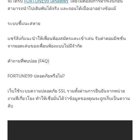
จะได้รับ
FORTUNE99 เครดิตฟรี
โดยไม่ต้องมีการฝากเงินก่อน
สามารถนำไปเดิมพันได้จริง และถอนได้เมื่อเอาอย่างข้อแม้
ระบบชี้แนะสหาย
แชร์ลิงก์แนะนำให้เพื่อนพ้องสมัครและเข้าเล่น รับค่าคอมมิชชั่น
จากยอดเล่นของเพื่อนพ้องแบบไม่มีจำกัด
คำถามที่พบบ่อย (FAQ)
FORTUNE99 ปลอดภัยหรือไม่?
เว็บใช้ระบบความปลอดภัย SSL รวมทั้งผ่านการยืนยันจากหน่วย
งานที่เกี่ยวโยง ทำให้เชื่อมั่นได้ว่าข้อมูลของคุณจะถูกเก็บเป็นความ
ลับ