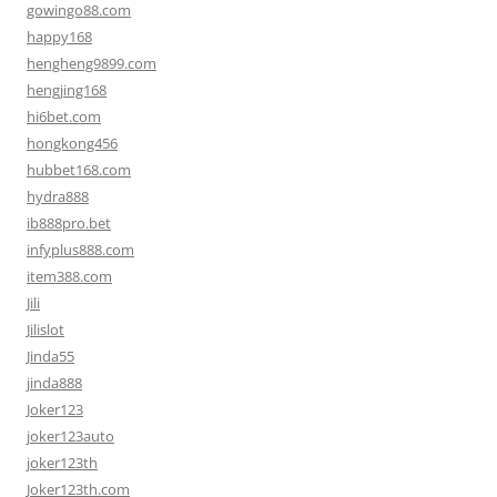
gowingo88.com
happy168
hengheng9899.com
hengjing168
hi6bet.com
hongkong456
hubbet168.com
hydra888
ib888pro.bet
infyplus888.com
item388.com
Jili
Jilislot
Jinda55
jinda888
Joker123
joker123auto
joker123th
Joker123th.com