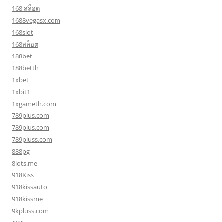
168 สล็อต
1688vegasx.com
168slot
168สล็อต
188bet
188betth
1xbet
1xbit1
1xgameth.com
789plus.com
789plus.com
789pluss.com
888pg
8lots.me
918Kiss
918kissauto
918kissme
9kpluss.com