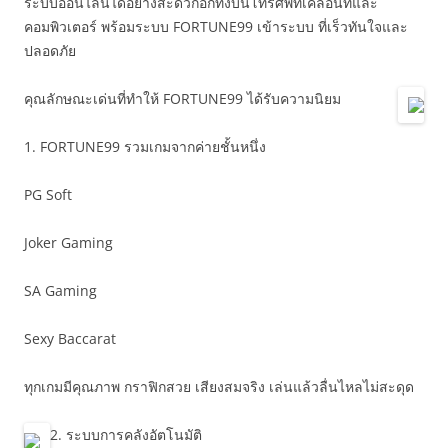
ระบบออนไลน์ได้อย่างสะดวกอีกทั้งบนโทรศัพท์เคลื่อนที่และ
คอมพิวเตอร์ พร้อมระบบ FORTUNE99 เข้าระบบ ที่เร็วทันใจและ
ปลอดภัย
คุณลักษณะเด่นที่ทำให้ FORTUNE99 ได้รับความนิยม
1. FORTUNE99 รวมเกมจากค่ายชั้นหนึ่ง
PG Soft
Joker Gaming
SA Gaming
Sexy Baccarat
ทุกเกมมีคุณภาพ กราฟิกสวย เสียงสมจริง เล่นแล้วลื่นไหลไม่สะดุด
2. ระบบการคลังอัตโนมัติ