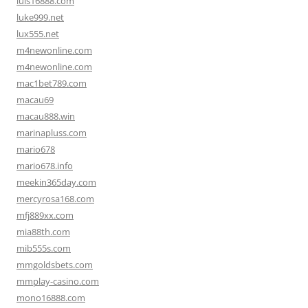
luis16888.com
luke999.net
lux555.net
m4newonline.com
m4newonline.com
mac1bet789.com
macau69
macau888.win
marinapluss.com
mario678
mario678.info
meekin365day.com
mercyrosa168.com
mfj889xx.com
mia88th.com
mib555s.com
mmgoldsbets.com
mmplay-casino.com
mono16888.com