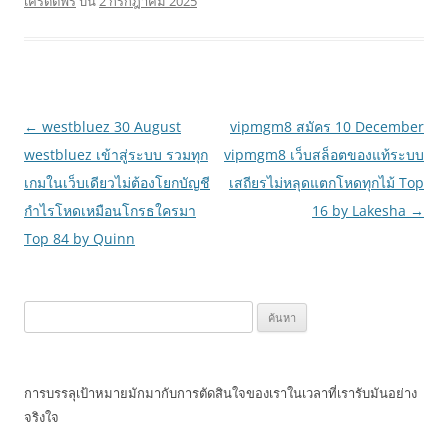
เครดิตฟรี
บน
2 กรกฎาคม 2025
เมนู
←
westbluez 30 August
vipmgm8 สมัคร 10 December
นำทาง
westbluez เข้าสู่ระบบ รวมทุก
vipmgm8 เว็บสล็อตของแท้ระบบ
เรื่อง
เกมในเว็บเดียวไม่ต้องโยกบัญชี
เสถียรไม่หลุดแตกโหดทุกไม้ Top
กำไรโหดเหมือนโกรธใครมา
16 by Lakesha
→
Top 84 by Quinn
ค้นหา
สำหรับ:
การบรรลุเป้าหมายมักมากับการตัดสินใจของเราในเวลาที่เรารับมันอย่าง
จริงใจ