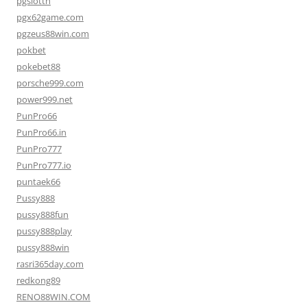
pgslotth
pgx62game.com
pgzeus88win.com
pokbet
pokebet88
porsche999.com
power999.net
PunPro66
PunPro66.in
PunPro777
PunPro777.io
puntaek66
Pussy888
pussy888fun
pussy888play
pussy888win
rasri365day.com
redkong89
RENO88WIN.COM