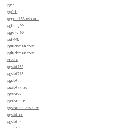
pg99
pgfish
pggold168bet.com
pgheng99
pgjoker69
pgk44b
pglucky168.com
pglucky168.com
PGSlot
pgslot168
pgslot718
pgslot77
pgslot77.tech
pgslot99
pgslot99.in
pgslot999bets.com
pgslotceo
pgslotfish