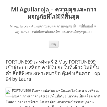
Mi Aguilaroja – ความสุขและการ
ผจญภัยที่ไม่มีที่สิ้นสุด
Mi Aguilaroja – ค้นพบความสุขและการผจญภัยที่ไม่มีที่สิ้นสุดที่ Mi
Aguilaroja. เรามีเนื้อหาที่แปลกใหม่และน่าสนใจทุกรูปแบบ.
ข้าม
เมนู
ไป
ยัง
เนื้อหา
FORTUNE99 เครดิตฟรี 2 May FORTUNE99
เข้าสู่ระบบ สล็อต คาสิโน จบในที่เดียว ไม่มีขั้น
ต่ำ สิทธิพิเศษเฉพาะสมาชิก คุ้มค่าเกินคาด Top
94 by Laura
FORTUNE99 คือแพลตฟอร์มเกมพนันออนไลน์ครบวงจรที่รวม
เกมคุณภาพจากค่ายดังเอาไว้ในที่เดียว ไม่ว่าจะเป็นสล็อต คาสิ
โนสด บาคาร่า หรือเกมยิงปลา ผู้เล่นสามารถเข้าร่วมสนุกผ่าน