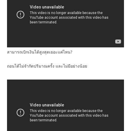
สามารถเบิกเงินได้สูงสุดเยอะแค่ไหน?
ถอนได้ไม่จำกัดปริมาณครั้ง และไม่มีอย่างน้อย