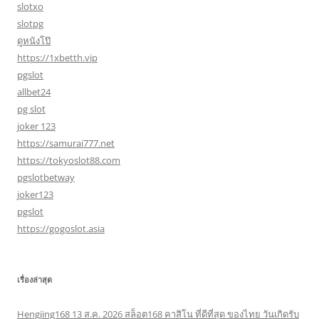
slotxo
slotpg
ดูหนังโป๊
https://1xbetth.vip
pgslot
allbet24
pg slot
joker 123
https://samurai777.net
https://tokyoslot88.com
pgslotbetway
joker123
pgslot
https://gogoslot.asia
เรื่องล่าสุด
Hengjing168 13 ส.ค. 2026 สล็อต168 คาสิโน ที่ดีที่สุด ของไทย วันเกิดรับ