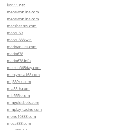
lux555.net
m4newonline.com
m4newonline.com
mac1bet789.com
macau69
macau888.win
marinapluss.com
mario678
mario678.info
meekin365day.com
mercyrosa168.com
mfj889xx.com
mia88th.com
mib555s.com
mmgoldsbets.com
mmplay-casino.com
mono16888.com
moza888.com