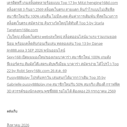
เครดิตฟรี เกมสล็อตหลายร้อยแบบ Top 17 by Mitzi hengjing168d.com
สล็อต168 3 กันยา 2569 สล็อตเว็บตรง สายแตก ลุ้นกำไรแบบไม่เสียฟีล
สมาชิกใหม่รับ 100% เล่นลื่น ไม่มีสะดุด คุ้มค่าการเดิมพัน ที่สุดในวงการ
สล็อตเว็บตรง สมัครง่าย ลุ้นรางวัลใหญ่ได้ทันที Top 5 by Starla
Tangtem168e.com
เว็บใหญ่ สล็อตเว็บตรง websiteใหญ่ สล็อตออนไลน์มาแรง รวมเกมยอด
นิยม พร้อมเคล็ดลับก่อนเริ่มเล่น ทดลองเล่น Top 13 by Danae
Jin888.asia 3 SEP 2026 พนันออนไลน์
Sexy168 เปิดมุมมองใหม่ของเกมบาคาร่า สมาชิกใหม่ 100% เกมดัง
ฟีเจอร์ครบ สัมผัสโต๊ะสดระดับพรีเมียม บาคาร่า สมัครง่าย ได้โปรไว Top
22 by Robt Sexy168c.com 26 ส.ค. 69
Pussy888play โปรคุ้มทุกวัน เล่นสนุกได้มากกว่าเดิม Top 35 by
Gabrielle pussy888play.me สมาชิกใหม่รับ 50% สมจริง เสียงดี กราฟฟิค
3D สวรรค์ของนักลงทุน พุซซี่888 รอไม่ได้ ต้องลอง 29 กรกฎาคม 2569
คลังเก็บ
สิงหาคม 2026