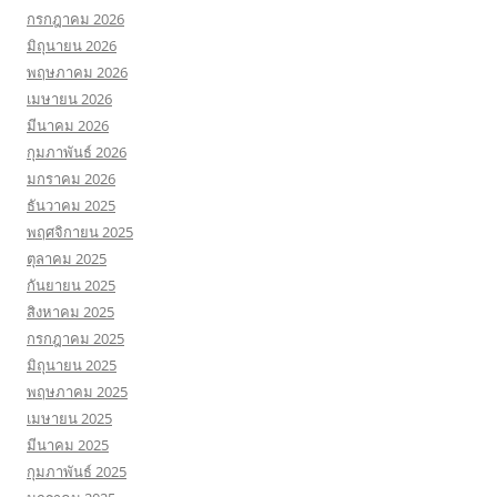
กรกฎาคม 2026
มิถุนายน 2026
พฤษภาคม 2026
เมษายน 2026
มีนาคม 2026
กุมภาพันธ์ 2026
มกราคม 2026
ธันวาคม 2025
พฤศจิกายน 2025
ตุลาคม 2025
กันยายน 2025
สิงหาคม 2025
กรกฎาคม 2025
มิถุนายน 2025
พฤษภาคม 2025
เมษายน 2025
มีนาคม 2025
กุมภาพันธ์ 2025