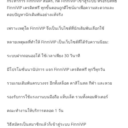
กระทำการ FinniVIP สมัคร, กด FinniVIP เข้าสู่ระบบ หรือรับสิทธิ์
FinniVIP เครดิตฟรี ทุกขั้นตอนถูกดีไซน์มาเพื่อความสะดวกและ
ตอบปัญหานักเดิมพันอย่างแท้จริง
เพราะเหตุใด FinniVIP จึงเป็นเว็บไซต์ที่นักเดิมพันเลือกใช้
หลายเหตุผลที่ทำให้ FinniVIP เป็นเว็บไซต์ที่ได้รับความนิยม:
ระบบฝากถอนออโต้ ใช้เวลาเพียง 30 วินาที
มีโปรโมชั่นนานัปการ แจก FinniVIP เครดิตฟรี ทุกวี่ทุกวัน
รวมเกมเดิมพันครบวงจร อีกทั้งสล็อต คาสิโนสด กีฬา และหวย
รองรับการใช้แรงงานบนมือถือ แท็บเล็ต รวมทั้งคอมพิวเตอร์
คณะทำงานให้บริการตลอด 1 วัน
วิธีสมัครเป็นสมาชิกแล้วก็เข้าสู่ระบบ FinniVIP