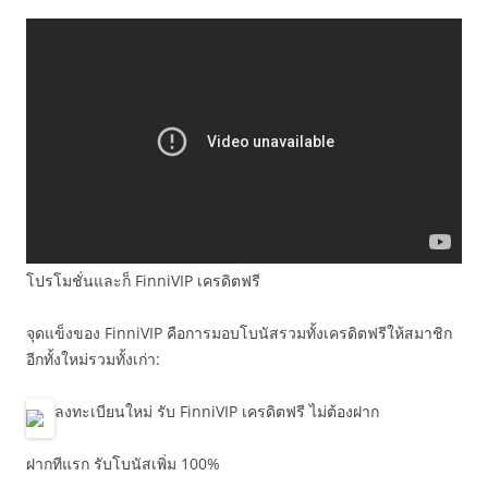
โปรโมชั่นและก็ FinniVIP เครดิตฟรี
จุดแข็งของ FinniVIP คือการมอบโบนัสรวมทั้งเครดิตฟรีให้สมาชิก
อีกทั้งใหม่รวมทั้งเก่า:
ลงทะเบียนใหม่ รับ FinniVIP เครดิตฟรี ไม่ต้องฝาก
ฝากทีแรก รับโบนัสเพิ่ม 100%