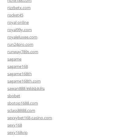
rich8188.com
rizzbetx.com
rocket45
royal online
royal99y.com
royaleluxee.com
run24pro.com
runway789s.com
sagame
sagame168
sagame168th
sagame168th.com
sawan888 ทดลองเล่น
sbobet
sbotop1688.com
sclass8888.com
sexxybet168-casino.com
sexy168
sexy168vip