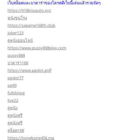
เว็บสล็อตและบาคาร่าของโครตดีเว็บนี้เล่นแล้วรวยจัดๆ
https://918kissauto.xyz
หนังชนโรง
https://sagame168th.club
joker123
ดูหนังออนไลน์
https://www.pussy888play.com
pussy888
บาคาร่า168
https://www.pgslot.golf
pgslot77
pg99
fullslotpg
live22
ดูหนัง
ดูหนังฟรี
ดูหนังฟรี
สล็อต168
https://hongkong456.me