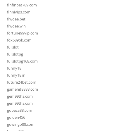
finfinbet789.com
finnivips.com
fiwdee.bet
fiwdee.win
fortune99vip.com
fox689ok.com
fullslot
fullslotpg
fullslotpg168.com
funny18
funny18.in
future24bet.com
gamehit8888.com
gem99ths.com
gem99ths.com
gobaza88.com
golden456
gowingo88.com