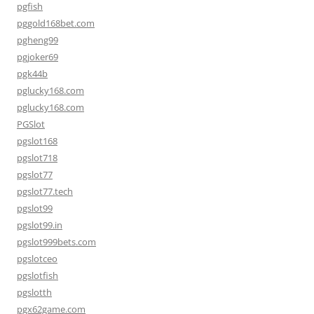
pgfish
pggold168bet.com
pgheng99
pgjoker69
pgk44b
pglucky168.com
pglucky168.com
PGSlot
pgslot168
pgslot718
pgslot77
pgslot77.tech
pgslot99
pgslot99.in
pgslot999bets.com
pgslotceo
pgslotfish
pgslotth
pgx62game.com