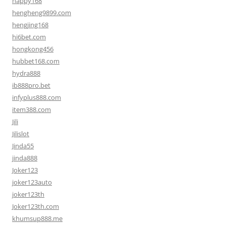
happy168
hengheng9899.com
hengjing168
hi6bet.com
hongkong456
hubbet168.com
hydra888
ib888pro.bet
infyplus888.com
item388.com
Jili
Jilislot
Jinda55
jinda888
Joker123
joker123auto
joker123th
Joker123th.com
khumsup888.me