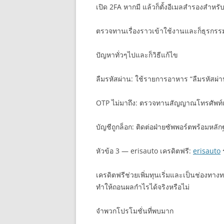
เปิด 2FA หากมี แล้วก็ตั้งอีเมลสำรองสำหรับก
ตรวจทานเรื่องราวเข้าใช้งานและก็ธุรกรร
ปัญหาทั่วๆไปและก็วิธีแก้ไข
ลืมรหัสผ่าน: ใช้รายการอาหาร “ลืมรหัสผ่าน”
OTP ไม่มาถึง: ตรวจทานสัญญาณโทรศัพท์เคล
บัญชีถูกล็อก: ติดต่อฝ่ายซัพพอร์ตพร้อมหล
หัวข้อ 3 — erisauto เครดิตฟรี:
erisauto
เครดิตฟรีช่วยเพิ่มทุนเริ่มและเป็นช่องทาง
ทำให้ถอนผลกำไรได้จริงหรือไม่
จำพวกโปรโมชั่นที่พบมาก