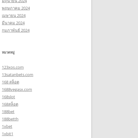
มิถุนายน 2024
พฤษภาคม 2024
เมษายน 2024
มีนาคม 2024
กุมภาพันธ์ 2024
หมวดหมู่
123xos.com
13satanbets.com
168 สล็อต
1688vegasx.com
168slot
168สล็อต
188bet
188betth
1xbet
1xbit1