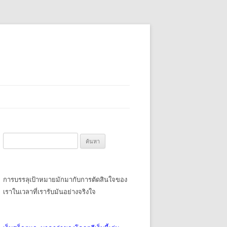
ค้นหา
สำหรับ:
การบรรลุเป้าหมายมักมากับการตัดสินใจของ
เราในเวลาที่เรารับมันอย่างจริงใจ