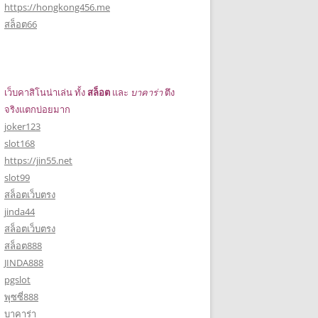
https://hongkong456.me
สล็อต66
เว็บคาสิโนน่าเล่น ทั้ง
สล็อต
และ
บาคาร่า
ตึง
จริงแตกบ่อยมาก
joker123
slot168
https://jin55.net
slot99
สล็อตเว็บตรง
jinda44
สล็อตเว็บตรง
สล็อต888
JINDA888
pgslot
พุซซี่888
บาคาร่า