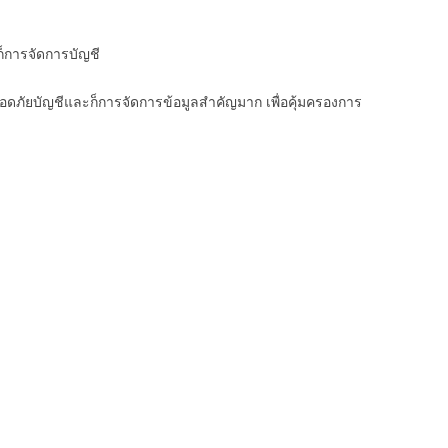
ก็การจัดการบัญชี
ดภัยบัญชีและก็การจัดการข้อมูลสำคัญมาก เพื่อคุ้มครองการ