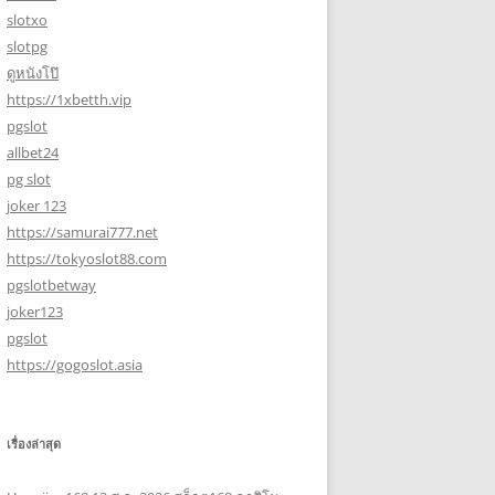
slotxo
slotpg
ดูหนังโป๊
https://1xbetth.vip
pgslot
allbet24
pg slot
joker 123
https://samurai777.net
https://tokyoslot88.com
pgslotbetway
joker123
pgslot
https://gogoslot.asia
เรื่องล่าสุด