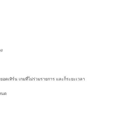
อง
ยอดเทิร์น เกมที่ไม่ร่วมรายการ และก็ระยะเวลา
ำหนด