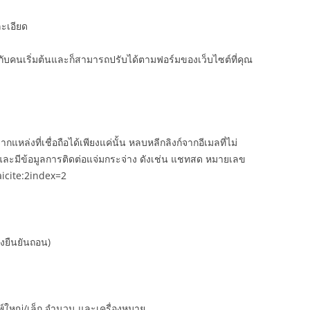
ะเอียด
าะกับคนเริ่มต้นและก็สามารถปรับได้ตามฟอร์มของเว็บไซต์ที่คุณ
กแหล่งที่เชื่อถือได้เพียงแค่นั้น หลบหลีกลิงก์จากอีเมลที่ไม่
 และมีข้อมูลการติดต่อแจ่มกระจ่าง ดังเช่น แชทสด หมายเลข
aicite:2index=2
องยืนยันถอน)
มพ์ใหญ่/เล็ก จำนวน และเครื่องหมาย