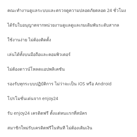
คณะทำงานดูแลระบบและตรวจดูความปลอดภัยตลอด 24 ชั่วโมง
ได้รับใบอนุญาตจากหน่วยงานดูแลดูแลเกมเดิมพันระดับสากล
ใช้งานง่าย ไม่ต้องติดตั้ง
เล่นได้ทั้งบนมือถือและคอมพิวเตอร์
ไม่ต้องดาวน์โหลดแอปพลิเคชัน
รองรับทุกระบบปฏิบัติการ ไม่ว่าจะเป็น iOS หรือ Android
โปรโมชั่นเด่นจาก enjoy24
รับ enjoy24 เครดิตฟรี ตั้งแต่หนแรกที่สมัคร
สมาชิกใหม่รับเครดิตฟรีในทันที ไม่ต้องเติมเงิน