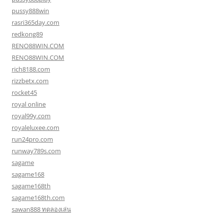
pussy888win
rasri365day.com
redkong89
RENO88WIN.COM
RENO88WIN.COM
rich8188.com
rizzbetx.com
rocket45
royal online
royal99y.com
royaleluxee.com
run24pro.com
runway789s.com
sagame
sagame168
sagame168th
sagame168th.com
sawan888 ทดลองเล่น