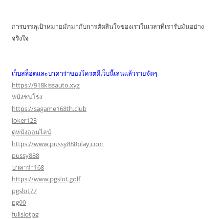
การบรรลุเป้าหมายมักมากับการตัดสินใจของเราในเวลาที่เรารับมันอย่าง
จริงใจ
เว็บสล็อตและบาคาร่าของโครตดีเว็บนี้เล่นแล้วรวยจัดๆ
https://918kissauto.xyz
หนังชนโรง
https://sagame168th.club
joker123
ดูหนังออนไลน์
https://www.pussy888play.com
pussy888
บาคาร่า168
https://www.pgslot.golf
pgslot77
pg99
fullslotpg