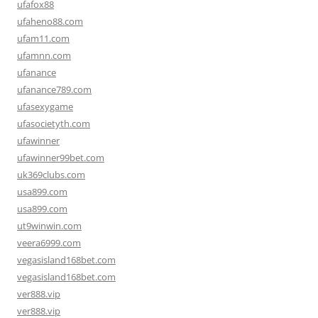
ufafox88
ufaheno88.com
ufam11.com
ufamnn.com
ufanance
ufanance789.com
ufasexygame
ufasocietyth.com
ufawinner
ufawinner99bet.com
uk369clubs.com
usa899.com
usa899.com
ut9winwin.com
veera6999.com
vegasisland168bet.com
vegasisland168bet.com
ver888.vip
ver888.vip