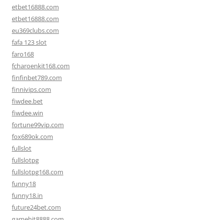
etbet16888.com
etbet16888.com
eu369clubs.com
fafa 123 slot
faro168
fcharoenkit168.com
finfinbet789.com
finnivips.com
fiwdee.bet
fiwdee.win
fortune99vip.com
fox689ok.com
fullslot
fullslotpg
fullslotpg168.com
funny18
funny18.in
future24bet.com
gamehit8888.com