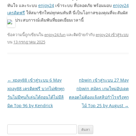
ทันใจ และระบบ
enjoy24
เข้าระบบ ที่ปลอดภัย พร้อมมอบ
enjoy24
เครดิตฟรี
ให้สมาชิกใหม่ทุกคนทันที นี่เป็นโอกาสของคุณที่จะสัมผัส
ประสบการณ์เดิมพันที่ยอดเยี่ยมเวลานี้
ข้อความนี้ถูกเขียนใน
enjoy24.fun
และติดป้ายกำกับ
enjoy24 เข้าสู่ระบบ
บน
13 กรกฎาคม 2025
เมนู
←
xpay88 เข้าสู่ระบบ 6 May
nbwin เข้าสู่ระบบ 27 May
นำทาง
xpay88 เครดิตฟรี บวกไม่พักทุก
nbwin สมัคร เกมใหม่อัปเดต
เรื่อง
วันไม่มีทุนก็เล่นได้ถอนได้ไม่มีลิ
ตลอดไม่ต้องแจ้งสลิปกำไรจริงทุก
มิต Top 96 by Kendrick
ไม้ Top 25 by August
→
ค้นหา
สำหรับ: