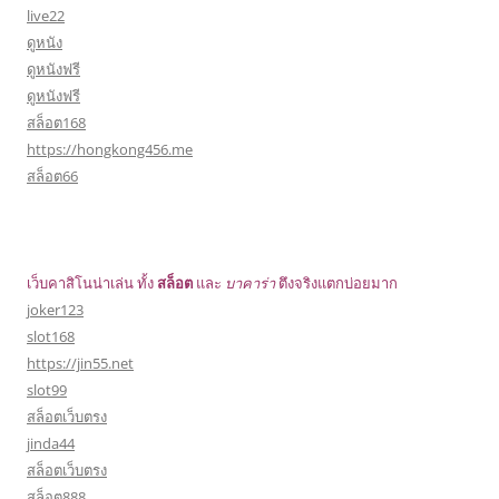
live22
ดูหนัง
ดูหนังฟรี
ดูหนังฟรี
สล็อต168
https://hongkong456.me
สล็อต66
เว็บคาสิโนน่าเล่น ทั้ง
สล็อต
และ
บาคาร่า
ตึงจริงแตกบ่อยมาก
joker123
slot168
https://jin55.net
slot99
สล็อตเว็บตรง
jinda44
สล็อตเว็บตรง
สล็อต888