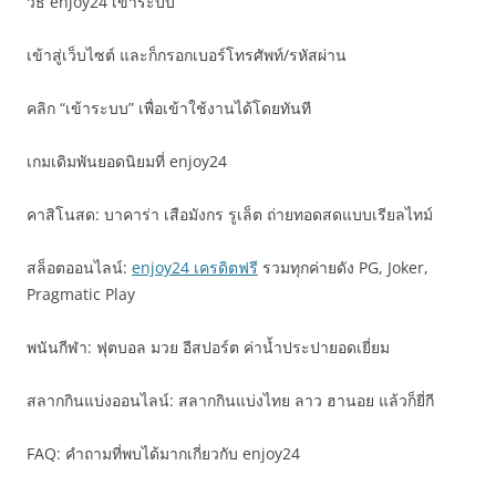
วิธี enjoy24 เข้าระบบ
เข้าสู่เว็บไซต์ และก็กรอกเบอร์โทรศัพท์/รหัสผ่าน
คลิก “เข้าระบบ” เพื่อเข้าใช้งานได้โดยทันที
เกมเดิมพันยอดนิยมที่ enjoy24
คาสิโนสด: บาคาร่า เสือมังกร รูเล็ต ถ่ายทอดสดแบบเรียลไทม์
สล็อตออนไลน์:
enjoy24 เครดิตฟรี
รวมทุกค่ายดัง PG, Joker,
Pragmatic Play
พนันกีฬา: ฟุตบอล มวย อีสปอร์ต ค่าน้ำประปายอดเยี่ยม
สลากกินแบ่งออนไลน์: สลากกินแบ่งไทย ลาว ฮานอย แล้วก็ยี่กี
FAQ: คำถามที่พบได้มากเกี่ยวกับ enjoy24