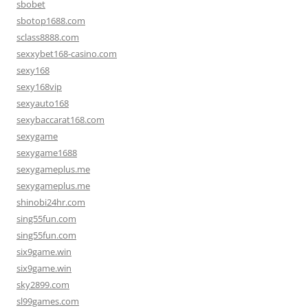
sbobet
sbotop1688.com
sclass8888.com
sexxybet168-casino.com
sexy168
sexy168vip
sexyauto168
sexybaccarat168.com
sexygame
sexygame1688
sexygameplus.me
sexygameplus.me
shinobi24hr.com
sing55fun.com
sing55fun.com
six9game.win
six9game.win
sky2899.com
sl99games.com