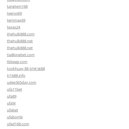
tangtem168
teenoi69
temmax69
texas24
thehulk888.com
thehulk888.net
thehulk888.net
tia8kingbet.com
tkbpgg.com
tookhuay 88 ถูกหวย88
tr1688.info
udee365day.com
ufa11bet
ufa89
ufa9r
ufabet
ufabomb
ufad168.com