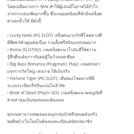
โดยเฉลี่ยมากกว่า 96% ทำให้ผู้เล่นมีโอกาสได้กำไร
จากการเล่นเพิ่มมากขึ้น ซึ่งเกมยอดนิยมที่นักปั่นสล็อต
ต่างยกนิ้วให้ มีดังนี้
• Lucky Neko (PG SLOT): สล็อตแมวกวักที่โชคลาภที่
มีฟีพบร์ตัวคูณต่อเนื่อง รวมทั้งฟรีสปินแจกบ่อยมาก
• Roma (SLOTXO): เกมสล็อตแนวโรมันที่ให้ความ
รู้สึกตื่นเต้นราวกับต่อสู้ในวัวลอสเซียม
• Big Bass Bonanza (Pragmatic Play): เกมตกปลา
แจกรางวัลใหญ่ เล่นง่าย ได้เงินจริง
• Fortune Tiger (PG SLOT): เสือทองโชคลาภที่มี
ระบบระเบียบรีสปินแบบไม่จำกัด
• Book of Dead (Play’n GO): เกมสล็อตแนวผจญภัยที่
สายล่าขุมเงินขุมทองจะต้องลอง
ทุกเกมสามารถทดลองเล่นJinda55ฟรีก่อนพนันจริง
พอดีหน้าเว็บโดยไม่ต้องลงทะเบียนสมัครสมาชิก