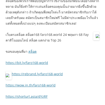
สล็อตของพวกเราที่ตอบปัญหาการใช้งานของนักพนันได้อย่างหลาก
หลาย มันก็ยิ่งทำให้การเล่นสล็อตของคุณนั้นง่ายมากยิ่งขึ้นอีกด้วย
ด้วยเหตุดังกล่าว ถ้าเกิดคุณพึงพอใจล่ะก็ มาสมัครสมาชิกกับเราได้
เลยจ๊าครับผม สมัครเป็นสมาชิกใหม่ฟรี ไม่มีค่าประเพณีอะไรก็แล้ว
แต่ทั้งหมดทั้งปวงแน่ๆ ลงทะเบียนสมัครสมาชิกเลย!
เว็บตรงสล็อต สล็อต168 faro168.world 24 พฤษภา 68 Fay
คาสิโนออนไลน์ สล็อต แตกง่าย Top 26
ขอขอบคุณที่มา
สล็อต
https://bit.ly/faro168-world
https://rebrand.ly/faro168-world
https://wow.in.th/faro168-world
https://shorturl.asia/dYzRF