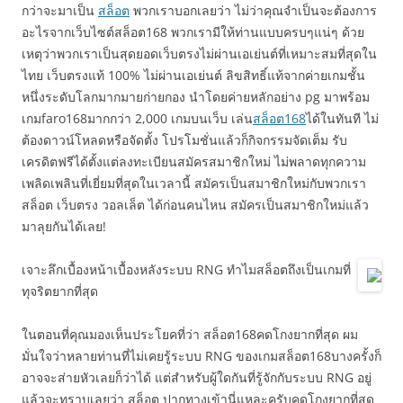
กว่าจะมาเป็น
สล็อต
พวกเราบอกเลยว่า ไม่ว่าคุณจำเป็นจะต้องการ
อะไรจากเว็บไซต์สล็อต168 พวกเรามีให้ท่านแบบครบๆแน่ๆ ด้วย
เหตุว่าพวกเราเป็นสุดยอดเว็บตรงไม่ผ่านเอเย่นต์ที่เหมาะสมที่สุดใน
ไทย เว็บตรงแท้ 100% ไม่ผ่านเอเย่นต์ ลิขสิทธิ์แท้จากค่ายเกมชั้น
หนึ่งระดับโลกมากมายก่ายกอง นำโดยค่ายหลักอย่าง pg มาพร้อม
เกมfaro168มากกว่า 2,000 เกมบนเว็บ เล่น
สล็อต168
ได้ในทันที ไม่
ต้องดาวน์โหลดหรือจัดตั้ง โปรโมชั่นแล้วก็กิจกรรมจัดเต็ม รับ
เครดิตฟรีได้ตั้งแต่ลงทะเบียนสมัครสมาชิกใหม่ ไม่พลาดทุกความ
เพลิดเพลินที่เยี่ยมที่สุดในเวลานี้ สมัครเป็นสมาชิกใหม่กับพวกเรา
สล็อต เว็บตรง วอลเล็ต ได้ก่อนคนไหน สมัครเป็นสมาชิกใหม่แล้ว
มาลุยกันได้เลย!
เจาะลึกเบื้องหน้าเบื้องหลังระบบ RNG ทำไมสล็อตถึงเป็นเกมที่
ทุจริตยากที่สุด
ในตอนที่คุณมองเห็นประโยคที่ว่า สล็อต168คดโกงยากที่สุด ผม
มั่นใจว่าหลายท่านที่ไม่เคยรู้ระบบ RNG ของเกมสล็อต168บางครั้งก็
อาจจะส่ายหัวเลยก็ว่าได้ แต่สำหรับผู้ใดกันที่รู้จักกับระบบ RNG อยู่
แล้วจะทราบเลยว่า สล็อต ปากทางเข้านี่แหละครับคดโกงยากที่สุด