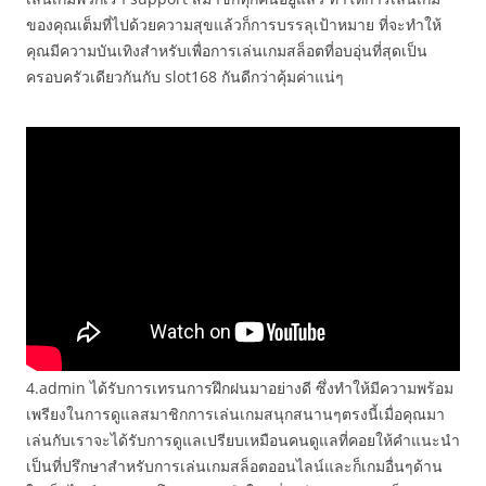
ของคุณเต็มที่ไปด้วยความสุขแล้วก็การบรรลุเป้าหมาย ที่จะทำให้
คุณมีความบันเทิงสำหรับเพื่อการเล่นเกมสล็อตที่อบอุ่นที่สุดเป็น
ครอบครัวเดียวกันกับ slot168 กันดีกว่าคุ้มค่าแน่ๆ
4.admin ได้รับการเทรนการฝึกฝนมาอย่างดี ซึ่งทำให้มีความพร้อม
เพรียงในการดูแลสมาชิกการเล่นเกมสนุกสนานๆตรงนี้เมื่อคุณมา
เล่นกับเราจะได้รับการดูแลเปรียบเหมือนคนดูแลที่คอยให้คำแนะนำ
เป็นที่ปรึกษาสำหรับการเล่นเกมสล็อตออนไลน์และก็เกมอื่นๆด้าน