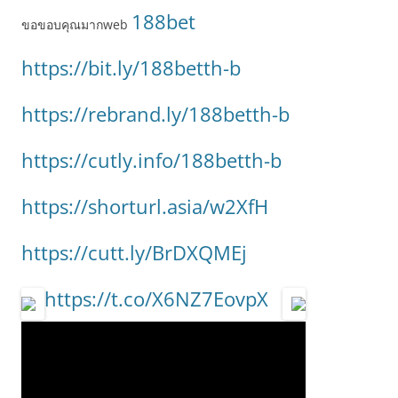
188bet
ขอขอบคุณมากweb
https://bit.ly/188betth-b
https://rebrand.ly/188betth-b
https://cutly.info/188betth-b
https://shorturl.asia/w2XfH
https://cutt.ly/BrDXQMEj
https://t.co/X6NZ7EovpX