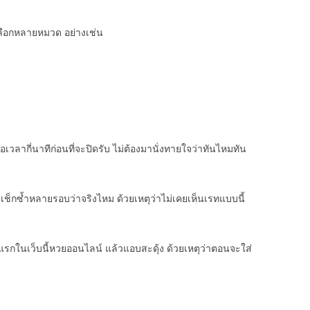
ือกหลายหมวด อย่างเช่น
เวลากี่นาทีก่อนที่จะปิดรับ ไม่ต้องมานั่งทายใจว่าทันไหมทัน
องเช็กซ้ำหลายรอบว่าจริงไหม ด้วยเหตุว่าไม่เคยเห็นเรทแบบนี้
ในเว็บนี้หวยออนไลน์ แล้วแอบสะดุ้ง ด้วยเหตุว่าตอนจะใส่