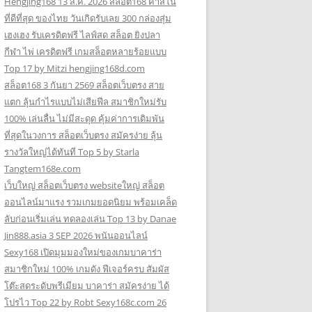
Hengjing168 13 ส.ค. 2026 สล็อต168 คาสิโน
ที่ดีที่สุด ของไทย วันเกิดรับเลย 300 กล่องสุ่ม
เฮงเฮง รับเครดิตฟรี ไลฟ์สด สล็อต ยิงปลา
กีฬา ไพ่ เครดิตฟรี เกมสล็อตหลายร้อยแบบ
Top 17 by Mitzi hengjing168d.com
สล็อต168 3 กันยา 2569 สล็อตเว็บตรง สาย
แตก ลุ้นกำไรแบบไม่เสียฟีล สมาชิกใหม่รับ
100% เล่นลื่น ไม่มีสะดุด คุ้มค่าการเดิมพัน
ที่สุดในวงการ สล็อตเว็บตรง สมัครง่าย ลุ้น
รางวัลใหญ่ได้ทันที Top 5 by Starla
Tangtem168e.com
เว็บใหญ่ สล็อตเว็บตรง websiteใหญ่ สล็อต
ออนไลน์มาแรง รวมเกมยอดนิยม พร้อมเคล็ด
ลับก่อนเริ่มเล่น ทดลองเล่น Top 13 by Danae
Jin888.asia 3 SEP 2026 พนันออนไลน์
Sexy168 เปิดมุมมองใหม่ของเกมบาคาร่า
สมาชิกใหม่ 100% เกมดัง ฟีเจอร์ครบ สัมผัส
โต๊ะสดระดับพรีเมียม บาคาร่า สมัครง่าย ได้
โปรไว Top 22 by Robt Sexy168c.com 26