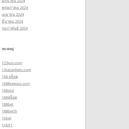
มิถุนายน 2024
พฤษภาคม 2024
เมษายน 2024
มีนาคม 2024
กุมภาพันธ์ 2024
หมวดหมู่
123xos.com
13satanbets.com
168 สล็อต
1688vegasx.com
168slot
168สล็อต
188bet
188betth
1xbet
1xbit1