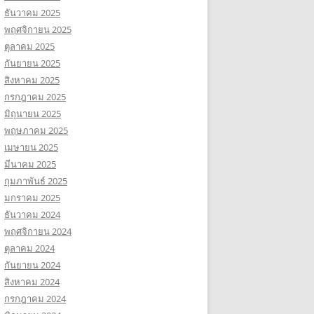
ธันวาคม 2025
พฤศจิกายน 2025
ตุลาคม 2025
กันยายน 2025
สิงหาคม 2025
กรกฎาคม 2025
มิถุนายน 2025
พฤษภาคม 2025
เมษายน 2025
มีนาคม 2025
กุมภาพันธ์ 2025
มกราคม 2025
ธันวาคม 2024
พฤศจิกายน 2024
ตุลาคม 2024
กันยายน 2024
สิงหาคม 2024
กรกฎาคม 2024