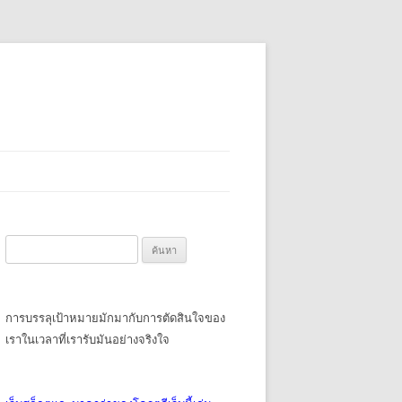
ค้นหา
สำหรับ:
การบรรลุเป้าหมายมักมากับการตัดสินใจของ
เราในเวลาที่เรารับมันอย่างจริงใจ