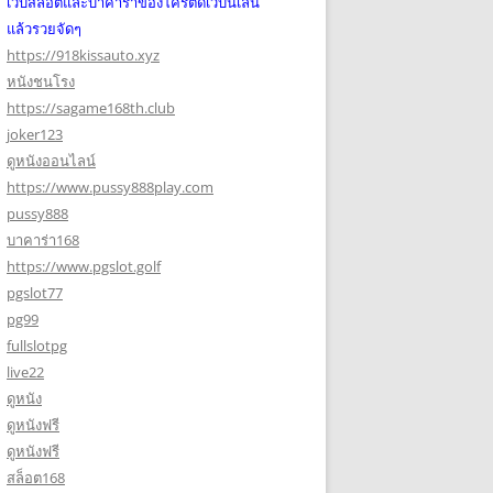
เว็บสล็อตและบาคาร่าของโครตดีเว็บนี้เล่น
แล้วรวยจัดๆ
https://918kissauto.xyz
หนังชนโรง
https://sagame168th.club
joker123
ดูหนังออนไลน์
https://www.pussy888play.com
pussy888
บาคาร่า168
https://www.pgslot.golf
pgslot77
pg99
fullslotpg
live22
ดูหนัง
ดูหนังฟรี
ดูหนังฟรี
สล็อต168