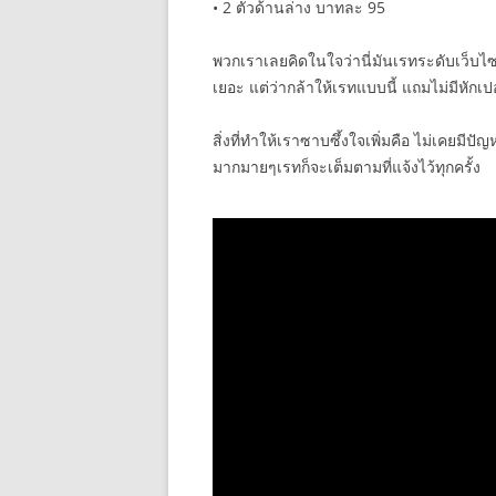
• 2 ตัวด้านล่าง บาทละ 95
พวกเราเลยคิดในใจว่านี่มันเรทระดับเว็บไซ
เยอะ แต่ว่ากล้าให้เรทแบบนี้ แถมไม่มีหักเปอ
สิ่งที่ทำให้เราซาบซึ้งใจเพิ่มคือ ไม่เคยมีป
มากมายๆเรทก็จะเต็มตามที่แจ้งไว้ทุกครั้ง