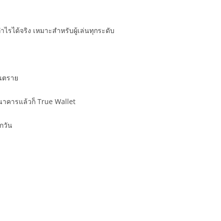
กำไรได้จริง เหมาะสำหรับผู้เล่นทุกระดับ
ันตราย
นาคารแล้วก็ True Wallet
ุกวัน