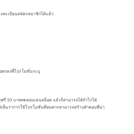
ถลงทะเบียนสมัครสมาชิกได้แล้ว
ตกลงที่โปรโมชั่นระบุ
ดิตฟรี 50 บาททดสอบเล่นสล็อต แล้วก็สามารถได้กำไรได้
ห้เห็นว่าการใช้โปรโมชั่นที่สมควรสามารถสร้างคำตอบที่น่า