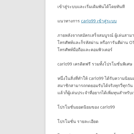
เข้าสู่ระบบและเริ่มเดิมพันได้โดยทันที
แนวทางการ
carlo99 เข้าสู่ระบบ
ภายหลังจากสมัครเสร็จสมบูรณ์ ผู้เล่นสาม
โทรศัพท์และก็รหัสผ่าน หรือการันตีผ่าน 
โทรศัพท์มือถือและคอมพิวเตอร์
carlo99 เครดิตฟรี รวมทั้งโปรโมชั่นพิเศษ
หนึ่งในสิ่งที่ทำให้ carlo99 ได้รับความนิย
สมาชิกสามารถกดยอมรับได้จริงทุกวี่ทุกวัน 
แล้วก็ผู้เล่นประจำที่อยากได้เพิ่มทุนสำหรับ
โปรโมชั่นยอดนิยมของ carlo99
โปรโมชั่น รายละเอียด