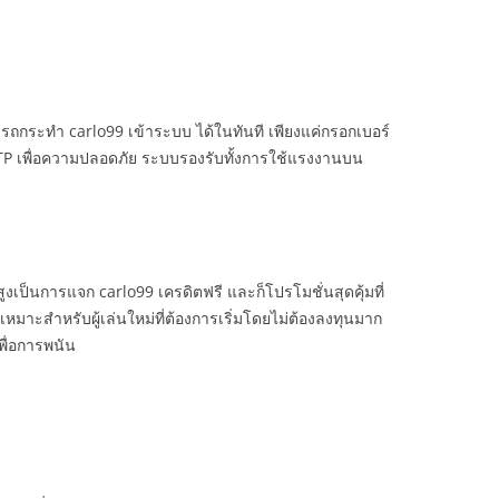
ารถกระทำ carlo99 เข้าระบบ ได้ในทันที เพียงแค่กรอกเบอร์
OTP เพื่อความปลอดภัย ระบบรองรับทั้งการใช้แรงงานบน
มสูงเป็นการแจก carlo99 เครดิตฟรี และก็โปรโมชั่นสุดคุ้มที่
เหมาะสำหรับผู้เล่นใหม่ที่ต้องการเริ่มโดยไม่ต้องลงทุนมาก
เพื่อการพนัน