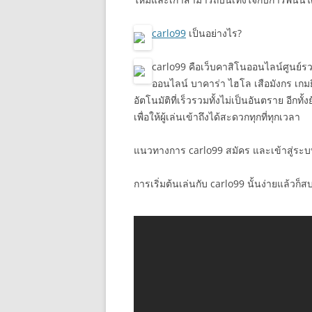
carlo99
เป็นอย่างไร?
carlo99 คือเว็บคาสิโนออนไลน์ศูนย์รว
ออนไลน์ บาคาร่า ไฮโล เสือมังกร เกม
อัตโนมัติที่เร็วรวมทั้งไม่เป็นอันตราย อีกท
เพื่อให้ผู้เล่นเข้าถึงได้สะดวกทุกที่ทุกเวลา
แนวทางการ carlo99 สมัคร และเข้าสู่ระ
การเริ่มต้นเล่นกับ carlo99 นั้นง่ายแล้วก็สบ