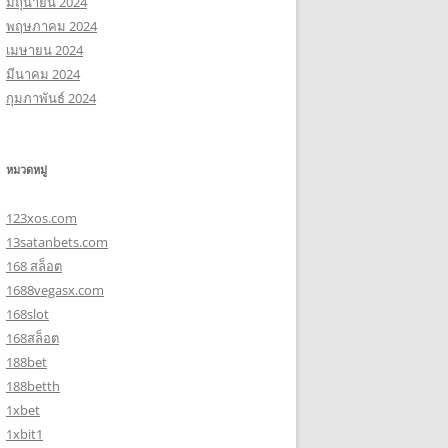
มิถุนายน 2024
พฤษภาคม 2024
เมษายน 2024
มีนาคม 2024
กุมภาพันธ์ 2024
หมวดหมู่
123xos.com
13satanbets.com
168 สล็อต
1688vegasx.com
168slot
168สล็อต
188bet
188betth
1xbet
1xbit1