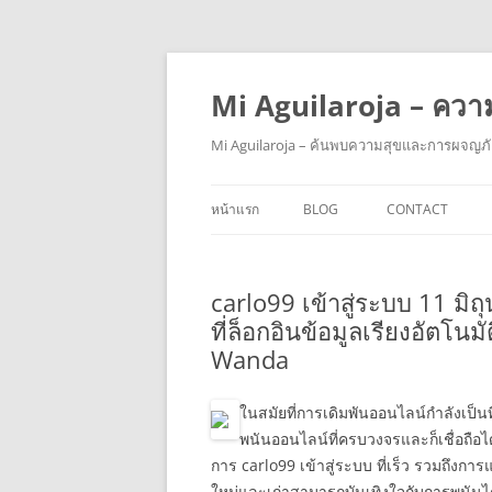
Mi Aguilaroja – ความส
Mi Aguilaroja – ค้นพบความสุขและการผจญภัยที่ไ
หน้าแรก
BLOG
CONTACT
carlo99 เข้าสู่ระบบ 11 มิถ
ที่ล็อกอินข้อมูลเรียงอัตโนม
Wanda
ในสมัยที่การเดิมพันออนไลน์กำลังเป็นท
พนันออนไลน์ที่ครบวงจรและก็เชื่อถือได
การ carlo99 เข้าสู่ระบบ ที่เร็ว รวมถึงการ
ใหม่และเก่าสามารถบันเทิงใจกับการพนันได้อย่