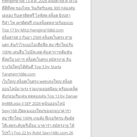
Hengjing168 13 ส.ค. 2026 สล็อต168 คาสิโน
ที่ดีที่สุด ของไทย วันเกิดรับเลย 300 กล่องสุ่ม
เฮงเฮง รับเครดิตฟรี ไลฟ์สด สล็อต ยิงปลา
กีฬา ไพ่ เครดิตฟรี เกมสล็อตหลายร้อยแบบ
Top 17 by Mitzi hengjing168d.com
สล็อต168 3 กันยา 2569 สล็อตเว็บตรง สาย
แตก ลุ้นกำไรแบบไม่เสียฟีล สมาชิกใหม่รับ
100% เล่นลื่น ไม่มีสะดุด คุ้มค่าการเดิมพัน
ที่สุดในวงการ สล็อตเว็บตรง สมัครง่าย ลุ้น
รางวัลใหญ่ได้ทันที Top 5 by Starla
Tangtem168e.com
เว็บใหญ่ สล็อตเว็บตรง websiteใหญ่ สล็อต
ออนไลน์มาแรง รวมเกมยอดนิยม พร้อมเคล็ด
ลับก่อนเริ่มเล่น ทดลองเล่น Top 13 by Danae
Jin888.asia 3 SEP 2026 พนันออนไลน์
Sexy168 เปิดมุมมองใหม่ของเกมบาคาร่า
สมาชิกใหม่ 100% เกมดัง ฟีเจอร์ครบ สัมผัส
โต๊ะสดระดับพรีเมียม บาคาร่า สมัครง่าย ได้
โปรไว Top 22 by Robt Sexy168c.com 26