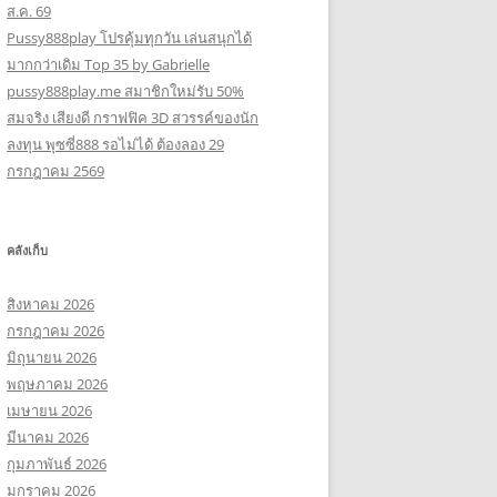
ส.ค. 69
Pussy888play โปรคุ้มทุกวัน เล่นสนุกได้
มากกว่าเดิม Top 35 by Gabrielle
pussy888play.me สมาชิกใหม่รับ 50%
สมจริง เสียงดี กราฟฟิค 3D สวรรค์ของนัก
ลงทุน พุซซี่888 รอไม่ได้ ต้องลอง 29
กรกฎาคม 2569
คลังเก็บ
สิงหาคม 2026
กรกฎาคม 2026
มิถุนายน 2026
พฤษภาคม 2026
เมษายน 2026
มีนาคม 2026
กุมภาพันธ์ 2026
มกราคม 2026