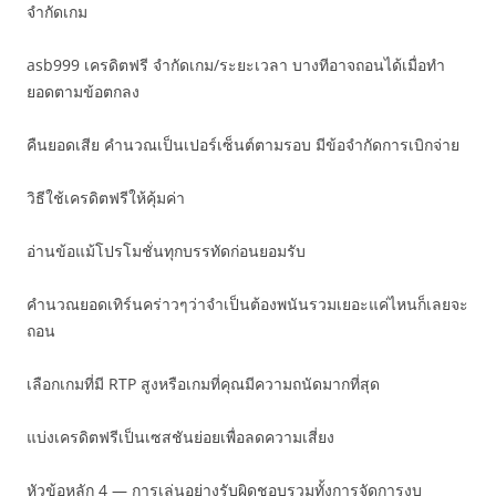
จำกัดเกม
asb999 เครดิตฟรี จำกัดเกม/ระยะเวลา บางทีอาจถอนได้เมื่อทำ
ยอดตามข้อตกลง
คืนยอดเสีย คำนวณเป็นเปอร์เซ็นต์ตามรอบ มีข้อจำกัดการเบิกจ่าย
วิธีใช้เครดิตฟรีให้คุ้มค่า
อ่านข้อแม้โปรโมชั่นทุกบรรทัดก่อนยอมรับ
คำนวณยอดเทิร์นคร่าวๆว่าจำเป็นต้องพนันรวมเยอะแค่ไหนก็เลยจะ
ถอน
เลือกเกมที่มี RTP สูงหรือเกมที่คุณมีความถนัดมากที่สุด
แบ่งเครดิตฟรีเป็นเซสชันย่อยเพื่อลดความเสี่ยง
หัวข้อหลัก 4 — การเล่นอย่างรับผิดชอบรวมทั้งการจัดการงบ