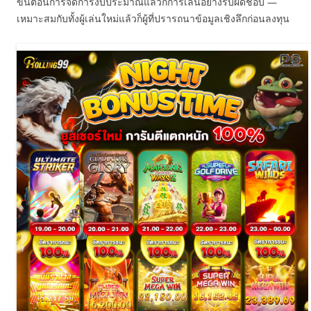
ขั้นตอนการจัดการงบประมาณแล้วก็การเล่นอย่างรับผิดชอบ —
เหมาะสมกับทั้งผู้เล่นใหม่แล้วก็ผู้ที่ปรารถนาข้อมูลเชิงลึกก่อนลงทุน