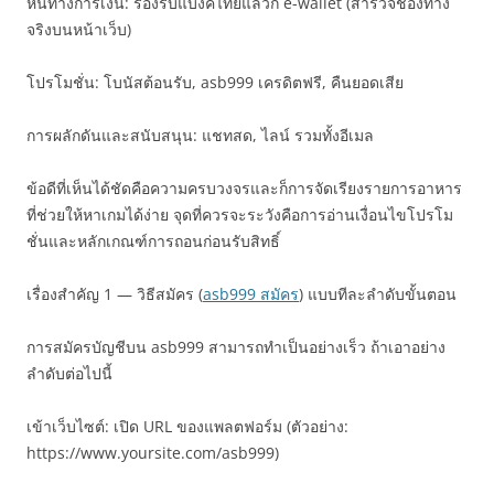
หนทางการเงิน: รองรับแบงค์ไทยแล้วก็ e-wallet (สำรวจช่องทาง
จริงบนหน้าเว็บ)
โปรโมชั่น: โบนัสต้อนรับ, asb999 เครดิตฟรี, คืนยอดเสีย
การผลักดันและสนับสนุน: แชทสด, ไลน์ รวมทั้งอีเมล
ข้อดีที่เห็นได้ชัดคือความครบวงจรและก็การจัดเรียงรายการอาหาร
ที่ช่วยให้หาเกมได้ง่าย จุดที่ควรจะระวังคือการอ่านเงื่อนไขโปรโม
ชั่นและหลักเกณฑ์การถอนก่อนรับสิทธิ์
เรื่องสำคัญ 1 — วิธีสมัคร (
asb999 สมัคร
) แบบทีละลำดับขั้นตอน
การสมัครบัญชีบน asb999 สามารถทำเป็นอย่างเร็ว ถ้าเอาอย่าง
ลำดับต่อไปนี้
เข้าเว็บไซต์: เปิด URL ของแพลตฟอร์ม (ตัวอย่าง:
https://www.yoursite.com/asb999)