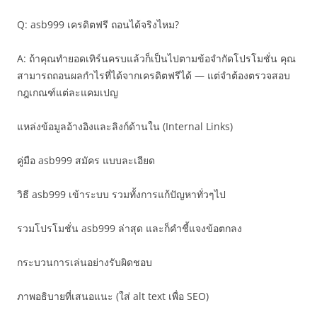
Q: asb999 เครดิตฟรี ถอนได้จริงไหม?
A: ถ้าคุณทำยอดเทิร์นครบแล้วก็เป็นไปตามข้อจำกัดโปรโมชั่น คุณ
สามารถถอนผลกำไรที่ได้จากเครดิตฟรีได้ — แต่จำต้องตรวจสอบ
กฎเกณฑ์แต่ละแคมเปญ
แหล่งข้อมูลอ้างอิงและลิงก์ด้านใน (Internal Links)
คู่มือ asb999 สมัคร แบบละเอียด
วิธี asb999 เข้าระบบ รวมทั้งการแก้ปัญหาทั่วๆไป
รวมโปรโมชั่น asb999 ล่าสุด และก็คำชี้แจงข้อตกลง
กระบวนการเล่นอย่างรับผิดชอบ
ภาพอธิบายที่เสนอแนะ (ใส่ alt text เพื่อ SEO)