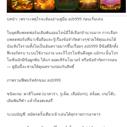
บทนำ: เพราะเหตุไรจะต้องอ่านคู่มือ asb999 ก่อนเริ่มเล่น
ในยุคที่แพลตฟอร์มเดิมพันออนไลน์มีให้เลือกจำนวนมาก การเลือก
แพลตฟอร์มที่น่าเชื่อถือและรู้เรื่องข้อจำกัดต่างๆช่วยให้คุณเล่นได้
บันเทิงใจรวมทั้งไม่เป็นอันตรายมากขึ้นเรื่อยๆ asb999 มีข้อดีอีกทั้ง
ฟีเจอร์ครบ ระบบใช้งานง่าย และก็โปรโมชั่นดึงดูด แม้กระนั้นโปร
โมชั่นมักมีข้อผูกพัน ได้แก่ ยอดเทิร์นโอเวอร์ หรือข้อจำกัดการถอน
— คู่มือนี้จะช่วยให้คุณทราบก่อนรับสิทธิ์
ภาพรวมฟีพบร์หลักของ asb999
ชนิดเกม: คาสิโนสด (บาคาร่า, รูเล็ต, เสือมังกร), สล็อต, เกมโต๊ะ,
เดิมพันกีฬา แล้วก็ลอตเตอรี่
ระบบบัญชี: สมัครครั้งเดียวเข้าเล่นได้ทุกรายการอาหาร