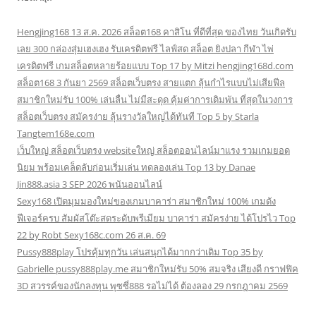
Hengjing168 13 ส.ค. 2026 สล็อต168 คาสิโน ที่ดีที่สุด ของไทย วันเกิดรับ
เลย 300 กล่องสุ่มเฮงเฮง รับเครดิตฟรี ไลฟ์สด สล็อต ยิงปลา กีฬา ไพ่
เครดิตฟรี เกมสล็อตหลายร้อยแบบ Top 17 by Mitzi hengjing168d.com
สล็อต168 3 กันยา 2569 สล็อตเว็บตรง สายแตก ลุ้นกำไรแบบไม่เสียฟีล
สมาชิกใหม่รับ 100% เล่นลื่น ไม่มีสะดุด คุ้มค่าการเดิมพัน ที่สุดในวงการ
สล็อตเว็บตรง สมัครง่าย ลุ้นรางวัลใหญ่ได้ทันที Top 5 by Starla
Tangtem168e.com
เว็บใหญ่ สล็อตเว็บตรง websiteใหญ่ สล็อตออนไลน์มาแรง รวมเกมยอด
นิยม พร้อมเคล็ดลับก่อนเริ่มเล่น ทดลองเล่น Top 13 by Danae
Jin888.asia 3 SEP 2026 พนันออนไลน์
Sexy168 เปิดมุมมองใหม่ของเกมบาคาร่า สมาชิกใหม่ 100% เกมดัง
ฟีเจอร์ครบ สัมผัสโต๊ะสดระดับพรีเมียม บาคาร่า สมัครง่าย ได้โปรไว Top
22 by Robt Sexy168c.com 26 ส.ค. 69
Pussy888play โปรคุ้มทุกวัน เล่นสนุกได้มากกว่าเดิม Top 35 by
Gabrielle pussy888play.me สมาชิกใหม่รับ 50% สมจริง เสียงดี กราฟฟิค
3D สวรรค์ของนักลงทุน พุซซี่888 รอไม่ได้ ต้องลอง 29 กรกฎาคม 2569