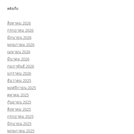
คลังเก็บ
สิงหาคม 2026
กรกฎาคม 2026
มิถุนายน 2026
พฤษภาคม 2026
เมษายน 2026
มีนาคม 2026
กุมภาพันธ์ 2026
มกราคม 2026
ธันวาคม 2025
พฤศจิกายน 2025
ตุลาคม 2025
กันยายน 2025
สิงหาคม 2025
กรกฎาคม 2025
มิถุนายน 2025
พฤษภาคม 2025