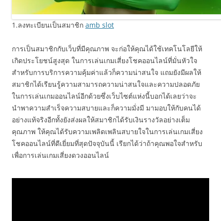
1.ลงทะเบียนเป็นสมาชิก
amb slot
การเป็นสมาชิกกับเว็บที่มีคุณภาพ จะก่อให้คุณได้ใช้เทคโนโลยีให้
เกิดประโยชน์สูงสุด ในการเล่นเกมเสี่ยงโชคออนไลน์ที่มั่นหัวใจ
สำหรับการบริการความคุ้มค่าแล้วก็ความน่าสนใจ แถมยังมีผลให้
สมาชิกได้เรียนรู้ความสามารถความน่าสนใจและความปลอดภัย
ในการเล่นเกมออนไลน์อีกด้วยซึ่งเว็บไซต์แห่งนี้บอกได้เลยว่าจะ
นำพาความสำเร็จความสบายและก็ความมั่งมี มามอบให้กับคนได้
อย่างแท้จริงอีกทั้งยังส่งผลให้สมาชิกได้รับเงินรางวัลอย่างเต็ม
คุณภาพ ให้คุณได้รับความเพลิดเพลินสบายใจในการเล่นเกมเสี่ยง
โชคออนไลน์ที่ดีเยี่ยมที่สุดปัจจุบันนี้ เรียกได้ว่าถ้าคุณพอใจสำหรับ
เพื่อการเล่นเกมเสี่ยงดวงออนไลน์