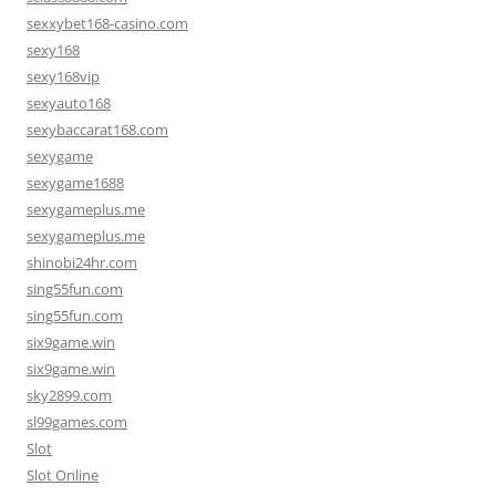
sexxybet168-casino.com
sexy168
sexy168vip
sexyauto168
sexybaccarat168.com
sexygame
sexygame1688
sexygameplus.me
sexygameplus.me
shinobi24hr.com
sing55fun.com
sing55fun.com
six9game.win
six9game.win
sky2899.com
sl99games.com
Slot
Slot Online