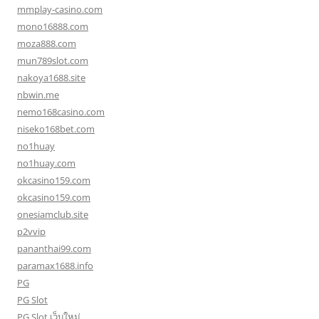
mmplay-casino.com
mono16888.com
moza888.com
mun789slot.com
nakoya1688.site
nbwin.me
nemo168casino.com
niseko168bet.com
no1huay
no1huay.com
okcasino159.com
okcasino159.com
onesiamclub.site
p2vvip
pananthai99.com
paramax1688.info
PG
PG Slot
PG Slot เว็บใหม่