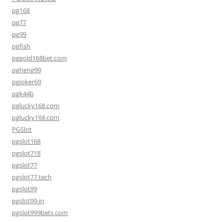
pg168
pg77
pg99
pgfish
pggold168bet.com
pgheng99
pgjoker69
pgk44b
pglucky168.com
pglucky168.com
PGSlot
pgslot168
pgslot718
pgslot77
pgslot77.tech
pgslot99
pgslot99.in
pgslot999bets.com