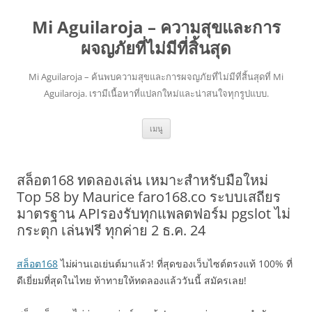
Mi Aguilaroja – ความสุขและการ
ผจญภัยที่ไม่มีที่สิ้นสุด
Mi Aguilaroja – ค้นพบความสุขและการผจญภัยที่ไม่มีที่สิ้นสุดที่ Mi
Aguilaroja. เรามีเนื้อหาที่แปลกใหม่และน่าสนใจทุกรูปแบบ.
ข้าม
เมนู
ไป
ยัง
เนื้อหา
สล็อต168 ทดลองเล่น เหมาะสำหรับมือใหม่
Top 58 by Maurice faro168.co ระบบเสถียร
มาตรฐาน APIรองรับทุกแพลตฟอร์ม pgslot ไม่
กระตุก เล่นฟรี ทุกค่าย 2 ธ.ค. 24
สล็อต168
ไม่ผ่านเอเย่นต์มาแล้ว! ที่สุดของเว็บไซต์ตรงแท้ 100% ที่
ดีเยี่ยมที่สุดในไทย ท้าทายให้ทดลองแล้ววันนี้ สมัครเลย!