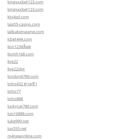
kingxxxbet123.com
kingxxxbet123.com
ktv4sd.com
lala55-casino.com
lalikabetsgame.com
lcbet444.com
lion123สล็อต
lionth168.com
live22
live22slot
london6789.com
lotto432 ทางเข้า
lotto77
lotto888
luckycat789.com
luis16888.com
luke999.net
lux555.net
m4newonline.com