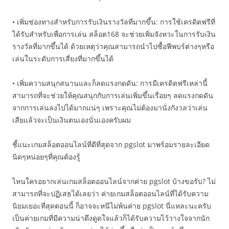
• เพิ่มช่องทางสำหรับการรับเงินรางวัลที่มากขึ้น: การใช้เครดิตฟรีที่
ได้รับสำหรับเพื่อการเล่น สล็อต168 จะช่วยเพิ่มจังหวะในการรับเงิน
รางวัลที่มากขึ้นได้ ด้วยเหตุว่าคุณสามารถนำไปซื้อฟีพบร์ต่างๆหรือ
เล่นในระดับการเสี่ยงที่มากขึ้นได้
• เพิ่มความสนุกสนานและก็ลดแรงกดดัน: การมีเครดิตฟรีเหล่านี้
สามารถที่จะช่วยให้คุณสนุกกับการเล่นเพิ่มขึ้นเรื่อยๆ ลดแรงกดดัน
จากการเล่นลงไปได้มากแน่ๆ เพราะคุณไม่ต้องมานั่งกังวลว่าเล่น
เสียแล้วจะเป็นเงินตนเองนั่นเองครับผม
ชี้แนะเกมสล็อตออนไลน์ที่ดีที่สุดจาก pgslot มาพร้อมรายละเอียด
นิดๆหน่อยๆที่คุณต้องรู้
ไหนใครอยากเล่นเกมสล็อตออนไลน์จากค่าย pgslot บ้างขอรับ? ไม่
สามารถที่จะปฏิเสธได้เลยว่า ค่ายเกมสล็อตออนไลน์ที่ได้รับความ
นิยมเยอะที่สุดตอนนี้ ก็อาจจะหนีไม่พ้นค่าย pgslot นี่แหละนะครับ
เป็นค่ายเกมที่มีความน่าดึงดูดใจแล้วก็ได้รับความไว้วางใจจากนัก