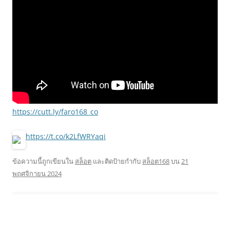
https://cutt.ly/faro168_co
https://t.co/k2LfWRYaqi
ข้อความนี้ถูกเขียนใน
สล็อต
และติดป้ายกำกับ
สล็อต168
บน
21
พฤศจิกายน 2024