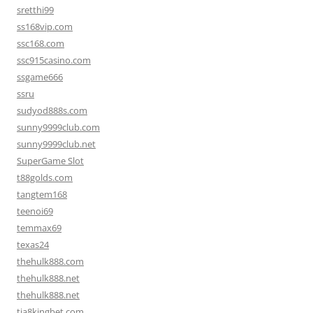
sretthi99
ss168vip.com
ssc168.com
ssc915casino.com
ssgame666
ssru
sudyod888s.com
sunny9999club.com
sunny9999club.net
SuperGame Slot
t88golds.com
tangtem168
teenoi69
temmax69
texas24
thehulk888.com
thehulk888.net
thehulk888.net
tia8kingbet.com