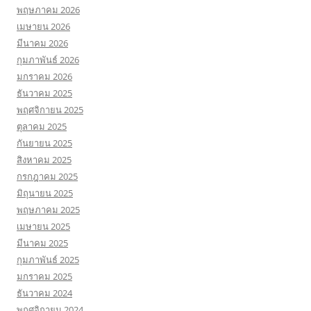
พฤษภาคม 2026
เมษายน 2026
มีนาคม 2026
กุมภาพันธ์ 2026
มกราคม 2026
ธันวาคม 2025
พฤศจิกายน 2025
ตุลาคม 2025
กันยายน 2025
สิงหาคม 2025
กรกฎาคม 2025
มิถุนายน 2025
พฤษภาคม 2025
เมษายน 2025
มีนาคม 2025
กุมภาพันธ์ 2025
มกราคม 2025
ธันวาคม 2024
พฤศจิกายน 2024