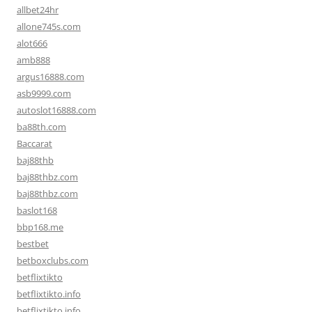
allbet24hr
allone745s.com
alot666
amb888
argus16888.com
asb9999.com
autoslot16888.com
ba88th.com
Baccarat
baj88thb
baj88thbz.com
baj88thbz.com
baslot168
bbp168.me
bestbet
betboxclubs.com
betflixtikto
betflixtikto.info
betflixtikto.info