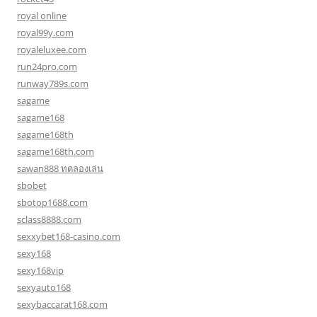
royal online
royal99y.com
royaleluxee.com
run24pro.com
runway789s.com
sagame
sagame168
sagame168th
sagame168th.com
sawan888 ทดลองเล่น
sbobet
sbotop1688.com
sclass8888.com
sexxybet168-casino.com
sexy168
sexy168vip
sexyauto168
sexybaccarat168.com