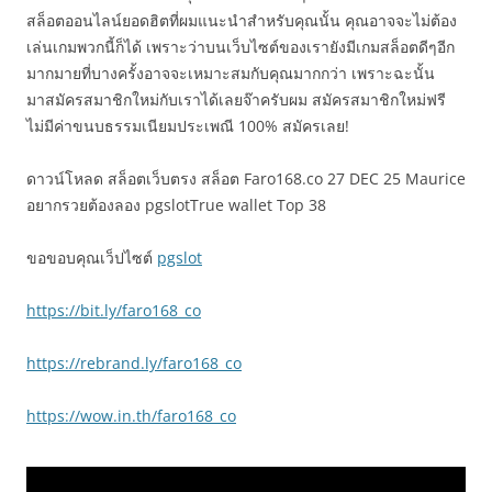
สล็อตออนไลน์ยอดฮิตที่ผมแนะนำสำหรับคุณนั้น คุณอาจจะไม่ต้อง
เล่นเกมพวกนี้ก็ได้ เพราะว่าบนเว็บไซต์ของเรายังมีเกมสล็อตดีๆอีก
มากมายที่บางครั้งอาจจะเหมาะสมกับคุณมากกว่า เพราะฉะนั้น
มาสมัครสมาชิกใหม่กับเราได้เลยจ๊าครับผม สมัครสมาชิกใหม่ฟรี
ไม่มีค่าขนบธรรมเนียมประเพณี 100% สมัครเลย!
ดาวน์โหลด สล็อตเว็บตรง สล็อต Faro168.co 27 DEC 25 Maurice
อยากรวยต้องลอง pgslotTrue wallet Top 38
ขอขอบคุณเว็ปไซต์
pgslot
https://bit.ly/faro168_co
https://rebrand.ly/faro168_co
https://wow.in.th/faro168_co