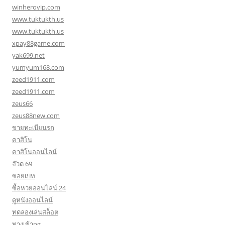
winherovip.com
www.tuktukth.us
www.tuktukth.us
xpay88game.com
yak699.net
yumyum168.com
zeed1911.com
zeed1911.com
zeus66
zeus88new.com
ขายทะเบียนรถ
คาสิโน
คาสิโนออนไลน์
จ๊วด 69
ซอยเบท
ซื้อหวยออนไลน์ 24
ดูหนังออนไลน์
ทดลองเล่นสล็อต
ทางเข้าpg