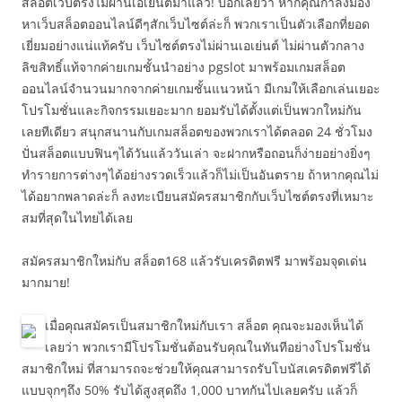
สล็อตเว็บตรงไม่ผ่านเอเย่นต์มาแล้ว! บอกเลยว่า หากคุณกำลังมอง
หาเว็บสล็อตออนไลน์ดีๆสักเว็บไซต์ล่ะก็ พวกเราเป็นตัวเลือกที่ยอด
เยี่ยมอย่างแน่แท้ครับ เว็บไซต์ตรงไม่ผ่านเอเย่นต์ ไม่ผ่านตัวกลาง
ลิขสิทธิ์แท้จากค่ายเกมชั้นนำอย่าง pgslot มาพร้อมเกมสล็อต
ออนไลน์จำนวนมากจากค่ายเกมชั้นแนวหน้า มีเกมให้เลือกเล่นเยอะ
โปรโมชั่นและกิจกรรมเยอะมาก ยอมรับได้ตั้งแต่เป็นพวกใหม่กัน
เลยทีเดียว สนุกสนานกับเกมสล็อตของพวกเราได้ตลอด 24 ชั่วโมง
ปั่นสล็อตแบบฟินๆได้วันแล้ววันเล่า จะฝากหรือถอนก็ง่ายอย่างยิ่งๆ
ทำรายการต่างๆได้อย่างรวดเร็วแล้วก็ไม่เป็นอันตราย ถ้าหากคุณไม่
ได้อยากพลาดล่ะก็ ลงทะเบียนสมัครสมาชิกกับเว็บไซต์ตรงที่เหมาะ
สมที่สุดในไทยได้เลย
สมัครสมาชิกใหม่กับ สล็อต168 แล้วรับเครดิตฟรี มาพร้อมจุดเด่น
มากมาย!
เมื่อคุณสมัครเป็นสมาชิกใหม่กับเรา สล็อต คุณจะมองเห็นได้
เลยว่า พวกเรามีโปรโมชั่นต้อนรับคุณในทันทีอย่างโปรโมชั่น
สมาชิกใหม่ ที่สามารถจะช่วยให้คุณสามารถรับโบนัสเครดิตฟรีได้
แบบจุกๆถึง 50% รับได้สูงสุดถึง 1,000 บาทกันไปเลยครับ แล้วก็