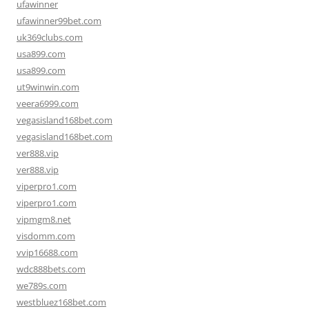
ufawinner
ufawinner99bet.com
uk369clubs.com
usa899.com
usa899.com
ut9winwin.com
veera6999.com
vegasisland168bet.com
vegasisland168bet.com
ver888.vip
ver888.vip
viperpro1.com
viperpro1.com
vipmgm8.net
visdomm.com
vvip16688.com
wdc888bets.com
we789s.com
westbluez168bet.com