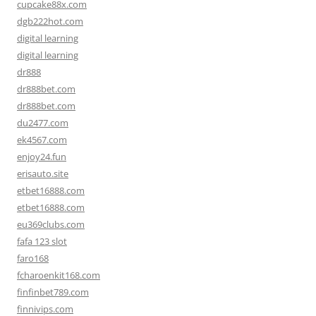
cupcake88x.com
dgb222hot.com
digital learning
digital learning
dr888
dr888bet.com
dr888bet.com
du2477.com
ek4567.com
enjoy24.fun
erisauto.site
etbet16888.com
etbet16888.com
eu369clubs.com
fafa 123 slot
faro168
fcharoenkit168.com
finfinbet789.com
finnivips.com