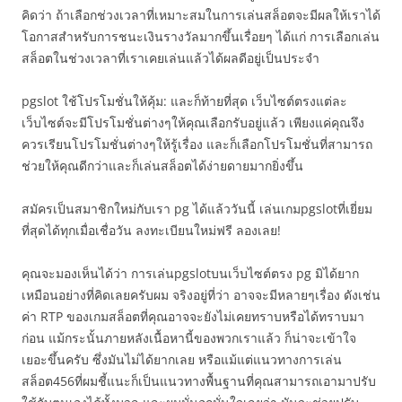
คิดว่า ถ้าเลือกช่วงเวลาที่เหมาะสมในการเล่นสล็อตจะมีผลให้เราได้
โอกาสสำหรับการชนะเงินรางวัลมากขึ้นเรื่อยๆ ได้แก่ การเลือกเล่น
สล็อตในช่วงเวลาที่เราเคยเล่นแล้วได้ผลดีอยู่เป็นประจำ
pgslot ใช้โปรโมชั่นให้คุ้ม: และก็ท้ายที่สุด เว็บไซต์ตรงแต่ละ
เว็บไซต์จะมีโปรโมชั่นต่างๆให้คุณเลือกรับอยู่แล้ว เพียงแค่คุณจึง
ควรเรียนโปรโมชั่นต่างๆให้รู้เรื่อง และก็เลือกโปรโมชั่นที่สามารถ
ช่วยให้คุณดีกว่าและก็เล่นสล็อตได้ง่ายดายมากยิ่งขึ้น
สมัครเป็นสมาชิกใหม่กับเรา pg ได้แล้ววันนี้ เล่นเกมpgslotที่เยี่ยม
ที่สุดได้ทุกเมื่อเชื่อวัน ลงทะเบียนใหม่ฟรี ลองเลย!
คุณจะมองเห็นได้ว่า การเล่นpgslotบนเว็บไซต์ตรง pg มิได้ยาก
เหมือนอย่างที่คิดเลยครับผม จริงอยู่ที่ว่า อาจจะมีหลายๆเรื่อง ดังเช่น
ค่า RTP ของเกมสล็อตที่คุณอาจจะยังไม่เคยทราบหรือได้ทราบมา
ก่อน แม้กระนั้นภายหลังเนื้อหานี้ของพวกเราแล้ว ก็น่าจะเข้าใจ
เยอะขึ้นครับ ซึ่งมันไม่ได้ยากเลย หรือแม้แต่แนวทางการเล่น
สล็อต456ที่ผมชี้แนะก็เป็นแนวทางพื้นฐานที่คุณสามารถเอามาปรับ