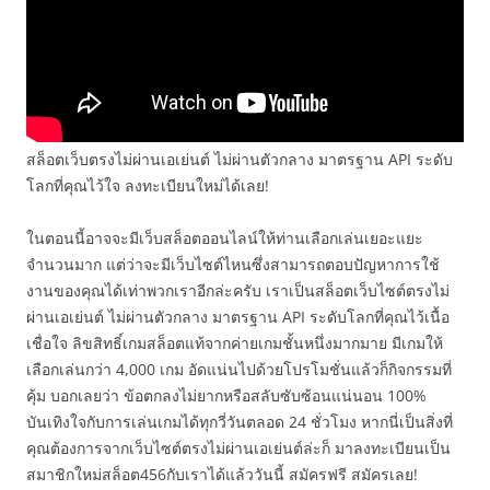
สล็อตเว็บตรงไม่ผ่านเอเย่นต์ ไม่ผ่านตัวกลาง มาตรฐาน API ระดับ
โลกที่คุณไว้ใจ ลงทะเบียนใหม่ได้เลย!
ในตอนนี้อาจจะมีเว็บสล็อตออนไลน์ให้ท่านเลือกเล่นเยอะแยะ
จำนวนมาก แต่ว่าจะมีเว็บไซต์ไหนซึ่งสามารถตอบปัญหาการใช้
งานของคุณได้เท่าพวกเราอีกล่ะครับ เราเป็นสล็อตเว็บไซต์ตรงไม่
ผ่านเอเย่นต์ ไม่ผ่านตัวกลาง มาตรฐาน API ระดับโลกที่คุณไว้เนื้อ
เชื่อใจ ลิขสิทธิ์เกมสล็อตแท้จากค่ายเกมชั้นหนึ่งมากมาย มีเกมให้
เลือกเล่นกว่า 4,000 เกม อัดแน่นไปด้วยโปรโมชั่นแล้วก็กิจกรรมที่
คุ้ม บอกเลยว่า ข้อตกลงไม่ยากหรือสลับซับซ้อนแน่นอน 100%
บันเทิงใจกับการเล่นเกมได้ทุกวี่วันตลอด 24 ชั่วโมง หากนี่เป็นสิ่งที่
คุณต้องการจากเว็บไซต์ตรงไม่ผ่านเอเย่นต์ล่ะก็ มาลงทะเบียนเป็น
สมาชิกใหม่สล็อต456กับเราได้แล้ววันนี้ สมัครฟรี สมัครเลย!