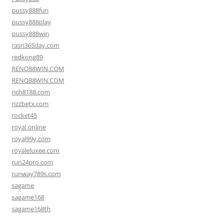
pussy888fun
pussy888play
pussy888win
rasri365day.com
redkong89
RENO88WIN.COM
RENO88WIN.COM
rich8188.com
rizzbetx.com
rocket45
royal online
royal99y.com
royaleluxee.com
run24pro.com
runway789s.com
sagame
sagame168
sagame168th