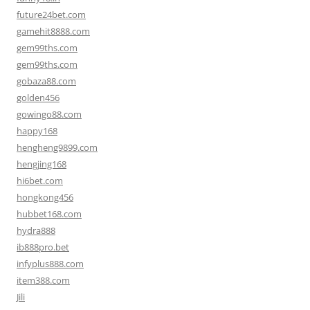
future24bet.com
gamehit8888.com
gem99ths.com
gem99ths.com
gobaza88.com
golden456
gowingo88.com
happy168
hengheng9899.com
hengjing168
hi6bet.com
hongkong456
hubbet168.com
hydra888
ib888pro.bet
infyplus888.com
item388.com
Jili