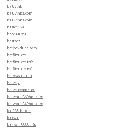
baj88thb
baj88thbz.com
baj88thbz.com
baslot168
bbp168.me
bestbet
betboxclubs.com
betflixtikto
betflixtikto.info
betflixtikto.info
betm4vip.com
betway
betwin6666.com
betworld369hot.com
betworld369hot.com
bio285th.com
bkkwin
bluewin8888.info