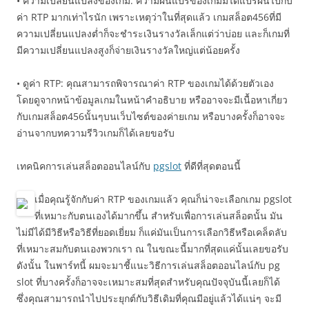
• ความเปลี่ยนแปลงของเกม: ความผันแปรของเกมมิได้แปรผันไปกับ
ค่า RTP มากเท่าไรนัก เพราะเหตุว่าในที่สุดแล้ว เกมสล็อต456ที่มี
ความเปลี่ยนแปลงต่ำก็จะชำระเงินรางวัลเล็กแต่ว่าบ่อย และก็เกมที่
มีความเปลี่ยนแปลงสูงก็จ่ายเงินรางวัลใหญ่แต่น้อยครั้ง
• ดูค่า RTP: คุณสามารถพิจารณาค่า RTP ของเกมได้ด้วยตัวเอง
โดยดูจากหน้าข้อมูลเกมในหน้าคำอธิบาย หรืออาจจะมีเนื้อหาเกี่ยว
กับเกมสล็อต456นั้นๆบนเว็บไซต์ของค่ายเกม หรือบางครั้งก็อาจจะ
อ่านจากบทความรีวิวเกมก็ได้เลยขอรับ
เทคนิคการเล่นสล็อตออนไลน์กับ
pgslot
ที่ดีที่สุดตอนนี้
เมื่อคุณรู้จักกับค่า RTP ของเกมแล้ว คุณก็น่าจะเลือกเกม pgslot
ที่เหมาะกับตนเองได้มากขึ้น สำหรับเพื่อการเล่นสล็อตนั้น มัน
ไม่มีได้มีวิธีหรือวิธีที่ยอดเยี่ยม ก็แค่มันเป็นการเลือกวิธีหรือเคล็ดลับ
ที่เหมาะสมกับตนเองพวกเรา ณ ในขณะนี้มากที่สุดแค่นั้นเลยขอรับ
ดังนั้น ในพาร์ทนี้ ผมจะมาชี้แนะวิธีการเล่นสล็อตออนไลน์กับ pg
slot ที่บางครั้งก็อาจจะเหมาะสมที่สุดสำหรับคุณปัจจุบันนี้เลยก็ได้
ซึ่งคุณสามารถนำไปประยุกต์กับวิธีเดิมที่คุณมีอยู่แล้วได้แน่ๆ จะมี