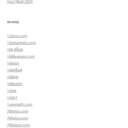
กุมภาพันธ์ 2024
หมวดหมู่
123xos.com
13satanbets.com
168 สล็อต
1688vegasx.com
168slot
168สล็อต
188bet
188betth
1xbet
1xbit1
1xgameth.com
789plus.com
789plus.com
789pluss.com