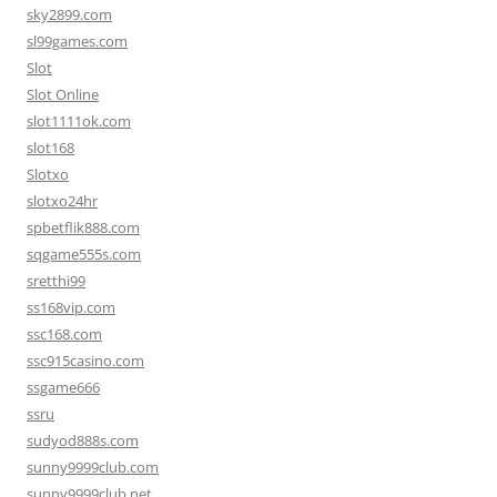
sky2899.com
sl99games.com
Slot
Slot Online
slot1111ok.com
slot168
Slotxo
slotxo24hr
spbetflik888.com
sqgame555s.com
sretthi99
ss168vip.com
ssc168.com
ssc915casino.com
ssgame666
ssru
sudyod888s.com
sunny9999club.com
sunny9999club.net