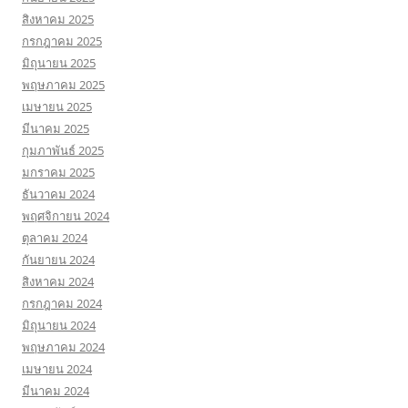
สิงหาคม 2025
กรกฎาคม 2025
มิถุนายน 2025
พฤษภาคม 2025
เมษายน 2025
มีนาคม 2025
กุมภาพันธ์ 2025
มกราคม 2025
ธันวาคม 2024
พฤศจิกายน 2024
ตุลาคม 2024
กันยายน 2024
สิงหาคม 2024
กรกฎาคม 2024
มิถุนายน 2024
พฤษภาคม 2024
เมษายน 2024
มีนาคม 2024