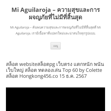
Mi Aguilaroja – ความสุขและการ
ผจญภัยที่ไม่มีที่สิ้นสุด
Mi Aguilaroja – ค้นพบความสุขและการผจญภัยที่ไม่มีที่สิ้นสุดที่ Mi
Aguilaroja. เรามีเนื้อหาที่แปลกใหม่และน่าสนใจทุกรูปแบบ.
ข้าม
เมนู
ไป
ยัง
เนื้อหา
สล็อต websiteสล็อตpg เว็บตรง แตกหนัก พนัน
เว็บใหญ่ สล็อต ทดลองเล่น Top 60 by Colette
สล็อต Hongkong456.co 15 ธ.ค. 2567