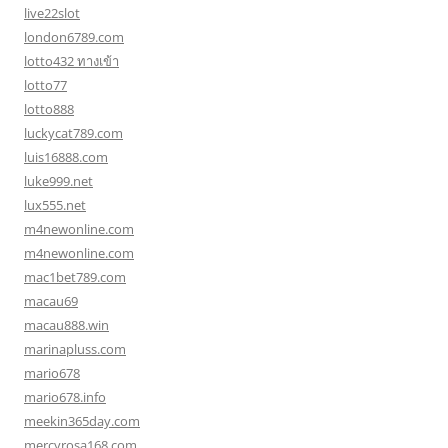
live22slot
london6789.com
lotto432 ทางเข้า
lotto77
lotto888
luckycat789.com
luis16888.com
luke999.net
lux555.net
m4newonline.com
m4newonline.com
mac1bet789.com
macau69
macau888.win
marinapluss.com
mario678
mario678.info
meekin365day.com
mercyrosa168.com