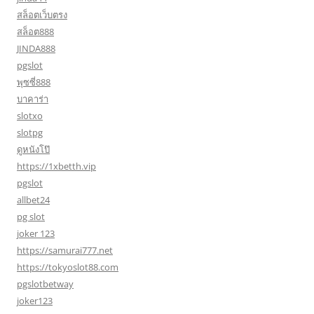
สล็อตเว็บตรง
สล็อต888
JINDA888
pgslot
พุซซี่888
บาคาร่า
slotxo
slotpg
ดูหนังโป๊
https://1xbetth.vip
pgslot
allbet24
pg slot
joker 123
https://samurai777.net
https://tokyoslot88.com
pgslotbetway
joker123