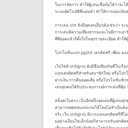
ในการจัดการ ทำให้ผู้เล่นเชื่อมั่นได้ว่าจะได
ระบบอัตโนมัติที่แม่นยำ ทำให้การถอนเงิน
การเล่น slot ยังมีจุดเด่นอื่นๆดังเช่นว่า
การเล่นมีความเที่ยงธรรมและไม่มีการเอารั
ที่ดียอดแล้วก็ตั้งใจในทุกรายละเอียด ทำให้
โปรโมชั่นแจก pgslot เครดิตฟรี เพียบ ฉลอ
เว็บไซต์ ordigros ยังมีชื่อเสียงกันดีในเรื่
แจกเครดิตฟรีสำหรับสมาชิกใหม่ หรือโปรโมชั่
ฝากเงิน การคืนยอดเสีย หรือโปรโมชั่นชักชว
เล่นทุกคนได้รับประสบการณ์การเล่นที่คุ้ม ร
สล็อตเว็บตรง เป็นอีกหนึ่งจุดเด่นที่ผู้เล่น
สามารถทดสอบเล่นเกมได้โดยไม่จำเป็นต้องใ
จริง เว็บ ordigros มีการแจกเครดิตฟรีที่
มอย่างเงื่อนไขเล็กน้อยก็สามารถรับเครดิตฟรีไ
เพื่อสมาชิกได้รับสิทธิประโยชน์จำนวนมากไ