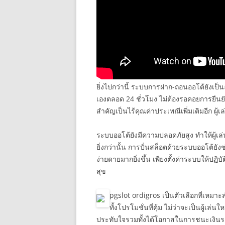
ยิ่งไปกว่านี้ ระบบการฝาก-ถอนออโต้ยังเป็
เองตลอด 24 ชั่วโมง ไม่ต้องรอคอยการยืนย
สำคัญเป็นไร้คุณค่าประเพณีเพิ่มเติมอีก ผู
ระบบออโต้ยังมีความปลอดภัยสูง ทำให้ผู้เล่
ยิ่งกว่านั้น การปั่นสล็อตด้วยระบบออโต้ย
ง่ายดายมากยิ่งขึ้น เพียงตั้งค่าระบบให้ปฏ
สุข
pgslot ordigros เป็นตัวเลือกที่เหม
ทั้งโปรโมชั่นที่คุ้ม ไม่ว่าจะเป็นผู้เล่
ประทับใจรวมทั้งได้โอกาสในการชนะเงินรา