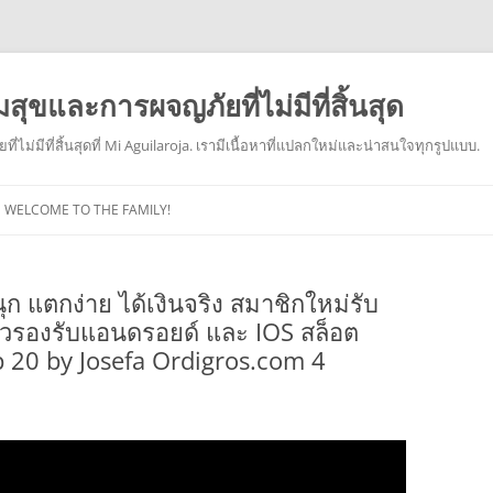
ุขและการผจญภัยที่ไม่มีที่สิ้นสุด
ม่มีที่สิ้นสุดที่ Mi Aguilaroja. เรามีเนื้อหาที่แปลกใหม่และน่าสนใจทุกรูปแบบ.
ข้าม
ไป
WELCOME TO THE FAMILY!
ยัง
เนื้อหา
ุก แตกง่าย ได้เงินจริง สมาชิกใหม่รับ
วรองรับแอนดรอยด์ และ IOS สล็อต
 20 by Josefa Ordigros.com 4