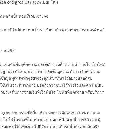
 สล็อต ordigros และลงทะเบียนใหม่
นตามขั้นตอนที่เว็บเจาะจง
ชิกและก็ยืนยันตัวตนเป็นระเบียบแล้ว คุณสามารถรับเครดิตฟรี
ช้งานจริง!
่าคู่แข่งขันอื่นๆคือความปลอดภัยรวมทั้งความน่าวางใจ เว็บไซต์
ตรฐานระดับสากล การเข้ารหัสข้อมูลรวมทั้งการรักษาความ
่าข้อมูลทุกๆสิ่งทุกๆอย่างจะถูกเก็บรักษาไว้อย่างปลอดภัย
กผู้ใช้งานจริงที่มากมาย บอกถึงความน่าไว้วางใจและความเป็น
วประเด็นการจ่ายเงินที่เร็วทันใจ โบนัสที่แตกง่าย หรือบริการ
ordigros สามารถเชื่อมั่นได้ว่า ทุกการเดิมพันจะปลอดภัย และ
อาไปใช้ในทางที่ไม่เหมาะสม นอกเหนือจากนี้ การรีวิวจากผู้
ไซต์แห่งนี้ไม่เพียงแต่ไม่มีอันตราย แม้กระนั้นยังจ่ายเงินจริง