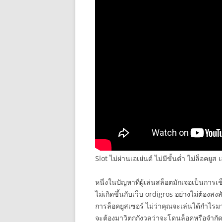
Slot ไม่ผ่านเอเย่นต์ ไม่มีขั้นต่ำ ไม่ล็อคยูส 
หนึ่งในปัญหาที่ผู้เล่นสล็อตมักเจอเป็นการเ
ไม่เกิดขึ้นกับเว็บ ordigros อย่างไม่ต้องสงสัย
การล็อคยูสเซอร์ ไม่ว่าคุณจะเล่นได้กำไรม
จะต้องมาวิตกกังวลว่าจะโดนล็อคหรือจำกั