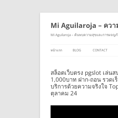
Mi Aguilaroja – ความส
Mi Aguilaroja – ค้นพบความสุขและการผจญภัยที่ไ
หน้าแรก
BLOG
CONTACT
สล็อตเว็บตรง pgslot เล่นสน
1,000บาท ฝาก-ถอน รวดเร็
บริการด้วยความจริงใจ Top
ตุลาคม 24