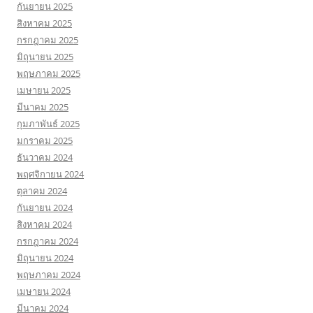
กันยายน 2025
สิงหาคม 2025
กรกฎาคม 2025
มิถุนายน 2025
พฤษภาคม 2025
เมษายน 2025
มีนาคม 2025
กุมภาพันธ์ 2025
มกราคม 2025
ธันวาคม 2024
พฤศจิกายน 2024
ตุลาคม 2024
กันยายน 2024
สิงหาคม 2024
กรกฎาคม 2024
มิถุนายน 2024
พฤษภาคม 2024
เมษายน 2024
มีนาคม 2024