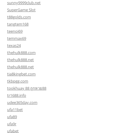
sunny9999club.net
SuperGame Slot
t88golds.com
tangtem168
teenoi69
temmax69
texas24
thehulk888.com
thehulk888.net
thehulk888.net
tia8kingbet.com
tkbpgg.com
tookhuay 88 ถูกหวย88
tr1688.info
udee365day.com
ufa11bet
ufa89
ufa9r
ufabet