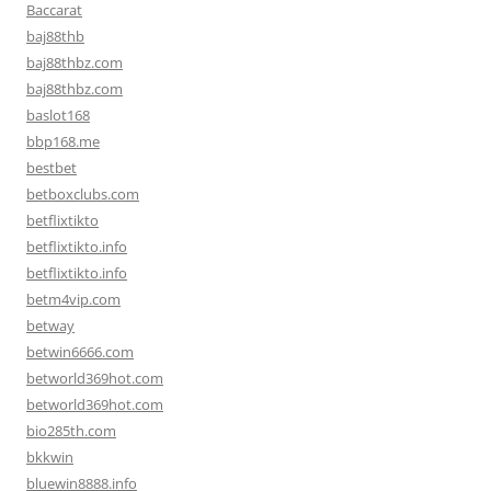
Baccarat
baj88thb
baj88thbz.com
baj88thbz.com
baslot168
bbp168.me
bestbet
betboxclubs.com
betflixtikto
betflixtikto.info
betflixtikto.info
betm4vip.com
betway
betwin6666.com
betworld369hot.com
betworld369hot.com
bio285th.com
bkkwin
bluewin8888.info