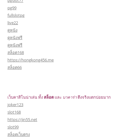
pgslot77
pg99
fullslotpg
live22
ดูหนัง
ดูหนังฟรี
ดูหนังฟรี
สล็อต168
https://hongkong456.me
สล็อต66
เว็บคาสิโนน่าเล่น ทั้ง
สล็อต
และ
บาคาร่า
ตึงจริงแตกบ่อยมาก
joker123
slot168
https://jin55.net
slot99
สล็อตเว็บตรง