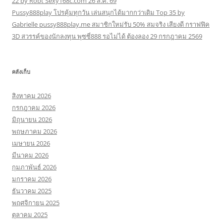
22 by Robt Sexy168c.com 26 ส.ค. 69
Pussy888play โปรคุ้มทุกวัน เล่นสนุกได้มากกว่าเดิม Top 35 by
Gabrielle pussy888play.me สมาชิกใหม่รับ 50% สมจริง เสียงดี กราฟฟิค
3D สวรรค์ของนักลงทุน พุซซี่888 รอไม่ได้ ต้องลอง 29 กรกฎาคม 2569
คลังเก็บ
สิงหาคม 2026
กรกฎาคม 2026
มิถุนายน 2026
พฤษภาคม 2026
เมษายน 2026
มีนาคม 2026
กุมภาพันธ์ 2026
มกราคม 2026
ธันวาคม 2025
พฤศจิกายน 2025
ตุลาคม 2025