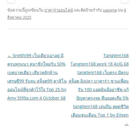
ข้อความนี้ถูกเขียนใน
บาคาร่าออนไลน์
และติดป้ายกำกับ
sagame
บน
8
สิงหาคม 2025
เมนู
←
Sretthi99 เว็บเดียวเอาอยู่ มี
Tangtem168
นำทาง
ครบทุกแนว สมาชิกใหม่รับ 50%
Tangtem168.work 18 AUG 68
เรื่อง
เบทบาทเดียว เสียวหลักล้าน
tangtem168 เว็บตรง มีครบ
เศรษฐี99 รับจบ สล็อต99 คาสิโน
สล็อต ยิงปลา บาคาร่า ชวนเพื่อน
ออนไลน์ที่ลูกค้าไว้ใจ Top 25 by
รับ 100 แอดมินมืออาชีพ แก้
Amy St99a.com 4 October 68
ปัญหาตรงจุด คืนยอดเสีย 5%
tangtem168 เล่นปุ๊บ หยุดชีวิต
เดือนชนเดือน Top 1 by Eileen
→