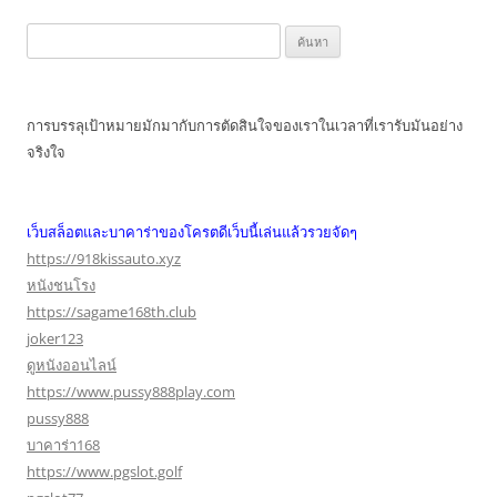
ค้นหา
สำหรับ:
การบรรลุเป้าหมายมักมากับการตัดสินใจของเราในเวลาที่เรารับมันอย่าง
จริงใจ
เว็บสล็อตและบาคาร่าของโครตดีเว็บนี้เล่นแล้วรวยจัดๆ
https://918kissauto.xyz
หนังชนโรง
https://sagame168th.club
joker123
ดูหนังออนไลน์
https://www.pussy888play.com
pussy888
บาคาร่า168
https://www.pgslot.golf