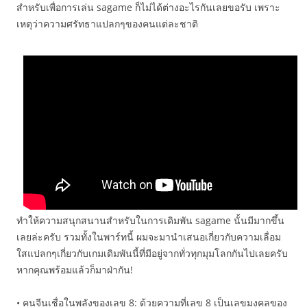
สำหรับเพื่อการเล่น sagame ก็ไม่ได้ต่างอะไรกันเลยขอรับ เพราะ
เหตุว่าความศรัทธาแปลกๆของคนแต่ละชาติ
ทำให้ความสนุกสนานสำหรับในการเดิมพัน sagame นั้นมีมากขึ้น
เลยล่ะครับ รวมทั้งในพาร์ทนี้ ผมจะมานำเสนอเกี่ยวกับความเลื่อม
ใสแปลกๆเกี่ยวกับเกมเดิมพันนี้ที่มีอยู่จากทั่วทุกมุมโลกกันไปเลยครับ
หากคุณพร้อมแล้วก็มาฝ่ากัน!
• คนจีนเชื่อในพลังของเลข 8: ด้วยความที่เลข 8 เป็นเลขมงคลของ