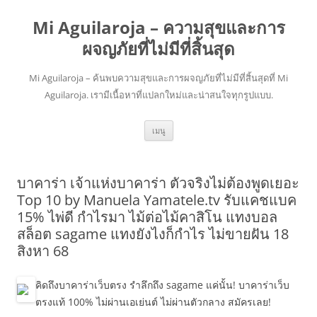
Mi Aguilaroja – ความสุขและการ
ผจญภัยที่ไม่มีที่สิ้นสุด
Mi Aguilaroja – ค้นพบความสุขและการผจญภัยที่ไม่มีที่สิ้นสุดที่ Mi
Aguilaroja. เรามีเนื้อหาที่แปลกใหม่และน่าสนใจทุกรูปแบบ.
ข้าม
เมนู
ไป
ยัง
เนื้อหา
บาคาร่า เจ้าแห่งบาคาร่า ตัวจริงไม่ต้องพูดเยอะ
Top 10 by Manuela Yamatele.tv รับแคชแบค
15% ไพ่ดี กำไรมา ไม้ต่อไม้คาสิโน แทงบอล
สล็อต sagame แทงยังไงก็กำไร ไม่ขายฝัน 18
สิงหา 68
คิดถึงบาคาร่าเว็บตรง รำลึกถึง sagame แค่นั้น! บาคาร่าเว็บ
ตรงแท้ 100% ไม่ผ่านเอเย่นต์ ไม่ผ่านตัวกลาง สมัครเลย!