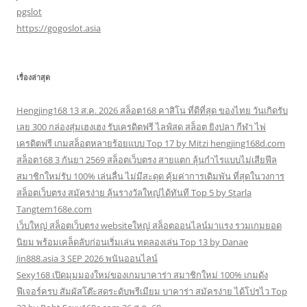
pgslot
https://gogoslot.asia
เรื่องล่าสุด
Hengjing168 13 ส.ค. 2026 สล็อต168 คาสิโน ที่ดีที่สุด ของไทย วันเกิดรับ
เลย 300 กล่องสุ่มเฮงเฮง รับเครดิตฟรี ไลฟ์สด สล็อต ยิงปลา กีฬา ไพ่
เครดิตฟรี เกมสล็อตหลายร้อยแบบ Top 17 by Mitzi hengjing168d.com
สล็อต168 3 กันยา 2569 สล็อตเว็บตรง สายแตก ลุ้นกำไรแบบไม่เสียฟีล
สมาชิกใหม่รับ 100% เล่นลื่น ไม่มีสะดุด คุ้มค่าการเดิมพัน ที่สุดในวงการ
สล็อตเว็บตรง สมัครง่าย ลุ้นรางวัลใหญ่ได้ทันที Top 5 by Starla
Tangtem168e.com
เว็บใหญ่ สล็อตเว็บตรง websiteใหญ่ สล็อตออนไลน์มาแรง รวมเกมยอด
นิยม พร้อมเคล็ดลับก่อนเริ่มเล่น ทดลองเล่น Top 13 by Danae
Jin888.asia 3 SEP 2026 พนันออนไลน์
Sexy168 เปิดมุมมองใหม่ของเกมบาคาร่า สมาชิกใหม่ 100% เกมดัง
ฟีเจอร์ครบ สัมผัสโต๊ะสดระดับพรีเมียม บาคาร่า สมัครง่าย ได้โปรไว Top