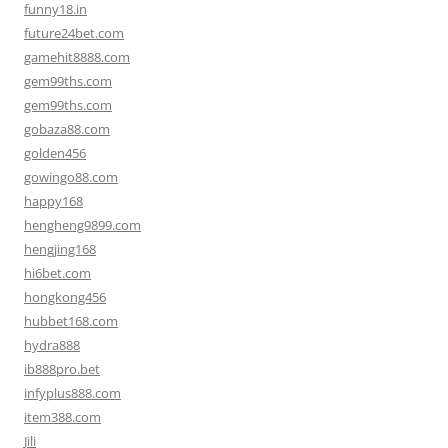
funny18.in
future24bet.com
gamehit8888.com
gem99ths.com
gem99ths.com
gobaza88.com
golden456
gowingo88.com
happy168
hengheng9899.com
hengjing168
hi6bet.com
hongkong456
hubbet168.com
hydra888
ib888pro.bet
infyplus888.com
item388.com
Jili