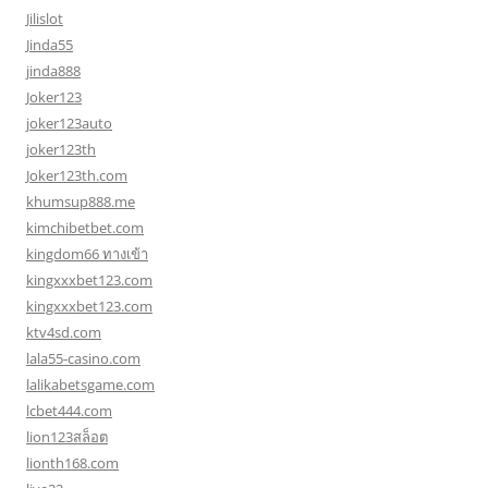
Jilislot
Jinda55
jinda888
Joker123
joker123auto
joker123th
Joker123th.com
khumsup888.me
kimchibetbet.com
kingdom66 ทางเข้า
kingxxxbet123.com
kingxxxbet123.com
ktv4sd.com
lala55-casino.com
lalikabetsgame.com
lcbet444.com
lion123สล็อต
lionth168.com