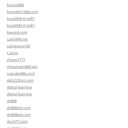
bonus888
boonlert1688.com
brazil999 ทางเข้า
brazil999 ทางเข้า
bwvip4.com
carlo999.net
cashgame168
Casino
chang7777
chinatown888.win
cupcake88x.com
dgb222hot.com
digital learning
digital learning
dr888
dr888bet.com
dr888bet.com
du2477.com