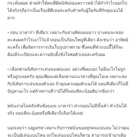
กระทั่งหมด ช่วยทำให้คนที่ติดนิสัยถอนคราวหน้าได้กำกำไรออกไป
ได้จริงๆถือว่าเป็นเรื่องที่ดีเลยล่ะครับสำหรับผู้ใดกันที่กักคุมเองได้
ยาก
• ถอน บาคาร่า ทีเดียว: เหมาะกับสายคิดแผนยาว บางคนจะชอบ
สะสมผลกำไรเอาไว้แล้วถอนเป็นก้อนใหญ่ทีเดียว ดังเช่นว่า อาทิตย์
ละครั้ง เพื่อจัดการการเงินในรูปภาพรวม ซึ่งคนที่ทำแบบงี้ได้ก็จะ
ต้องมีระเบียบและความยับยั้งชั่งใจพอตัวเลยล่ะครับผม
• เลือกตามนิสัยการเล่นของตนเอง: อย่างที่ผมบอก ไม่มีอะไรไม่ถูก
หรือถูกเลยครับ คุณเพียงแค่เลือกตามแนวทางที่คุณโอเค เหมาะสม
กับนิสัยการเล่นของตัวเอง ถ้าคุณควบคุมตัวเองได้ ถอนทีเดียวก็ไม่มี
ปัญหาอะไร แต่ถ้าทราบดีว่ามิได้ก็ถอนทีละน้อยดีมากยิ่งกว่า
พนันง่ายไม่สลับซับซ้อนบน บาคาร่า ฝากถอนไม่มีขั้นต่ำ ทำเงินได้
จริง ถอนทีละน้อยหรือทีเดียวก็เลือกได้เลย!
บอกเลยว่า sagame เหมาะกับการพนันของทุกคนแน่นอน ไม่ว่าคุณ
จะเป็นผู้เล่นแบบไหน ถูกใจเล่นแบบไหนก็ตาม สามารถเข้ามาเดิม