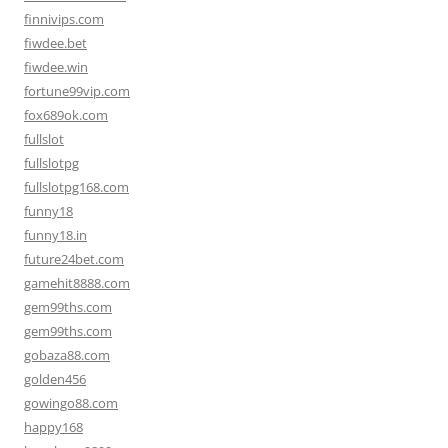
finnivips.com
fiwdee.bet
fiwdee.win
fortune99vip.com
fox689ok.com
fullslot
fullslotpg
fullslotpg168.com
funny18
funny18.in
future24bet.com
gamehit8888.com
gem99ths.com
gem99ths.com
gobaza88.com
golden456
gowingo88.com
happy168