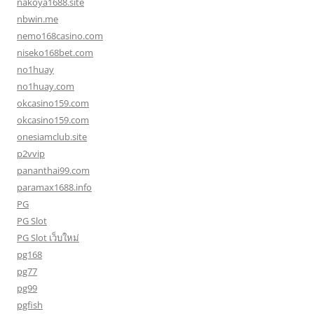
nakoya1688.site
nbwin.me
nemo168casino.com
niseko168bet.com
no1huay
no1huay.com
okcasino159.com
okcasino159.com
onesiamclub.site
p2vvip
pananthai99.com
paramax1688.info
PG
PG Slot
PG Slot เว็บใหม่
pg168
pg77
pg99
pgfish