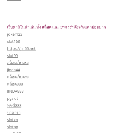
เว็บคาสิโนน่าเล่น ทั้ง
สล็อต
และ
บาคาร่า
ตึงจริงแตกบ่อยมาก
joker123
slot168
https://jin55.net
slot99
สล็อตเว็บตรง
jinda44
สล็อตเว็บตรง
สล็อต888
JINDA888
pgslot
พุซซี่888
บาคาร่า
slotxo
slotpg