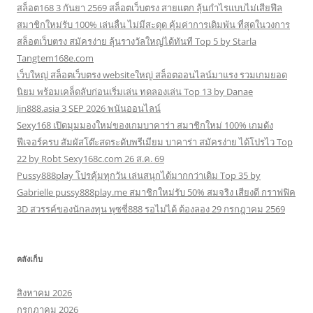
สล็อต168 3 กันยา 2569 สล็อตเว็บตรง สายแตก ลุ้นกำไรแบบไม่เสียฟีล
สมาชิกใหม่รับ 100% เล่นลื่น ไม่มีสะดุด คุ้มค่าการเดิมพัน ที่สุดในวงการ
สล็อตเว็บตรง สมัครง่าย ลุ้นรางวัลใหญ่ได้ทันที Top 5 by Starla
Tangtem168e.com
เว็บใหญ่ สล็อตเว็บตรง websiteใหญ่ สล็อตออนไลน์มาแรง รวมเกมยอด
นิยม พร้อมเคล็ดลับก่อนเริ่มเล่น ทดลองเล่น Top 13 by Danae
Jin888.asia 3 SEP 2026 พนันออนไลน์
Sexy168 เปิดมุมมองใหม่ของเกมบาคาร่า สมาชิกใหม่ 100% เกมดัง
ฟีเจอร์ครบ สัมผัสโต๊ะสดระดับพรีเมียม บาคาร่า สมัครง่าย ได้โปรไว Top
22 by Robt Sexy168c.com 26 ส.ค. 69
Pussy888play โปรคุ้มทุกวัน เล่นสนุกได้มากกว่าเดิม Top 35 by
Gabrielle pussy888play.me สมาชิกใหม่รับ 50% สมจริง เสียงดี กราฟฟิค
3D สวรรค์ของนักลงทุน พุซซี่888 รอไม่ได้ ต้องลอง 29 กรกฎาคม 2569
คลังเก็บ
สิงหาคม 2026
กรกฎาคม 2026