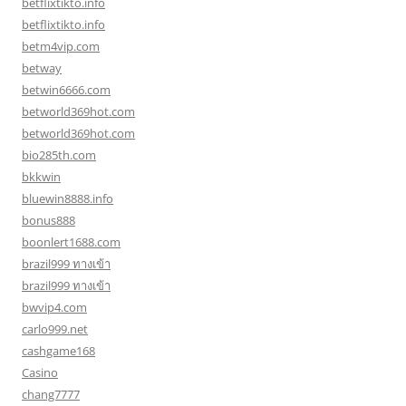
betflixtikto.info
betflixtikto.info
betm4vip.com
betway
betwin6666.com
betworld369hot.com
betworld369hot.com
bio285th.com
bkkwin
bluewin8888.info
bonus888
boonlert1688.com
brazil999 ทางเข้า
brazil999 ทางเข้า
bwvip4.com
carlo999.net
cashgame168
Casino
chang7777