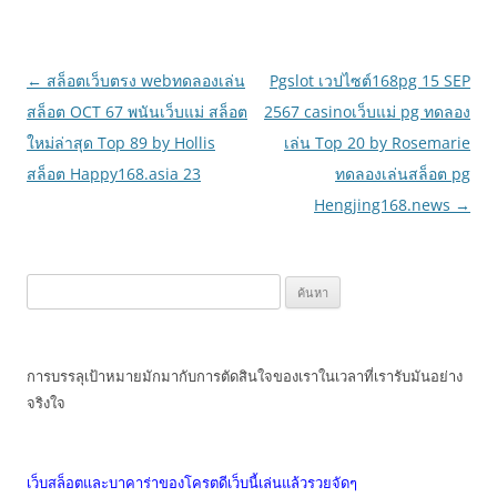
เมนู
←
สล็อตเว็บตรง webทดลองเล่น
Pgslot เวปไซต์168pg 15 SEP
นำทาง
สล็อต OCT 67 พนันเว็บแม่ สล็อต
2567 casinoเว็บแม่ pg ทดลอง
เรื่อง
ใหม่ล่าสุด Top 89 by Hollis
เล่น Top 20 by Rosemarie
สล็อต Happy168.asia 23
ทดลองเล่นสล็อต pg
Hengjing168.news
→
ค้นหา
สำหรับ:
การบรรลุเป้าหมายมักมากับการตัดสินใจของเราในเวลาที่เรารับมันอย่าง
จริงใจ
เว็บสล็อตและบาคาร่าของโครตดีเว็บนี้เล่นแล้วรวยจัดๆ