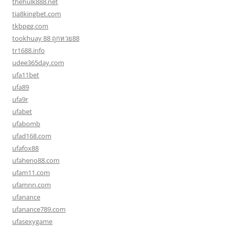
thehulk888.net
tia8kingbet.com
tkbpgg.com
tookhuay 88 ถูกหวย88
tr1688.info
udee365day.com
ufa11bet
ufa89
ufa9r
ufabet
ufabomb
ufad168.com
ufafox88
ufaheno88.com
ufam11.com
ufamnn.com
ufanance
ufanance789.com
ufasexygame