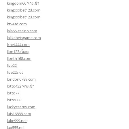
kingdom66 ทางเข้า
kingxxxbet123.com
kingxxxbet123.com
ktv4sd.com
lala55-casino.com
lalikabetsgame.com
lcbet444.com
lion123สล็อต
lionth168.com
live22
live22slot
london6789.com
lotto432 ทางเข้า
lotto77
lotto888
luckycat789.com
luis16888.com
luke999.net
lux555.net