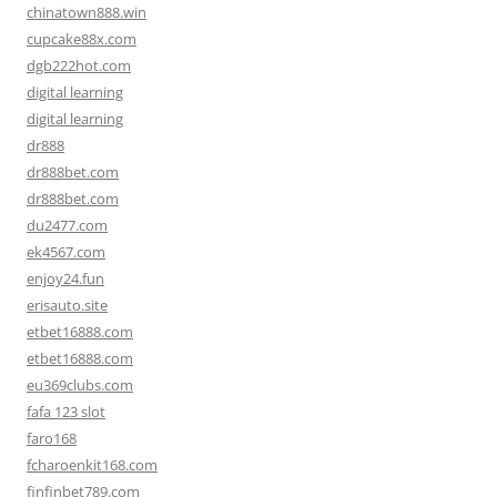
chinatown888.win
cupcake88x.com
dgb222hot.com
digital learning
digital learning
dr888
dr888bet.com
dr888bet.com
du2477.com
ek4567.com
enjoy24.fun
erisauto.site
etbet16888.com
etbet16888.com
eu369clubs.com
fafa 123 slot
faro168
fcharoenkit168.com
finfinbet789.com