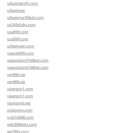
ufasocietyth.com
ufawinner
ufawinner99bet.com
uk369clubs.com
usa899.com
usa899.com
ut9winwin.com
veera6999.com
vegasisland168bet.com
vegasisland168bet.com
ver888.vip
ver888.vip
viperpro1.com
viperpro1.com
vipmgm8.net
visdomm.com
vvip16688.com
wdc888bets.com
we789s.com