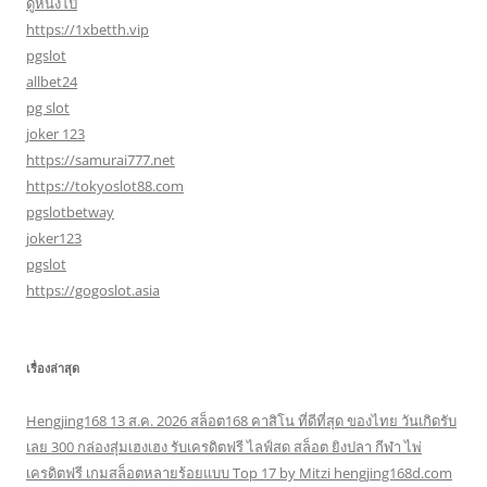
ดูหนังโป๊
https://1xbetth.vip
pgslot
allbet24
pg slot
joker 123
https://samurai777.net
https://tokyoslot88.com
pgslotbetway
joker123
pgslot
https://gogoslot.asia
เรื่องล่าสุด
Hengjing168 13 ส.ค. 2026 สล็อต168 คาสิโน ที่ดีที่สุด ของไทย วันเกิดรับ
เลย 300 กล่องสุ่มเฮงเฮง รับเครดิตฟรี ไลฟ์สด สล็อต ยิงปลา กีฬา ไพ่
เครดิตฟรี เกมสล็อตหลายร้อยแบบ Top 17 by Mitzi hengjing168d.com