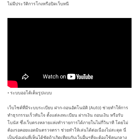
ไม่มีประวัติการโกงหรือปิดเว็บหนี
• ระบบออโต้เต็มรูปแบบ
เว็บไซต์ที่มีระบบระเบียบ ฝาก-ถอนอัตโนมัติ (Auto) ช่วยทำให้การ
ทำธุรกรรมเร็วทันใจ ตั้งแต่ลงทะเบียน ฝากเงิน ถอนเงิน หรือรับ
โบนัส ซึ่งเว็บตรงหลายแห่งทำรายการได้ภายในไม่กี่วินาที โดยไม่
ต้องรอคอยแอดมินตรวจตรา ช่วยทำให้เล่นได้ต่อเนื่องไม่สะดุด นี่
เป็นข้อเด่นที่เห็นได้ชัดถ้าเกิดเทียบกับเว็บอื่นๆที่จะต้องใช้คนกลาง