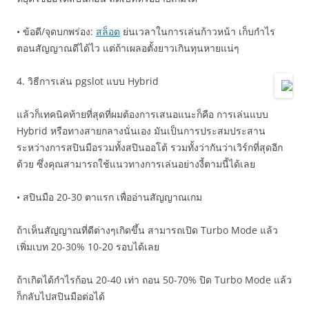
• ข้อดี/จุดบกพร่อง:
สล็อต
ย่นเวลาในการเล่นก้าวหน้า เก็บกำไร
ตอนสัญญาณดีได้ไว แต่ถ้าเผลอตั้งยาวเกินทุนหายแน่ๆ
4. วิธีการเล่น pgslot แบบ Hybrid
แล้วก็เทคนิคท้ายที่สุดที่ผมต้องการเสนอแนะก็คือ การเล่นแบบ
Hybrid หรือทางสายกลางนั่นเอง มันเป็นการประสมประสาน
ระหว่างการสปินมือรวมทั้งสปินออโต้ รวมทั้งว่ากันว่าเวิร์กที่สุดอีก
ด้วย ซึ่งคุณสามารถใช้แนวทางการเล่นอย่างงี้ตามนี้ได้เลย
• สปินมือ 20-30 ตาแรก เพื่ออ่านสัญญาณเกม
ถ้าเห็นสัญญาณที่ดีต่างๆเกิดขึ้น สามารถเปิด Turbo Mode แล้ว
เพิ่มเบท 20-30% 10-20 รอบได้เลย
ถ้าเกิดได้กำไรก้อน 20-40 เท่า ถอน 50-70% ปิด Turbo Mode แล้ว
ก็กลับไปสปินมือต่อได้