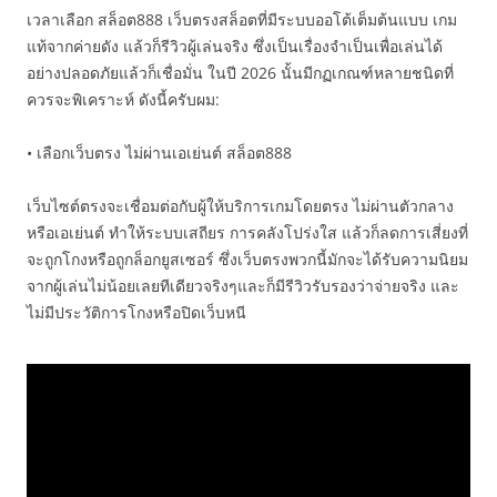
เวลาเลือก สล็อต888 เว็บตรงสล็อตที่มีระบบออโต้เต็มต้นแบบ เกม
แท้จากค่ายดัง แล้วก็รีวิวผู้เล่นจริง ซึ่งเป็นเรื่องจำเป็นเพื่อเล่นได้
อย่างปลอดภัยแล้วก็เชื่อมั่น ในปี 2026 นั้นมีกฏเกณฑ์หลายชนิดที่
ควรจะพิเคราะห์ ดังนี้ครับผม:
• เลือกเว็บตรง ไม่ผ่านเอเย่นต์ สล็อต888
เว็บไซต์ตรงจะเชื่อมต่อกับผู้ให้บริการเกมโดยตรง ไม่ผ่านตัวกลาง
หรือเอเย่นต์ ทำให้ระบบเสถียร การคลังโปร่งใส แล้วก็ลดการเสี่ยงที่
จะถูกโกงหรือถูกล็อกยูสเซอร์ ซึ่งเว็บตรงพวกนี้มักจะได้รับความนิยม
จากผู้เล่นไม่น้อยเลยทีเดียวจริงๆและก็มีรีวิวรับรองว่าจ่ายจริง และ
ไม่มีประวัติการโกงหรือปิดเว็บหนี