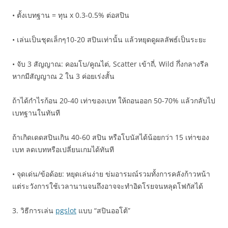
• ตั้งเบทฐาน = ทุน x 0.3-0.5% ต่อสปิน
• เล่นเป็นชุดเล็กๆ10-20 สปินเท่านั้น แล้วหยุดดูผลลัพธ์เป็นระยะ
• จับ 3 สัญญาณ: คอมโบ/คูณไต่, Scatter เข้าถี่, Wild กึ่งกลางรีล
หากมีสัญญาณ 2 ใน 3 ค่อยเร่งสั้น
ถ้าได้กำไรก้อน 20-40 เท่าของเบท ให้ถอนออก 50-70% แล้วกลับไป
เบทฐานในทันที
ถ้าเกิดเดดสปินเกิน 40-60 สปิน หรือโบนัสได้น้อยกว่า 15 เท่าของ
เบท ลดเบทหรือเปลี่ยนเกมได้ทันที
• จุดเด่น/ข้อด้อย: หยุดเล่นง่าย ข่มอารมณ์รวมทั้งการคลังก้าวหน้า
แต่ระวังการใช้เวลานานจนถึงอาจจะทำอิดโรยจนหลุดโฟกัสได้
3. วิธีการเล่น
pgslot
แบบ “สปินออโต้”