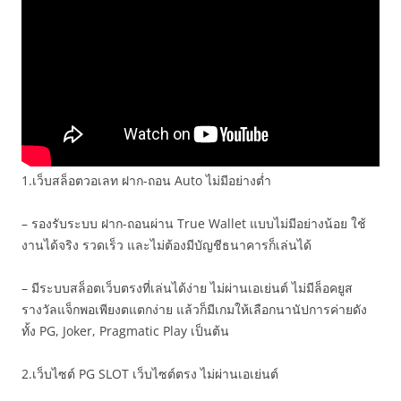
1.เว็บสล็อตวอเลท ฝาก-ถอน Auto ไม่มีอย่างต่ำ
– รองรับระบบ ฝาก-ถอนผ่าน True Wallet แบบไม่มีอย่างน้อย ใช้
งานได้จริง รวดเร็ว และไม่ต้องมีบัญชีธนาคารก็เล่นได้
– มีระบบสล็อตเว็บตรงที่เล่นได้ง่าย ไม่ผ่านเอเย่นต์ ไม่มีล็อคยูส
รางวัลแจ็กพอเพียงตแตกง่าย แล้วก็มีเกมให้เลือกนานัปการค่ายดัง
ทั้ง PG, Joker, Pragmatic Play เป็นต้น
2.เว็บไซต์ PG SLOT เว็บไซต์ตรง ไม่ผ่านเอเย่นต์