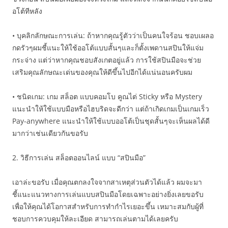
อโต้ทีหลัง
• บุคลิกลักษณะการเล่น: ถ้าหากคุณรู้ตัวว่าเป็นคนใจร้อน ชอบเผลอ
กดรัวๆผมชี้แนะให้ใช้ออโต้แบบสั้นๆและก็ตั้งเพดานสปินให้แจ่ม
กระจ่าง แต่ว่าหากคุณชอบสังเกตอยู่แล้ว การใช้สปินมือจะช่วย
เสริมคุณลักษณะเด่นของคุณให้ดีขึ้นไปอีกได้แน่นอนครับผม
• ชนิดเกม: เกม สล็อต แบบคอมโบ คูณไต่ Sticky หรือ Mystery
แนะนำให้ใช้แบบมือหรือไฮบริดจะดีกว่า แต่ถ้าเกิดเกมเป็นเกมเร็ว
Pay-anywhere แนะนำให้ใช้แบบออโต้เป็นชุดสั้นๆจะเห็นผลได้ดี
มากว่าเช่นเดียวกันขอรับ
2. วิธีการเล่น สล็อตออนไลน์ แบบ “สปินมือ”
เอาล่ะขอรับ เมื่อคุณตกลงใจจากสาเหตุส่วนตัวได้แล้ว ผมจะมา
ชี้แนะแนวทางการเล่นแบบสปินมือโดยเฉพาะอย่างยิ่งเลยขอรับ
เพื่อให้คุณได้โอกาสสำหรับการทำกำไรเยอะขึ้น เหมาะสมกับผู้ที่
ชอบการควบคุมให้ละเอียด สามารถเล่นตามได้เลยครับ