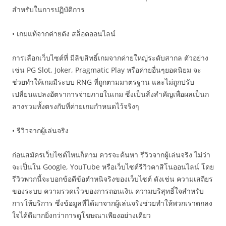
สำหรับในการปฏิบัติการ
• เกมแท้จากค่ายดัง สล็อตออนไลน์
การเลือกเว็บไซต์ที่ มีลิขสิทธิ์เกมจากค่ายใหญ่ระดับสากล ตัวอย่าง
เช่น PG Slot, Joker, Pragmatic Play หรือค่ายอื่นๆยอดนิยม จะ
ช่วยทำให้เกมมีระบบ RNG ที่ถูกตามมาตรฐาน และไม่ถูกปรับ
เปลี่ยนแปลงอัตราการจ่ายภายในเกม ซึ่งเป็นสิ่งสำคัญเพื่อผลเป็นก
ลางรวมทั้งตรงกับที่ค่ายเกมกำหนดไว้จริงๆ
• รีวิวจากผู้เล่นจริง
ก่อนสมัครเว็บไซต์ไหนก็ตาม ควรจะค้นหา รีวิวจากผู้เล่นจริง ไม่ว่า
จะเป็นใน Google, YouTube หรือเว็บไซต์รีวิวคาสิโนออนไลน์ โดย
รีวิวพวกนี้จะบอกข้อดีข้อตำหนิจริงของเว็บไซต์ ดังเช่น ความเสถียร
ของระบบ ความรวดเร็วของการถอนเงิน ความบริสุทธิ์ใจสำหรับ
การให้บริการ ซึ่งข้อมูลที่ได้มาจากผู้เล่นจริงช่วยทำให้พวกเราตกลง
ใจได้ดีมากยิ่งกว่าการดูโฆษณาเพียงอย่างเดียว