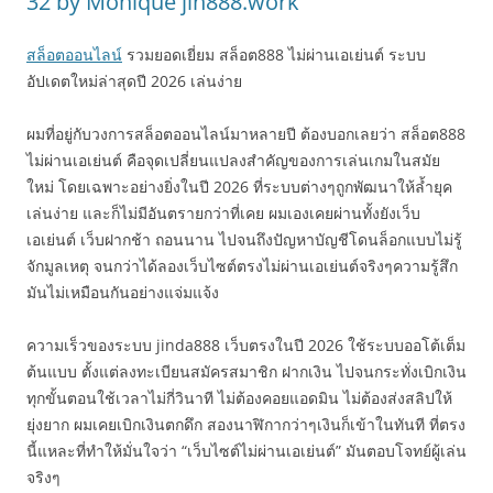
32 by Monique jin888.work
สล็อตออนไลน์
รวมยอดเยี่ยม สล็อต888 ไม่ผ่านเอเย่นต์ ระบบ
อัปเดตใหม่ล่าสุดปี 2026 เล่นง่าย
ผมที่อยู่กับวงการสล็อตออนไลน์มาหลายปี ต้องบอกเลยว่า สล็อต888
ไม่ผ่านเอเย่นต์ คือจุดเปลี่ยนแปลงสำคัญของการเล่นเกมในสมัย
ใหม่ โดยเฉพาะอย่างยิ่งในปี 2026 ที่ระบบต่างๆถูกพัฒนาให้ล้ำยุค
เล่นง่าย และก็ไม่มีอันตรายกว่าที่เคย ผมเองเคยผ่านทั้งยังเว็บ
เอเย่นต์ เว็บฝากช้า ถอนนาน ไปจนถึงปัญหาบัญชีโดนล็อกแบบไม่รู้
จักมูลเหตุ จนกว่าได้ลองเว็บไซต์ตรงไม่ผ่านเอเย่นต์จริงๆความรู้สึก
มันไม่เหมือนกันอย่างแจ่มแจ้ง
ความเร็วของระบบ jinda888 เว็บตรงในปี 2026 ใช้ระบบออโต้เต็ม
ต้นแบบ ตั้งแต่ลงทะเบียนสมัครสมาชิก ฝากเงิน ไปจนกระทั่งเบิกเงิน
ทุกขั้นตอนใช้เวลาไม่กี่วินาที ไม่ต้องคอยแอดมิน ไม่ต้องส่งสลิปให้
ยุ่งยาก ผมเคยเบิกเงินตกดึก สองนาฬิกากว่าๆเงินก็เข้าในทันที ที่ตรง
นี้แหละที่ทำให้มั่นใจว่า “เว็บไซต์ไม่ผ่านเอเย่นต์” มันตอบโจทย์ผู้เล่น
จริงๆ