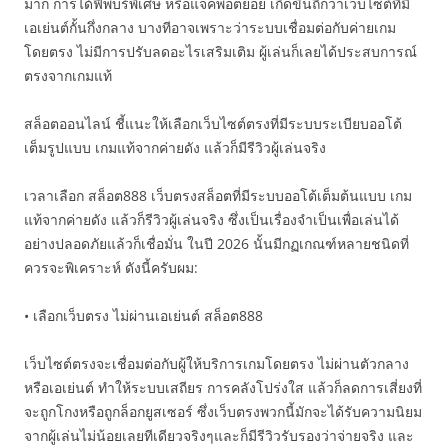
มาก การได้ฟีพบร์พิเศษ หรือแจ็คพอตย่อย เกิดขึ้นถี่กว่าเว็บไซต์ที่มี
เอเย่นต์กั้นกึ่งกลาง บางทีอาจเพราะว่าระบบเชื่อมต่อกับค่ายเกม
โดยตรง ไม่มีการปรับลดอะไรเสริมเติม ผู้เล่นก็เลยได้ประสบการณ์
ตรงจากเกมแท้
สล็อตออนไลน์ ชี้แนะให้เลือกเว็บไซต์ตรงที่มีระบบระเบียบออโต้
เต็มรูปแบบ เกมแท้จากค่ายดัง แล้วก็มีรีวิวผู้เล่นจริง
เวลาเลือก สล็อต888 เว็บตรงสล็อตที่มีระบบออโต้เต็มต้นแบบ เกม
แท้จากค่ายดัง แล้วก็รีวิวผู้เล่นจริง ซึ่งเป็นเรื่องจำเป็นเพื่อเล่นได้
อย่างปลอดภัยแล้วก็เชื่อมั่น ในปี 2026 นั้นมีกฏเกณฑ์หลายชนิดที่
ควรจะพิเคราะห์ ดังนี้ครับผม:
• เลือกเว็บตรง ไม่ผ่านเอเย่นต์ สล็อต888
เว็บไซต์ตรงจะเชื่อมต่อกับผู้ให้บริการเกมโดยตรง ไม่ผ่านตัวกลาง
หรือเอเย่นต์ ทำให้ระบบเสถียร การคลังโปร่งใส แล้วก็ลดการเสี่ยงที่
จะถูกโกงหรือถูกล็อกยูสเซอร์ ซึ่งเว็บตรงพวกนี้มักจะได้รับความนิยม
จากผู้เล่นไม่น้อยเลยทีเดียวจริงๆและก็มีรีวิวรับรองว่าจ่ายจริง และ