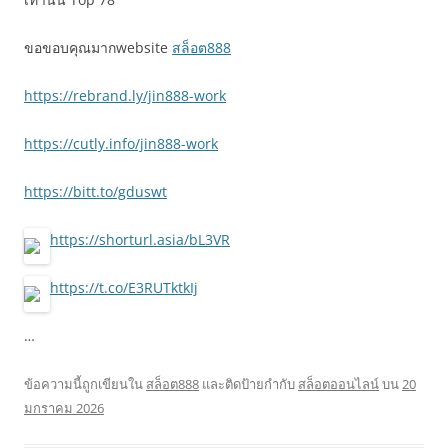
ขอขอบคุณมากwebsite
สล็อต888
https://rebrand.ly/jin888-work
https://cutly.info/jin888-work
https://bitt.to/gduswt
https://shorturl.asia/bL3VR
https://t.co/E3RUTktkIj
…
ข้อความนี้ถูกเขียนใน
สล็อต888
และติดป้ายกำกับ
สล็อตออนไลน์
บน
20
มกราคม 2026