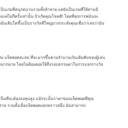
็นเกมที่สนุกสนานรวมทั้งท้าทาย แต่ยังเป็นเกมที่ให้ท่านมี
่ไม่กี่ครั้งเท่านั้น ถ้าเกิดคุณโชคดี! โดยที่ทุกการพนันจะ
ันเติบโตขึ้นเป็นรางวัลที่ใหญ่มากกระทั่งคุณเชื่อว่าเลยว่ามัน
น แจ็คพอตสะสม ที่จะมากขึ้นตามจำนวนเงินเดิมพันของผู้เล่น
่ามากมาย โดยไม่ต้องคอยให้ถึงรอบธรรมดาในการแจกรางวัล
็นที่จะต้องลงทุนสูง แม้กระนั้นราคาของแจ็คพอตที่คุณ
ศาล รวมทั้งเมื่อแจ็คพอตแตกคราวหนึ่ง มันสามารถ