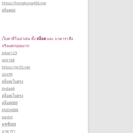
https://hongkong456.me
สล็อต66
เว็บคาสิโนน่าเล่น ทั้ง
สล็อต
และ
บาคาร่า
ตึง
จริงแตกบ่อยมาก
joker123
slot168
https://jin55.net
slot99
สล็อตเว็บตรง
jinda44
สล็อตเว็บตรง
สล็อต888
JINDA888
pgslot
พุซซี่888
บาคาร่า