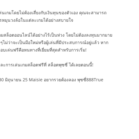
เล่นเกมโดยไม่ต้องเสี่ยงกับเงินทุนของตัวเอง คุณจะสามารถ
รหมุนวงล้อในแต่ละเกมได้อย่างสบายใจ
เกมสล็อตออนไลน์ได้อย่างไร้เป็นห่วง โดยไม่ต้องลงทุนมากมาย
ม่ว่าจะเป็นมือใหม่หรือผู้เล่นที่มีประสบการณ์อยู่แล้ว หาก
บเล่นฟรีคือหนทางที่เยี่ยมที่สุดสำหรับการเริ่ม!
การเล่นเกมสล็อตฟรีที่ สล็อตพุซซี่ ได้เลยตอนนี้!
30 มิถุนายน 25 Maisie อยากรวยต้องลอง พุซซี่888True