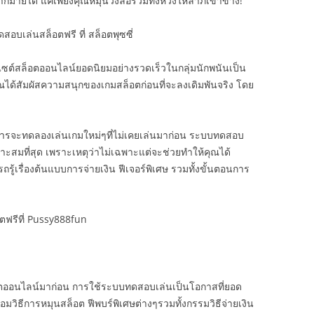
ากมายได้ แค่เพียงคุณหมุนวงล้อรวมทั้งหวังให้ลาภเข้าข้าง!
ดสอบเล่นสล็อตฟรี ที่ สล็อตพุซซี่
็บไซต์สล็อตออนไลน์ยอดนิยมอย่างรวดเร็วในกลุ่มนักพนันเป็น
ณได้สัมผัสความสนุกของเกมสล็อตก่อนที่จะลงเดิมพันจริง โดย
้องการจะทดลองเล่นเกมใหม่ๆที่ไม่เคยเล่นมาก่อน ระบบทดสอบ
มาะสมที่สุด เพราะเหตุว่าไม่เฉพาะแต่จะช่วยทำให้คุณได้
รู้เรื่องต้นแบบการจ่ายเงิน ฟีเจอร์พิเศษ รวมทั้งขั้นตอนการ
ตฟรีที่ Pussy888fun
สล็อตออนไลน์มาก่อน การใช้ระบบทดสอบเล่นเป็นโอกาสที่ยอด
ซ้อมวิธีการหมุนสล็อต ฟีพบร์พิเศษต่างๆรวมทั้งกรรมวิธีจ่ายเงิน