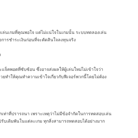
ล่นเกมที่คุณพอใจ แต่ไม่แน่ใจในเกมนั้น ระบบทดลองเล่น
งการชำระเงินก่อนที่จะตัดสินใจลงทุนจริง
ต
คพอตที่ซับซ้อน ซึ่งอาจส่งผลให้ผู้เล่นใหม่ไม่เข้าใจว่า
ยทำให้คุณทำความเข้าใจเกี่ยวกับฟีเจอร์พวกนี้โดยไม่ต้อง
เท่าที่ปรารถนา เพราะเหตุว่าไม่มีข้อจำกัดในการทดสอบเล่น
ปรับเดิมพันในแต่ละเกม ทุกสิ่งสามารถทดสอบได้อย่างมาก