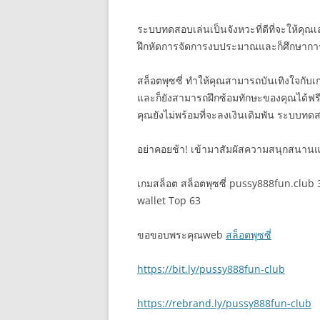
ระบบทดสอบเล่นเป็นจังหวะที่ดีที่จะให้คุณ
ฝึกหัดการจัดการงบประมาณและก็ศึกษากา
สล็อตพุซซี่ ทำให้คุณสามารถบันเทิงใจกับ
และก็ยังสามารถฝึกซ้อมทักษะของคุณได้ฟรีๆไ
คุณยังไม่พร้อมที่จะลงเงินเดิมพัน ระบบทดสอ
อย่าคอยช้า! เข้ามาสัมผัสความสนุกสนานและ
เกมสล็อต สล็อตพุซซี่ pussy888fun.club 
wallet Top 63
ขอขอบพระคุณweb
สล็อตพุซซี่
https://bit.ly/pussy888fun-club
https://rebrand.ly/pussy888fun-club