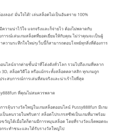
ต้องลอง! มั่นใจได้! เล่นสล็อตไม่เป็นอันตราย 100%
มีความน่าไว้ใจ แจกจริงและก็จ่ายไว ต้องไม่พลาดกับ
รณ์เล่นเกมสล็อตที่ยอดเยี่ยมให้กับคุณ ไม่ว่าคุณจะเป็นผู้
รารถนาความระทึกใจใหม่ๆเว็บนี้ก็สามารถตอบโจทย์ทุกสิ่งที่ต้องการ
อนไลน์จากค่ายชั้นนำที่โด่งดังทั่วโลก รวมไปถึงเกมที่หลาก
 3D, สล็อตวิดีโอ หรือแม้กระทั้งสล็อตคลาสสิก ทุกเกมถูก
ัสประสบการณ์การเล่นที่สมจริงและน่าเร้าใจที่สุด
sy888fun ที่คุณไม่สมควรพลาด
ะก็การลุ้นรางวัลใหญ่ในเกมสล็อตออนไลน์ Pussy888fun มีเกม
กับเป็นคนรวยในพริบตา! สล็อตโปรเกรสซีฟเป็นเกมที่มาพร้อม
องขวัญได้เมื่อใดก็ตามมีการหมุนสล็อต โดยที่รางวัลแจ็คพอตจะ
นึ่งกระทำชนะและได้รับรางวัลใหญ่ไป