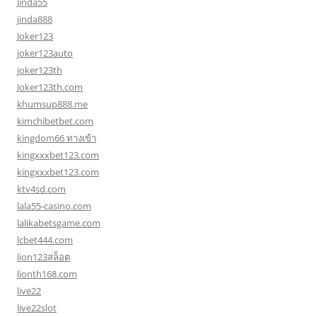
Jinda55
jinda888
Joker123
joker123auto
joker123th
Joker123th.com
khumsup888.me
kimchibetbet.com
kingdom66 ทางเข้า
kingxxxbet123.com
kingxxxbet123.com
ktv4sd.com
lala55-casino.com
lalikabetsgame.com
lcbet444.com
lion123สล็อต
lionth168.com
live22
live22slot