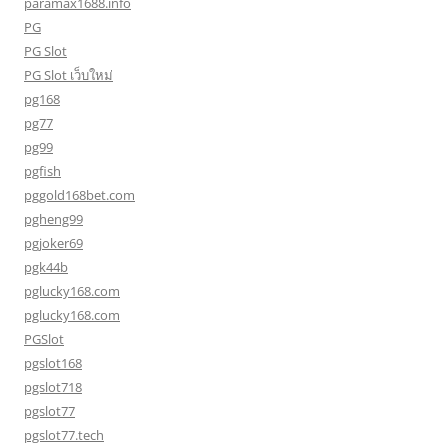
paramax1688.info
PG
PG Slot
PG Slot เว็บใหม่
pg168
pg77
pg99
pgfish
pggold168bet.com
pgheng99
pgjoker69
pgk44b
pglucky168.com
pglucky168.com
PGSlot
pgslot168
pgslot718
pgslot77
pgslot77.tech