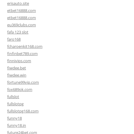
erisauto.site
etbet16888.com
etbet16888.com
eu369clubs.com
fafa 123 slot
faro168
fcharoenkit168.com
finfinbet789.com
finnivips.com
fiwdee.bet
fiwdee.win
fortune99vip.com
fox689ok.com
fullslot
fullslotpg
fullslotpg168.com
funny18
funny18.in
future24bet.com