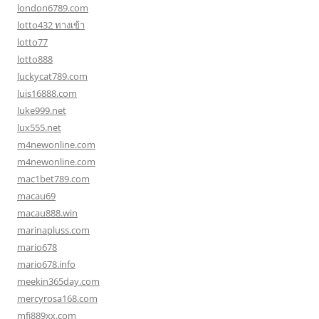
london6789.com
lotto432 ทางเข้า
lotto77
lotto888
luckycat789.com
luis16888.com
luke999.net
lux555.net
m4newonline.com
m4newonline.com
mac1bet789.com
macau69
macau888.win
marinapluss.com
mario678
mario678.info
meekin365day.com
mercyrosa168.com
mfj889xx.com