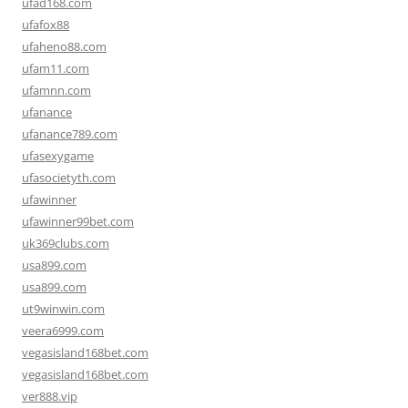
ufad168.com
ufafox88
ufaheno88.com
ufam11.com
ufamnn.com
ufanance
ufanance789.com
ufasexygame
ufasocietyth.com
ufawinner
ufawinner99bet.com
uk369clubs.com
usa899.com
usa899.com
ut9winwin.com
veera6999.com
vegasisland168bet.com
vegasisland168bet.com
ver888.vip