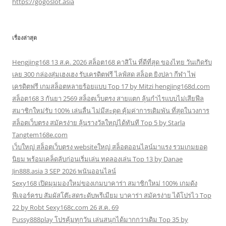
https://gogoslot.asia
เรื่องล่าสุด
Hengjing168 13 ส.ค. 2026 สล็อต168 คาสิโน ที่ดีที่สุด ของไทย วันเกิดรับ
เลย 300 กล่องสุ่มเฮงเฮง รับเครดิตฟรี ไลฟ์สด สล็อต ยิงปลา กีฬา ไพ่
เครดิตฟรี เกมสล็อตหลายร้อยแบบ Top 17 by Mitzi hengjing168d.com
สล็อต168 3 กันยา 2569 สล็อตเว็บตรง สายแตก ลุ้นกำไรแบบไม่เสียฟีล
สมาชิกใหม่รับ 100% เล่นลื่น ไม่มีสะดุด คุ้มค่าการเดิมพัน ที่สุดในวงการ
สล็อตเว็บตรง สมัครง่าย ลุ้นรางวัลใหญ่ได้ทันที Top 5 by Starla
Tangtem168e.com
เว็บใหญ่ สล็อตเว็บตรง websiteใหญ่ สล็อตออนไลน์มาแรง รวมเกมยอด
นิยม พร้อมเคล็ดลับก่อนเริ่มเล่น ทดลองเล่น Top 13 by Danae
Jin888.asia 3 SEP 2026 พนันออนไลน์
Sexy168 เปิดมุมมองใหม่ของเกมบาคาร่า สมาชิกใหม่ 100% เกมดัง
ฟีเจอร์ครบ สัมผัสโต๊ะสดระดับพรีเมียม บาคาร่า สมัครง่าย ได้โปรไว Top
22 by Robt Sexy168c.com 26 ส.ค. 69
Pussy888play โปรคุ้มทุกวัน เล่นสนุกได้มากกว่าเดิม Top 35 by