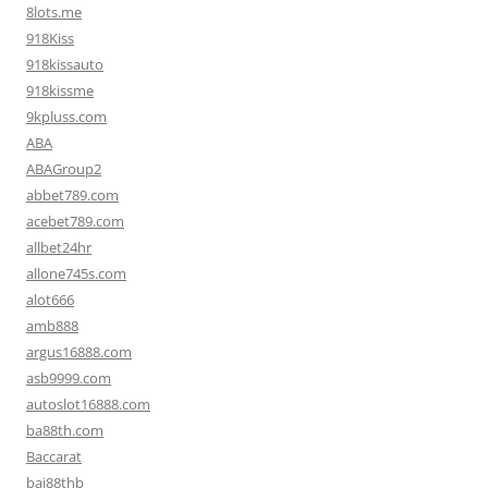
8lots.me
918Kiss
918kissauto
918kissme
9kpluss.com
ABA
ABAGroup2
abbet789.com
acebet789.com
allbet24hr
allone745s.com
alot666
amb888
argus16888.com
asb9999.com
autoslot16888.com
ba88th.com
Baccarat
baj88thb