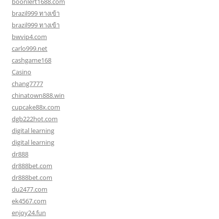
boonlert1688.com
brazil999 ทางเข้า
brazil999 ทางเข้า
bwvip4.com
carlo999.net
cashgame168
Casino
chang7777
chinatown888.win
cupcake88x.com
dgb222hot.com
digital learning
digital learning
dr888
dr888bet.com
dr888bet.com
du2477.com
ek4567.com
enjoy24.fun