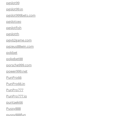
pgslot99
pgslot99.in
pgslot999bets.com
pgslotceo
pgslotfish
pgslotth
pgx62game.com
pgzeus88win.com
pokbet
pokebet88
porsche999.com
power999.net
PunPro66
PunPro66.in
PunPro777
PunPro777.io
puntaek66
Pussy888
pussy888fun