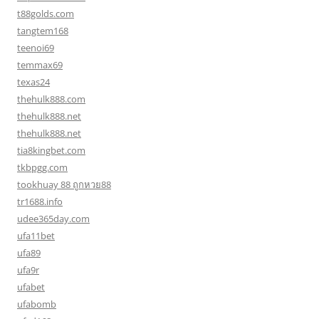
t88golds.com
tangtem168
teenoi69
temmax69
texas24
thehulk888.com
thehulk888.net
thehulk888.net
tia8kingbet.com
tkbpgg.com
tookhuay 88 ถูกหวย88
tr1688.info
udee365day.com
ufa11bet
ufa89
ufa9r
ufabet
ufabomb