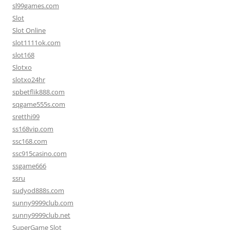
sl99games.com
Slot
Slot Online
slot1111ok.com
slot168
Slotxo
slotxo24hr
spbetflik888.com
sqgame555s.com
sretthi99
ss168vip.com
ssc168.com
ssc915casino.com
ssgame666
ssru
sudyod888s.com
sunny9999club.com
sunny9999club.net
SuperGame Slot