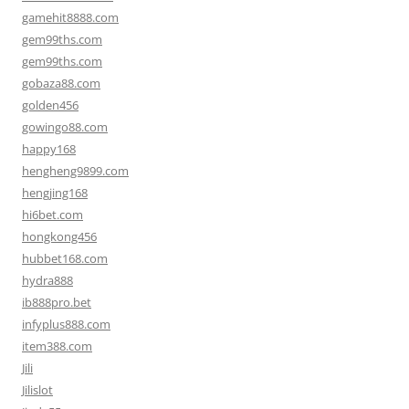
gamehit8888.com
gem99ths.com
gem99ths.com
gobaza88.com
golden456
gowingo88.com
happy168
hengheng9899.com
hengjing168
hi6bet.com
hongkong456
hubbet168.com
hydra888
ib888pro.bet
infyplus888.com
item388.com
Jili
Jilislot