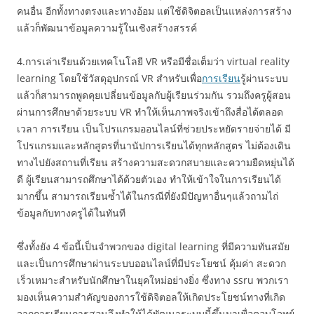
คนอื่น อีกทั้งทางตรงและทางอ้อม แต่ใช้ดิจิตอลเป็นแหล่งการสร้าง
แล้วก็พัฒนาข้อมูลความรู้ในเชิงสร้างสรรค์
4.การเล่าเรียนด้วยเทคโนโลยี VR หรือมีชื่อเต็มว่า virtual reality
learning โดยใช้วัสดุอุปกรณ์ VR สำหรับเพื่อ
การเรียน
รู้ผ่านระบบ
แล้วก็สามารถพูดคุยเปลี่ยนข้อมูลกับผู้เรียนร่วมกัน รวมถึงครูผู้สอน
ผ่านการศึกษาด้วยระบบ VR ทำให้เห็นภาพจริงเข้าถึงสื่อได้ตลอด
เวลา การเรียน เป็นโปรแกรมออนไลน์ที่ช่วยประหยัดรายจ่ายได้ มี
โปรแกรมและหลักสูตรที่นานัปการเรียนได้ทุกหลักสูตร ไม่ต้องเดิน
ทางไปยังสถานที่เรียน สร้างความสะดวกสบายและความยืดหยุ่นได้
ดี ผู้เรียนสามารถศึกษาได้ด้วยตัวเอง ทำให้เข้าใจในการเรียนได้
มากขึ้น สามารถเรียนซ้ำได้ในกรณีที่ยังมีปัญหาอื่นๆแล้วถามไถ่
ข้อมูลกับทางครูได้ในทันที
ซึ่งทั้งยัง 4 ข้อนี้เป็นจำพวกของ digital learning ที่มีความทันสมัย
และเป็นการศึกษาผ่านระบบออนไลน์ที่มีประโยชน์ คุ้มค่า สะดวก
เร็วเหมาะสำหรับนักศึกษาในยุคใหม่อย่างยิ่ง ซึ่งทาง ssru พวกเรา
มองเห็นความสำคัญของการใช้ดิจิตอลให้เกิดประโยชน์ทางที่เกิด
จากการเรียนการสอนจึงทำให้ได้พัฒนาระบบนี้ขึ้นมาเพื่อตอบโจทย์