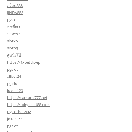
สล็อต888
JINDA888
pgslot
พุซซี่888
บาคาร่า
slotxo
slotpg
ดูหนังโป๊
https://1xbetth.vip
pgslot
allbet24
pg slot
joker 123
https://samurai777.net
https://tokyoslot88.com
pgslotbetway
joker123
pgslot