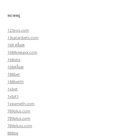
หมวดหมู่
123xos.com
13satanbets.com
168 สล็อต
1688vegasx.com
168slot
168สล็อต
188bet
188betth
1xbet
1xbit1
1xgameth.com
789plus.com
789plus.com
789pluss.com
888pg