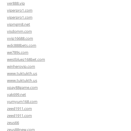
ver888.vip
viperpro1.com
viperpro1.com
vipmgm8.net
visdomm.com
vvip16688.com
wdc888bets.com
we789s.com
westbluez168bet.com
winherovip.com
www.tuktukth.us
www.tuktukth.us
xpay88game.com
yak699.net
yumyum168.com
zeed1911.com
zeed1911.com
zeus66
zeus88new.com