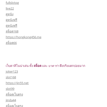
fullslotpg
live22
ดูหนัง
ดูหนังฟรี
ดูหนังฟรี
สล็อต168
https://hongkong456.me
สล็อต66
เว็บคาสิโนน่าเล่น ทั้ง
สล็อต
และ
บาคาร่า
ตึงจริงแตกบ่อยมาก
joker123
slot168
https://jin55.net
slot99
สล็อตเว็บตรง
jinda44
สล็อตเว็บตรง