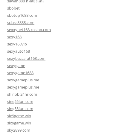
sawan888 ทดลองเล่น
sbobet
sbotop1688.com
sclass8888.com
sexxybet168-casino.com
sexy168
sexy168vip
sexyauto168
sexybaccarat168.com
sexygame
sexygame1688
sexygameplus.me
sexygameplus.me
shinobi24hr.com
sing55fun.com
sing55fun.com
six9game.win
six9game.win
sky2899.com