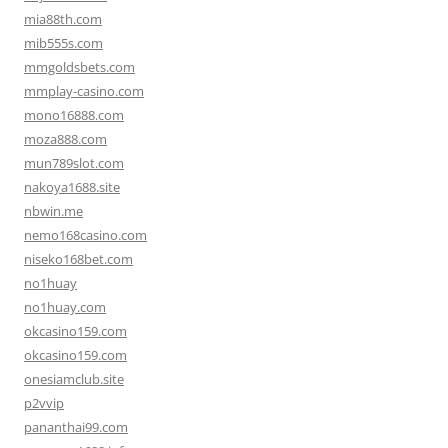
mia88th.com
mib555s.com
mmgoldsbets.com
mmplay-casino.com
mono16888.com
moza888.com
mun789slot.com
nakoya1688.site
nbwin.me
nemo168casino.com
niseko168bet.com
no1huay
no1huay.com
okcasino159.com
okcasino159.com
onesiamclub.site
p2vvip
pananthai99.com