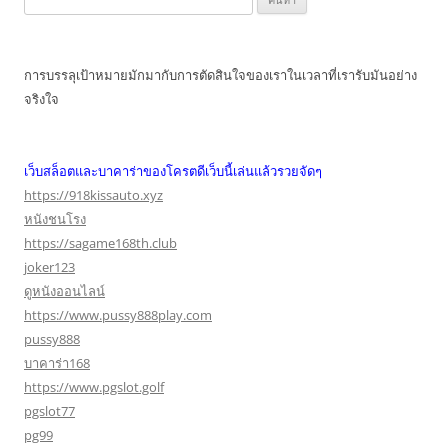
สำหรับ:
การบรรลุเป้าหมายมักมากับการตัดสินใจของเราในเวลาที่เรารับมันอย่าง
จริงใจ
เว็บสล็อตและบาคาร่าของโครตดีเว็บนี้เล่นแล้วรวยจัดๆ
https://918kissauto.xyz
หนังชนโรง
https://sagame168th.club
joker123
ดูหนังออนไลน์
https://www.pussy888play.com
pussy888
บาคาร่า168
https://www.pgslot.golf
pgslot77
pg99