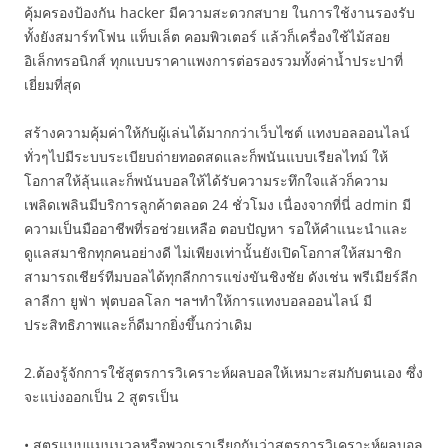
คุ้มครองป้องกัน hacker มีความสะดวกสบาย ในการใช้งานรองรับ
ทั้งยังสมาร์ทโฟน แท็บเล็ต คอมพิวเตอร์ แล้วก็เครื่องใช้ไม้สอย
อิเล็กทรอนิกส์ ทุกแบบราคาแพงการต่อรองรวมทั้งค่าน้ำประปาที่
เยี่ยมที่สุด
สร้างความคุ้มค่าให้กับผู้เล่นได้มากกว่าเว็บไซต์ แทงบอลออนไลน์
ทั่วๆไปมีระบบระเบียบถ่ายทอดสดและก็พนันแบบเรียลไทม์ ให้
โอกาสให้ลุ้นและก็พนันบอลให้ได้รับความระทึกใจแล้วก็ความ
เพลิดเพลินมีบริการลูกค้าตลอด 24 ชั่วโมง เนื่องจากที่นี่ admin มี
ความเป็นมืออาชีพที่รอช่วยเหลือ ตอบปัญหา รอให้คำแนะนำและ
ดูแลสมาชิกทุกคนอย่างดี ไม่เพียงเท่านั้นยังเปิดโอกาสให้สมาชิก
สามารถเชียร์ทีมบอลได้ทุกลีกการแข่งขันชิงชัย ดังเช่น พรีเมียร์ลีก
ลาลีกา ยูฟ่า ฟุตบอลโลก ฯลฯทำให้การแทงบอลออนไลน์ มี
ประสิทธิภาพและก็ดีมากยิ่งขึ้นกว่าเดิม
2.ต้องรู้จักการใช้สูตรการวิเคราะห์ผลบอลให้เหมาะสมกับตนเอง ซึ่ง
จะแบ่งออกเป็น 2 สูตรเป็น
• สูตรแบบแมนนวลหรือพวกเราเรียกกันว่าสูตรการวิเคราะห์ผลบอล