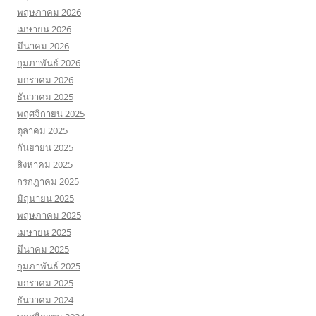
พฤษภาคม 2026
เมษายน 2026
มีนาคม 2026
กุมภาพันธ์ 2026
มกราคม 2026
ธันวาคม 2025
พฤศจิกายน 2025
ตุลาคม 2025
กันยายน 2025
สิงหาคม 2025
กรกฎาคม 2025
มิถุนายน 2025
พฤษภาคม 2025
เมษายน 2025
มีนาคม 2025
กุมภาพันธ์ 2025
มกราคม 2025
ธันวาคม 2024