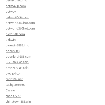
betflixtikto.info
betm4vip.com
betway
betwin6666.com
betworld369hot.com
betworld369hot.com
bio285th.com
bkkwin
bluewin8888.info
bonus888
boonlert1688.com
brazil999 ทางเข้า
brazil999 ทางเข้า
bwvip4.com
carlo999.net
cashgame168
Casino
chang7777
chinatown888.win