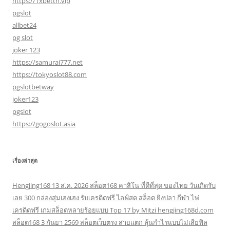
https://1xbetth.vip
pgslot
allbet24
pg slot
joker 123
https://samurai777.net
https://tokyoslot88.com
pgslotbetway
joker123
pgslot
https://gogoslot.asia
เรื่องล่าสุด
Hengjing168 13 ส.ค. 2026 สล็อต168 คาสิโน ที่ดีที่สุด ของไทย วันเกิดรับ
เลย 300 กล่องสุ่มเฮงเฮง รับเครดิตฟรี ไลฟ์สด สล็อต ยิงปลา กีฬา ไพ่
เครดิตฟรี เกมสล็อตหลายร้อยแบบ Top 17 by Mitzi hengjing168d.com
สล็อต168 3 กันยา 2569 สล็อตเว็บตรง สายแตก ลุ้นกำไรแบบไม่เสียฟีล