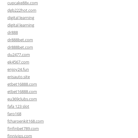
cupcake88x.com
dgb222hot.com
digital learning
digital learning
dr888
dr888bet.com
dr888bet.com
du2477.com
ek4567.com
enjoy24.fun
erisauto.site
etbet16888.com
etbet16888.com
eu369clubs.com
fafa 123 slot
faro168
fcharoenkit168.com
finfinbet789.com
finnivips.com