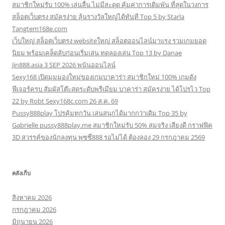
สมาชิกใหม่รับ 100% เล่นลื่น ไม่มีสะดุด คุ้มค่าการเดิมพัน ที่สุดในวงการ
สล็อตเว็บตรง สมัครง่าย ลุ้นรางวัลใหญ่ได้ทันที Top 5 by Starla
Tangtem168e.com
เว็บใหญ่ สล็อตเว็บตรง websiteใหญ่ สล็อตออนไลน์มาแรง รวมเกมยอด
นิยม พร้อมเคล็ดลับก่อนเริ่มเล่น ทดลองเล่น Top 13 by Danae
Jin888.asia 3 SEP 2026 พนันออนไลน์
Sexy168 เปิดมุมมองใหม่ของเกมบาคาร่า สมาชิกใหม่ 100% เกมดัง
ฟีเจอร์ครบ สัมผัสโต๊ะสดระดับพรีเมียม บาคาร่า สมัครง่าย ได้โปรไว Top
22 by Robt Sexy168c.com 26 ส.ค. 69
Pussy888play โปรคุ้มทุกวัน เล่นสนุกได้มากกว่าเดิม Top 35 by
Gabrielle pussy888play.me สมาชิกใหม่รับ 50% สมจริง เสียงดี กราฟฟิค
3D สวรรค์ของนักลงทุน พุซซี่888 รอไม่ได้ ต้องลอง 29 กรกฎาคม 2569
คลังเก็บ
สิงหาคม 2026
กรกฎาคม 2026
มิถุนายน 2026