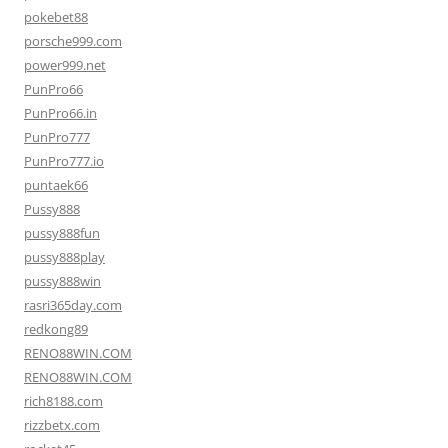
pokebet88
porsche999.com
power999.net
PunPro66
PunPro66.in
PunPro777
PunPro777.io
puntaek66
Pussy888
pussy888fun
pussy888play
pussy888win
rasri365day.com
redkong89
RENO88WIN.COM
RENO88WIN.COM
rich8188.com
rizzbetx.com