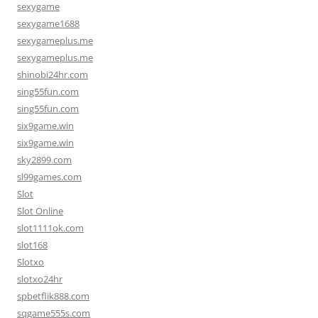
sexygame
sexygame1688
sexygameplus.me
sexygameplus.me
shinobi24hr.com
sing55fun.com
sing55fun.com
six9game.win
six9game.win
sky2899.com
sl99games.com
Slot
Slot Online
slot1111ok.com
slot168
Slotxo
slotxo24hr
spbetflik888.com
sqgame555s.com