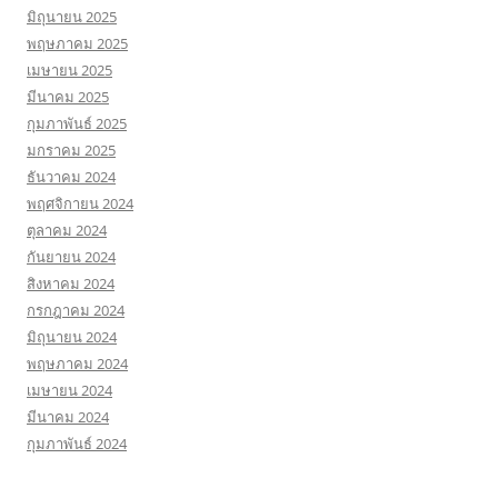
มิถุนายน 2025
พฤษภาคม 2025
เมษายน 2025
มีนาคม 2025
กุมภาพันธ์ 2025
มกราคม 2025
ธันวาคม 2024
พฤศจิกายน 2024
ตุลาคม 2024
กันยายน 2024
สิงหาคม 2024
กรกฎาคม 2024
มิถุนายน 2024
พฤษภาคม 2024
เมษายน 2024
มีนาคม 2024
กุมภาพันธ์ 2024