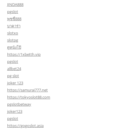
JINDA888
pgslot
พุซซี่888
บาคาร่า
slotxo
slotpg
ดูหนังโป๊
https://1xbetth.vip
pgslot
allbet24
pg slot
joker 123
https://samurai777.net
https://tokyoslot88.com
pgslotbetway
joker123
pgslot
https://gogoslot.asia