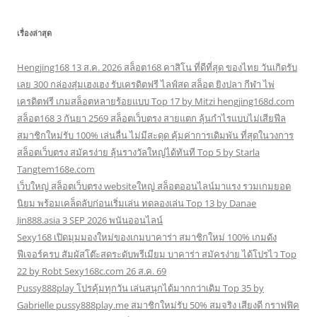
เรื่องล่าสุด
Hengjing168 13 ส.ค. 2026 สล็อต168 คาสิโน ที่ดีที่สุด ของไทย วันเกิดรับ
เลย 300 กล่องสุ่มเฮงเฮง รับเครดิตฟรี ไลฟ์สด สล็อต ยิงปลา กีฬา ไพ่
เครดิตฟรี เกมสล็อตหลายร้อยแบบ Top 17 by Mitzi hengjing168d.com
สล็อต168 3 กันยา 2569 สล็อตเว็บตรง สายแตก ลุ้นกำไรแบบไม่เสียฟีล
สมาชิกใหม่รับ 100% เล่นลื่น ไม่มีสะดุด คุ้มค่าการเดิมพัน ที่สุดในวงการ
สล็อตเว็บตรง สมัครง่าย ลุ้นรางวัลใหญ่ได้ทันที Top 5 by Starla
Tangtem168e.com
เว็บใหญ่ สล็อตเว็บตรง websiteใหญ่ สล็อตออนไลน์มาแรง รวมเกมยอด
นิยม พร้อมเคล็ดลับก่อนเริ่มเล่น ทดลองเล่น Top 13 by Danae
Jin888.asia 3 SEP 2026 พนันออนไลน์
Sexy168 เปิดมุมมองใหม่ของเกมบาคาร่า สมาชิกใหม่ 100% เกมดัง
ฟีเจอร์ครบ สัมผัสโต๊ะสดระดับพรีเมียม บาคาร่า สมัครง่าย ได้โปรไว Top
22 by Robt Sexy168c.com 26 ส.ค. 69
Pussy888play โปรคุ้มทุกวัน เล่นสนุกได้มากกว่าเดิม Top 35 by
Gabrielle pussy888play.me สมาชิกใหม่รับ 50% สมจริง เสียงดี กราฟฟิค