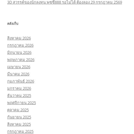
3D สวรรค์ของนักลงทุน พุซซี่888 รอไม่ได้ ต้องลอง 29 กรกฎาคม 2569
คลังเก็บ
สิงหาคม 2026
กรกฎาคม 2026
มิถุนายน 2026
พฤษภาคม 2026
เมษายน 2026
มีนาคม 2026
กุมภาพันธ์ 2026
มกราคม 2026
ธันวาคม 2025
พฤศจิกายน 2025
ตุลาคม 2025
กันยายน 2025
สิงหาคม 2025
กรกฎาคม 2025