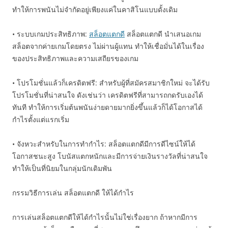
ทำให้การพนันไม่จำกัดอยู่เพียงแค่ในคาสิโนแบบดั้งเดิม
• ระบบเกมประสิทธิภาพ:
สล็อตแตกดี
สล็อตแตกดี นำเสนอเกม
สล็อตจากค่ายเกมโดยตรง ไม่ผ่านผู้แทน ทำให้เชื่อมั่นได้ในเรื่อง
ของประสิทธิภาพและความเสถียรของเกม
• โปรโมชั่นแล้วก็เครดิตฟรี: สำหรับผู้ที่สมัครสมาชิกใหม่ จะได้รับ
โปรโมชั่นที่น่าสนใจ ดังเช่นว่า เครดิตฟรีที่สามารถกดรับเองได้
ทันที ทำให้การเริ่มต้นพนันง่ายดายมากยิ่งขึ้นแล้วก็ได้โอกาสได้
กำไรตั้งแต่แรกเริ่ม
• จังหวะสำหรับในการทำกำไร: สล็อตแตกดีมีการดีไซน์ให้ได้
โอกาสชนะสูง โบนัสแตกหนักและมีการจ่ายเงินรางวัลที่น่าสนใจ
ทำให้เป็นที่นิยมในกลุ่มนักเดิมพัน
กรรมวิธีการเล่น สล็อตแตกดี ให้ได้กำไร
การเล่นสล็อตแตกดีให้ได้กำไรนั้นไม่ใช่เรื่องยาก ถ้าหากมีการ