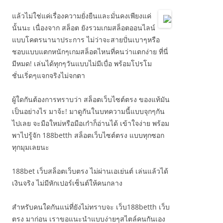
แล้วไม่ใช่แค่เรื่องความยั่งยืนและมั่นคงเพียงแค่
นั้นนะ เนื่องจาก สล็อต ยังรวมเกมสล็อตออนไลน์
แบบโคตรนานาประการ ไม่ว่าจะสายปั่นเบาๆหรือ
ชอบแบบแตกหนักๆเกมสล็อตไหนที่คนว่าแตกง่าย ที่นี่
มีหมด! เล่นได้ทุกๆวันแบบไม่มีเบื่อ พร้อมโปรโม
ชั่นเริ่ดๆแจกจริงไม่จกตา
ผู้ใดกันต้องการทราบว่า สล็อตเว็บไซต์ตรง ของแท้มัน
เป็นอย่างไร มาจ้ะ! มาดูกันในบทความนี้แบบจุกๆกัน
ไปเลย จะมือใหม่หรือมือเก๋าก็อ่านได้ เข้าใจง่าย พร้อม
พาไปรู้จัก 188betth สล็อตเว็บไซต์ตรง แบบทุกซอก
ทุกมุมเลยนะ
188bet เว็บสล็อตเว็บตรง ไม่ผ่านเอเย่นต์ เล่นแล้วได้
เงินจริง ไม่มีหักเปอร์เซ็นต์ให้คนกลาง
สำหรับคนใดกันแน่ที่ยังไม่ทราบจะ เว็บ188betth เว็บ
ตรง มาก่อน เราขอแนะนำแบบง่ายๆสไตล์คนกันเอง