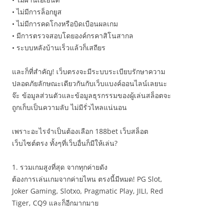
• ไม่มีการล็อกยูส
• ไม่มีการคดโกงหรือบิดเบือนผลเกม
• มีการตรวจสอบโดยองค์กรคาสิโนสากล
• ระบบหลังบ้านเร็วแล้วก็เสถียร
และก็ที่สำคัญ! เว็บตรงจะมีระบบระเบียบรักษาความ
ปลอดภัยลักษณะเดียวกันกับเว็บแบงค์ออนไลน์เลยนะ
จ๊ะ ข้อมูลส่วนตัวและข้อมูลธุรกรรมของผู้เล่นสล็อตจะ
ถูกเก็บเป็นความลับ ไม่มีรั่วไหลแน่นอน
เพราะอะไรจำเป็นต้องเลือก 188bet เว็บสล็อต
เว็บไซต์ตรง ทั้งๆที่เว็บอื่นก็มีให้เล่น?
1. รวมเกมสูงที่สุด จากทุกค่ายดัง
ต้องการเล่นเกมจากค่ายไหน ตรงนี้มีหมด! PG Slot,
Joker Gaming, Slotxo, Pragmatic Play, JILI, Red
Tiger, CQ9 และก็อีกมากมาย