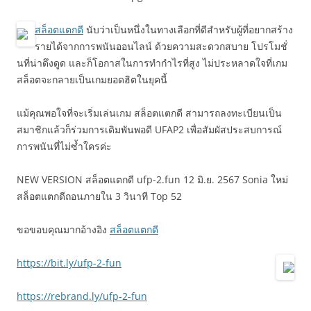
สล็อตแตกดี
นับว่าเป็นหนึ่งในทางเลือกที่ดีสำหรับผู้ที่อยากสร้าง
รายได้จากการพนันออนไลน์ ด้วยความสะดวกสบาย โปรโมชั่
นที่น่าดึงดูด และก็โอกาสในการทำกำไรที่สูง ไม่ประหลาดใจที่เกม
สล็อตจะกลายเป็นเกมยอดฮิตในยุคนี้
แม้คุณพอใจที่จะเริ่มเล่นเกม สล็อตแตกดี สามารถลงทะเบียนเป็น
สมาชิกแล้วก็ร่วมการเดิมพันพอดี UFAP2 เพื่อสัมผัสประสบการณ์
การพนันที่ไม่ซ้ำใครค่ะ
NEW VERSION สล็อตแตกดี ufp-2.fun 12 มิ.ย. 2567 Sonia ใหม่
สล็อตแตกดีถอนภายใน 3 วินาที Top 52
ขอขอบคุณมากอ้างอิง
สล็อตแตกดี
https://bit.ly/ufp-2-fun
https://rebrand.ly/ufp-2-fun