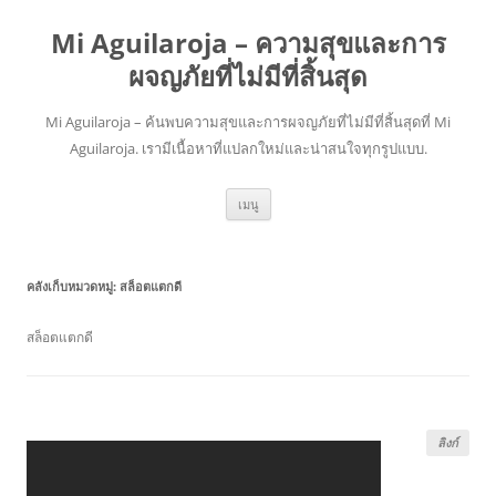
Mi Aguilaroja – ความสุขและการ
ผจญภัยที่ไม่มีที่สิ้นสุด
Mi Aguilaroja – ค้นพบความสุขและการผจญภัยที่ไม่มีที่สิ้นสุดที่ Mi
Aguilaroja. เรามีเนื้อหาที่แปลกใหม่และน่าสนใจทุกรูปแบบ.
ข้าม
เมนู
ไป
ยัง
เนื้อหา
คลังเก็บหมวดหมู่:
สล็อตแตกดี
สล็อตแตกดี
ลิงก์