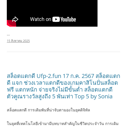
…
15 สิงหาคม 2025
สล็อตแตกดี Ufp-2.fun 17 ก.ค. 2567 สล็อตแตก
ดี แจก ช่วงเวลาแตกดีของเกมคาสิโนปั่นสล็อต
ฟรี แตกหนัก จ่ายจริงไม่มีขั้นต่ำ สล็อตแตกดี
ตัวคูณรางวัลสูงถึง 5 พันเท่า Top 5 by Sonia
สล็อตแตกดี การเดิมพันที่น่าจับตามองในยุคดิจิทัล
ในยุคที่เทคโนโลยีเข้ามามีบทบาทสำคัญในชีวิตประจำวัน การเดิม