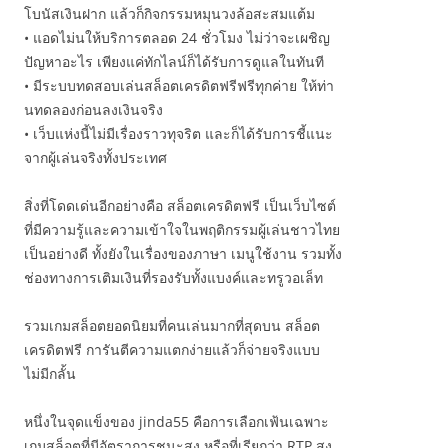
โบนัสเงินฝาก แล้วก็กิจกรรมหมุนวงล้อสะสมแต้ม
• แอดไม่นให้บริการตลอด 24 ชั่วโมง ไม่ว่าจะเผชิญ
ปัญหาอะไร เพียงแค่ทักไลน์ก็ได้รับการดูแลในทันที
• มีระบบทดสอบเล่นสล็อตเครดิตฟรีฟรีทุกค่าย ให้ท่า
นทดลองก่อนลงเงินจริง
• เว็บแห่งนี้ไม่มีเรื่องราวทุจริต และก็ได้รับการชี้แนะ
จากผู้เล่นจริงทั้งประเทศ
สิ่งที่โดดเด่นอีกอย่างคือ สล็อตเครดิตฟรี เป็นเว็บไซต์
ที่มีความรู้และความเข้าใจในพฤติกรรมผู้เล่นชาวไทย
เป็นอย่างดี ทั้งยังในเรื่องของภาษา เมนูใช้งาน รวมทั้ง
ช่องทางการเติมเงินที่รองรับทั้งแบงค์และทรูวอเล็ท
รวมเกมสล็อตยอดนิยมที่คนเล่นมากที่สุดบน สล็อต
เครดิตฟรี การันตีความแตกง่ายแล้วก็จ่ายจริงแบบ
ไม่มีกลั้น
หนึ่งในจุดแข็งของ jinda55 คือการเลือกเฟ้นเฉพาะ
เกมสล็อตที่มีอัตราการชนะสูง หรือที่เรียกว่า RTP สูง