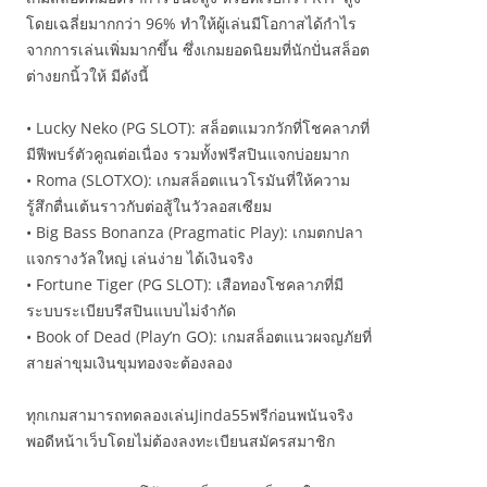
โดยเฉลี่ยมากกว่า 96% ทำให้ผู้เล่นมีโอกาสได้กำไร
จากการเล่นเพิ่มมากขึ้น ซึ่งเกมยอดนิยมที่นักปั่นสล็อต
ต่างยกนิ้วให้ มีดังนี้
• Lucky Neko (PG SLOT): สล็อตแมวกวักที่โชคลาภที่
มีฟีพบร์ตัวคูณต่อเนื่อง รวมทั้งฟรีสปินแจกบ่อยมาก
• Roma (SLOTXO): เกมสล็อตแนวโรมันที่ให้ความ
รู้สึกตื่นเต้นราวกับต่อสู้ในวัวลอสเซียม
• Big Bass Bonanza (Pragmatic Play): เกมตกปลา
แจกรางวัลใหญ่ เล่นง่าย ได้เงินจริง
• Fortune Tiger (PG SLOT): เสือทองโชคลาภที่มี
ระบบระเบียบรีสปินแบบไม่จำกัด
• Book of Dead (Play’n GO): เกมสล็อตแนวผจญภัยที่
สายล่าขุมเงินขุมทองจะต้องลอง
ทุกเกมสามารถทดลองเล่นJinda55ฟรีก่อนพนันจริง
พอดีหน้าเว็บโดยไม่ต้องลงทะเบียนสมัครสมาชิก